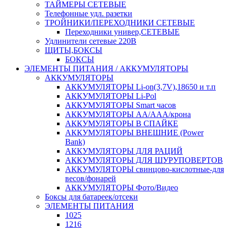
ТАЙМЕРЫ СЕТЕВЫЕ
Телефонные удл. разетки
ТРОЙНИКИ/ПЕРЕХОДНИКИ СЕТЕВЫЕ
Переходники универ,СЕТЕВЫЕ
Удлинители сетевые 220В
ЩИТЫ,БОКСЫ
БОКСЫ
ЭЛЕМЕНТЫ ПИТАНИЯ / АККУМУЛЯТОРЫ
АККУМУЛЯТОРЫ
АККУМУЛЯТОРЫ Li-on(3,7V),18650 и т.п
АККУМУЛЯТОРЫ Li-Pol
АККУМУЛЯТОРЫ Smart часов
АККУМУЛЯТОРЫ АА/ААА/крона
АККУМУЛЯТОРЫ В СПАЙКЕ
АККУМУЛЯТОРЫ ВНЕШНИЕ (Power
Bank)
АККУМУЛЯТОРЫ ДЛЯ РАЦИЙ
АККУМУЛЯТОРЫ ДЛЯ ШУРУПОВЕРТОВ
АККУМУЛЯТОРЫ свинцово-кислотные-для
весов/фонарей
АККУМУЛЯТОРЫ Фото/Видео
Боксы для батареек/отсеки
ЭЛЕМЕНТЫ ПИТАНИЯ
1025
1216