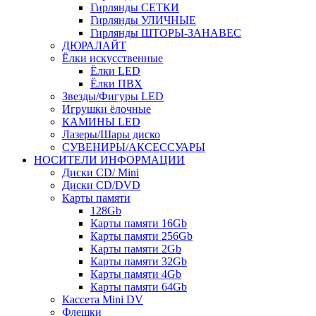
Гирлянды СЕТКИ
Гирлянды УЛИЧНЫЕ
Гирлянды ШТОРЫ-ЗАНАВЕС
ДЮРАЛАЙТ
Ёлки искусственные
Ёлки LED
Ёлки ПВХ
Звезды/Фигуры LED
Игрушки ёлочные
КАМИНЫ LED
Лазеры/Шары диско
СУВЕНИРЫ/АКСЕССУАРЫ
НОСИТЕЛИ ИНФОРМАЦИИ
Диски CD/ Mini
Диски CD/DVD
Карты памяти
128Gb
Карты памяти 16Gb
Карты памяти 256Gb
Карты памяти 2Gb
Карты памяти 32Gb
Карты памяти 4Gb
Карты памяти 64Gb
Кассета Mini DV
Флешки