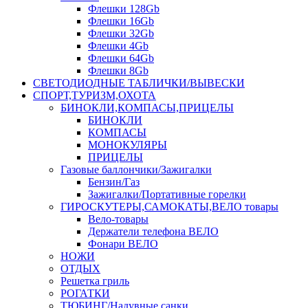
Флешки 128Gb
Флешки 16Gb
Флешки 32Gb
Флешки 4Gb
Флешки 64Gb
Флешки 8Gb
СВЕТОДИОДНЫЕ ТАБЛИЧКИ/ВЫВЕСКИ
СПОРТ,ТУРИЗМ,ОХОТА
БИНОКЛИ,КОМПАСЫ,ПРИЦЕЛЫ
БИНОКЛИ
КОМПАСЫ
МОНОКУЛЯРЫ
ПРИЦЕЛЫ
Газовые баллончики/Зажигалки
Бензин/Газ
Зажигалки/Портативные горелки
ГИРОСКУТЕРЫ,САМОКАТЫ,ВЕЛО товары
Вело-товары
Держатели телефона ВЕЛО
Фонари ВЕЛО
НОЖИ
ОТДЫХ
Решетка гриль
РОГАТКИ
ТЮБИНГ/Надувные санки