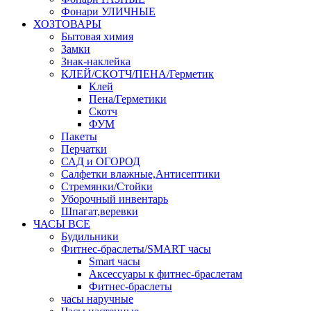
Фонари УЛИЧНЫЕ
ХОЗТОВАРЫ
Бытовая химия
Замки
Знак-наклейка
КЛЕЙ/СКОТЧ/ПЕНА/Герметик
Клей
Пена/Герметики
Скотч
ФУМ
Пакеты
Перчатки
САД и ОГОРОД
Салфетки влажные,Антисептики
Стремянки/Стойки
Уборочный инвентарь
Шпагат,веревки
ЧАСЫ ВСЕ
Будильники
Фитнес-браслеты/SMART часы
Smart часы
Аксессуары к фитнес-браслетам
Фитнес-браслеты
часы наручные