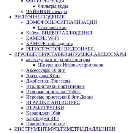
ФИЛЬТРЫ ВОДЫ
Фильтры воды
ЧАЙНИКИ электро
ВИДЕОНАБЛЮДЕНИЕ
ДОМОФОНЫ/СИГНАЛИЗАЦИИ
Сигнализатор
Кабель ВИДЕОНАБЛЮДЕНИЯ
КАМЕРЫ Wi-Fi
КАМЕРЫ наблюдения
РЕГИСТРАТОРЫ ВИДЕОНАБЛ.
ИГРОВЫЕ ПРИСТАВКИ,ИГРУШКИ,АКСЕССУАРЫ
аксесcуары к игр.прист./шнуры
Шнуры для Игровых приставок
Аксессуары 16 бит.
Аксесуары 8 бит
Джойстики,Триггеры
Игр.приставки портативные
Игровые приставки 16бит.
Игровые приставки 8 бит Денди
ИГРУШКИ АНТИСТРЕС
ИГРЫ/ИГРУШКИ
Кардриджи 16bit
Картриджи 8 bit
Планшеты детские
ИНСТРУМЕНТ,МУЛЬТИМЕТРЫ,ПАЯЛЬНИКИ