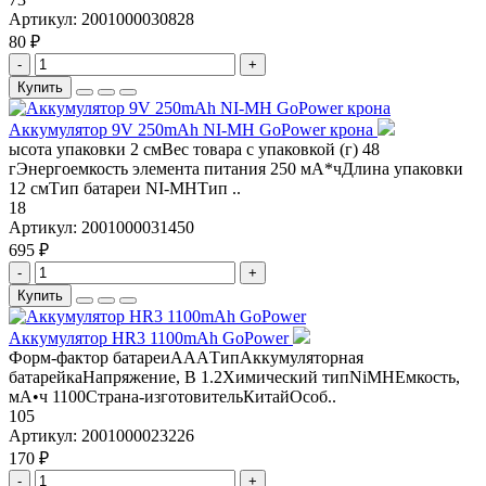
Артикул:
2001000030828
80 ₽
-
+
Купить
Аккумулятор 9V 250mAh NI-MH GoPower крона
ысота упаковки 2 смВес товара с упаковкой (г) 48
гЭнергоемкость элемента питания 250 мА*чДлина упаковки
12 смТип батареи NI-MHТип ..
18
Артикул:
2001000031450
695 ₽
-
+
Купить
Аккумулятор HR3 1100mAh GoPower
Форм-фактор батареиAAAТипАккумуляторная
батарейкаНапряжение, В 1.2Химический типNiMHЕмкость,
мА•ч 1100Страна-изготовительКитайОсоб..
105
Артикул:
2001000023226
170 ₽
-
+