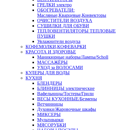
ГРЕЛКИ электро
ОБОГРЕВАТЕЛИ:
Масляные,Кварцевые,Конвекторы
ОЧИСТИТЕЛИ ВОЗДУХА
СУШИЛКИ ДЛЯ ОБУВИ
ТЕПЛОВЕНТИЛЯТОРЫ ТЕПЛОВЫЕ
ПУШКИ
Увлажнители воздуха
КОФЕМОЛКИ,КОФЕВАРКИ
КРАСОТА И ЗДОРОВЬЕ
Маникюрные наборы/Лампы/Scholl
МАССАЖЁРЫ
УХОД за ВОЛОСАМИ
КУЛЕРЫ ДЛЯ ВОДЫ
КУХНЯ
БЛЕНДЕРЫ
БЛИННИЦЫ электрические
Вафельницы/Тостеры/Грили
ВЕСЫ КУХОННЫЕ/Безмены
Ветчинницы
Духовки/Жаровочные шкафы
МИКСЕРЫ
Мультиварки
МЯСОРУБКИ