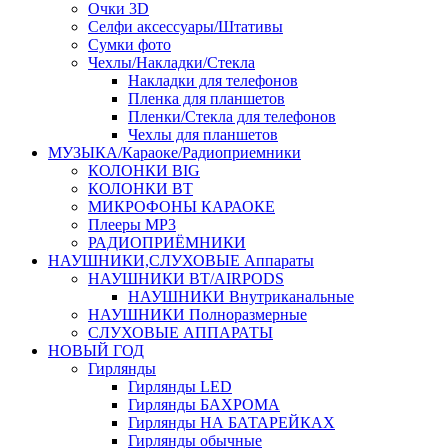
Очки 3D
Селфи аксессуары/Штативы
Сумки фото
Чехлы/Накладки/Стекла
Накладки для телефонов
Пленка для планшетов
Пленки/Стекла для телефонов
Чехлы для планшетов
МУЗЫКА/Караоке/Радиоприемники
КОЛОНКИ BIG
КОЛОНКИ BT
МИКРОФОНЫ КАРАОКЕ
Плееры MP3
РАДИОПРИЁМНИКИ
НАУШНИКИ,СЛУХОВЫЕ Аппараты
НАУШНИКИ BT/AIRPODS
НАУШНИКИ Внутриканальные
НАУШНИКИ Полноразмерные
СЛУХОВЫЕ АППАРАТЫ
НОВЫЙ ГОД
Гирлянды
Гирлянды LED
Гирлянды БАХРОМА
Гирлянды НА БАТАРЕЙКАХ
Гирлянды обычные