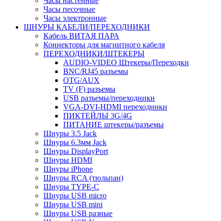
Часы настенные
Часы песочные
Часы электронные
ШНУРЫ КАБЕЛИ/ПЕРЕХОДНИКИ
Кабель ВИТАЯ ПАРА
Коннекторы для магнитного кабеля
ПЕРЕХОДНИКИ/ШТЕКЕРЫ
AUDIO-VIDEO Штекеры/Переходки
BNC/RJ45 разъемы
OTG/AUX
TV (F) разъемы
USB разъемы/переходники
VGA-DVI-HDMI переходники
ПИКТЕЙЛЫ 3G/4G
ПИТАНИЕ штекеры/разъемы
Шнуры 3.5 Jack
Шнуры 6.3мм Jack
Шнуры DisplayPort
Шнуры HDMI
Шнуры iPhone
Шнуры RCA (тюльпан)
Шнуры TYPE-C
Шнуры USB micro
Шнуры USB mini
Шнуры USB разные