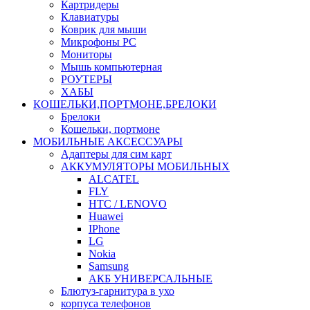
Картридеры
Клавиатуры
Коврик для мыши
Микрофоны PC
Мониторы
Мышь компьютерная
РОУТЕРЫ
ХАБЫ
КОШЕЛЬКИ,ПОРТМОНЕ,БРЕЛОКИ
Брелоки
Кошельки, портмоне
МОБИЛЬНЫЕ АКСЕССУАРЫ
Адаптеры для сим карт
АККУМУЛЯТОРЫ МОБИЛЬНЫХ
ALCATEL
FLY
HTC / LENOVO
Huawei
IPhone
LG
Nokia
Samsung
АКБ УНИВЕРСАЛЬНЫЕ
Блютуз-гарнитура в ухо
корпуса телефонов