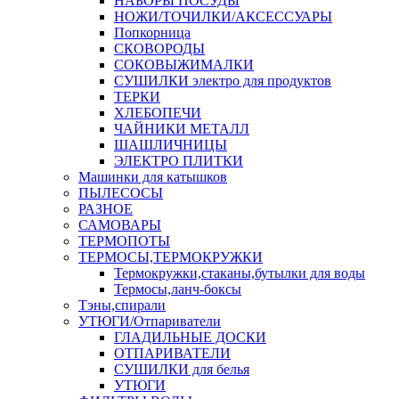
НАБОРЫ ПОСУДЫ
НОЖИ/ТОЧИЛКИ/АКСЕССУАРЫ
Попкорница
СКОВОРОДЫ
СОКОВЫЖИМАЛКИ
СУШИЛКИ электро для продуктов
ТЕРКИ
ХЛЕБОПЕЧИ
ЧАЙНИКИ МЕТАЛЛ
ШАШЛИЧНИЦЫ
ЭЛЕКТРО ПЛИТКИ
Машинки для катышков
ПЫЛЕСОСЫ
РАЗНОЕ
САМОВАРЫ
ТЕРМОПОТЫ
ТЕРМОСЫ,ТЕРМОКРУЖКИ
Термокружки,стаканы,бутылки для воды
Термосы,ланч-боксы
Тэны,спирали
УТЮГИ/Отпариватели
ГЛАДИЛЬНЫЕ ДОСКИ
ОТПАРИВАТЕЛИ
СУШИЛКИ для белья
УТЮГИ