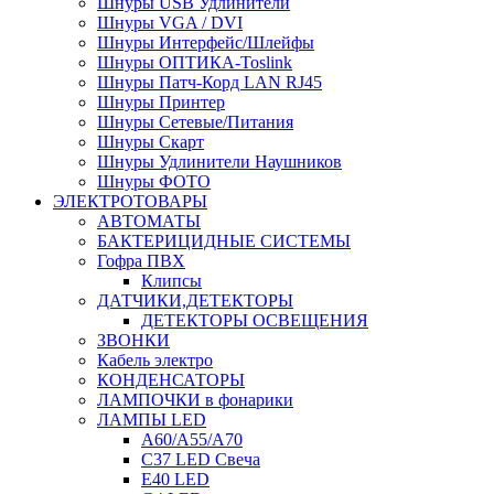
Шнуры USB Удлинители
Шнуры VGA / DVI
Шнуры Интерфейс/Шлейфы
Шнуры ОПТИКА-Toslink
Шнуры Патч-Корд LAN RJ45
Шнуры Принтер
Шнуры Сетевые/Питания
Шнуры Скарт
Шнуры Удлинители Наушников
Шнуры ФОТО
ЭЛЕКТРОТОВАРЫ
АВТОМАТЫ
БАКТЕРИЦИДНЫЕ СИСТЕМЫ
Гофра ПВХ
Клипсы
ДАТЧИКИ,ДЕТЕКТОРЫ
ДЕТЕКТОРЫ ОСВЕЩЕНИЯ
ЗВОНКИ
Кабель электро
КОНДЕНСАТОРЫ
ЛАМПОЧКИ в фонарики
ЛАМПЫ LED
A60/A55/A70
C37 LED Свеча
E40 LED