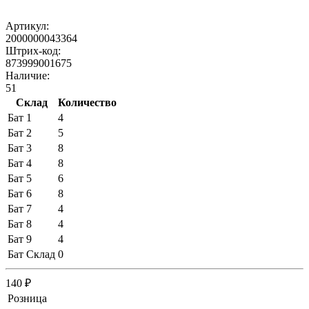
Артикул:
2000000043364
Штрих-код:
873999001675
Наличие:
51
Склад
Количество
Бат 1
4
Бат 2
5
Бат 3
8
Бат 4
8
Бат 5
6
Бат 6
8
Бат 7
4
Бат 8
4
Бат 9
4
Бат Склад
0
140 ₽
Розница