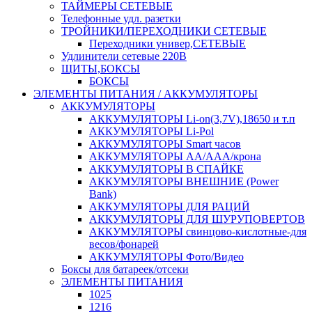
ТАЙМЕРЫ СЕТЕВЫЕ
Телефонные удл. разетки
ТРОЙНИКИ/ПЕРЕХОДНИКИ СЕТЕВЫЕ
Переходники универ,СЕТЕВЫЕ
Удлинители сетевые 220В
ЩИТЫ,БОКСЫ
БОКСЫ
ЭЛЕМЕНТЫ ПИТАНИЯ / АККУМУЛЯТОРЫ
АККУМУЛЯТОРЫ
АККУМУЛЯТОРЫ Li-on(3,7V),18650 и т.п
АККУМУЛЯТОРЫ Li-Pol
АККУМУЛЯТОРЫ Smart часов
АККУМУЛЯТОРЫ АА/ААА/крона
АККУМУЛЯТОРЫ В СПАЙКЕ
АККУМУЛЯТОРЫ ВНЕШНИЕ (Power
Bank)
АККУМУЛЯТОРЫ ДЛЯ РАЦИЙ
АККУМУЛЯТОРЫ ДЛЯ ШУРУПОВЕРТОВ
АККУМУЛЯТОРЫ свинцово-кислотные-для
весов/фонарей
АККУМУЛЯТОРЫ Фото/Видео
Боксы для батареек/отсеки
ЭЛЕМЕНТЫ ПИТАНИЯ
1025
1216