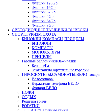
Флешки 128Gb
Флешки 16Gb
Флешки 32Gb
Флешки 4Gb
Флешки 64Gb
Флешки 8Gb
СВЕТОДИОДНЫЕ ТАБЛИЧКИ/ВЫВЕСКИ
СПОРТ,ТУРИЗМ,ОХОТА
БИНОКЛИ,КОМПАСЫ,ПРИЦЕЛЫ
БИНОКЛИ
КОМПАСЫ
МОНОКУЛЯРЫ
ПРИЦЕЛЫ
Газовые баллончики/Зажигалки
Бензин/Газ
Зажигалки/Портативные горелки
ГИРОСКУТЕРЫ,САМОКАТЫ,ВЕЛО товары
Вело-товары
Держатели телефона ВЕЛО
Фонари ВЕЛО
НОЖИ
ОТДЫХ
Решетка гриль
РОГАТКИ
ТЮБИНГ/Надувные санки