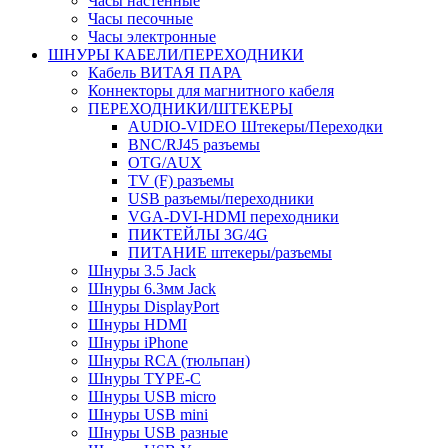
Часы настенные
Часы песочные
Часы электронные
ШНУРЫ КАБЕЛИ/ПЕРЕХОДНИКИ
Кабель ВИТАЯ ПАРА
Коннекторы для магнитного кабеля
ПЕРЕХОДНИКИ/ШТЕКЕРЫ
AUDIO-VIDEO Штекеры/Переходки
BNC/RJ45 разъемы
OTG/AUX
TV (F) разъемы
USB разъемы/переходники
VGA-DVI-HDMI переходники
ПИКТЕЙЛЫ 3G/4G
ПИТАНИЕ штекеры/разъемы
Шнуры 3.5 Jack
Шнуры 6.3мм Jack
Шнуры DisplayPort
Шнуры HDMI
Шнуры iPhone
Шнуры RCA (тюльпан)
Шнуры TYPE-C
Шнуры USB micro
Шнуры USB mini
Шнуры USB разные