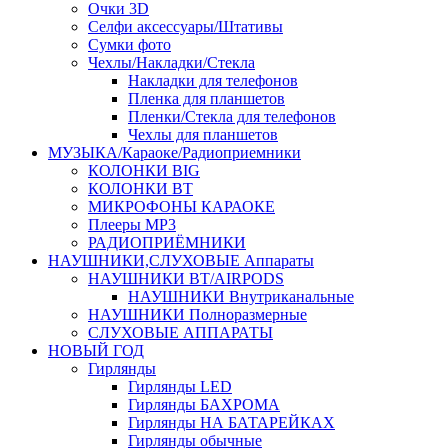
Очки 3D
Селфи аксессуары/Штативы
Сумки фото
Чехлы/Накладки/Стекла
Накладки для телефонов
Пленка для планшетов
Пленки/Стекла для телефонов
Чехлы для планшетов
МУЗЫКА/Караоке/Радиоприемники
КОЛОНКИ BIG
КОЛОНКИ BT
МИКРОФОНЫ КАРАОКЕ
Плееры MP3
РАДИОПРИЁМНИКИ
НАУШНИКИ,СЛУХОВЫЕ Аппараты
НАУШНИКИ BT/AIRPODS
НАУШНИКИ Внутриканальные
НАУШНИКИ Полноразмерные
СЛУХОВЫЕ АППАРАТЫ
НОВЫЙ ГОД
Гирлянды
Гирлянды LED
Гирлянды БАХРОМА
Гирлянды НА БАТАРЕЙКАХ
Гирлянды обычные