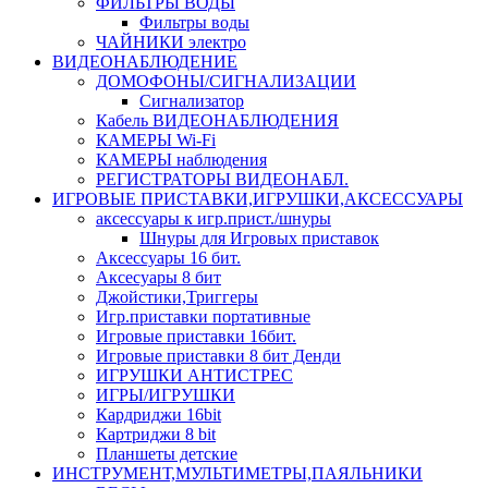
ФИЛЬТРЫ ВОДЫ
Фильтры воды
ЧАЙНИКИ электро
ВИДЕОНАБЛЮДЕНИЕ
ДОМОФОНЫ/СИГНАЛИЗАЦИИ
Сигнализатор
Кабель ВИДЕОНАБЛЮДЕНИЯ
КАМЕРЫ Wi-Fi
КАМЕРЫ наблюдения
РЕГИСТРАТОРЫ ВИДЕОНАБЛ.
ИГРОВЫЕ ПРИСТАВКИ,ИГРУШКИ,АКСЕССУАРЫ
аксесcуары к игр.прист./шнуры
Шнуры для Игровых приставок
Аксессуары 16 бит.
Аксесуары 8 бит
Джойстики,Триггеры
Игр.приставки портативные
Игровые приставки 16бит.
Игровые приставки 8 бит Денди
ИГРУШКИ АНТИСТРЕС
ИГРЫ/ИГРУШКИ
Кардриджи 16bit
Картриджи 8 bit
Планшеты детские
ИНСТРУМЕНТ,МУЛЬТИМЕТРЫ,ПАЯЛЬНИКИ