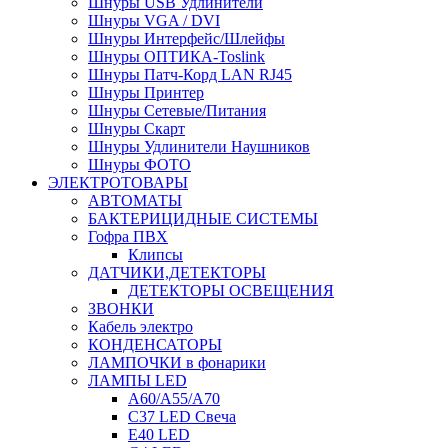
Шнуры USB Удлинители
Шнуры VGA / DVI
Шнуры Интерфейс/Шлейфы
Шнуры ОПТИКА-Toslink
Шнуры Патч-Корд LAN RJ45
Шнуры Принтер
Шнуры Сетевые/Питания
Шнуры Скарт
Шнуры Удлинители Наушников
Шнуры ФОТО
ЭЛЕКТРОТОВАРЫ
АВТОМАТЫ
БАКТЕРИЦИДНЫЕ СИСТЕМЫ
Гофра ПВХ
Клипсы
ДАТЧИКИ,ДЕТЕКТОРЫ
ДЕТЕКТОРЫ ОСВЕЩЕНИЯ
ЗВОНКИ
Кабель электро
КОНДЕНСАТОРЫ
ЛАМПОЧКИ в фонарики
ЛАМПЫ LED
A60/A55/A70
C37 LED Свеча
E40 LED