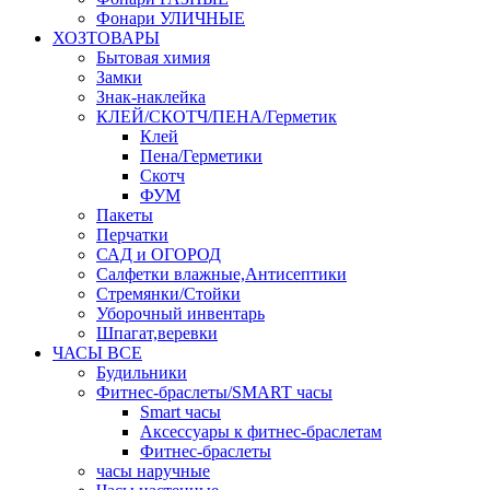
Фонари УЛИЧНЫЕ
ХОЗТОВАРЫ
Бытовая химия
Замки
Знак-наклейка
КЛЕЙ/СКОТЧ/ПЕНА/Герметик
Клей
Пена/Герметики
Скотч
ФУМ
Пакеты
Перчатки
САД и ОГОРОД
Салфетки влажные,Антисептики
Стремянки/Стойки
Уборочный инвентарь
Шпагат,веревки
ЧАСЫ ВСЕ
Будильники
Фитнес-браслеты/SMART часы
Smart часы
Аксессуары к фитнес-браслетам
Фитнес-браслеты
часы наручные