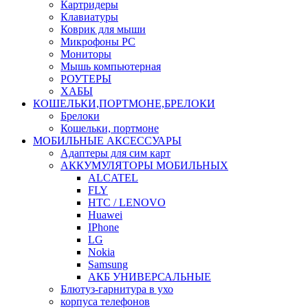
Картридеры
Клавиатуры
Коврик для мыши
Микрофоны PC
Мониторы
Мышь компьютерная
РОУТЕРЫ
ХАБЫ
КОШЕЛЬКИ,ПОРТМОНЕ,БРЕЛОКИ
Брелоки
Кошельки, портмоне
МОБИЛЬНЫЕ АКСЕССУАРЫ
Адаптеры для сим карт
АККУМУЛЯТОРЫ МОБИЛЬНЫХ
ALCATEL
FLY
HTC / LENOVO
Huawei
IPhone
LG
Nokia
Samsung
АКБ УНИВЕРСАЛЬНЫЕ
Блютуз-гарнитура в ухо
корпуса телефонов