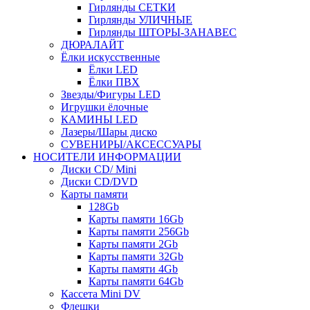
Гирлянды СЕТКИ
Гирлянды УЛИЧНЫЕ
Гирлянды ШТОРЫ-ЗАНАВЕС
ДЮРАЛАЙТ
Ёлки искусственные
Ёлки LED
Ёлки ПВХ
Звезды/Фигуры LED
Игрушки ёлочные
КАМИНЫ LED
Лазеры/Шары диско
СУВЕНИРЫ/АКСЕССУАРЫ
НОСИТЕЛИ ИНФОРМАЦИИ
Диски CD/ Mini
Диски CD/DVD
Карты памяти
128Gb
Карты памяти 16Gb
Карты памяти 256Gb
Карты памяти 2Gb
Карты памяти 32Gb
Карты памяти 4Gb
Карты памяти 64Gb
Кассета Mini DV
Флешки