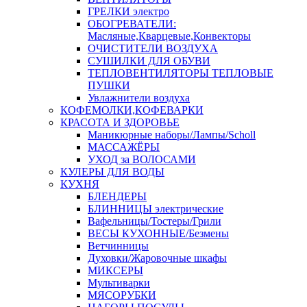
ГРЕЛКИ электро
ОБОГРЕВАТЕЛИ:
Масляные,Кварцевые,Конвекторы
ОЧИСТИТЕЛИ ВОЗДУХА
СУШИЛКИ ДЛЯ ОБУВИ
ТЕПЛОВЕНТИЛЯТОРЫ ТЕПЛОВЫЕ
ПУШКИ
Увлажнители воздуха
КОФЕМОЛКИ,КОФЕВАРКИ
КРАСОТА И ЗДОРОВЬЕ
Маникюрные наборы/Лампы/Scholl
МАССАЖЁРЫ
УХОД за ВОЛОСАМИ
КУЛЕРЫ ДЛЯ ВОДЫ
КУХНЯ
БЛЕНДЕРЫ
БЛИННИЦЫ электрические
Вафельницы/Тостеры/Грили
ВЕСЫ КУХОННЫЕ/Безмены
Ветчинницы
Духовки/Жаровочные шкафы
МИКСЕРЫ
Мультиварки
МЯСОРУБКИ