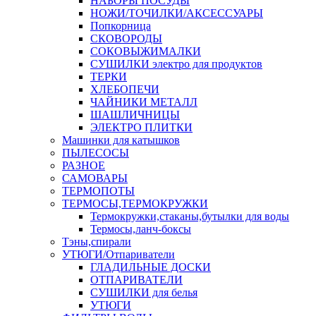
НАБОРЫ ПОСУДЫ
НОЖИ/ТОЧИЛКИ/АКСЕССУАРЫ
Попкорница
СКОВОРОДЫ
СОКОВЫЖИМАЛКИ
СУШИЛКИ электро для продуктов
ТЕРКИ
ХЛЕБОПЕЧИ
ЧАЙНИКИ МЕТАЛЛ
ШАШЛИЧНИЦЫ
ЭЛЕКТРО ПЛИТКИ
Машинки для катышков
ПЫЛЕСОСЫ
РАЗНОЕ
САМОВАРЫ
ТЕРМОПОТЫ
ТЕРМОСЫ,ТЕРМОКРУЖКИ
Термокружки,стаканы,бутылки для воды
Термосы,ланч-боксы
Тэны,спирали
УТЮГИ/Отпариватели
ГЛАДИЛЬНЫЕ ДОСКИ
ОТПАРИВАТЕЛИ
СУШИЛКИ для белья
УТЮГИ