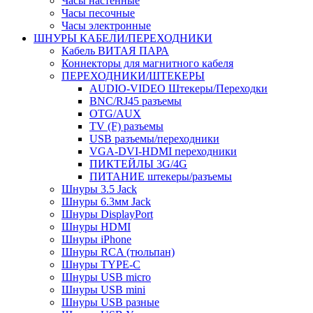
Часы настенные
Часы песочные
Часы электронные
ШНУРЫ КАБЕЛИ/ПЕРЕХОДНИКИ
Кабель ВИТАЯ ПАРА
Коннекторы для магнитного кабеля
ПЕРЕХОДНИКИ/ШТЕКЕРЫ
AUDIO-VIDEO Штекеры/Переходки
BNC/RJ45 разъемы
OTG/AUX
TV (F) разъемы
USB разъемы/переходники
VGA-DVI-HDMI переходники
ПИКТЕЙЛЫ 3G/4G
ПИТАНИЕ штекеры/разъемы
Шнуры 3.5 Jack
Шнуры 6.3мм Jack
Шнуры DisplayPort
Шнуры HDMI
Шнуры iPhone
Шнуры RCA (тюльпан)
Шнуры TYPE-C
Шнуры USB micro
Шнуры USB mini
Шнуры USB разные