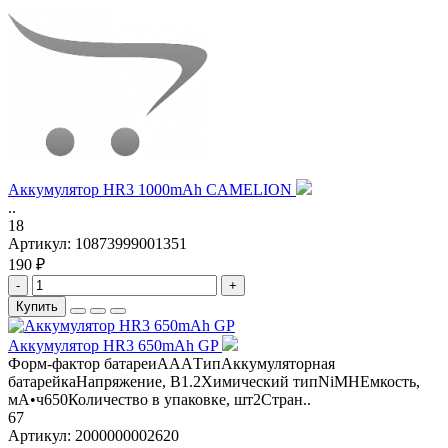
Аккумулятор HR3 1000mAh CAMELION
..
18
Артикул:
10873999001351
190 ₽
-
+
Купить
Аккумулятор HR3 650mAh GP
Форм-фактор батареиAAAТипАккумуляторная
батарейкаНапряжение, В1.2Химический типNiMHЕмкость,
мА•ч650Количество в упаковке, шт2Стран..
67
Артикул:
2000000002620