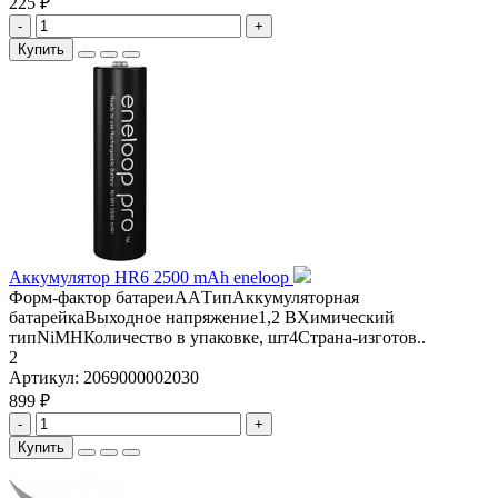
225 ₽
-
+
Купить
Аккумулятор HR6 2500 mAh eneloop
Форм-фактор батареиAAТипАккумуляторная
батарейкаВыходное напряжение1,2 ВХимический
типNiMHКоличество в упаковке, шт4Страна-изготов..
2
Артикул:
2069000002030
899 ₽
-
+
Купить