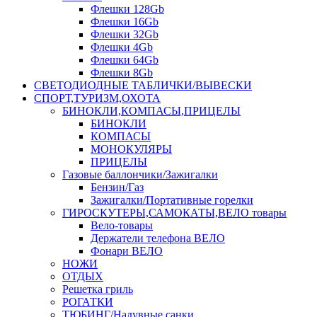
Флешки 128Gb
Флешки 16Gb
Флешки 32Gb
Флешки 4Gb
Флешки 64Gb
Флешки 8Gb
СВЕТОДИОДНЫЕ ТАБЛИЧКИ/ВЫВЕСКИ
СПОРТ,ТУРИЗМ,ОХОТА
БИНОКЛИ,КОМПАСЫ,ПРИЦЕЛЫ
БИНОКЛИ
КОМПАСЫ
МОНОКУЛЯРЫ
ПРИЦЕЛЫ
Газовые баллончики/Зажигалки
Бензин/Газ
Зажигалки/Портативные горелки
ГИРОСКУТЕРЫ,САМОКАТЫ,ВЕЛО товары
Вело-товары
Держатели телефона ВЕЛО
Фонари ВЕЛО
НОЖИ
ОТДЫХ
Решетка гриль
РОГАТКИ
ТЮБИНГ/Надувные санки