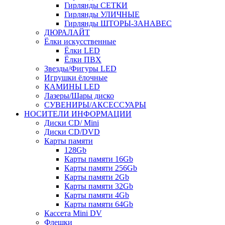
Гирлянды СЕТКИ
Гирлянды УЛИЧНЫЕ
Гирлянды ШТОРЫ-ЗАНАВЕС
ДЮРАЛАЙТ
Ёлки искусственные
Ёлки LED
Ёлки ПВХ
Звезды/Фигуры LED
Игрушки ёлочные
КАМИНЫ LED
Лазеры/Шары диско
СУВЕНИРЫ/АКСЕССУАРЫ
НОСИТЕЛИ ИНФОРМАЦИИ
Диски CD/ Mini
Диски CD/DVD
Карты памяти
128Gb
Карты памяти 16Gb
Карты памяти 256Gb
Карты памяти 2Gb
Карты памяти 32Gb
Карты памяти 4Gb
Карты памяти 64Gb
Кассета Mini DV
Флешки