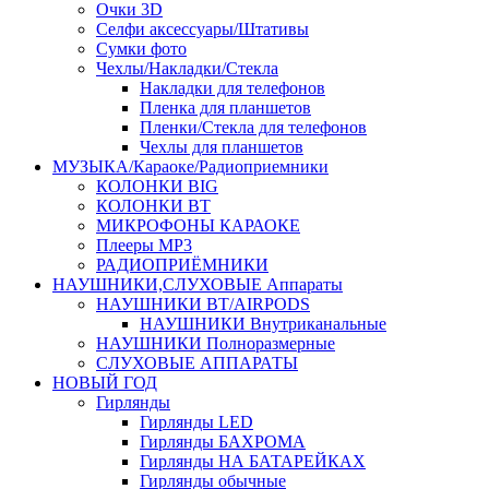
Очки 3D
Селфи аксессуары/Штативы
Сумки фото
Чехлы/Накладки/Стекла
Накладки для телефонов
Пленка для планшетов
Пленки/Стекла для телефонов
Чехлы для планшетов
МУЗЫКА/Караоке/Радиоприемники
КОЛОНКИ BIG
КОЛОНКИ BT
МИКРОФОНЫ КАРАОКЕ
Плееры MP3
РАДИОПРИЁМНИКИ
НАУШНИКИ,СЛУХОВЫЕ Аппараты
НАУШНИКИ BT/AIRPODS
НАУШНИКИ Внутриканальные
НАУШНИКИ Полноразмерные
СЛУХОВЫЕ АППАРАТЫ
НОВЫЙ ГОД
Гирлянды
Гирлянды LED
Гирлянды БАХРОМА
Гирлянды НА БАТАРЕЙКАХ
Гирлянды обычные