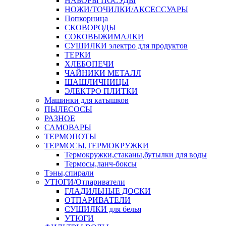
НАБОРЫ ПОСУДЫ
НОЖИ/ТОЧИЛКИ/АКСЕССУАРЫ
Попкорница
СКОВОРОДЫ
СОКОВЫЖИМАЛКИ
СУШИЛКИ электро для продуктов
ТЕРКИ
ХЛЕБОПЕЧИ
ЧАЙНИКИ МЕТАЛЛ
ШАШЛИЧНИЦЫ
ЭЛЕКТРО ПЛИТКИ
Машинки для катышков
ПЫЛЕСОСЫ
РАЗНОЕ
САМОВАРЫ
ТЕРМОПОТЫ
ТЕРМОСЫ,ТЕРМОКРУЖКИ
Термокружки,стаканы,бутылки для воды
Термосы,ланч-боксы
Тэны,спирали
УТЮГИ/Отпариватели
ГЛАДИЛЬНЫЕ ДОСКИ
ОТПАРИВАТЕЛИ
СУШИЛКИ для белья
УТЮГИ