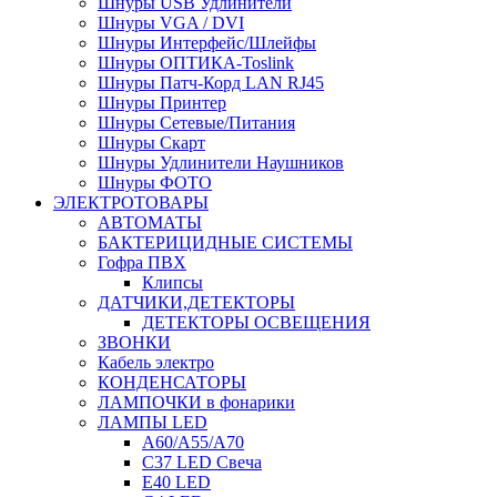
Шнуры USB Удлинители
Шнуры VGA / DVI
Шнуры Интерфейс/Шлейфы
Шнуры ОПТИКА-Toslink
Шнуры Патч-Корд LAN RJ45
Шнуры Принтер
Шнуры Сетевые/Питания
Шнуры Скарт
Шнуры Удлинители Наушников
Шнуры ФОТО
ЭЛЕКТРОТОВАРЫ
АВТОМАТЫ
БАКТЕРИЦИДНЫЕ СИСТЕМЫ
Гофра ПВХ
Клипсы
ДАТЧИКИ,ДЕТЕКТОРЫ
ДЕТЕКТОРЫ ОСВЕЩЕНИЯ
ЗВОНКИ
Кабель электро
КОНДЕНСАТОРЫ
ЛАМПОЧКИ в фонарики
ЛАМПЫ LED
A60/A55/A70
C37 LED Свеча
E40 LED