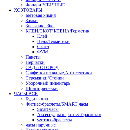
Фонари УЛИЧНЫЕ
ХОЗТОВАРЫ
Бытовая химия
Замки
Знак-наклейка
КЛЕЙ/СКОТЧ/ПЕНА/Герметик
Клей
Пена/Герметики
Скотч
ФУМ
Пакеты
Перчатки
САД и ОГОРОД
Салфетки влажные,Антисептики
Стремянки/Стойки
Уборочный инвентарь
Шпагат,веревки
ЧАСЫ ВСЕ
Будильники
Фитнес-браслеты/SMART часы
Smart часы
Аксессуары к фитнес-браслетам
Фитнес-браслеты
часы наручные