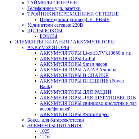
ТАЙМЕРЫ СЕТЕВЫЕ
Телефонные удл. разетки
ТРОЙНИКИ/ПЕРЕХОДНИКИ СЕТЕВЫЕ
Переходники универ,СЕТЕВЫЕ
Удлинители сетевые 220В
ЩИТЫ,БОКСЫ
БОКСЫ
ЭЛЕМЕНТЫ ПИТАНИЯ / АККУМУЛЯТОРЫ
АККУМУЛЯТОРЫ
АККУМУЛЯТОРЫ Li-on(3,7V),18650 и т.п
АККУМУЛЯТОРЫ Li-Pol
АККУМУЛЯТОРЫ Smart часов
АККУМУЛЯТОРЫ АА/ААА/крона
АККУМУЛЯТОРЫ В СПАЙКЕ
АККУМУЛЯТОРЫ ВНЕШНИЕ (Power
Bank)
АККУМУЛЯТОРЫ ДЛЯ РАЦИЙ
АККУМУЛЯТОРЫ ДЛЯ ШУРУПОВЕРТОВ
АККУМУЛЯТОРЫ свинцово-кислотные-для
весов/фонарей
АККУМУЛЯТОРЫ Фото/Видео
Боксы для батареек/отсеки
ЭЛЕМЕНТЫ ПИТАНИЯ
1025
1216