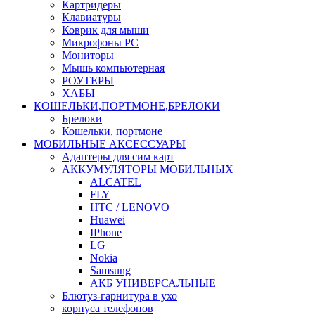
Картридеры
Клавиатуры
Коврик для мыши
Микрофоны PC
Мониторы
Мышь компьютерная
РОУТЕРЫ
ХАБЫ
КОШЕЛЬКИ,ПОРТМОНЕ,БРЕЛОКИ
Брелоки
Кошельки, портмоне
МОБИЛЬНЫЕ АКСЕССУАРЫ
Адаптеры для сим карт
АККУМУЛЯТОРЫ МОБИЛЬНЫХ
ALCATEL
FLY
HTC / LENOVO
Huawei
IPhone
LG
Nokia
Samsung
АКБ УНИВЕРСАЛЬНЫЕ
Блютуз-гарнитура в ухо
корпуса телефонов