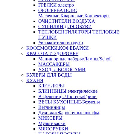
ГРЕЛКИ электро
ОБОГРЕВАТЕЛИ:
Масляные,Кварцевые,Конвекторы
ОЧИСТИТЕЛИ ВОЗДУХА
СУШИЛКИ ДЛЯ ОБУВИ
ТЕПЛОВЕНТИЛЯТОРЫ ТЕПЛОВЫЕ
ПУШКИ
Увлажнители воздуха
КОФЕМОЛКИ,КОФЕВАРКИ
КРАСОТА И ЗДОРОВЬЕ
Маникюрные наборы/Лампы/Scholl
МАССАЖЁРЫ
УХОД за ВОЛОСАМИ
КУЛЕРЫ ДЛЯ ВОДЫ
КУХНЯ
БЛЕНДЕРЫ
БЛИННИЦЫ электрические
Вафельницы/Тостеры/Грили
ВЕСЫ КУХОННЫЕ/Безмены
Ветчинницы
Духовки/Жаровочные шкафы
МИКСЕРЫ
Мультиварки
МЯСОРУБКИ