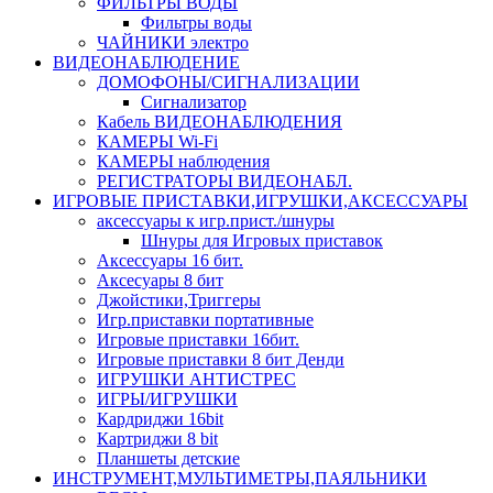
ФИЛЬТРЫ ВОДЫ
Фильтры воды
ЧАЙНИКИ электро
ВИДЕОНАБЛЮДЕНИЕ
ДОМОФОНЫ/СИГНАЛИЗАЦИИ
Сигнализатор
Кабель ВИДЕОНАБЛЮДЕНИЯ
КАМЕРЫ Wi-Fi
КАМЕРЫ наблюдения
РЕГИСТРАТОРЫ ВИДЕОНАБЛ.
ИГРОВЫЕ ПРИСТАВКИ,ИГРУШКИ,АКСЕССУАРЫ
аксесcуары к игр.прист./шнуры
Шнуры для Игровых приставок
Аксессуары 16 бит.
Аксесуары 8 бит
Джойстики,Триггеры
Игр.приставки портативные
Игровые приставки 16бит.
Игровые приставки 8 бит Денди
ИГРУШКИ АНТИСТРЕС
ИГРЫ/ИГРУШКИ
Кардриджи 16bit
Картриджи 8 bit
Планшеты детские
ИНСТРУМЕНТ,МУЛЬТИМЕТРЫ,ПАЯЛЬНИКИ