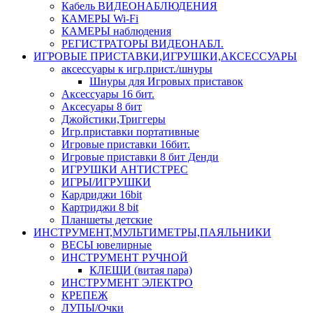
Кабель ВИДЕОНАБЛЮДЕНИЯ
КАМЕРЫ Wi-Fi
КАМЕРЫ наблюдения
РЕГИСТРАТОРЫ ВИДЕОНАБЛ.
ИГРОВЫЕ ПРИСТАВКИ,ИГРУШКИ,АКСЕССУАРЫ
аксесcуары к игр.прист./шнуры
Шнуры для Игровых приставок
Аксессуары 16 бит.
Аксесуары 8 бит
Джойстики,Триггеры
Игр.приставки портативные
Игровые приставки 16бит.
Игровые приставки 8 бит Денди
ИГРУШКИ АНТИСТРЕС
ИГРЫ/ИГРУШКИ
Кардриджи 16bit
Картриджи 8 bit
Планшеты детские
ИНСТРУМЕНТ,МУЛЬТИМЕТРЫ,ПАЯЛЬНИКИ
ВЕСЫ ювелирные
ИНСТРУМЕНТ РУЧНОЙ
КЛЕЩИ (витая пара)
ИНСТРУМЕНТ ЭЛЕКТРО
КРЕПЕЖ
ЛУПЫ/Очки