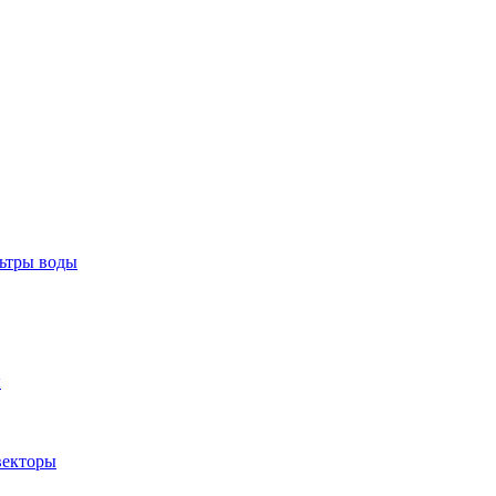
тры воды
ы
екторы