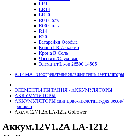
LR1
LR14
LR20
R03 Соль
R06 Соль
R14
R20
Батарейки Особые
Крона LR Алкалин
Крона R Соль
Часовые/Слуховые
Элем.пит.Li-on 26500,14505
КЛИМАТ/Обогреватели/Увлажнители/Вентиляторы
ЭЛЕМЕНТЫ ПИТАНИЯ / АККУМУЛЯТОРЫ
АККУМУЛЯТОРЫ
АККУМУЛЯТОРЫ свинцово-кислотные-для весов/
фонарей
Аккум.12V1.2A LA-1212 GoPower
Аккум.12V1.2A LA-1212