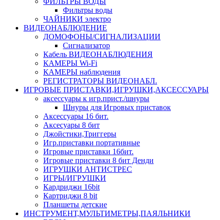
ФИЛЬТРЫ ВОДЫ
Фильтры воды
ЧАЙНИКИ электро
ВИДЕОНАБЛЮДЕНИЕ
ДОМОФОНЫ/СИГНАЛИЗАЦИИ
Сигнализатор
Кабель ВИДЕОНАБЛЮДЕНИЯ
КАМЕРЫ Wi-Fi
КАМЕРЫ наблюдения
РЕГИСТРАТОРЫ ВИДЕОНАБЛ.
ИГРОВЫЕ ПРИСТАВКИ,ИГРУШКИ,АКСЕССУАРЫ
аксесcуары к игр.прист./шнуры
Шнуры для Игровых приставок
Аксессуары 16 бит.
Аксесуары 8 бит
Джойстики,Триггеры
Игр.приставки портативные
Игровые приставки 16бит.
Игровые приставки 8 бит Денди
ИГРУШКИ АНТИСТРЕС
ИГРЫ/ИГРУШКИ
Кардриджи 16bit
Картриджи 8 bit
Планшеты детские
ИНСТРУМЕНТ,МУЛЬТИМЕТРЫ,ПАЯЛЬНИКИ