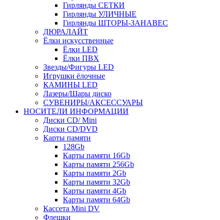
Гирлянды СЕТКИ
Гирлянды УЛИЧНЫЕ
Гирлянды ШТОРЫ-ЗАНАВЕС
ДЮРАЛАЙТ
Ёлки искусственные
Ёлки LED
Ёлки ПВХ
Звезды/Фигуры LED
Игрушки ёлочные
КАМИНЫ LED
Лазеры/Шары диско
СУВЕНИРЫ/АКСЕССУАРЫ
НОСИТЕЛИ ИНФОРМАЦИИ
Диски CD/ Mini
Диски CD/DVD
Карты памяти
128Gb
Карты памяти 16Gb
Карты памяти 256Gb
Карты памяти 2Gb
Карты памяти 32Gb
Карты памяти 4Gb
Карты памяти 64Gb
Кассета Mini DV
Флешки