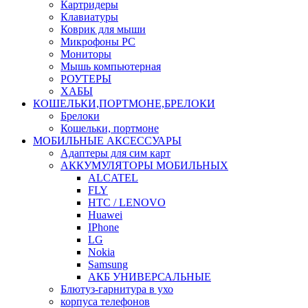
Картридеры
Клавиатуры
Коврик для мыши
Микрофоны PC
Мониторы
Мышь компьютерная
РОУТЕРЫ
ХАБЫ
КОШЕЛЬКИ,ПОРТМОНЕ,БРЕЛОКИ
Брелоки
Кошельки, портмоне
МОБИЛЬНЫЕ АКСЕССУАРЫ
Адаптеры для сим карт
АККУМУЛЯТОРЫ МОБИЛЬНЫХ
ALCATEL
FLY
HTC / LENOVO
Huawei
IPhone
LG
Nokia
Samsung
АКБ УНИВЕРСАЛЬНЫЕ
Блютуз-гарнитура в ухо
корпуса телефонов