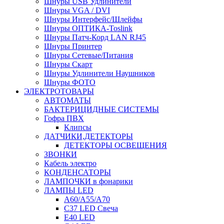
Шнуры USB Удлинители
Шнуры VGA / DVI
Шнуры Интерфейс/Шлейфы
Шнуры ОПТИКА-Toslink
Шнуры Патч-Корд LAN RJ45
Шнуры Принтер
Шнуры Сетевые/Питания
Шнуры Скарт
Шнуры Удлинители Наушников
Шнуры ФОТО
ЭЛЕКТРОТОВАРЫ
АВТОМАТЫ
БАКТЕРИЦИДНЫЕ СИСТЕМЫ
Гофра ПВХ
Клипсы
ДАТЧИКИ,ДЕТЕКТОРЫ
ДЕТЕКТОРЫ ОСВЕЩЕНИЯ
ЗВОНКИ
Кабель электро
КОНДЕНСАТОРЫ
ЛАМПОЧКИ в фонарики
ЛАМПЫ LED
A60/A55/A70
C37 LED Свеча
E40 LED