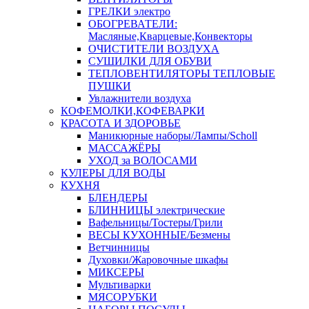
ГРЕЛКИ электро
ОБОГРЕВАТЕЛИ:
Масляные,Кварцевые,Конвекторы
ОЧИСТИТЕЛИ ВОЗДУХА
СУШИЛКИ ДЛЯ ОБУВИ
ТЕПЛОВЕНТИЛЯТОРЫ ТЕПЛОВЫЕ
ПУШКИ
Увлажнители воздуха
КОФЕМОЛКИ,КОФЕВАРКИ
КРАСОТА И ЗДОРОВЬЕ
Маникюрные наборы/Лампы/Scholl
МАССАЖЁРЫ
УХОД за ВОЛОСАМИ
КУЛЕРЫ ДЛЯ ВОДЫ
КУХНЯ
БЛЕНДЕРЫ
БЛИННИЦЫ электрические
Вафельницы/Тостеры/Грили
ВЕСЫ КУХОННЫЕ/Безмены
Ветчинницы
Духовки/Жаровочные шкафы
МИКСЕРЫ
Мультиварки
МЯСОРУБКИ