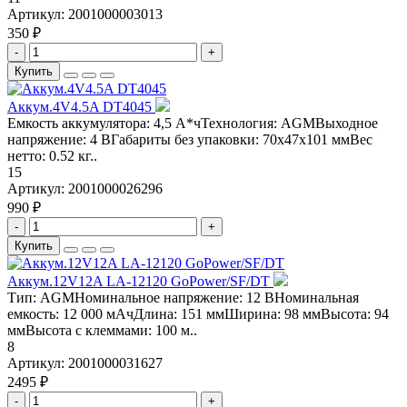
Артикул:
2001000003013
350 ₽
-
+
Купить
Аккум.4V4.5A DT4045
Емкость аккумулятора: 4,5 А*чТехнология: AGMВыходное
напряжение: 4 ВГабариты без упаковки: 70x47x101 ммВес
нетто: 0.52 кг..
15
Артикул:
2001000026296
990 ₽
-
+
Купить
Аккум.12V12A LA-12120 GoPower/SF/DT
Тип: AGMНоминальное напряжение: 12 ВНоминальная
емкость: 12 000 мАчДлина: 151 ммШирина: 98 ммВысота: 94
ммВысота с клеммами: 100 м..
8
Артикул:
2001000031627
2495 ₽
-
+