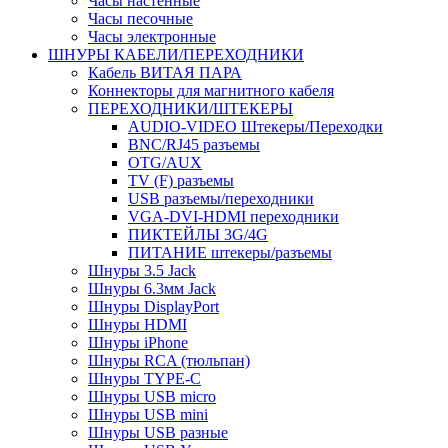
Часы настенные
Часы песочные
Часы электронные
ШНУРЫ КАБЕЛИ/ПЕРЕХОДНИКИ
Кабель ВИТАЯ ПАРА
Коннекторы для магнитного кабеля
ПЕРЕХОДНИКИ/ШТЕКЕРЫ
AUDIO-VIDEO Штекеры/Переходки
BNC/RJ45 разъемы
OTG/AUX
TV (F) разъемы
USB разъемы/переходники
VGA-DVI-HDMI переходники
ПИКТЕЙЛЫ 3G/4G
ПИТАНИЕ штекеры/разъемы
Шнуры 3.5 Jack
Шнуры 6.3мм Jack
Шнуры DisplayPort
Шнуры HDMI
Шнуры iPhone
Шнуры RCA (тюльпан)
Шнуры TYPE-C
Шнуры USB micro
Шнуры USB mini
Шнуры USB разные