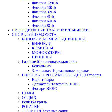
Флешки 128Gb
Флешки 16Gb
Флешки 32Gb
Флешки 4Gb
Флешки 64Gb
Флешки 8Gb
СВЕТОДИОДНЫЕ ТАБЛИЧКИ/ВЫВЕСКИ
СПОРТ,ТУРИЗМ,ОХОТА
БИНОКЛИ,КОМПАСЫ,ПРИЦЕЛЫ
БИНОКЛИ
КОМПАСЫ
МОНОКУЛЯРЫ
ПРИЦЕЛЫ
Газовые баллончики/Зажигалки
Бензин/Газ
Зажигалки/Портативные горелки
ГИРОСКУТЕРЫ,САМОКАТЫ,ВЕЛО товары
Вело-товары
Держатели телефона ВЕЛО
Фонари ВЕЛО
НОЖИ
ОТДЫХ
Решетка гриль
РОГАТКИ
ТЮБИНГ/Надувные санки