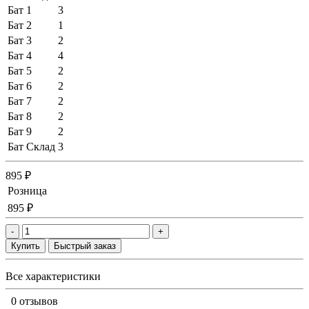
Бат 1
3
Бат 2
1
Бат 3
2
Бат 4
4
Бат 5
2
Бат 6
2
Бат 7
2
Бат 8
2
Бат 9
2
Бат Склад
3
895 ₽
Розница
895 ₽
-
+
Купить
Быстрый заказ
Все характеристики
0 отзывов