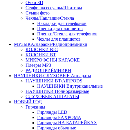
Очки 3D
Селфи аксессуары/Штативы
Сумки фото
Чехлы/Накладки/Стекла
Накладки для телефонов
Пленка для планшетов
Пленки/Стекла для телефонов
Чехлы для планшетов
МУЗЫКА/Караоке/Радиоприемники
КОЛОНКИ BIG
КОЛОНКИ BT
МИКРОФОНЫ КАРАОКЕ
Плееры MP3
РАДИОПРИЁМНИКИ
НАУШНИКИ,СЛУХОВЫЕ Аппараты
НАУШНИКИ BT/AIRPODS
НАУШНИКИ Внутриканальные
НАУШНИКИ Полноразмерные
СЛУХОВЫЕ АППАРАТЫ
НОВЫЙ ГОД
Гирлянды
Гирлянды LED
Гирлянды БАХРОМА
Гирлянды НА БАТАРЕЙКАХ
Гирлянды обычные