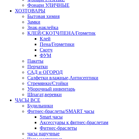
Фонари УЛИЧНЫЕ
ХОЗТОВАРЫ
Бытовая химия
Замки
Знак-наклейка
КЛЕЙ/СКОТЧ/ПЕНА/Герметик
Клей
Пена/Герметики
Скотч
ФУМ
Пакеты
Перчатки
САД и ОГОРОД
Салфетки влажные,Антисептики
Стремянки/Стойки
Уборочный инвентарь
Шпагат,веревки
ЧАСЫ ВСЕ
Будильники
Фитнес-браслеты/SMART часы
Smart часы
Аксессуары к фитнес-браслетам
Фитнес-браслеты
часы наручные