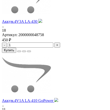
Аккум.4V3A LA-430
..
18
Артикул:
2000000048758
450 ₽
-
+
Купить
Аккум.4V1A LA-410 GoPower
..
11