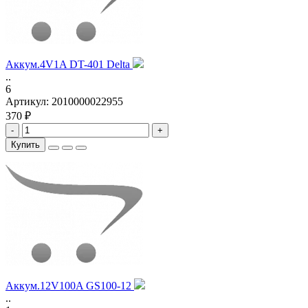
Аккум.4V1A DT-401 Delta
..
6
Артикул:
2010000022955
370 ₽
-
+
Купить
Аккум.12V100A GS100-12
..