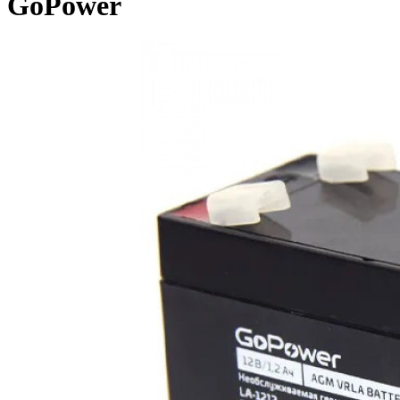
GoPower