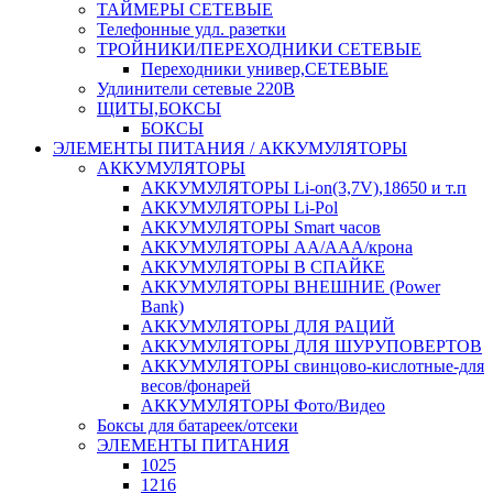
ТАЙМЕРЫ СЕТЕВЫЕ
Телефонные удл. разетки
ТРОЙНИКИ/ПЕРЕХОДНИКИ СЕТЕВЫЕ
Переходники универ,СЕТЕВЫЕ
Удлинители сетевые 220В
ЩИТЫ,БОКСЫ
БОКСЫ
ЭЛЕМЕНТЫ ПИТАНИЯ / АККУМУЛЯТОРЫ
АККУМУЛЯТОРЫ
АККУМУЛЯТОРЫ Li-on(3,7V),18650 и т.п
АККУМУЛЯТОРЫ Li-Pol
АККУМУЛЯТОРЫ Smart часов
АККУМУЛЯТОРЫ АА/ААА/крона
АККУМУЛЯТОРЫ В СПАЙКЕ
АККУМУЛЯТОРЫ ВНЕШНИЕ (Power
Bank)
АККУМУЛЯТОРЫ ДЛЯ РАЦИЙ
АККУМУЛЯТОРЫ ДЛЯ ШУРУПОВЕРТОВ
АККУМУЛЯТОРЫ свинцово-кислотные-для
весов/фонарей
АККУМУЛЯТОРЫ Фото/Видео
Боксы для батареек/отсеки
ЭЛЕМЕНТЫ ПИТАНИЯ
1025
1216