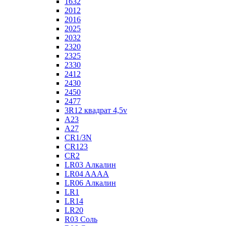
1632
2012
2016
2025
2032
2320
2325
2330
2412
2430
2450
2477
3R12 квадрат 4,5v
A23
A27
CR1/3N
CR123
CR2
LR03 Алкалин
LR04 AAAA
LR06 Алкалин
LR1
LR14
LR20
R03 Соль