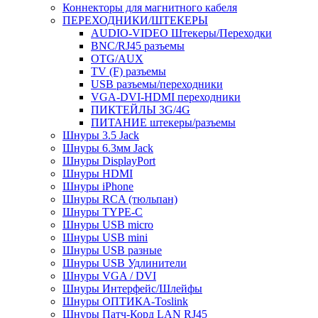
Коннекторы для магнитного кабеля
ПЕРЕХОДНИКИ/ШТЕКЕРЫ
AUDIO-VIDEO Штекеры/Переходки
BNC/RJ45 разъемы
OTG/AUX
TV (F) разъемы
USB разъемы/переходники
VGA-DVI-HDMI переходники
ПИКТЕЙЛЫ 3G/4G
ПИТАНИЕ штекеры/разъемы
Шнуры 3.5 Jack
Шнуры 6.3мм Jack
Шнуры DisplayPort
Шнуры HDMI
Шнуры iPhone
Шнуры RCA (тюльпан)
Шнуры TYPE-C
Шнуры USB micro
Шнуры USB mini
Шнуры USB разные
Шнуры USB Удлинители
Шнуры VGA / DVI
Шнуры Интерфейс/Шлейфы
Шнуры ОПТИКА-Toslink
Шнуры Патч-Корд LAN RJ45