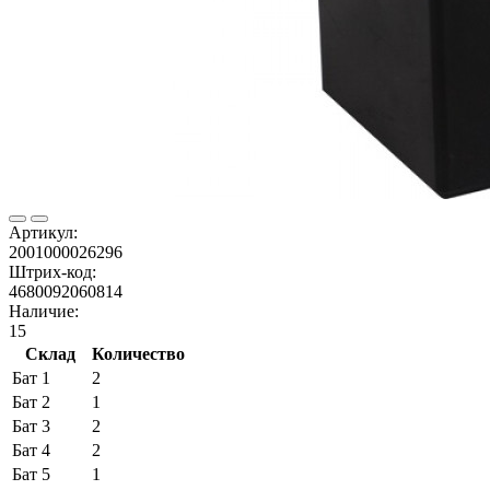
Артикул:
2001000026296
Штрих-код:
4680092060814
Наличие:
15
Склад
Количество
Бат 1
2
Бат 2
1
Бат 3
2
Бат 4
2
Бат 5
1