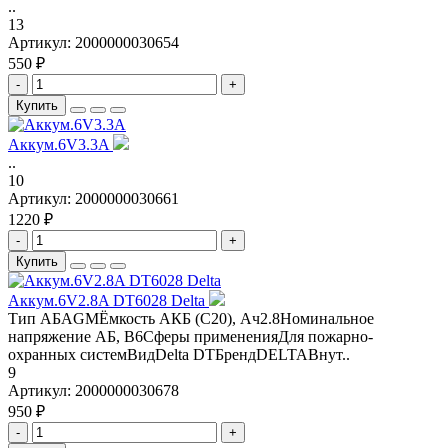
..
13
Артикул:
2000000030654
550 ₽
-
+
Купить
Аккум.6V3.3A
..
10
Артикул:
2000000030661
1220 ₽
-
+
Купить
Аккум.6V2.8A DT6028 Delta
Тип АБAGMЁмкость АКБ (С20), Ач2.8Номинальное
напряжение АБ, В6Сферы примененияДля пожарно-
охранных системВидDelta DTБрендDELTAВнут..
9
Артикул:
2000000030678
950 ₽
-
+