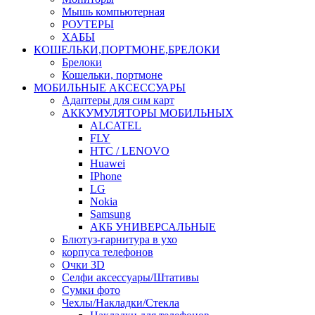
Мышь компьютерная
РОУТЕРЫ
ХАБЫ
КОШЕЛЬКИ,ПОРТМОНЕ,БРЕЛОКИ
Брелоки
Кошельки, портмоне
МОБИЛЬНЫЕ АКСЕССУАРЫ
Адаптеры для сим карт
АККУМУЛЯТОРЫ МОБИЛЬНЫХ
ALCATEL
FLY
HTC / LENOVO
Huawei
IPhone
LG
Nokia
Samsung
АКБ УНИВЕРСАЛЬНЫЕ
Блютуз-гарнитура в ухо
корпуса телефонов
Очки 3D
Селфи аксессуары/Штативы
Сумки фото
Чехлы/Накладки/Стекла