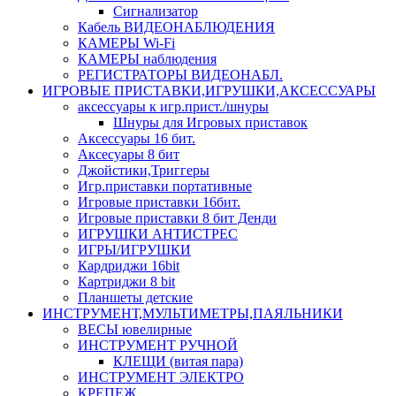
Сигнализатор
Кабель ВИДЕОНАБЛЮДЕНИЯ
КАМЕРЫ Wi-Fi
КАМЕРЫ наблюдения
РЕГИСТРАТОРЫ ВИДЕОНАБЛ.
ИГРОВЫЕ ПРИСТАВКИ,ИГРУШКИ,АКСЕССУАРЫ
аксесcуары к игр.прист./шнуры
Шнуры для Игровых приставок
Аксессуары 16 бит.
Аксесуары 8 бит
Джойстики,Триггеры
Игр.приставки портативные
Игровые приставки 16бит.
Игровые приставки 8 бит Денди
ИГРУШКИ АНТИСТРЕС
ИГРЫ/ИГРУШКИ
Кардриджи 16bit
Картриджи 8 bit
Планшеты детские
ИНСТРУМЕНТ,МУЛЬТИМЕТРЫ,ПАЯЛЬНИКИ
ВЕСЫ ювелирные
ИНСТРУМЕНТ РУЧНОЙ
КЛЕЩИ (витая пара)
ИНСТРУМЕНТ ЭЛЕКТРО
КРЕПЕЖ