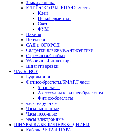
Знак-наклейка
КЛЕЙ/СКОТЧ/ПЕНА/Герметик
Клей
Пена/Герметики
Скотч
ФУМ
Пакеты
Перчатки
САД и ОГОРОД
Салфетки влажные,Антисептики
Стремянки/Стойки
Уборочный инвентарь
Шпагат,веревки
ЧАСЫ ВСЕ
Будильники
Фитнес-браслеты/SMART часы
Smart часы
Аксессуары к фитнес-браслетам
Фитнес-браслеты
часы наручные
Часы настенные
Часы песочные
Часы электронные
ШНУРЫ КАБЕЛИ/ПЕРЕХОДНИКИ
Кабель ВИТАЯ ПАРА