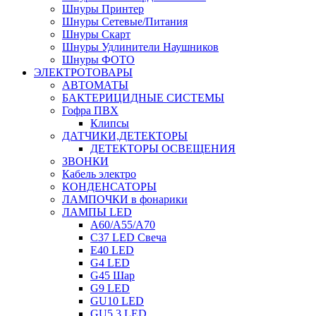
Шнуры Принтер
Шнуры Сетевые/Питания
Шнуры Скарт
Шнуры Удлинители Наушников
Шнуры ФОТО
ЭЛЕКТРОТОВАРЫ
АВТОМАТЫ
БАКТЕРИЦИДНЫЕ СИСТЕМЫ
Гофра ПВХ
Клипсы
ДАТЧИКИ,ДЕТЕКТОРЫ
ДЕТЕКТОРЫ ОСВЕЩЕНИЯ
ЗВОНКИ
Кабель электро
КОНДЕНСАТОРЫ
ЛАМПОЧКИ в фонарики
ЛАМПЫ LED
A60/A55/A70
C37 LED Свеча
E40 LED
G4 LED
G45 Шар
G9 LED
GU10 LED
GU5.3 LED