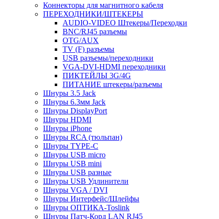
Коннекторы для магнитного кабеля
ПЕРЕХОДНИКИ/ШТЕКЕРЫ
AUDIO-VIDEO Штекеры/Переходки
BNC/RJ45 разъемы
OTG/AUX
TV (F) разъемы
USB разъемы/переходники
VGA-DVI-HDMI переходники
ПИКТЕЙЛЫ 3G/4G
ПИТАНИЕ штекеры/разъемы
Шнуры 3.5 Jack
Шнуры 6.3мм Jack
Шнуры DisplayPort
Шнуры HDMI
Шнуры iPhone
Шнуры RCA (тюльпан)
Шнуры TYPE-C
Шнуры USB micro
Шнуры USB mini
Шнуры USB разные
Шнуры USB Удлинители
Шнуры VGA / DVI
Шнуры Интерфейс/Шлейфы
Шнуры ОПТИКА-Toslink
Шнуры Патч-Корд LAN RJ45