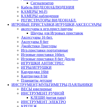
Сигнализатор
Кабель ВИДЕОНАБЛЮДЕНИЯ
КАМЕРЫ Wi-Fi
КАМЕРЫ наблюдения
РЕГИСТРАТОРЫ ВИДЕОНАБЛ.
ИГРОВЫЕ ПРИСТАВКИ,ИГРУШКИ,АКСЕССУАРЫ
аксесcуары к игр.прист./шнуры
Шнуры для Игровых приставок
Аксессуары 16 бит.
Аксесуары 8 бит
Джойстики,Триггеры
Игр.приставки портативные
Игровые приставки 16бит.
Игровые приставки 8 бит Денди
ИГРУШКИ АНТИСТРЕС
ИГРЫ/ИГРУШКИ
Кардриджи 16bit
Картриджи 8 bit
Планшеты детские
ИНСТРУМЕНТ,МУЛЬТИМЕТРЫ,ПАЯЛЬНИКИ
ВЕСЫ ювелирные
ИНСТРУМЕНТ РУЧНОЙ
КЛЕЩИ (витая пара)
ИНСТРУМЕНТ ЭЛЕКТРО
КРЕПЕЖ