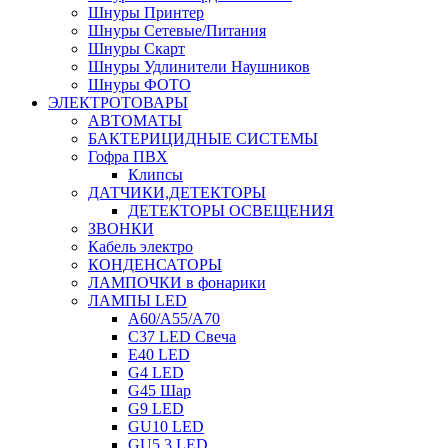
Шнуры Принтер
Шнуры Сетевые/Питания
Шнуры Скарт
Шнуры Удлинители Наушников
Шнуры ФОТО
ЭЛЕКТРОТОВАРЫ
АВТОМАТЫ
БАКТЕРИЦИДНЫЕ СИСТЕМЫ
Гофра ПВХ
Клипсы
ДАТЧИКИ,ДЕТЕКТОРЫ
ДЕТЕКТОРЫ ОСВЕЩЕНИЯ
ЗВОНКИ
Кабель электро
КОНДЕНСАТОРЫ
ЛАМПОЧКИ в фонарики
ЛАМПЫ LED
A60/A55/A70
C37 LED Свеча
E40 LED
G4 LED
G45 Шар
G9 LED
GU10 LED
GU5.3 LED