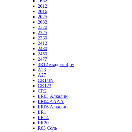
1632
2012
2016
2025
2032
2320
2325
2330
2412
2430
2450
2477
3R12 квадрат 4,5v
A23
A27
CR1/3N
CR123
CR2
LR03 Алкалин
LR04 AAAA
LR06 Алкалин
LR1
LR14
LR20
R03 Соль