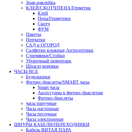
Знак-наклейка
КЛЕЙ/СКОТЧ/ПЕНА/Герметик
Клей
Пена/Герметики
Скотч
ФУМ
Пакеты
Перчатки
САД и ОГОРОД
Салфетки влажные,Антисептики
Стремянки/Стойки
Уборочный инвентарь
Шпагат,веревки
ЧАСЫ ВСЕ
Будильники
Фитнес-браслеты/SMART часы
Smart часы
Аксессуары к фитнес-браслетам
Фитнес-браслеты
часы наручные
Часы настенные
Часы песочные
Часы электронные
ШНУРЫ КАБЕЛИ/ПЕРЕХОДНИКИ
Кабель ВИТАЯ ПАРА