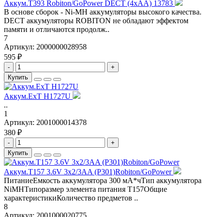
Аккум.T393 Robiton/GoPower DECT (4хAA) 13783
В основе сборок - Ni-MH аккумуляторы высокого качества.
DECT аккумуляторы ROBITON не обладают эффектом
памяти и отличаются продолж..
7
Артикул:
2000000028958
595 ₽
-
+
Купить
Аккум.ExT H1727U
..
1
Артикул:
2001000014378
380 ₽
-
+
Купить
Аккум.T157 3.6V 3x2/3AA (P301)Robiton/GoPower
ПитаниеЕмкость аккумулятора 300 мА*чТип аккумулятора
NiMHТипоразмер элемента питания T157Общие
характеристикиКоличество предметов ..
8
Артикул:
2001000020775