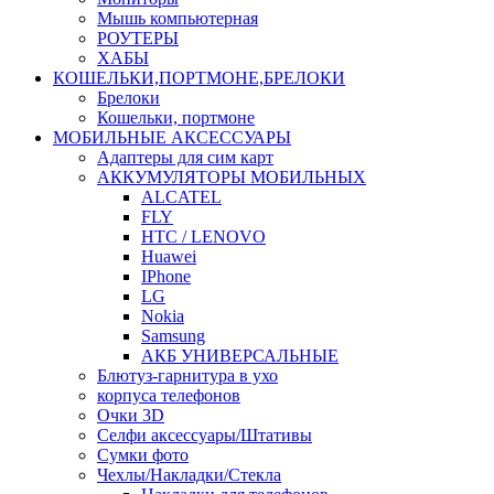
Мышь компьютерная
РОУТЕРЫ
ХАБЫ
КОШЕЛЬКИ,ПОРТМОНЕ,БРЕЛОКИ
Брелоки
Кошельки, портмоне
МОБИЛЬНЫЕ АКСЕССУАРЫ
Адаптеры для сим карт
АККУМУЛЯТОРЫ МОБИЛЬНЫХ
ALCATEL
FLY
HTC / LENOVO
Huawei
IPhone
LG
Nokia
Samsung
АКБ УНИВЕРСАЛЬНЫЕ
Блютуз-гарнитура в ухо
корпуса телефонов
Очки 3D
Селфи аксессуары/Штативы
Сумки фото
Чехлы/Накладки/Стекла