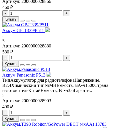
Артикул:
2000000028866
460 ₽
-
+
Купить
Аккум.GP-T339/P511
..
5
Артикул:
2000000028880
580 ₽
-
+
Купить
Аккум.Panasonic P513
ТипАккумулятор для радиотелефонаНапряжение,
В2.4Химический типNiMHЕмкость, мА•ч1500Страна-
изготовительКитайЕмкость, Вт•ч3.6Гаранти..
2
Артикул:
2000000028903
490 ₽
-
+
Купить