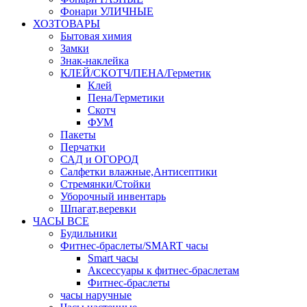
Фонари УЛИЧНЫЕ
ХОЗТОВАРЫ
Бытовая химия
Замки
Знак-наклейка
КЛЕЙ/СКОТЧ/ПЕНА/Герметик
Клей
Пена/Герметики
Скотч
ФУМ
Пакеты
Перчатки
САД и ОГОРОД
Салфетки влажные,Антисептики
Стремянки/Стойки
Уборочный инвентарь
Шпагат,веревки
ЧАСЫ ВСЕ
Будильники
Фитнес-браслеты/SMART часы
Smart часы
Аксессуары к фитнес-браслетам
Фитнес-браслеты
часы наручные