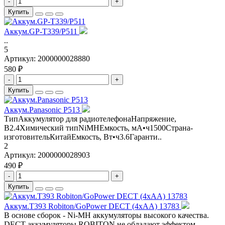
-
+
Купить
Аккум.GP-T339/P511
..
5
Артикул:
2000000028880
580 ₽
-
+
Купить
Аккум.Panasonic P513
ТипАккумулятор для радиотелефонаНапряжение,
В2.4Химический типNiMHЕмкость, мА•ч1500Страна-
изготовительКитайЕмкость, Вт•ч3.6Гаранти..
2
Артикул:
2000000028903
490 ₽
-
+
Купить
Аккум.T393 Robiton/GoPower DECT (4хAA) 13783
В основе сборок - Ni-MH аккумуляторы высокого качества.
DECT аккумуляторы ROBITON не обладают эффектом