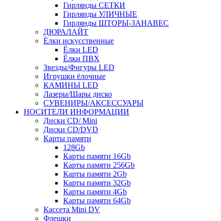
Гирлянды СЕТКИ
Гирлянды УЛИЧНЫЕ
Гирлянды ШТОРЫ-ЗАНАВЕС
ДЮРАЛАЙТ
Ёлки искусственные
Ёлки LED
Ёлки ПВХ
Звезды/Фигуры LED
Игрушки ёлочные
КАМИНЫ LED
Лазеры/Шары диско
СУВЕНИРЫ/АКСЕССУАРЫ
НОСИТЕЛИ ИНФОРМАЦИИ
Диски CD/ Mini
Диски CD/DVD
Карты памяти
128Gb
Карты памяти 16Gb
Карты памяти 256Gb
Карты памяти 2Gb
Карты памяти 32Gb
Карты памяти 4Gb
Карты памяти 64Gb
Кассета Mini DV
Флешки