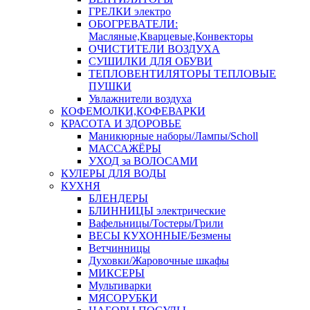
ГРЕЛКИ электро
ОБОГРЕВАТЕЛИ:
Масляные,Кварцевые,Конвекторы
ОЧИСТИТЕЛИ ВОЗДУХА
СУШИЛКИ ДЛЯ ОБУВИ
ТЕПЛОВЕНТИЛЯТОРЫ ТЕПЛОВЫЕ
ПУШКИ
Увлажнители воздуха
КОФЕМОЛКИ,КОФЕВАРКИ
КРАСОТА И ЗДОРОВЬЕ
Маникюрные наборы/Лампы/Scholl
МАССАЖЁРЫ
УХОД за ВОЛОСАМИ
КУЛЕРЫ ДЛЯ ВОДЫ
КУХНЯ
БЛЕНДЕРЫ
БЛИННИЦЫ электрические
Вафельницы/Тостеры/Грили
ВЕСЫ КУХОННЫЕ/Безмены
Ветчинницы
Духовки/Жаровочные шкафы
МИКСЕРЫ
Мультиварки
МЯСОРУБКИ