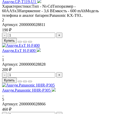
Аккум.GP-T119-U1
Характеристики:Тип - Ni-CdТипоразмер -
60AASx3Напряжение - 3,6 ВЕмкость - 600 mAhМодель
телефона и аналог батареи:Panasonic KX-T93..
2
Артикул:
2000000028811
190 ₽
-
+
Купить
Аккум.ExT H-F400
..
1
Артикул:
2000000028828
200 ₽
-
+
Купить
Аккум.Panasonic HHR-P305
..
5
Артикул:
2000000028866
460 ₽