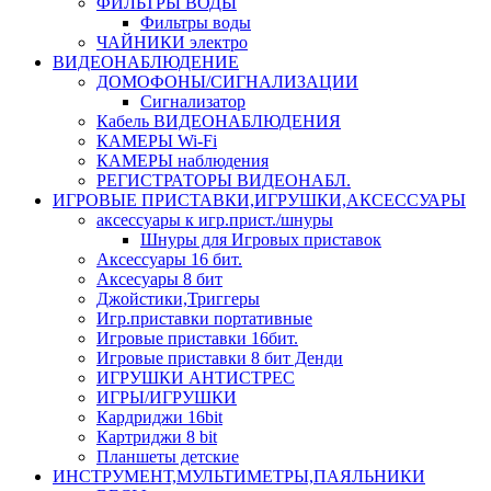
ФИЛЬТРЫ ВОДЫ
Фильтры воды
ЧАЙНИКИ электро
ВИДЕОНАБЛЮДЕНИЕ
ДОМОФОНЫ/СИГНАЛИЗАЦИИ
Сигнализатор
Кабель ВИДЕОНАБЛЮДЕНИЯ
КАМЕРЫ Wi-Fi
КАМЕРЫ наблюдения
РЕГИСТРАТОРЫ ВИДЕОНАБЛ.
ИГРОВЫЕ ПРИСТАВКИ,ИГРУШКИ,АКСЕССУАРЫ
аксесcуары к игр.прист./шнуры
Шнуры для Игровых приставок
Аксессуары 16 бит.
Аксесуары 8 бит
Джойстики,Триггеры
Игр.приставки портативные
Игровые приставки 16бит.
Игровые приставки 8 бит Денди
ИГРУШКИ АНТИСТРЕС
ИГРЫ/ИГРУШКИ
Кардриджи 16bit
Картриджи 8 bit
Планшеты детские
ИНСТРУМЕНТ,МУЛЬТИМЕТРЫ,ПАЯЛЬНИКИ