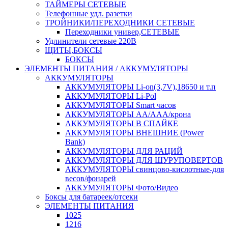
ТАЙМЕРЫ СЕТЕВЫЕ
Телефонные удл. разетки
ТРОЙНИКИ/ПЕРЕХОДНИКИ СЕТЕВЫЕ
Переходники универ,СЕТЕВЫЕ
Удлинители сетевые 220В
ЩИТЫ,БОКСЫ
БОКСЫ
ЭЛЕМЕНТЫ ПИТАНИЯ / АККУМУЛЯТОРЫ
АККУМУЛЯТОРЫ
АККУМУЛЯТОРЫ Li-on(3,7V),18650 и т.п
АККУМУЛЯТОРЫ Li-Pol
АККУМУЛЯТОРЫ Smart часов
АККУМУЛЯТОРЫ АА/ААА/крона
АККУМУЛЯТОРЫ В СПАЙКЕ
АККУМУЛЯТОРЫ ВНЕШНИЕ (Power
Bank)
АККУМУЛЯТОРЫ ДЛЯ РАЦИЙ
АККУМУЛЯТОРЫ ДЛЯ ШУРУПОВЕРТОВ
АККУМУЛЯТОРЫ свинцово-кислотные-для
весов/фонарей
АККУМУЛЯТОРЫ Фото/Видео
Боксы для батареек/отсеки
ЭЛЕМЕНТЫ ПИТАНИЯ
1025
1216