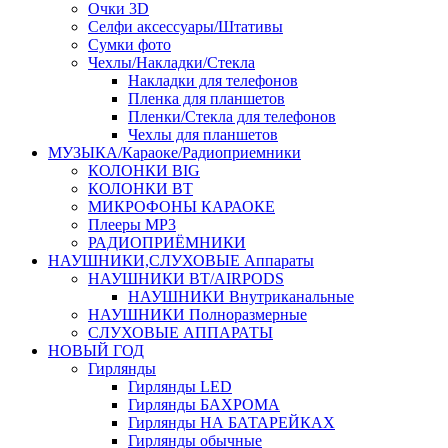
Очки 3D
Селфи аксессуары/Штативы
Сумки фото
Чехлы/Накладки/Стекла
Накладки для телефонов
Пленка для планшетов
Пленки/Стекла для телефонов
Чехлы для планшетов
МУЗЫКА/Караоке/Радиоприемники
КОЛОНКИ BIG
КОЛОНКИ BT
МИКРОФОНЫ КАРАОКЕ
Плееры MP3
РАДИОПРИЁМНИКИ
НАУШНИКИ,СЛУХОВЫЕ Аппараты
НАУШНИКИ BT/AIRPODS
НАУШНИКИ Внутриканальные
НАУШНИКИ Полноразмерные
СЛУХОВЫЕ АППАРАТЫ
НОВЫЙ ГОД
Гирлянды
Гирлянды LED
Гирлянды БАХРОМА
Гирлянды НА БАТАРЕЙКАХ
Гирлянды обычные