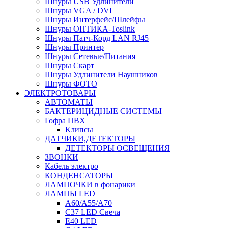
Шнуры USB Удлинители
Шнуры VGA / DVI
Шнуры Интерфейс/Шлейфы
Шнуры ОПТИКА-Toslink
Шнуры Патч-Корд LAN RJ45
Шнуры Принтер
Шнуры Сетевые/Питания
Шнуры Скарт
Шнуры Удлинители Наушников
Шнуры ФОТО
ЭЛЕКТРОТОВАРЫ
АВТОМАТЫ
БАКТЕРИЦИДНЫЕ СИСТЕМЫ
Гофра ПВХ
Клипсы
ДАТЧИКИ,ДЕТЕКТОРЫ
ДЕТЕКТОРЫ ОСВЕЩЕНИЯ
ЗВОНКИ
Кабель электро
КОНДЕНСАТОРЫ
ЛАМПОЧКИ в фонарики
ЛАМПЫ LED
A60/A55/A70
C37 LED Свеча
E40 LED