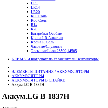
LR1
LR14
LR20
R03 Соль
R06 Соль
R14
R20
Батарейки Особые
Крона LR Алкалин
Крона R Соль
Часовые/Слуховые
Элем.пит.Li-on 26500,14505
КЛИМАТ/Обогреватели/Увлажнители/Вентиляторы
ЭЛЕМЕНТЫ ПИТАНИЯ / АККУМУЛЯТОРЫ
АККУМУЛЯТОРЫ
АККУМУЛЯТОРЫ В СПАЙКЕ
Аккум.LG B-1837H
Аккум.LG B-1837H