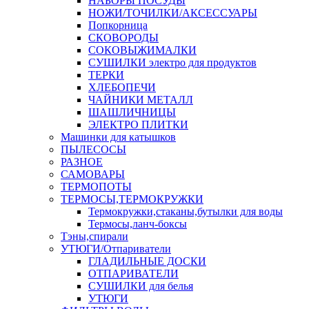
НАБОРЫ ПОСУДЫ
НОЖИ/ТОЧИЛКИ/АКСЕССУАРЫ
Попкорница
СКОВОРОДЫ
СОКОВЫЖИМАЛКИ
СУШИЛКИ электро для продуктов
ТЕРКИ
ХЛЕБОПЕЧИ
ЧАЙНИКИ МЕТАЛЛ
ШАШЛИЧНИЦЫ
ЭЛЕКТРО ПЛИТКИ
Машинки для катышков
ПЫЛЕСОСЫ
РАЗНОЕ
САМОВАРЫ
ТЕРМОПОТЫ
ТЕРМОСЫ,ТЕРМОКРУЖКИ
Термокружки,стаканы,бутылки для воды
Термосы,ланч-боксы
Тэны,спирали
УТЮГИ/Отпариватели
ГЛАДИЛЬНЫЕ ДОСКИ
ОТПАРИВАТЕЛИ
СУШИЛКИ для белья
УТЮГИ