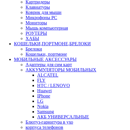
Картридеры
Клавиатуры
Коврик для мыши
Микрофоны PC
Мониторы
Мышь компьютерная
РОУТЕРЫ
ХАБЫ
КОШЕЛЬКИ,ПОРТМОНЕ,БРЕЛОКИ
Брелоки
Кошельки, портмоне
МОБИЛЬНЫЕ АКСЕССУАРЫ
Адаптеры для сим карт
АККУМУЛЯТОРЫ МОБИЛЬНЫХ
ALCATEL
FLY
HTC / LENOVO
Huawei
IPhone
LG
Nokia
Samsung
АКБ УНИВЕРСАЛЬНЫЕ
Блютуз-гарнитура в ухо
корпуса телефонов