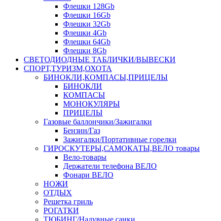
Флешки 128Gb
Флешки 16Gb
Флешки 32Gb
Флешки 4Gb
Флешки 64Gb
Флешки 8Gb
СВЕТОДИОДНЫЕ ТАБЛИЧКИ/ВЫВЕСКИ
СПОРТ,ТУРИЗМ,ОХОТА
БИНОКЛИ,КОМПАСЫ,ПРИЦЕЛЫ
БИНОКЛИ
КОМПАСЫ
МОНОКУЛЯРЫ
ПРИЦЕЛЫ
Газовые баллончики/Зажигалки
Бензин/Газ
Зажигалки/Портативные горелки
ГИРОСКУТЕРЫ,САМОКАТЫ,ВЕЛО товары
Вело-товары
Держатели телефона ВЕЛО
Фонари ВЕЛО
НОЖИ
ОТДЫХ
Решетка гриль
РОГАТКИ
ТЮБИНГ/Надувные санки