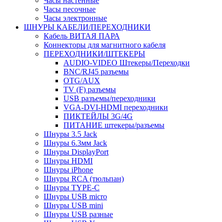
Часы настенные
Часы песочные
Часы электронные
ШНУРЫ КАБЕЛИ/ПЕРЕХОДНИКИ
Кабель ВИТАЯ ПАРА
Коннекторы для магнитного кабеля
ПЕРЕХОДНИКИ/ШТЕКЕРЫ
AUDIO-VIDEO Штекеры/Переходки
BNC/RJ45 разъемы
OTG/AUX
TV (F) разъемы
USB разъемы/переходники
VGA-DVI-HDMI переходники
ПИКТЕЙЛЫ 3G/4G
ПИТАНИЕ штекеры/разъемы
Шнуры 3.5 Jack
Шнуры 6.3мм Jack
Шнуры DisplayPort
Шнуры HDMI
Шнуры iPhone
Шнуры RCA (тюльпан)
Шнуры TYPE-C
Шнуры USB micro
Шнуры USB mini
Шнуры USB разные