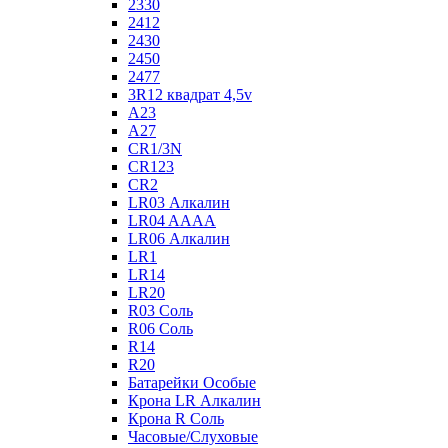
2330
2412
2430
2450
2477
3R12 квадрат 4,5v
A23
A27
CR1/3N
CR123
CR2
LR03 Алкалин
LR04 AAAA
LR06 Алкалин
LR1
LR14
LR20
R03 Соль
R06 Соль
R14
R20
Батарейки Особые
Крона LR Алкалин
Крона R Соль
Часовые/Слуховые