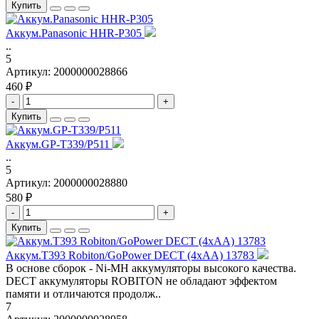
Купить
Аккум.Panasonic HHR-P305
..
5
Артикул:
2000000028866
460 ₽
-
+
Купить
Аккум.GP-T339/P511
..
5
Артикул:
2000000028880
580 ₽
-
+
Купить
Аккум.T393 Robiton/GoPower DECT (4хAA) 13783
В основе сборок - Ni-MH аккумуляторы высокого качества.
DECT аккумуляторы ROBITON не обладают эффектом
памяти и отличаются продолж..
7