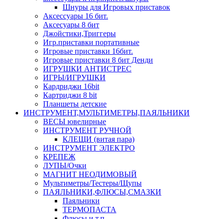
Шнуры для Игровых приставок
Аксессуары 16 бит.
Аксесуары 8 бит
Джойстики,Триггеры
Игр.приставки портативные
Игровые приставки 16бит.
Игровые приставки 8 бит Денди
ИГРУШКИ АНТИСТРЕС
ИГРЫ/ИГРУШКИ
Кардриджи 16bit
Картриджи 8 bit
Планшеты детские
ИНСТРУМЕНТ,МУЛЬТИМЕТРЫ,ПАЯЛЬНИКИ
ВЕСЫ ювелирные
ИНСТРУМЕНТ РУЧНОЙ
КЛЕЩИ (витая пара)
ИНСТРУМЕНТ ЭЛЕКТРО
КРЕПЕЖ
ЛУПЫ/Очки
МАГНИТ НЕОДИМОВЫЙ
Мультиметры/Тестеры/Щупы
ПАЯЛЬНИКИ,ФЛЮСЫ,СМАЗКИ
Паяльники
ТЕРМОПАСТА
Флюсы и т.п.