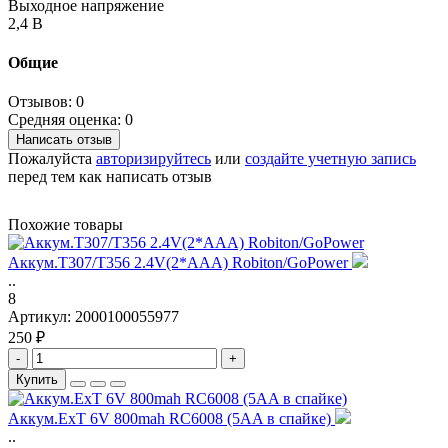
Выходное напряжение
2,4 В
Общие
Отзывов: 0
Средняя оценка: 0
Написать отзыв
Пожалуйста
авторизируйтесь
или
создайте учетную запись
перед тем как написать отзыв
Похожие товары
Аккум.T307/T356 2.4V(2*AAA) Robiton/GoPower
..
8
Артикул:
2000100055977
250 ₽
-
+
Купить
Аккум.ExT 6V 800mah RC6008 (5AA в спайке)
..