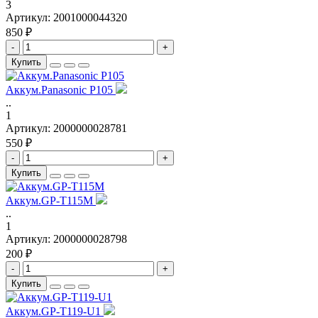
3
Артикул:
2001000044320
850 ₽
-
+
Купить
Аккум.Panasonic P105
..
1
Артикул:
2000000028781
550 ₽
-
+
Купить
Аккум.GP-T115M
..
1
Артикул:
2000000028798
200 ₽
-
+
Купить
Аккум.GP-T119-U1