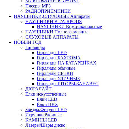
МИКРОФОНЫ КАРАОКЕ
Плееры MP3
РАДИОПРИЁМНИКИ
НАУШНИКИ,СЛУХОВЫЕ Аппараты
НАУШНИКИ BT/AIRPODS
НАУШНИКИ Внутриканальные
НАУШНИКИ Полноразмерные
СЛУХОВЫЕ АППАРАТЫ
НОВЫЙ ГОД
Гирлянды
Гирлянды LED
Гирлянды БАХРОМА
Гирлянды НА БАТАРЕЙКАХ
Гирлянды обычные
Гирлянды СЕТКИ
Гирлянды УЛИЧНЫЕ
Гирлянды ШТОРЫ-ЗАНАВЕС
ДЮРАЛАЙТ
Ёлки искусственные
Ёлки LED
Ёлки ПВХ
Звезды/Фигуры LED
Игрушки ёлочные
КАМИНЫ LED
Лазеры/Шары диско