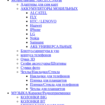
МОБИЛЬНЫЕ АКСЕССУАРЫ
Адаптеры для сим карт
АККУМУЛЯТОРЫ МОБИЛЬНЫХ
ALCATEL
FLY
HTC / LENOVO
Huawei
IPhone
LG
Nokia
Samsung
АКБ УНИВЕРСАЛЬНЫЕ
Блютуз-гарнитура в ухо
корпуса телефонов
Очки 3D
Селфи аксессуары/Штативы
Сумки фото
Чехлы/Накладки/Стекла
Накладки для телефонов
Пленка для планшетов
Пленки/Стекла для телефонов
Чехлы для планшетов
МУЗЫКА/Караоке/Радиоприемники
КОЛОНКИ BIG
КОЛОНКИ BT