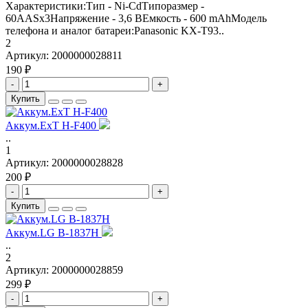
Характеристики:Тип - Ni-CdТипоразмер -
60AASx3Напряжение - 3,6 ВЕмкость - 600 mAhМодель
телефона и аналог батареи:Panasonic KX-T93..
2
Артикул:
2000000028811
190 ₽
-
+
Купить
Аккум.ExT H-F400
..
1
Артикул:
2000000028828
200 ₽
-
+
Купить
Аккум.LG B-1837H
..
2
Артикул:
2000000028859
299 ₽
-
+