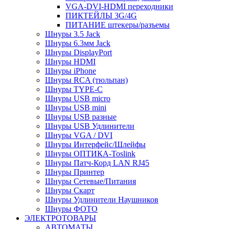
VGA-DVI-HDMI переходники
ПИКТЕЙЛЫ 3G/4G
ПИТАНИЕ штекеры/разъемы
Шнуры 3.5 Jack
Шнуры 6.3мм Jack
Шнуры DisplayPort
Шнуры HDMI
Шнуры iPhone
Шнуры RCA (тюльпан)
Шнуры TYPE-C
Шнуры USB micro
Шнуры USB mini
Шнуры USB разные
Шнуры USB Удлинители
Шнуры VGA / DVI
Шнуры Интерфейс/Шлейфы
Шнуры ОПТИКА-Toslink
Шнуры Патч-Корд LAN RJ45
Шнуры Принтер
Шнуры Сетевые/Питания
Шнуры Скарт
Шнуры Удлинители Наушников
Шнуры ФОТО
ЭЛЕКТРОТОВАРЫ
АВТОМАТЫ