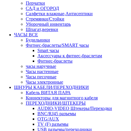
Перчатки
САД и ОГОРОД
Салфетки влажные,Антисептики
Стремянки/Стойки
Уборочный инвентарь
Шпагат,веревки
ЧАСЫ ВСЕ
Будильники
Фитнес-браслеты/SMART часы
Smart часы
Аксессуары к фитнес-браслетам
Фитнес-браслеты
часы наручные
Часы настенные
Часы песочные
Часы электронные
ШНУРЫ КАБЕЛИ/ПЕРЕХОДНИКИ
Кабель ВИТАЯ ПАРА
Коннекторы для магнитного кабеля
ПЕРЕХОДНИКИ/ШТЕКЕРЫ
AUDIO-VIDEO Штекеры/Переходки
BNC/RJ45 разъемы
OTG/AUX
TV (F) разъемы
USB разъемы/переходники