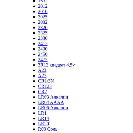
1632
2012
2016
2025
2032
2320
2325
2330
2412
2430
2450
2477
3R12 квадрат 4,5v
A23
A27
CR1/3N
CR123
CR2
LR03 Алкалин
LR04 AAAA
LR06 Алкалин
LR1
LR14
LR20
R03 Соль