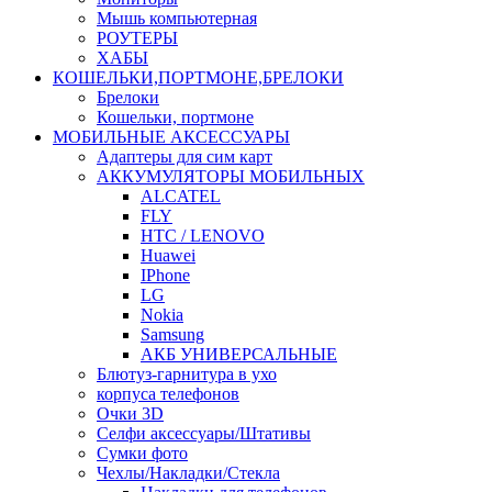
Мышь компьютерная
РОУТЕРЫ
ХАБЫ
КОШЕЛЬКИ,ПОРТМОНЕ,БРЕЛОКИ
Брелоки
Кошельки, портмоне
МОБИЛЬНЫЕ АКСЕССУАРЫ
Адаптеры для сим карт
АККУМУЛЯТОРЫ МОБИЛЬНЫХ
ALCATEL
FLY
HTC / LENOVO
Huawei
IPhone
LG
Nokia
Samsung
АКБ УНИВЕРСАЛЬНЫЕ
Блютуз-гарнитура в ухо
корпуса телефонов
Очки 3D
Селфи аксессуары/Штативы
Сумки фото
Чехлы/Накладки/Стекла