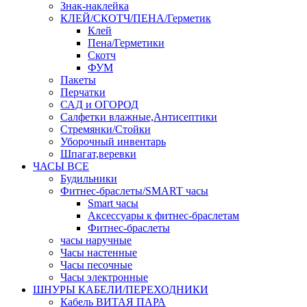
Знак-наклейка
КЛЕЙ/СКОТЧ/ПЕНА/Герметик
Клей
Пена/Герметики
Скотч
ФУМ
Пакеты
Перчатки
САД и ОГОРОД
Салфетки влажные,Антисептики
Стремянки/Стойки
Уборочный инвентарь
Шпагат,веревки
ЧАСЫ ВСЕ
Будильники
Фитнес-браслеты/SMART часы
Smart часы
Аксессуары к фитнес-браслетам
Фитнес-браслеты
часы наручные
Часы настенные
Часы песочные
Часы электронные
ШНУРЫ КАБЕЛИ/ПЕРЕХОДНИКИ
Кабель ВИТАЯ ПАРА