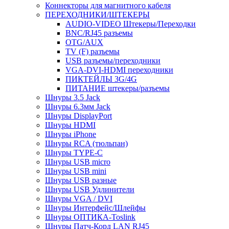
Коннекторы для магнитного кабеля
ПЕРЕХОДНИКИ/ШТЕКЕРЫ
AUDIO-VIDEO Штекеры/Переходки
BNC/RJ45 разъемы
OTG/AUX
TV (F) разъемы
USB разъемы/переходники
VGA-DVI-HDMI переходники
ПИКТЕЙЛЫ 3G/4G
ПИТАНИЕ штекеры/разъемы
Шнуры 3.5 Jack
Шнуры 6.3мм Jack
Шнуры DisplayPort
Шнуры HDMI
Шнуры iPhone
Шнуры RCA (тюльпан)
Шнуры TYPE-C
Шнуры USB micro
Шнуры USB mini
Шнуры USB разные
Шнуры USB Удлинители
Шнуры VGA / DVI
Шнуры Интерфейс/Шлейфы
Шнуры ОПТИКА-Toslink
Шнуры Патч-Корд LAN RJ45