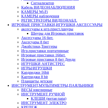
Сигнализатор
Кабель ВИДЕОНАБЛЮДЕНИЯ
КАМЕРЫ Wi-Fi
КАМЕРЫ наблюдения
РЕГИСТРАТОРЫ ВИДЕОНАБЛ.
ИГРОВЫЕ ПРИСТАВКИ,ИГРУШКИ,АКСЕССУАРЫ
аксесcуары к игр.прист./шнуры
Шнуры для Игровых приставок
Аксессуары 16 бит.
Аксесуары 8 бит
Джойстики,Триггеры
Игр.приставки портативные
Игровые приставки 16бит.
Игровые приставки 8 бит Денди
ИГРУШКИ АНТИСТРЕС
ИГРЫ/ИГРУШКИ
Кардриджи 16bit
Картриджи 8 bit
Планшеты детские
ИНСТРУМЕНТ,МУЛЬТИМЕТРЫ,ПАЯЛЬНИКИ
ВЕСЫ ювелирные
ИНСТРУМЕНТ РУЧНОЙ
КЛЕЩИ (витая пара)
ИНСТРУМЕНТ ЭЛЕКТРО
КРЕПЕЖ