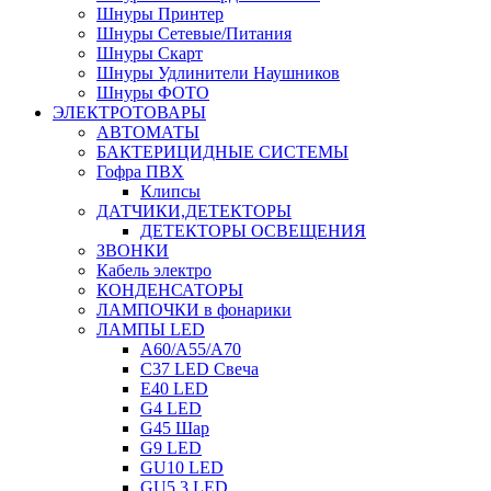
Шнуры Принтер
Шнуры Сетевые/Питания
Шнуры Скарт
Шнуры Удлинители Наушников
Шнуры ФОТО
ЭЛЕКТРОТОВАРЫ
АВТОМАТЫ
БАКТЕРИЦИДНЫЕ СИСТЕМЫ
Гофра ПВХ
Клипсы
ДАТЧИКИ,ДЕТЕКТОРЫ
ДЕТЕКТОРЫ ОСВЕЩЕНИЯ
ЗВОНКИ
Кабель электро
КОНДЕНСАТОРЫ
ЛАМПОЧКИ в фонарики
ЛАМПЫ LED
A60/A55/A70
C37 LED Свеча
E40 LED
G4 LED
G45 Шар
G9 LED
GU10 LED
GU5.3 LED