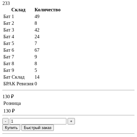
233
Склад
Количество
Бат 1
49
Бат 2
8
Бат 3
42
Бат 4
24
Бат 5
7
Бат 6
67
Бат 7
9
Бат 8
8
Бат 9
5
Бат Склад
14
БРАК Ревизия
0
130 ₽
Розница
130 ₽
-
+
Купить
Быстрый заказ