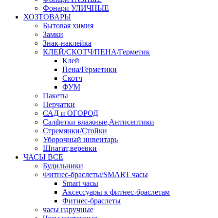
Фонари УЛИЧНЫЕ
ХОЗТОВАРЫ
Бытовая химия
Замки
Знак-наклейка
КЛЕЙ/СКОТЧ/ПЕНА/Герметик
Клей
Пена/Герметики
Скотч
ФУМ
Пакеты
Перчатки
САД и ОГОРОД
Салфетки влажные,Антисептики
Стремянки/Стойки
Уборочный инвентарь
Шпагат,веревки
ЧАСЫ ВСЕ
Будильники
Фитнес-браслеты/SMART часы
Smart часы
Аксессуары к фитнес-браслетам
Фитнес-браслеты
часы наручные