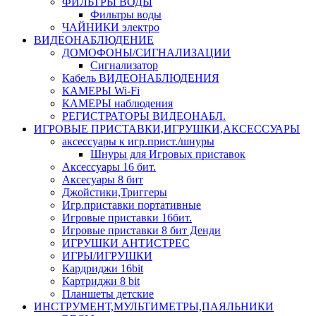
ФИЛЬТРЫ ВОДЫ
Фильтры воды
ЧАЙНИКИ электро
ВИДЕОНАБЛЮДЕНИЕ
ДОМОФОНЫ/СИГНАЛИЗАЦИИ
Сигнализатор
Кабель ВИДЕОНАБЛЮДЕНИЯ
КАМЕРЫ Wi-Fi
КАМЕРЫ наблюдения
РЕГИСТРАТОРЫ ВИДЕОНАБЛ.
ИГРОВЫЕ ПРИСТАВКИ,ИГРУШКИ,АКСЕССУАРЫ
аксесcуары к игр.прист./шнуры
Шнуры для Игровых приставок
Аксессуары 16 бит.
Аксесуары 8 бит
Джойстики,Триггеры
Игр.приставки портативные
Игровые приставки 16бит.
Игровые приставки 8 бит Денди
ИГРУШКИ АНТИСТРЕС
ИГРЫ/ИГРУШКИ
Кардриджи 16bit
Картриджи 8 bit
Планшеты детские
ИНСТРУМЕНТ,МУЛЬТИМЕТРЫ,ПАЯЛЬНИКИ