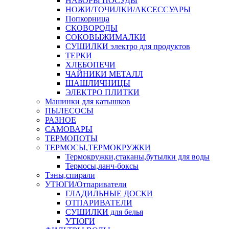
НАБОРЫ ПОСУДЫ
НОЖИ/ТОЧИЛКИ/АКСЕССУАРЫ
Попкорница
СКОВОРОДЫ
СОКОВЫЖИМАЛКИ
СУШИЛКИ электро для продуктов
ТЕРКИ
ХЛЕБОПЕЧИ
ЧАЙНИКИ МЕТАЛЛ
ШАШЛИЧНИЦЫ
ЭЛЕКТРО ПЛИТКИ
Машинки для катышков
ПЫЛЕСОСЫ
РАЗНОЕ
САМОВАРЫ
ТЕРМОПОТЫ
ТЕРМОСЫ,ТЕРМОКРУЖКИ
Термокружки,стаканы,бутылки для воды
Термосы,ланч-боксы
Тэны,спирали
УТЮГИ/Отпариватели
ГЛАДИЛЬНЫЕ ДОСКИ
ОТПАРИВАТЕЛИ
СУШИЛКИ для белья
УТЮГИ