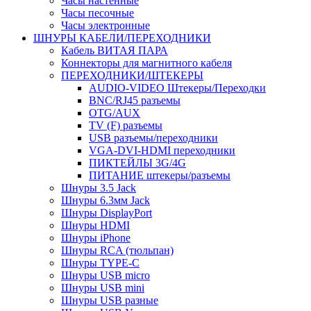
Часы настенные
Часы песочные
Часы электронные
ШНУРЫ КАБЕЛИ/ПЕРЕХОДНИКИ
Кабель ВИТАЯ ПАРА
Коннекторы для магнитного кабеля
ПЕРЕХОДНИКИ/ШТЕКЕРЫ
AUDIO-VIDEO Штекеры/Переходки
BNC/RJ45 разъемы
OTG/AUX
TV (F) разъемы
USB разъемы/переходники
VGA-DVI-HDMI переходники
ПИКТЕЙЛЫ 3G/4G
ПИТАНИЕ штекеры/разъемы
Шнуры 3.5 Jack
Шнуры 6.3мм Jack
Шнуры DisplayPort
Шнуры HDMI
Шнуры iPhone
Шнуры RCA (тюльпан)
Шнуры TYPE-C
Шнуры USB micro
Шнуры USB mini
Шнуры USB разные