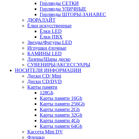
Гирлянды СЕТКИ
Гирлянды УЛИЧНЫЕ
Гирлянды ШТОРЫ-ЗАНАВЕС
ДЮРАЛАЙТ
Ёлки искусственные
Ёлки LED
Ёлки ПВХ
Звезды/Фигуры LED
Игрушки ёлочные
КАМИНЫ LED
Лазеры/Шары диско
СУВЕНИРЫ/АКСЕССУАРЫ
НОСИТЕЛИ ИНФОРМАЦИИ
Диски CD/ Mini
Диски CD/DVD
Карты памяти
128Gb
Карты памяти 16Gb
Карты памяти 256Gb
Карты памяти 2Gb
Карты памяти 32Gb
Карты памяти 4Gb
Карты памяти 64Gb
Кассета Mini DV
Флешки