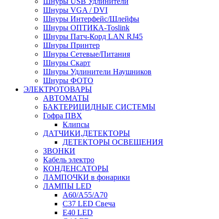
Шнуры USB Удлинители
Шнуры VGA / DVI
Шнуры Интерфейс/Шлейфы
Шнуры ОПТИКА-Toslink
Шнуры Патч-Корд LAN RJ45
Шнуры Принтер
Шнуры Сетевые/Питания
Шнуры Скарт
Шнуры Удлинители Наушников
Шнуры ФОТО
ЭЛЕКТРОТОВАРЫ
АВТОМАТЫ
БАКТЕРИЦИДНЫЕ СИСТЕМЫ
Гофра ПВХ
Клипсы
ДАТЧИКИ,ДЕТЕКТОРЫ
ДЕТЕКТОРЫ ОСВЕЩЕНИЯ
ЗВОНКИ
Кабель электро
КОНДЕНСАТОРЫ
ЛАМПОЧКИ в фонарики
ЛАМПЫ LED
A60/A55/A70
C37 LED Свеча
E40 LED