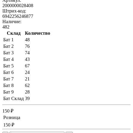
Артикул:
2000000028408
Штрих-код:
6942256246877
Наличие:
482
Склад
Количество
Бат 1
48
Бат 2
76
Бат 3
74
Бат 4
43
Бат 5
67
Бат 6
24
Бат 7
21
Бат 8
62
Бат 9
28
Бат Склад
39
150 ₽
Розница
150 ₽