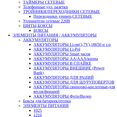
ТАЙМЕРЫ СЕТЕВЫЕ
Телефонные удл. разетки
ТРОЙНИКИ/ПЕРЕХОДНИКИ СЕТЕВЫЕ
Переходники универ,СЕТЕВЫЕ
Удлинители сетевые 220В
ЩИТЫ,БОКСЫ
БОКСЫ
ЭЛЕМЕНТЫ ПИТАНИЯ / АККУМУЛЯТОРЫ
АККУМУЛЯТОРЫ
АККУМУЛЯТОРЫ Li-on(3,7V),18650 и т.п
АККУМУЛЯТОРЫ Li-Pol
АККУМУЛЯТОРЫ Smart часов
АККУМУЛЯТОРЫ АА/ААА/крона
АККУМУЛЯТОРЫ В СПАЙКЕ
АККУМУЛЯТОРЫ ВНЕШНИЕ (Power
Bank)
АККУМУЛЯТОРЫ ДЛЯ РАЦИЙ
АККУМУЛЯТОРЫ ДЛЯ ШУРУПОВЕРТОВ
АККУМУЛЯТОРЫ свинцово-кислотные-для
весов/фонарей
АККУМУЛЯТОРЫ Фото/Видео
Боксы для батареек/отсеки
ЭЛЕМЕНТЫ ПИТАНИЯ
1025
1216