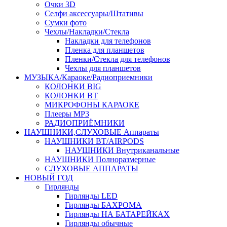
Очки 3D
Селфи аксессуары/Штативы
Сумки фото
Чехлы/Накладки/Стекла
Накладки для телефонов
Пленка для планшетов
Пленки/Стекла для телефонов
Чехлы для планшетов
МУЗЫКА/Караоке/Радиоприемники
КОЛОНКИ BIG
КОЛОНКИ BT
МИКРОФОНЫ КАРАОКЕ
Плееры MP3
РАДИОПРИЁМНИКИ
НАУШНИКИ,СЛУХОВЫЕ Аппараты
НАУШНИКИ BT/AIRPODS
НАУШНИКИ Внутриканальные
НАУШНИКИ Полноразмерные
СЛУХОВЫЕ АППАРАТЫ
НОВЫЙ ГОД
Гирлянды
Гирлянды LED
Гирлянды БАХРОМА
Гирлянды НА БАТАРЕЙКАХ
Гирлянды обычные