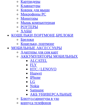
Картридеры
Клавиатуры
Коврик для мыши
Микрофоны PC
Мониторы
Мышь компьютерная
РОУТЕРЫ
ХАБЫ
КОШЕЛЬКИ,ПОРТМОНЕ,БРЕЛОКИ
Брелоки
Кошельки, портмоне
МОБИЛЬНЫЕ АКСЕССУАРЫ
Адаптеры для сим карт
АККУМУЛЯТОРЫ МОБИЛЬНЫХ
ALCATEL
FLY
HTC / LENOVO
Huawei
IPhone
LG
Nokia
Samsung
АКБ УНИВЕРСАЛЬНЫЕ
Блютуз-гарнитура в ухо
корпуса телефонов