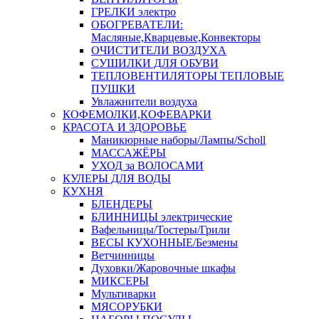
ГРЕЛКИ электро
ОБОГРЕВАТЕЛИ:
Масляные,Кварцевые,Конвекторы
ОЧИСТИТЕЛИ ВОЗДУХА
СУШИЛКИ ДЛЯ ОБУВИ
ТЕПЛОВЕНТИЛЯТОРЫ ТЕПЛОВЫЕ
ПУШКИ
Увлажнители воздуха
КОФЕМОЛКИ,КОФЕВАРКИ
КРАСОТА И ЗДОРОВЬЕ
Маникюрные наборы/Лампы/Scholl
МАССАЖЁРЫ
УХОД за ВОЛОСАМИ
КУЛЕРЫ ДЛЯ ВОДЫ
КУХНЯ
БЛЕНДЕРЫ
БЛИННИЦЫ электрические
Вафельницы/Тостеры/Грили
ВЕСЫ КУХОННЫЕ/Безмены
Ветчинницы
Духовки/Жаровочные шкафы
МИКСЕРЫ
Мультиварки
МЯСОРУБКИ