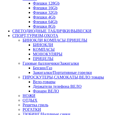
Флешки 128Gb
Флешки 16Gb
Флешки 32Gb
Флешки 4Gb
Флешки 64Gb
Флешки 8Gb
СВЕТОДИОДНЫЕ ТАБЛИЧКИ/ВЫВЕСКИ
СПОРТ,ТУРИЗМ,ОХОТА
БИНОКЛИ,КОМПАСЫ,ПРИЦЕЛЫ
БИНОКЛИ
КОМПАСЫ
МОНОКУЛЯРЫ
ПРИЦЕЛЫ
Газовые баллончики/Зажигалки
Бензин/Газ
Зажигалки/Портативные горелки
ГИРОСКУТЕРЫ,САМОКАТЫ,ВЕЛО товары
Вело-товары
Держатели телефона ВЕЛО
Фонари ВЕЛО
НОЖИ
ОТДЫХ
Решетка гриль
РОГАТКИ
ТЮБИНГ/Надувные санки