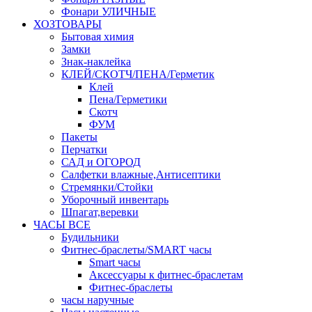
Фонари УЛИЧНЫЕ
ХОЗТОВАРЫ
Бытовая химия
Замки
Знак-наклейка
КЛЕЙ/СКОТЧ/ПЕНА/Герметик
Клей
Пена/Герметики
Скотч
ФУМ
Пакеты
Перчатки
САД и ОГОРОД
Салфетки влажные,Антисептики
Стремянки/Стойки
Уборочный инвентарь
Шпагат,веревки
ЧАСЫ ВСЕ
Будильники
Фитнес-браслеты/SMART часы
Smart часы
Аксессуары к фитнес-браслетам
Фитнес-браслеты
часы наручные