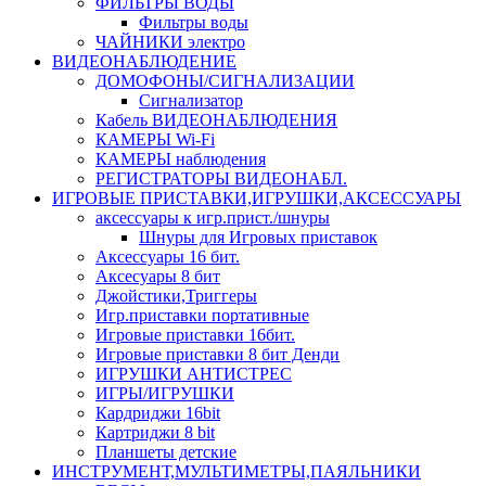
ФИЛЬТРЫ ВОДЫ
Фильтры воды
ЧАЙНИКИ электро
ВИДЕОНАБЛЮДЕНИЕ
ДОМОФОНЫ/СИГНАЛИЗАЦИИ
Сигнализатор
Кабель ВИДЕОНАБЛЮДЕНИЯ
КАМЕРЫ Wi-Fi
КАМЕРЫ наблюдения
РЕГИСТРАТОРЫ ВИДЕОНАБЛ.
ИГРОВЫЕ ПРИСТАВКИ,ИГРУШКИ,АКСЕССУАРЫ
аксесcуары к игр.прист./шнуры
Шнуры для Игровых приставок
Аксессуары 16 бит.
Аксесуары 8 бит
Джойстики,Триггеры
Игр.приставки портативные
Игровые приставки 16бит.
Игровые приставки 8 бит Денди
ИГРУШКИ АНТИСТРЕС
ИГРЫ/ИГРУШКИ
Кардриджи 16bit
Картриджи 8 bit
Планшеты детские
ИНСТРУМЕНТ,МУЛЬТИМЕТРЫ,ПАЯЛЬНИКИ