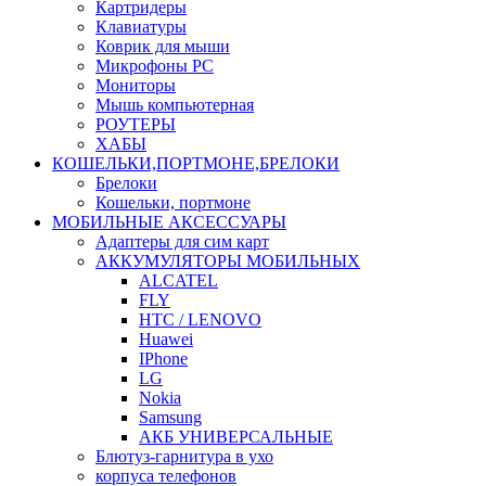
Картридеры
Клавиатуры
Коврик для мыши
Микрофоны PC
Мониторы
Мышь компьютерная
РОУТЕРЫ
ХАБЫ
КОШЕЛЬКИ,ПОРТМОНЕ,БРЕЛОКИ
Брелоки
Кошельки, портмоне
МОБИЛЬНЫЕ АКСЕССУАРЫ
Адаптеры для сим карт
АККУМУЛЯТОРЫ МОБИЛЬНЫХ
ALCATEL
FLY
HTC / LENOVO
Huawei
IPhone
LG
Nokia
Samsung
АКБ УНИВЕРСАЛЬНЫЕ
Блютуз-гарнитура в ухо
корпуса телефонов