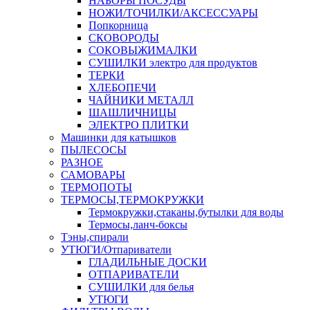
НАБОРЫ ПОСУДЫ
НОЖИ/ТОЧИЛКИ/АКСЕССУАРЫ
Попкорница
СКОВОРОДЫ
СОКОВЫЖИМАЛКИ
СУШИЛКИ электро для продуктов
ТЕРКИ
ХЛЕБОПЕЧИ
ЧАЙНИКИ МЕТАЛЛ
ШАШЛИЧНИЦЫ
ЭЛЕКТРО ПЛИТКИ
Машинки для катышков
ПЫЛЕСОСЫ
РАЗНОЕ
САМОВАРЫ
ТЕРМОПОТЫ
ТЕРМОСЫ,ТЕРМОКРУЖКИ
Термокружки,стаканы,бутылки для воды
Термосы,ланч-боксы
Тэны,спирали
УТЮГИ/Отпариватели
ГЛАДИЛЬНЫЕ ДОСКИ
ОТПАРИВАТЕЛИ
СУШИЛКИ для белья
УТЮГИ