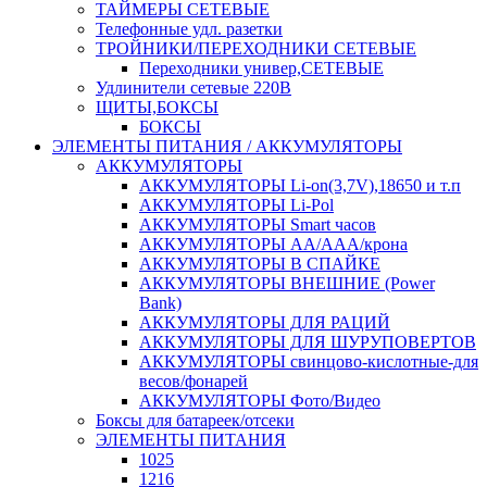
ТАЙМЕРЫ СЕТЕВЫЕ
Телефонные удл. разетки
ТРОЙНИКИ/ПЕРЕХОДНИКИ СЕТЕВЫЕ
Переходники универ,СЕТЕВЫЕ
Удлинители сетевые 220В
ЩИТЫ,БОКСЫ
БОКСЫ
ЭЛЕМЕНТЫ ПИТАНИЯ / АККУМУЛЯТОРЫ
АККУМУЛЯТОРЫ
АККУМУЛЯТОРЫ Li-on(3,7V),18650 и т.п
АККУМУЛЯТОРЫ Li-Pol
АККУМУЛЯТОРЫ Smart часов
АККУМУЛЯТОРЫ АА/ААА/крона
АККУМУЛЯТОРЫ В СПАЙКЕ
АККУМУЛЯТОРЫ ВНЕШНИЕ (Power
Bank)
АККУМУЛЯТОРЫ ДЛЯ РАЦИЙ
АККУМУЛЯТОРЫ ДЛЯ ШУРУПОВЕРТОВ
АККУМУЛЯТОРЫ свинцово-кислотные-для
весов/фонарей
АККУМУЛЯТОРЫ Фото/Видео
Боксы для батареек/отсеки
ЭЛЕМЕНТЫ ПИТАНИЯ
1025
1216