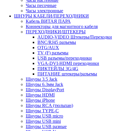
Часы настенные
Часы песочные
Часы электронные
ШНУРЫ КАБЕЛИ/ПЕРЕХОДНИКИ
Кабель ВИТАЯ ПАРА
Коннекторы для магнитного кабеля
ПЕРЕХОДНИКИ/ШТЕКЕРЫ
AUDIO-VIDEO Штекеры/Переходки
BNC/RJ45 разъемы
OTG/AUX
TV (F) разъемы
USB разъемы/переходники
VGA-DVI-HDMI переходники
ПИКТЕЙЛЫ 3G/4G
ПИТАНИЕ штекеры/разъемы
Шнуры 3.5 Jack
Шнуры 6.3мм Jack
Шнуры DisplayPort
Шнуры HDMI
Шнуры iPhone
Шнуры RCA (тюльпан)
Шнуры TYPE-C
Шнуры USB micro
Шнуры USB mini
Шнуры USB разные