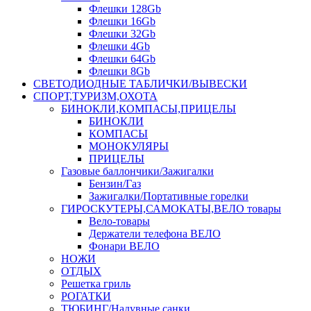
Флешки 128Gb
Флешки 16Gb
Флешки 32Gb
Флешки 4Gb
Флешки 64Gb
Флешки 8Gb
СВЕТОДИОДНЫЕ ТАБЛИЧКИ/ВЫВЕСКИ
СПОРТ,ТУРИЗМ,ОХОТА
БИНОКЛИ,КОМПАСЫ,ПРИЦЕЛЫ
БИНОКЛИ
КОМПАСЫ
МОНОКУЛЯРЫ
ПРИЦЕЛЫ
Газовые баллончики/Зажигалки
Бензин/Газ
Зажигалки/Портативные горелки
ГИРОСКУТЕРЫ,САМОКАТЫ,ВЕЛО товары
Вело-товары
Держатели телефона ВЕЛО
Фонари ВЕЛО
НОЖИ
ОТДЫХ
Решетка гриль
РОГАТКИ
ТЮБИНГ/Надувные санки