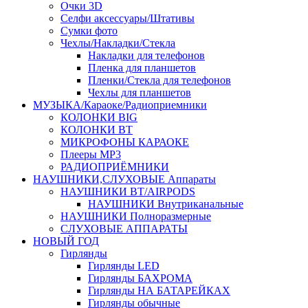
Очки 3D
Селфи аксессуары/Штативы
Сумки фото
Чехлы/Накладки/Стекла
Накладки для телефонов
Пленка для планшетов
Пленки/Стекла для телефонов
Чехлы для планшетов
МУЗЫКА/Караоке/Радиоприемники
КОЛОНКИ BIG
КОЛОНКИ BT
МИКРОФОНЫ КАРАОКЕ
Плееры MP3
РАДИОПРИЁМНИКИ
НАУШНИКИ,СЛУХОВЫЕ Аппараты
НАУШНИКИ BT/AIRPODS
НАУШНИКИ Внутриканальные
НАУШНИКИ Полноразмерные
СЛУХОВЫЕ АППАРАТЫ
НОВЫЙ ГОД
Гирлянды
Гирлянды LED
Гирлянды БАХРОМА
Гирлянды НА БАТАРЕЙКАХ
Гирлянды обычные