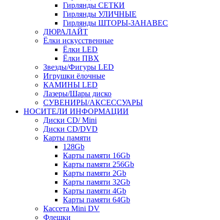
Гирлянды СЕТКИ
Гирлянды УЛИЧНЫЕ
Гирлянды ШТОРЫ-ЗАНАВЕС
ДЮРАЛАЙТ
Ёлки искусственные
Ёлки LED
Ёлки ПВХ
Звезды/Фигуры LED
Игрушки ёлочные
КАМИНЫ LED
Лазеры/Шары диско
СУВЕНИРЫ/АКСЕССУАРЫ
НОСИТЕЛИ ИНФОРМАЦИИ
Диски CD/ Mini
Диски CD/DVD
Карты памяти
128Gb
Карты памяти 16Gb
Карты памяти 256Gb
Карты памяти 2Gb
Карты памяти 32Gb
Карты памяти 4Gb
Карты памяти 64Gb
Кассета Mini DV
Флешки