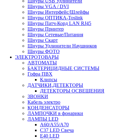
Шнуры USB Удлинители
Шнуры VGA / DVI
Шнуры Интерфейс/Шлейфы
Шнуры ОПТИКА-Toslink
Шнуры Патч-Корд LAN RJ45
Шнуры Принтер
Шнуры Сетевые/Питания
Шнуры Скарт
Шнуры Удлинители Наушников
Шнуры ФОТО
ЭЛЕКТРОТОВАРЫ
АВТОМАТЫ
БАКТЕРИЦИДНЫЕ СИСТЕМЫ
Гофра ПВХ
Клипсы
ДАТЧИКИ,ДЕТЕКТОРЫ
ДЕТЕКТОРЫ ОСВЕЩЕНИЯ
ЗВОНКИ
Кабель электро
КОНДЕНСАТОРЫ
ЛАМПОЧКИ в фонарики
ЛАМПЫ LED
A60/A55/A70
C37 LED Свеча
E40 LED