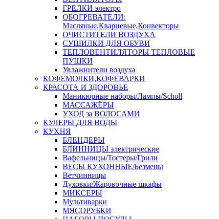
ГРЕЛКИ электро
ОБОГРЕВАТЕЛИ:
Масляные,Кварцевые,Конвекторы
ОЧИСТИТЕЛИ ВОЗДУХА
СУШИЛКИ ДЛЯ ОБУВИ
ТЕПЛОВЕНТИЛЯТОРЫ ТЕПЛОВЫЕ
ПУШКИ
Увлажнители воздуха
КОФЕМОЛКИ,КОФЕВАРКИ
КРАСОТА И ЗДОРОВЬЕ
Маникюрные наборы/Лампы/Scholl
МАССАЖЁРЫ
УХОД за ВОЛОСАМИ
КУЛЕРЫ ДЛЯ ВОДЫ
КУХНЯ
БЛЕНДЕРЫ
БЛИННИЦЫ электрические
Вафельницы/Тостеры/Грили
ВЕСЫ КУХОННЫЕ/Безмены
Ветчинницы
Духовки/Жаровочные шкафы
МИКСЕРЫ
Мультиварки
МЯСОРУБКИ