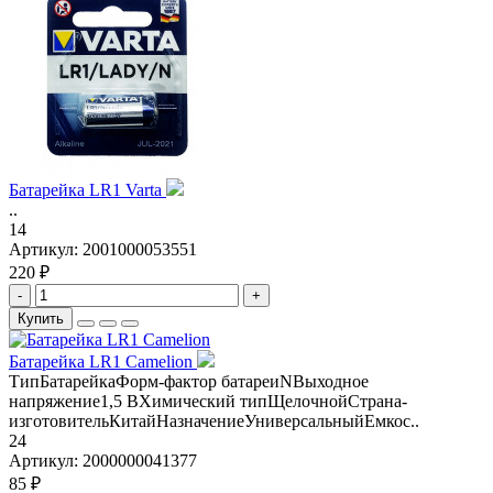
Батарейка LR1 Varta
..
14
Артикул:
2001000053551
220 ₽
-
+
Купить
Батарейка LR1 Camelion
ТипБатарейкаФорм-фактор батареиNВыходное
напряжение1,5 ВХимический типЩелочнойСтрана-
изготовительКитайНазначениеУниверсальныйЕмкос..
24
Артикул:
2000000041377
85 ₽