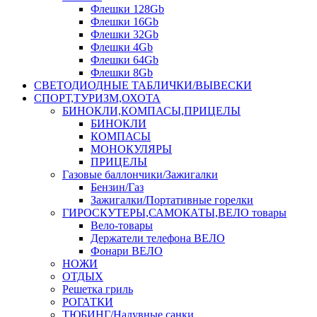
Флешки 128Gb
Флешки 16Gb
Флешки 32Gb
Флешки 4Gb
Флешки 64Gb
Флешки 8Gb
СВЕТОДИОДНЫЕ ТАБЛИЧКИ/ВЫВЕСКИ
СПОРТ,ТУРИЗМ,ОХОТА
БИНОКЛИ,КОМПАСЫ,ПРИЦЕЛЫ
БИНОКЛИ
КОМПАСЫ
МОНОКУЛЯРЫ
ПРИЦЕЛЫ
Газовые баллончики/Зажигалки
Бензин/Газ
Зажигалки/Портативные горелки
ГИРОСКУТЕРЫ,САМОКАТЫ,ВЕЛО товары
Вело-товары
Держатели телефона ВЕЛО
Фонари ВЕЛО
НОЖИ
ОТДЫХ
Решетка гриль
РОГАТКИ
ТЮБИНГ/Надувные санки