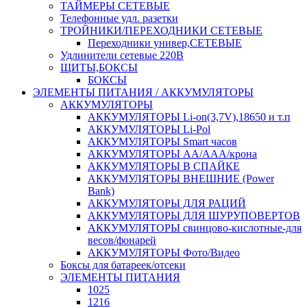
ТАЙМЕРЫ СЕТЕВЫЕ
Телефонные удл. разетки
ТРОЙНИКИ/ПЕРЕХОДНИКИ СЕТЕВЫЕ
Переходники универ,СЕТЕВЫЕ
Удлинители сетевые 220В
ЩИТЫ,БОКСЫ
БОКСЫ
ЭЛЕМЕНТЫ ПИТАНИЯ / АККУМУЛЯТОРЫ
АККУМУЛЯТОРЫ
АККУМУЛЯТОРЫ Li-on(3,7V),18650 и т.п
АККУМУЛЯТОРЫ Li-Pol
АККУМУЛЯТОРЫ Smart часов
АККУМУЛЯТОРЫ АА/ААА/крона
АККУМУЛЯТОРЫ В СПАЙКЕ
АККУМУЛЯТОРЫ ВНЕШНИЕ (Power
Bank)
АККУМУЛЯТОРЫ ДЛЯ РАЦИЙ
АККУМУЛЯТОРЫ ДЛЯ ШУРУПОВЕРТОВ
АККУМУЛЯТОРЫ свинцово-кислотные-для
весов/фонарей
АККУМУЛЯТОРЫ Фото/Видео
Боксы для батареек/отсеки
ЭЛЕМЕНТЫ ПИТАНИЯ
1025
1216