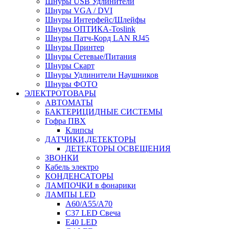
Шнуры USB Удлинители
Шнуры VGA / DVI
Шнуры Интерфейс/Шлейфы
Шнуры ОПТИКА-Toslink
Шнуры Патч-Корд LAN RJ45
Шнуры Принтер
Шнуры Сетевые/Питания
Шнуры Скарт
Шнуры Удлинители Наушников
Шнуры ФОТО
ЭЛЕКТРОТОВАРЫ
АВТОМАТЫ
БАКТЕРИЦИДНЫЕ СИСТЕМЫ
Гофра ПВХ
Клипсы
ДАТЧИКИ,ДЕТЕКТОРЫ
ДЕТЕКТОРЫ ОСВЕЩЕНИЯ
ЗВОНКИ
Кабель электро
КОНДЕНСАТОРЫ
ЛАМПОЧКИ в фонарики
ЛАМПЫ LED
A60/A55/A70
C37 LED Свеча
E40 LED