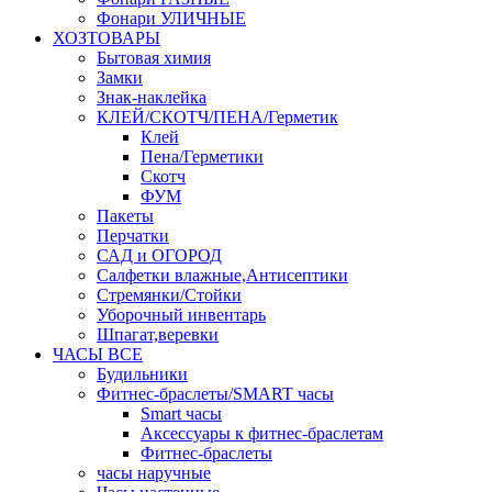
Фонари УЛИЧНЫЕ
ХОЗТОВАРЫ
Бытовая химия
Замки
Знак-наклейка
КЛЕЙ/СКОТЧ/ПЕНА/Герметик
Клей
Пена/Герметики
Скотч
ФУМ
Пакеты
Перчатки
САД и ОГОРОД
Салфетки влажные,Антисептики
Стремянки/Стойки
Уборочный инвентарь
Шпагат,веревки
ЧАСЫ ВСЕ
Будильники
Фитнес-браслеты/SMART часы
Smart часы
Аксессуары к фитнес-браслетам
Фитнес-браслеты
часы наручные