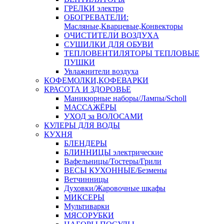
ГРЕЛКИ электро
ОБОГРЕВАТЕЛИ:
Масляные,Кварцевые,Конвекторы
ОЧИСТИТЕЛИ ВОЗДУХА
СУШИЛКИ ДЛЯ ОБУВИ
ТЕПЛОВЕНТИЛЯТОРЫ ТЕПЛОВЫЕ
ПУШКИ
Увлажнители воздуха
КОФЕМОЛКИ,КОФЕВАРКИ
КРАСОТА И ЗДОРОВЬЕ
Маникюрные наборы/Лампы/Scholl
МАССАЖЁРЫ
УХОД за ВОЛОСАМИ
КУЛЕРЫ ДЛЯ ВОДЫ
КУХНЯ
БЛЕНДЕРЫ
БЛИННИЦЫ электрические
Вафельницы/Тостеры/Грили
ВЕСЫ КУХОННЫЕ/Безмены
Ветчинницы
Духовки/Жаровочные шкафы
МИКСЕРЫ
Мультиварки
МЯСОРУБКИ