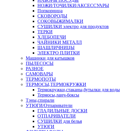
НАБОРЫ ПОСУДЫ
НОЖИ/ТОЧИЛКИ/АКСЕССУАРЫ
Попкорница
СКОВОРОДЫ
СОКОВЫЖИМАЛКИ
СУШИЛКИ электро для продуктов
ТЕРКИ
ХЛЕБОПЕЧИ
ЧАЙНИКИ МЕТАЛЛ
ШАШЛИЧНИЦЫ
ЭЛЕКТРО ПЛИТКИ
Машинки для катышков
ПЫЛЕСОСЫ
РАЗНОЕ
САМОВАРЫ
ТЕРМОПОТЫ
ТЕРМОСЫ,ТЕРМОКРУЖКИ
Термокружки,стаканы,бутылки для воды
Термосы,ланч-боксы
Тэны,спирали
УТЮГИ/Отпариватели
ГЛАДИЛЬНЫЕ ДОСКИ
ОТПАРИВАТЕЛИ
СУШИЛКИ для белья
УТЮГИ