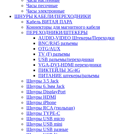
Часы настенные
Часы песочные
Часы электронные
ШНУРЫ КАБЕЛИ/ПЕРЕХОДНИКИ
Кабель ВИТАЯ ПАРА
Коннекторы для магнитного кабеля
ПЕРЕХОДНИКИ/ШТЕКЕРЫ
AUDIO-VIDEO Штекеры/Переходки
BNC/RJ45 разъемы
OTG/AUX
TV (F) разъемы
USB разъемы/переходники
VGA-DVI-HDMI переходники
ПИКТЕЙЛЫ 3G/4G
ПИТАНИЕ штекеры/разъемы
Шнуры 3.5 Jack
Шнуры 6.3мм Jack
Шнуры DisplayPort
Шнуры HDMI
Шнуры iPhone
Шнуры RCA (тюльпан)
Шнуры TYPE-C
Шнуры USB micro
Шнуры USB mini
Шнуры USB разные