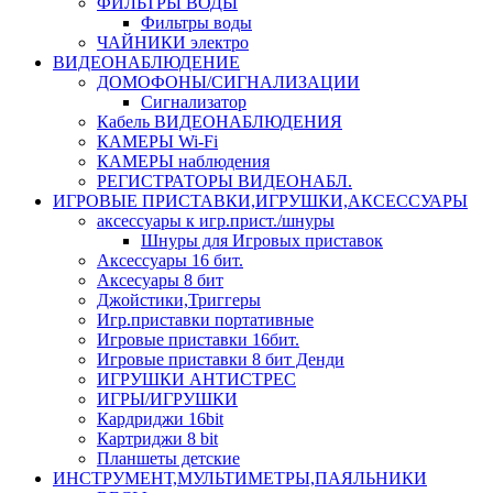
ФИЛЬТРЫ ВОДЫ
Фильтры воды
ЧАЙНИКИ электро
ВИДЕОНАБЛЮДЕНИЕ
ДОМОФОНЫ/СИГНАЛИЗАЦИИ
Сигнализатор
Кабель ВИДЕОНАБЛЮДЕНИЯ
КАМЕРЫ Wi-Fi
КАМЕРЫ наблюдения
РЕГИСТРАТОРЫ ВИДЕОНАБЛ.
ИГРОВЫЕ ПРИСТАВКИ,ИГРУШКИ,АКСЕССУАРЫ
аксесcуары к игр.прист./шнуры
Шнуры для Игровых приставок
Аксессуары 16 бит.
Аксесуары 8 бит
Джойстики,Триггеры
Игр.приставки портативные
Игровые приставки 16бит.
Игровые приставки 8 бит Денди
ИГРУШКИ АНТИСТРЕС
ИГРЫ/ИГРУШКИ
Кардриджи 16bit
Картриджи 8 bit
Планшеты детские
ИНСТРУМЕНТ,МУЛЬТИМЕТРЫ,ПАЯЛЬНИКИ