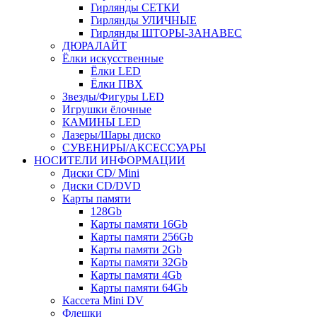
Гирлянды СЕТКИ
Гирлянды УЛИЧНЫЕ
Гирлянды ШТОРЫ-ЗАНАВЕС
ДЮРАЛАЙТ
Ёлки искусственные
Ёлки LED
Ёлки ПВХ
Звезды/Фигуры LED
Игрушки ёлочные
КАМИНЫ LED
Лазеры/Шары диско
СУВЕНИРЫ/АКСЕССУАРЫ
НОСИТЕЛИ ИНФОРМАЦИИ
Диски CD/ Mini
Диски CD/DVD
Карты памяти
128Gb
Карты памяти 16Gb
Карты памяти 256Gb
Карты памяти 2Gb
Карты памяти 32Gb
Карты памяти 4Gb
Карты памяти 64Gb
Кассета Mini DV
Флешки