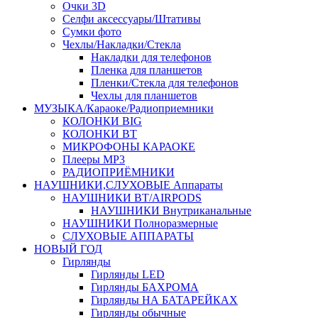
Очки 3D
Селфи аксессуары/Штативы
Сумки фото
Чехлы/Накладки/Стекла
Накладки для телефонов
Пленка для планшетов
Пленки/Стекла для телефонов
Чехлы для планшетов
МУЗЫКА/Караоке/Радиоприемники
КОЛОНКИ BIG
КОЛОНКИ BT
МИКРОФОНЫ КАРАОКЕ
Плееры MP3
РАДИОПРИЁМНИКИ
НАУШНИКИ,СЛУХОВЫЕ Аппараты
НАУШНИКИ BT/AIRPODS
НАУШНИКИ Внутриканальные
НАУШНИКИ Полноразмерные
СЛУХОВЫЕ АППАРАТЫ
НОВЫЙ ГОД
Гирлянды
Гирлянды LED
Гирлянды БАХРОМА
Гирлянды НА БАТАРЕЙКАХ
Гирлянды обычные