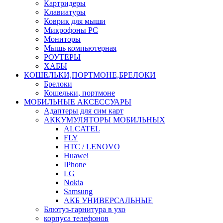
Картридеры
Клавиатуры
Коврик для мыши
Микрофоны PC
Мониторы
Мышь компьютерная
РОУТЕРЫ
ХАБЫ
КОШЕЛЬКИ,ПОРТМОНЕ,БРЕЛОКИ
Брелоки
Кошельки, портмоне
МОБИЛЬНЫЕ АКСЕССУАРЫ
Адаптеры для сим карт
АККУМУЛЯТОРЫ МОБИЛЬНЫХ
ALCATEL
FLY
HTC / LENOVO
Huawei
IPhone
LG
Nokia
Samsung
АКБ УНИВЕРСАЛЬНЫЕ
Блютуз-гарнитура в ухо
корпуса телефонов