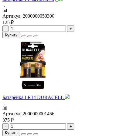
..
54
Артикул:
2000000050300
125 ₽
-
+
Купить
Батарейка LR14 DURACELL
..
38
Артикул:
2000000001456
375 ₽
-
+
Купить