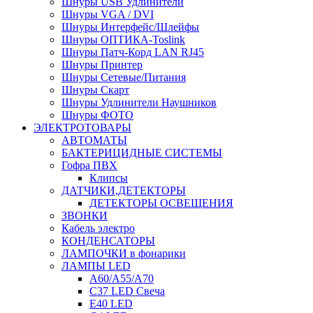
Шнуры USB Удлинители
Шнуры VGA / DVI
Шнуры Интерфейс/Шлейфы
Шнуры ОПТИКА-Toslink
Шнуры Патч-Корд LAN RJ45
Шнуры Принтер
Шнуры Сетевые/Питания
Шнуры Скарт
Шнуры Удлинители Наушников
Шнуры ФОТО
ЭЛЕКТРОТОВАРЫ
АВТОМАТЫ
БАКТЕРИЦИДНЫЕ СИСТЕМЫ
Гофра ПВХ
Клипсы
ДАТЧИКИ,ДЕТЕКТОРЫ
ДЕТЕКТОРЫ ОСВЕЩЕНИЯ
ЗВОНКИ
Кабель электро
КОНДЕНСАТОРЫ
ЛАМПОЧКИ в фонарики
ЛАМПЫ LED
A60/A55/A70
C37 LED Свеча
E40 LED