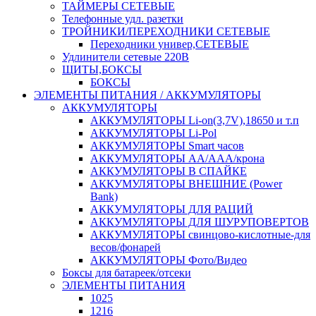
ТАЙМЕРЫ СЕТЕВЫЕ
Телефонные удл. разетки
ТРОЙНИКИ/ПЕРЕХОДНИКИ СЕТЕВЫЕ
Переходники универ,СЕТЕВЫЕ
Удлинители сетевые 220В
ЩИТЫ,БОКСЫ
БОКСЫ
ЭЛЕМЕНТЫ ПИТАНИЯ / АККУМУЛЯТОРЫ
АККУМУЛЯТОРЫ
АККУМУЛЯТОРЫ Li-on(3,7V),18650 и т.п
АККУМУЛЯТОРЫ Li-Pol
АККУМУЛЯТОРЫ Smart часов
АККУМУЛЯТОРЫ АА/ААА/крона
АККУМУЛЯТОРЫ В СПАЙКЕ
АККУМУЛЯТОРЫ ВНЕШНИЕ (Power
Bank)
АККУМУЛЯТОРЫ ДЛЯ РАЦИЙ
АККУМУЛЯТОРЫ ДЛЯ ШУРУПОВЕРТОВ
АККУМУЛЯТОРЫ свинцово-кислотные-для
весов/фонарей
АККУМУЛЯТОРЫ Фото/Видео
Боксы для батареек/отсеки
ЭЛЕМЕНТЫ ПИТАНИЯ
1025
1216