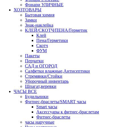
Фонари УЛИЧНЫЕ
ХОЗТОВАРЫ
Бытовая химия
Замки
Знак-наклейка
КЛЕЙ/СКОТЧ/ПЕНА/Герметик
Клей
Пена/Герметики
Скотч
ФУМ
Пакеты
Перчатки
САД и ОГОРОД
Салфетки влажные,Антисептики
Стремянки/Стойки
Уборочный инвентарь
Шпагат,веревки
ЧАСЫ ВСЕ
Будильники
Фитнес-браслеты/SMART часы
Smart часы
Аксессуары к фитнес-браслетам
Фитнес-браслеты
часы наручные