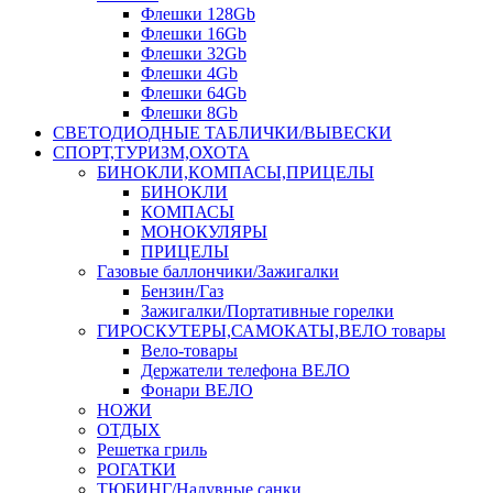
Флешки 128Gb
Флешки 16Gb
Флешки 32Gb
Флешки 4Gb
Флешки 64Gb
Флешки 8Gb
СВЕТОДИОДНЫЕ ТАБЛИЧКИ/ВЫВЕСКИ
СПОРТ,ТУРИЗМ,ОХОТА
БИНОКЛИ,КОМПАСЫ,ПРИЦЕЛЫ
БИНОКЛИ
КОМПАСЫ
МОНОКУЛЯРЫ
ПРИЦЕЛЫ
Газовые баллончики/Зажигалки
Бензин/Газ
Зажигалки/Портативные горелки
ГИРОСКУТЕРЫ,САМОКАТЫ,ВЕЛО товары
Вело-товары
Держатели телефона ВЕЛО
Фонари ВЕЛО
НОЖИ
ОТДЫХ
Решетка гриль
РОГАТКИ
ТЮБИНГ/Надувные санки