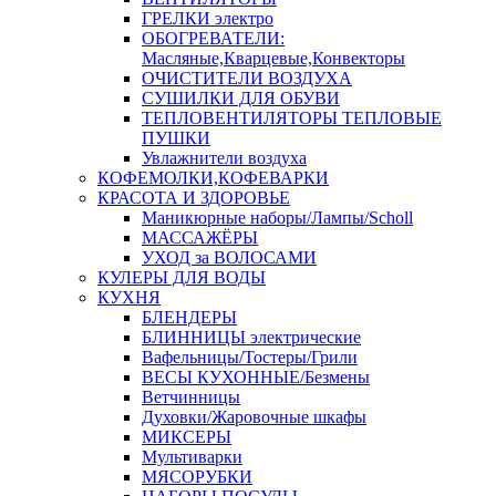
ГРЕЛКИ электро
ОБОГРЕВАТЕЛИ:
Масляные,Кварцевые,Конвекторы
ОЧИСТИТЕЛИ ВОЗДУХА
СУШИЛКИ ДЛЯ ОБУВИ
ТЕПЛОВЕНТИЛЯТОРЫ ТЕПЛОВЫЕ
ПУШКИ
Увлажнители воздуха
КОФЕМОЛКИ,КОФЕВАРКИ
КРАСОТА И ЗДОРОВЬЕ
Маникюрные наборы/Лампы/Scholl
МАССАЖЁРЫ
УХОД за ВОЛОСАМИ
КУЛЕРЫ ДЛЯ ВОДЫ
КУХНЯ
БЛЕНДЕРЫ
БЛИННИЦЫ электрические
Вафельницы/Тостеры/Грили
ВЕСЫ КУХОННЫЕ/Безмены
Ветчинницы
Духовки/Жаровочные шкафы
МИКСЕРЫ
Мультиварки
МЯСОРУБКИ