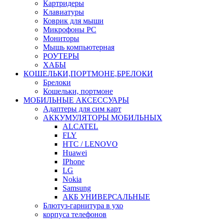
Картридеры
Клавиатуры
Коврик для мыши
Микрофоны PC
Мониторы
Мышь компьютерная
РОУТЕРЫ
ХАБЫ
КОШЕЛЬКИ,ПОРТМОНЕ,БРЕЛОКИ
Брелоки
Кошельки, портмоне
МОБИЛЬНЫЕ АКСЕССУАРЫ
Адаптеры для сим карт
АККУМУЛЯТОРЫ МОБИЛЬНЫХ
ALCATEL
FLY
HTC / LENOVO
Huawei
IPhone
LG
Nokia
Samsung
АКБ УНИВЕРСАЛЬНЫЕ
Блютуз-гарнитура в ухо
корпуса телефонов