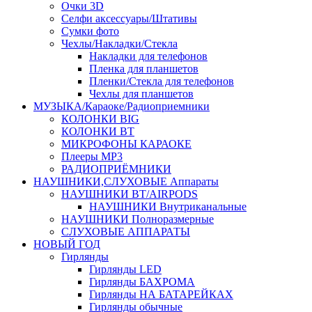
Очки 3D
Селфи аксессуары/Штативы
Сумки фото
Чехлы/Накладки/Стекла
Накладки для телефонов
Пленка для планшетов
Пленки/Стекла для телефонов
Чехлы для планшетов
МУЗЫКА/Караоке/Радиоприемники
КОЛОНКИ BIG
КОЛОНКИ BT
МИКРОФОНЫ КАРАОКЕ
Плееры MP3
РАДИОПРИЁМНИКИ
НАУШНИКИ,СЛУХОВЫЕ Аппараты
НАУШНИКИ BT/AIRPODS
НАУШНИКИ Внутриканальные
НАУШНИКИ Полноразмерные
СЛУХОВЫЕ АППАРАТЫ
НОВЫЙ ГОД
Гирлянды
Гирлянды LED
Гирлянды БАХРОМА
Гирлянды НА БАТАРЕЙКАХ
Гирлянды обычные