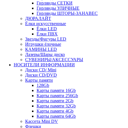
Гирлянды СЕТКИ
Гирлянды УЛИЧНЫЕ
Гирлянды ШТОРЫ-ЗАНАВЕС
ДЮРАЛАЙТ
Ёлки искусственные
Ёлки LED
Ёлки ПВХ
Звезды/Фигуры LED
Игрушки ёлочные
КАМИНЫ LED
Лазеры/Шары диско
СУВЕНИРЫ/АКСЕССУАРЫ
НОСИТЕЛИ ИНФОРМАЦИИ
Диски CD/ Mini
Диски CD/DVD
Карты памяти
128Gb
Карты памяти 16Gb
Карты памяти 256Gb
Карты памяти 2Gb
Карты памяти 32Gb
Карты памяти 4Gb
Карты памяти 64Gb
Кассета Mini DV
Флешки