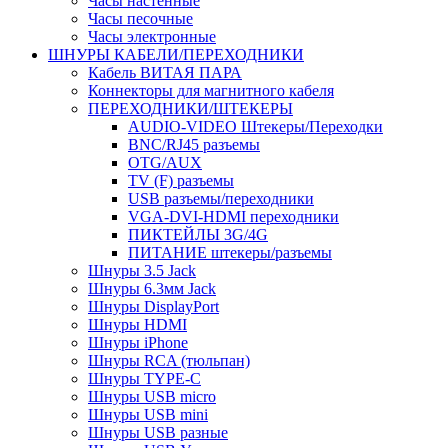
Часы настенные
Часы песочные
Часы электронные
ШНУРЫ КАБЕЛИ/ПЕРЕХОДНИКИ
Кабель ВИТАЯ ПАРА
Коннекторы для магнитного кабеля
ПЕРЕХОДНИКИ/ШТЕКЕРЫ
AUDIO-VIDEO Штекеры/Переходки
BNC/RJ45 разъемы
OTG/AUX
TV (F) разъемы
USB разъемы/переходники
VGA-DVI-HDMI переходники
ПИКТЕЙЛЫ 3G/4G
ПИТАНИЕ штекеры/разъемы
Шнуры 3.5 Jack
Шнуры 6.3мм Jack
Шнуры DisplayPort
Шнуры HDMI
Шнуры iPhone
Шнуры RCA (тюльпан)
Шнуры TYPE-C
Шнуры USB micro
Шнуры USB mini
Шнуры USB разные