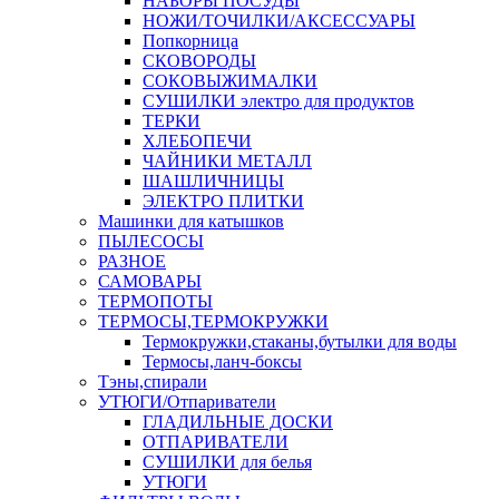
НАБОРЫ ПОСУДЫ
НОЖИ/ТОЧИЛКИ/АКСЕССУАРЫ
Попкорница
СКОВОРОДЫ
СОКОВЫЖИМАЛКИ
СУШИЛКИ электро для продуктов
ТЕРКИ
ХЛЕБОПЕЧИ
ЧАЙНИКИ МЕТАЛЛ
ШАШЛИЧНИЦЫ
ЭЛЕКТРО ПЛИТКИ
Машинки для катышков
ПЫЛЕСОСЫ
РАЗНОЕ
САМОВАРЫ
ТЕРМОПОТЫ
ТЕРМОСЫ,ТЕРМОКРУЖКИ
Термокружки,стаканы,бутылки для воды
Термосы,ланч-боксы
Тэны,спирали
УТЮГИ/Отпариватели
ГЛАДИЛЬНЫЕ ДОСКИ
ОТПАРИВАТЕЛИ
СУШИЛКИ для белья
УТЮГИ