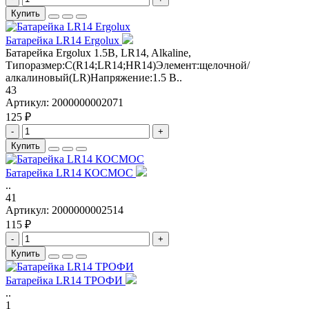
Купить
Батарейка LR14 Ergolux
Батарейка Ergolux 1.5В, LR14, Alkaline,
Типоразмер:C(R14;LR14;HR14)Элемент:щелочной/
алкалиновый(LR)Напряжение:1.5 В..
43
Артикул:
2000000002071
125 ₽
-
+
Купить
Батарейка LR14 КОСМОС
..
41
Артикул:
2000000002514
115 ₽
-
+
Купить
Батарейка LR14 ТРОФИ
..
1