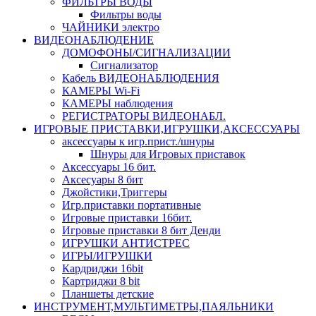
ФИЛЬТРЫ ВОДЫ
Фильтры воды
ЧАЙНИКИ электро
ВИДЕОНАБЛЮДЕНИЕ
ДОМОФОНЫ/СИГНАЛИЗАЦИИ
Сигнализатор
Кабель ВИДЕОНАБЛЮДЕНИЯ
КАМЕРЫ Wi-Fi
КАМЕРЫ наблюдения
РЕГИСТРАТОРЫ ВИДЕОНАБЛ.
ИГРОВЫЕ ПРИСТАВКИ,ИГРУШКИ,АКСЕССУАРЫ
аксесcуары к игр.прист./шнуры
Шнуры для Игровых приставок
Аксессуары 16 бит.
Аксесуары 8 бит
Джойстики,Триггеры
Игр.приставки портативные
Игровые приставки 16бит.
Игровые приставки 8 бит Денди
ИГРУШКИ АНТИСТРЕС
ИГРЫ/ИГРУШКИ
Кардриджи 16bit
Картриджи 8 bit
Планшеты детские
ИНСТРУМЕНТ,МУЛЬТИМЕТРЫ,ПАЯЛЬНИКИ