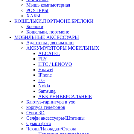
Мышь компьютерная
РОУТЕРЫ
ХАБЫ
КОШЕЛЬКИ,ПОРТМОНЕ,БРЕЛОКИ
Брелоки
Кошельки, портмоне
МОБИЛЬНЫЕ АКСЕССУАРЫ
Адаптеры для сим карт
АККУМУЛЯТОРЫ МОБИЛЬНЫХ
ALCATEL
FLY
HTC / LENOVO
Huawei
IPhone
LG
Nokia
Samsung
АКБ УНИВЕРСАЛЬНЫЕ
Блютуз-гарнитура в ухо
корпуса телефонов
Очки 3D
Селфи аксессуары/Штативы
Сумки фото
Чехлы/Накладки/Стекла