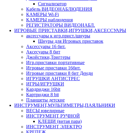
Сигнализатор
Кабель ВИДЕОНАБЛЮДЕНИЯ
КАМЕРЫ Wi-Fi
КАМЕРЫ наблюдения
РЕГИСТРАТОРЫ ВИДЕОНАБЛ.
ИГРОВЫЕ ПРИСТАВКИ,ИГРУШКИ,АКСЕССУАРЫ
аксесcуары к игр.прист./шнуры
Шнуры для Игровых приставок
Аксессуары 16 бит.
Аксесуары 8 бит
Джойстики,Триггеры
Игр.приставки портативные
Игровые приставки 16бит.
Игровые приставки 8 бит Денди
ИГРУШКИ АНТИСТРЕС
ИГРЫ/ИГРУШКИ
Кардриджи 16bit
Картриджи 8 bit
Планшеты детские
ИНСТРУМЕНТ,МУЛЬТИМЕТРЫ,ПАЯЛЬНИКИ
ВЕСЫ ювелирные
ИНСТРУМЕНТ РУЧНОЙ
КЛЕЩИ (витая пара)
ИНСТРУМЕНТ ЭЛЕКТРО
КРЕПЕЖ