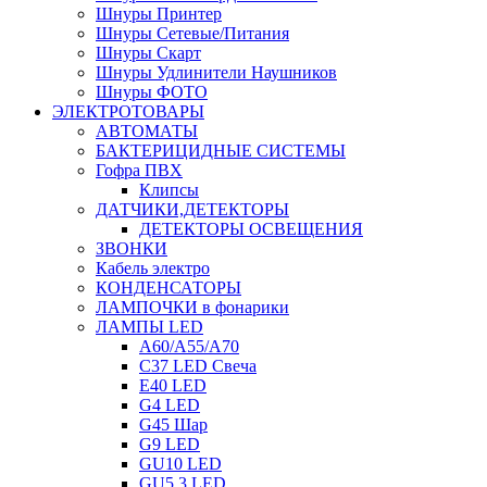
Шнуры Принтер
Шнуры Сетевые/Питания
Шнуры Скарт
Шнуры Удлинители Наушников
Шнуры ФОТО
ЭЛЕКТРОТОВАРЫ
АВТОМАТЫ
БАКТЕРИЦИДНЫЕ СИСТЕМЫ
Гофра ПВХ
Клипсы
ДАТЧИКИ,ДЕТЕКТОРЫ
ДЕТЕКТОРЫ ОСВЕЩЕНИЯ
ЗВОНКИ
Кабель электро
КОНДЕНСАТОРЫ
ЛАМПОЧКИ в фонарики
ЛАМПЫ LED
A60/A55/A70
C37 LED Свеча
E40 LED
G4 LED
G45 Шар
G9 LED
GU10 LED
GU5.3 LED