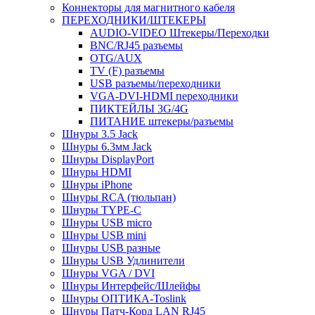
Коннекторы для магнитного кабеля
ПЕРЕХОДНИКИ/ШТЕКЕРЫ
AUDIO-VIDEO Штекеры/Переходки
BNC/RJ45 разъемы
OTG/AUX
TV (F) разъемы
USB разъемы/переходники
VGA-DVI-HDMI переходники
ПИКТЕЙЛЫ 3G/4G
ПИТАНИЕ штекеры/разъемы
Шнуры 3.5 Jack
Шнуры 6.3мм Jack
Шнуры DisplayPort
Шнуры HDMI
Шнуры iPhone
Шнуры RCA (тюльпан)
Шнуры TYPE-C
Шнуры USB micro
Шнуры USB mini
Шнуры USB разные
Шнуры USB Удлинители
Шнуры VGA / DVI
Шнуры Интерфейс/Шлейфы
Шнуры ОПТИКА-Toslink
Шнуры Патч-Корд LAN RJ45