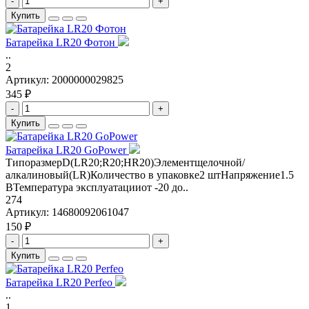
-
+
Купить
Батарейка LR20 Фотон
..
2
Артикул:
2000000029825
345 ₽
-
+
Купить
Батарейка LR20 GoPower
ТипоразмерD(LR20;R20;HR20)Элементщелочной/
алкалиновый(LR)Количество в упаковке2 штНапряжение1.5
ВТемпература эксплуатацииот -20 до..
274
Артикул:
14680092061047
150 ₽
-
+
Купить
Батарейка LR20 Perfeo
..
1