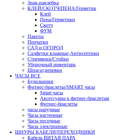
Знак-наклейка
КЛЕЙ/СКОТЧ/ПЕНА/Герметик
Клей
Пена/Герметики
Скотч
ФУМ
Пакеты
Перчатки
САД и ОГОРОД
Салфетки влажные,Антисептики
Стремянки/Стойки
Уборочный инвентарь
Шпагат,веревки
ЧАСЫ ВСЕ
Будильники
Фитнес-браслеты/SMART часы
Smart часы
Аксессуары к фитнес-браслетам
Фитнес-браслеты
часы наручные
Часы настенные
Часы песочные
Часы электронные
ШНУРЫ КАБЕЛИ/ПЕРЕХОДНИКИ
Кабель ВИТАЯ ПАРА