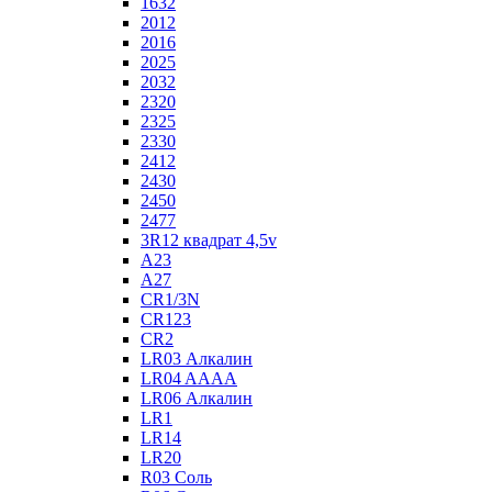
1632
2012
2016
2025
2032
2320
2325
2330
2412
2430
2450
2477
3R12 квадрат 4,5v
A23
A27
CR1/3N
CR123
CR2
LR03 Алкалин
LR04 AAAA
LR06 Алкалин
LR1
LR14
LR20
R03 Соль