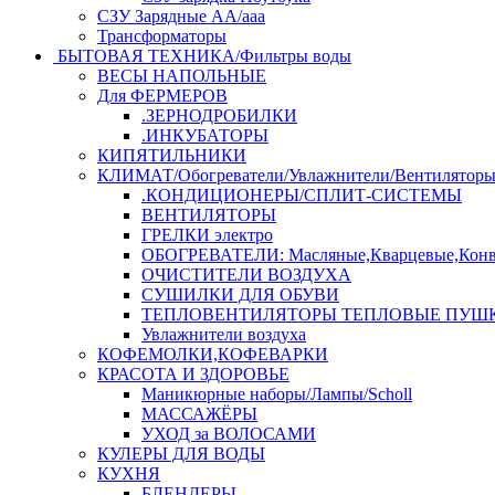
СЗУ Зарядные АА/ааа
Трансформаторы
БЫТОВАЯ ТЕХНИКА/Фильтры воды
ВЕСЫ НАПОЛЬНЫЕ
Для ФЕРМЕРОВ
.ЗЕРНОДРОБИЛКИ
.ИНКУБАТОРЫ
КИПЯТИЛЬНИКИ
КЛИМАТ/Обогреватели/Увлажнители/Вентилятор
.КОНДИЦИОНЕРЫ/СПЛИТ-СИСТЕМЫ
ВЕНТИЛЯТОРЫ
ГРЕЛКИ электро
ОБОГРЕВАТЕЛИ: Масляные,Кварцевые,Конв
ОЧИСТИТЕЛИ ВОЗДУХА
СУШИЛКИ ДЛЯ ОБУВИ
ТЕПЛОВЕНТИЛЯТОРЫ ТЕПЛОВЫЕ ПУШ
Увлажнители воздуха
КОФЕМОЛКИ,КОФЕВАРКИ
КРАСОТА И ЗДОРОВЬЕ
Маникюрные наборы/Лампы/Scholl
МАССАЖЁРЫ
УХОД за ВОЛОСАМИ
КУЛЕРЫ ДЛЯ ВОДЫ
КУХНЯ
БЛЕНДЕРЫ