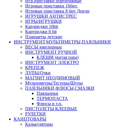
Игр.приставки портативные
Игровые приставки 16бит.
Игровые приставки 8 бит Денди
ИГРУШКИ АНТИСТРЕС
ИГРЫ/ИГРУШКИ
Кардриджи 16bit
Картриджи 8 bit
Планшеты детские
ИНСТРУМЕНТ,МУЛЬТИМЕТРЫ,ПАЯЛЬНИКИ
ВЕСЫ ювелирные
ИНСТРУМЕНТ РУЧНОЙ
КЛЕЩИ (витая пара)
ИНСТРУМЕНТ ЭЛЕКТРО
КРЕПЕЖ
ЛУПЫ/Очки
МАГНИТ НЕОДИМОВЫЙ
Мультиметры/Тестеры/Щупы
ПАЯЛЬНИКИ,ФЛЮСЫ,СМАЗКИ
Паяльники
ТЕРМОПАСТА
Флюсы и т.п.
ПИСТОЛЕТЫ КЛЕЕВЫЕ
РУЛЕТКИ
КАНЦТОВАРЫ
Калькуляторы