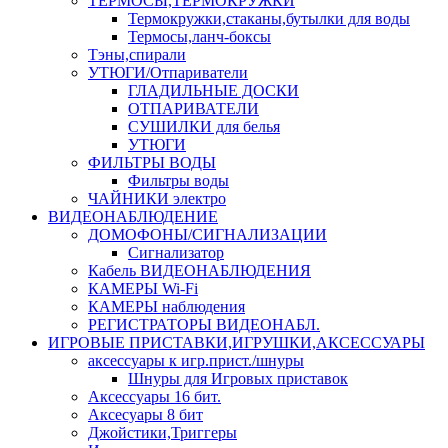
ТЕРМОСЫ,ТЕРМОКРУЖКИ
Термокружки,стаканы,бутылки для воды
Термосы,ланч-боксы
Тэны,спирали
УТЮГИ/Отпариватели
ГЛАДИЛЬНЫЕ ДОСКИ
ОТПАРИВАТЕЛИ
СУШИЛКИ для белья
УТЮГИ
ФИЛЬТРЫ ВОДЫ
Фильтры воды
ЧАЙНИКИ электро
ВИДЕОНАБЛЮДЕНИЕ
ДОМОФОНЫ/СИГНАЛИЗАЦИИ
Сигнализатор
Кабель ВИДЕОНАБЛЮДЕНИЯ
КАМЕРЫ Wi-Fi
КАМЕРЫ наблюдения
РЕГИСТРАТОРЫ ВИДЕОНАБЛ.
ИГРОВЫЕ ПРИСТАВКИ,ИГРУШКИ,АКСЕССУАРЫ
аксесcуары к игр.прист./шнуры
Шнуры для Игровых приставок
Аксессуары 16 бит.
Аксесуары 8 бит
Джойстики,Триггеры