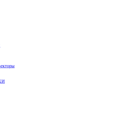
ы
екторы
КИ