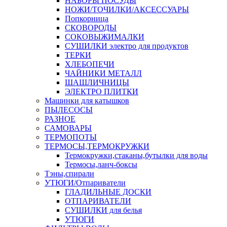
НАБОРЫ ПОСУДЫ
НОЖИ/ТОЧИЛКИ/АКСЕССУАРЫ
Попкорница
СКОВОРОДЫ
СОКОВЫЖИМАЛКИ
СУШИЛКИ электро для продуктов
ТЕРКИ
ХЛЕБОПЕЧИ
ЧАЙНИКИ МЕТАЛЛ
ШАШЛИЧНИЦЫ
ЭЛЕКТРО ПЛИТКИ
Машинки для катышков
ПЫЛЕСОСЫ
РАЗНОЕ
САМОВАРЫ
ТЕРМОПОТЫ
ТЕРМОСЫ,ТЕРМОКРУЖКИ
Термокружки,стаканы,бутылки для воды
Термосы,ланч-боксы
Тэны,спирали
УТЮГИ/Отпариватели
ГЛАДИЛЬНЫЕ ДОСКИ
ОТПАРИВАТЕЛИ
СУШИЛКИ для белья
УТЮГИ