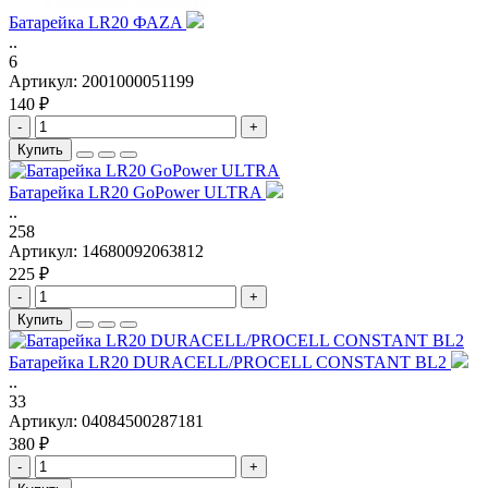
Батарейка LR20 ФАZA
..
6
Артикул:
2001000051199
140 ₽
-
+
Купить
Батарейка LR20 GoPower ULTRA
..
258
Артикул:
14680092063812
225 ₽
-
+
Купить
Батарейка LR20 DURACELL/PROCELL CONSTANT BL2
..
33
Артикул:
04084500287181
380 ₽
-
+