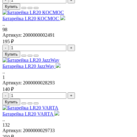
-
+
Купить
Батарейка LR20 КОСМОС
..
98
Артикул:
2000000002491
195 ₽
-
+
Купить
Батарейка LR20 JazzWay
..
1
Артикул:
2000000028293
140 ₽
-
+
Купить
Батарейка LR20 VARTA
..
132
Артикул:
2000000029733
250 ₽