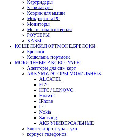
Картридеры
Клавиатуры
Коврик для мыши
Микрофоны PC
Мониторы
Мышь компьютерная
РОУТЕРЫ
ХАБЫ
КОШЕЛЬКИ,ПОРТМОНЕ,БРЕЛОКИ
Брелоки
Кошельки, портмоне
МОБИЛЬНЫЕ АКСЕССУАРЫ
Адаптеры для сим карт
АККУМУЛЯТОРЫ МОБИЛЬНЫХ
ALCATEL
FLY
HTC / LENOVO
Huawei
IPhone
LG
Nokia
Samsung
АКБ УНИВЕРСАЛЬНЫЕ
Блютуз-гарнитура в ухо
корпуса телефонов