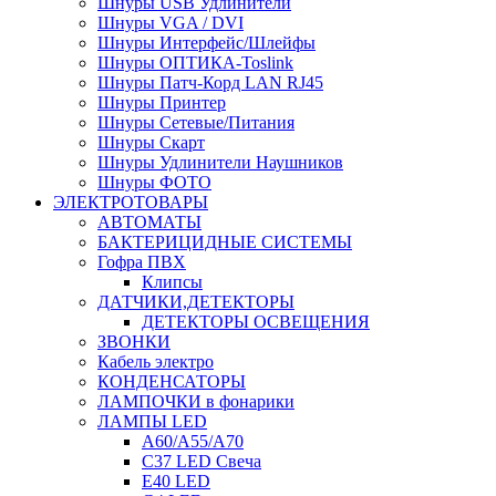
Шнуры USB Удлинители
Шнуры VGA / DVI
Шнуры Интерфейс/Шлейфы
Шнуры ОПТИКА-Toslink
Шнуры Патч-Корд LAN RJ45
Шнуры Принтер
Шнуры Сетевые/Питания
Шнуры Скарт
Шнуры Удлинители Наушников
Шнуры ФОТО
ЭЛЕКТРОТОВАРЫ
АВТОМАТЫ
БАКТЕРИЦИДНЫЕ СИСТЕМЫ
Гофра ПВХ
Клипсы
ДАТЧИКИ,ДЕТЕКТОРЫ
ДЕТЕКТОРЫ ОСВЕЩЕНИЯ
ЗВОНКИ
Кабель электро
КОНДЕНСАТОРЫ
ЛАМПОЧКИ в фонарики
ЛАМПЫ LED
A60/A55/A70
C37 LED Свеча
E40 LED