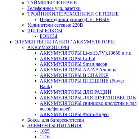
ТАЙМЕРЫ СЕТЕВЫЕ
Телефонные удл. разетки
ТРОЙНИКИ/ПЕРЕХОДНИКИ СЕТЕВЫЕ
Переходники универ,СЕТЕВЫЕ
Удлинители сетевые 220В
ЩИТЫ,БОКСЫ
БОКСЫ
ЭЛЕМЕНТЫ ПИТАНИЯ / АККУМУЛЯТОРЫ
АККУМУЛЯТОРЫ
АККУМУЛЯТОРЫ Li-on(3,7V),18650 и т.п
АККУМУЛЯТОРЫ Li-Pol
АККУМУЛЯТОРЫ Smart часов
АККУМУЛЯТОРЫ АА/ААА/крона
АККУМУЛЯТОРЫ В СПАЙКЕ
АККУМУЛЯТОРЫ ВНЕШНИЕ (Power
Bank)
АККУМУЛЯТОРЫ ДЛЯ РАЦИЙ
АККУМУЛЯТОРЫ ДЛЯ ШУРУПОВЕРТОВ
АККУМУЛЯТОРЫ свинцово-кислотные-для
весов/фонарей
АККУМУЛЯТОРЫ Фото/Видео
Боксы для батареек/отсеки
ЭЛЕМЕНТЫ ПИТАНИЯ
1025
1216