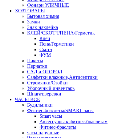
Фонари УЛИЧНЫЕ
ХОЗТОВАРЫ
Бытовая химия
Замки
Знак-наклейка
КЛЕЙ/СКОТЧ/ПЕНА/Герметик
Клей
Пена/Герметики
Скотч
ФУМ
Пакеты
Перчатки
САД и ОГОРОД
Салфетки влажные,Антисептики
Стремянки/Стойки
Уборочный инвентарь
Шпагат,веревки
ЧАСЫ ВСЕ
Будильники
Фитнес-браслеты/SMART часы
Smart часы
Аксессуары к фитнес-браслетам
Фитнес-браслеты
часы наручные