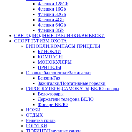
Флешки 128Gb
Флешки 16Gb
Флешки 32Gb
Флешки 4Gb
Флешки 64Gb
Флешки 8Gb
СВЕТОДИОДНЫЕ ТАБЛИЧКИ/ВЫВЕСКИ
СПОРТ,ТУРИЗМ,ОХОТА
БИНОКЛИ,КОМПАСЫ,ПРИЦЕЛЫ
БИНОКЛИ
КОМПАСЫ
МОНОКУЛЯРЫ
ПРИЦЕЛЫ
Газовые баллончики/Зажигалки
Бензин/Газ
Зажигалки/Портативные горелки
ГИРОСКУТЕРЫ,САМОКАТЫ,ВЕЛО товары
Вело-товары
Держатели телефона ВЕЛО
Фонари ВЕЛО
НОЖИ
ОТДЫХ
Решетка гриль
РОГАТКИ
ТЮБИНГ/Надувные санки