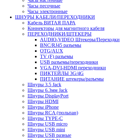
Часы настенные
Часы песочные
Часы электронные
ШНУРЫ КАБЕЛИ/ПЕРЕХОДНИКИ
Кабель ВИТАЯ ПАРА
Коннекторы для магнитного кабеля
ПЕРЕХОДНИКИ/ШТЕКЕРЫ
AUDIO-VIDEO Штекеры/Переходки
BNC/RJ45 разъемы
OTG/AUX
TV (F) разъемы
USB разъемы/переходники
VGA-DVI-HDMI переходники
ПИКТЕЙЛЫ 3G/4G
ПИТАНИЕ штекеры/разъемы
Шнуры 3.5 Jack
Шнуры 6.3мм Jack
Шнуры DisplayPort
Шнуры HDMI
Шнуры iPhone
Шнуры RCA (тюльпан)
Шнуры TYPE-C
Шнуры USB micro
Шнуры USB mini
Шнуры USB разные