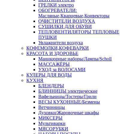
ГРЕЛКИ электро
ОБОГРЕВАТЕЛИ:
Масляные,Кварцевые,Конвекторы
ОЧИСТИТЕЛИ ВОЗДУХА
СУШИЛКИ ДЛЯ ОБУВИ
ТЕПЛОВЕНТИЛЯТОРЫ ТЕПЛОВЫЕ
ПУШКИ
Увлажнители воздуха
КОФЕМОЛКИ,КОФЕВАРКИ
КРАСОТА И ЗДОРОВЬЕ
Маникюрные наборы/Лампы/Scholl
МАССАЖЁРЫ
УХОД за ВОЛОСАМИ
КУЛЕРЫ ДЛЯ ВОДЫ
КУХНЯ
БЛЕНДЕРЫ
БЛИННИЦЫ электрические
Вафельницы/Тостеры/Грили
ВЕСЫ КУХОННЫЕ/Безмены
Ветчинницы
Духовки/Жаровочные шкафы
МИКСЕРЫ
Мультиварки
МЯСОРУБКИ