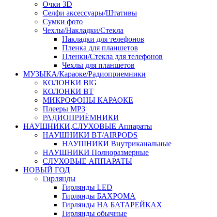
Очки 3D
Селфи аксессуары/Штативы
Сумки фото
Чехлы/Накладки/Стекла
Накладки для телефонов
Пленка для планшетов
Пленки/Стекла для телефонов
Чехлы для планшетов
МУЗЫКА/Караоке/Радиоприемники
КОЛОНКИ BIG
КОЛОНКИ BT
МИКРОФОНЫ КАРАОКЕ
Плееры MP3
РАДИОПРИЁМНИКИ
НАУШНИКИ,СЛУХОВЫЕ Аппараты
НАУШНИКИ BT/AIRPODS
НАУШНИКИ Внутриканальные
НАУШНИКИ Полноразмерные
СЛУХОВЫЕ АППАРАТЫ
НОВЫЙ ГОД
Гирлянды
Гирлянды LED
Гирлянды БАХРОМА
Гирлянды НА БАТАРЕЙКАХ
Гирлянды обычные