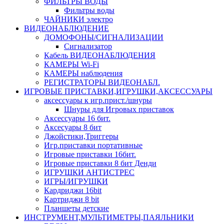
ФИЛЬТРЫ ВОДЫ
Фильтры воды
ЧАЙНИКИ электро
ВИДЕОНАБЛЮДЕНИЕ
ДОМОФОНЫ/СИГНАЛИЗАЦИИ
Сигнализатор
Кабель ВИДЕОНАБЛЮДЕНИЯ
КАМЕРЫ Wi-Fi
КАМЕРЫ наблюдения
РЕГИСТРАТОРЫ ВИДЕОНАБЛ.
ИГРОВЫЕ ПРИСТАВКИ,ИГРУШКИ,АКСЕССУАРЫ
аксесcуары к игр.прист./шнуры
Шнуры для Игровых приставок
Аксессуары 16 бит.
Аксесуары 8 бит
Джойстики,Триггеры
Игр.приставки портативные
Игровые приставки 16бит.
Игровые приставки 8 бит Денди
ИГРУШКИ АНТИСТРЕС
ИГРЫ/ИГРУШКИ
Кардриджи 16bit
Картриджи 8 bit
Планшеты детские
ИНСТРУМЕНТ,МУЛЬТИМЕТРЫ,ПАЯЛЬНИКИ