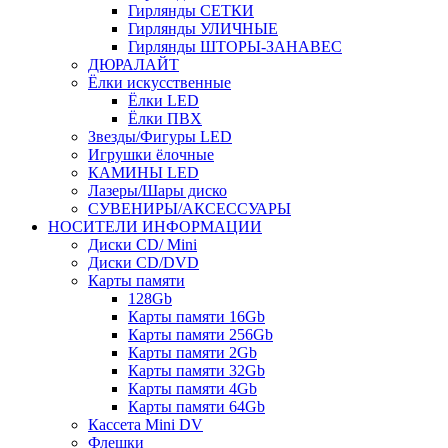
Гирлянды СЕТКИ
Гирлянды УЛИЧНЫЕ
Гирлянды ШТОРЫ-ЗАНАВЕС
ДЮРАЛАЙТ
Ёлки искусственные
Ёлки LED
Ёлки ПВХ
Звезды/Фигуры LED
Игрушки ёлочные
КАМИНЫ LED
Лазеры/Шары диско
СУВЕНИРЫ/АКСЕССУАРЫ
НОСИТЕЛИ ИНФОРМАЦИИ
Диски CD/ Mini
Диски CD/DVD
Карты памяти
128Gb
Карты памяти 16Gb
Карты памяти 256Gb
Карты памяти 2Gb
Карты памяти 32Gb
Карты памяти 4Gb
Карты памяти 64Gb
Кассета Mini DV
Флешки