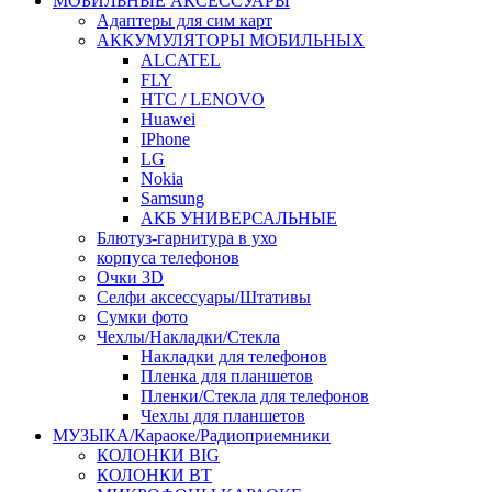
МОБИЛЬНЫЕ АКСЕССУАРЫ
Адаптеры для сим карт
АККУМУЛЯТОРЫ МОБИЛЬНЫХ
ALCATEL
FLY
HTC / LENOVO
Huawei
IPhone
LG
Nokia
Samsung
АКБ УНИВЕРСАЛЬНЫЕ
Блютуз-гарнитура в ухо
корпуса телефонов
Очки 3D
Селфи аксессуары/Штативы
Сумки фото
Чехлы/Накладки/Стекла
Накладки для телефонов
Пленка для планшетов
Пленки/Стекла для телефонов
Чехлы для планшетов
МУЗЫКА/Караоке/Радиоприемники
КОЛОНКИ BIG
КОЛОНКИ BT