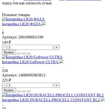
перед тем как написать отзыв
Похожие товары
Батарейка LR20 ФАZA
..
6
Артикул:
2001000051199
140 ₽
-
+
Купить
Батарейка LR20 GoPower ULTRA
..
258
Артикул:
14680092063812
225 ₽
-
+
Купить
Батарейка LR20 DURACELL/PROCELL CONSTANT BL2
..
33