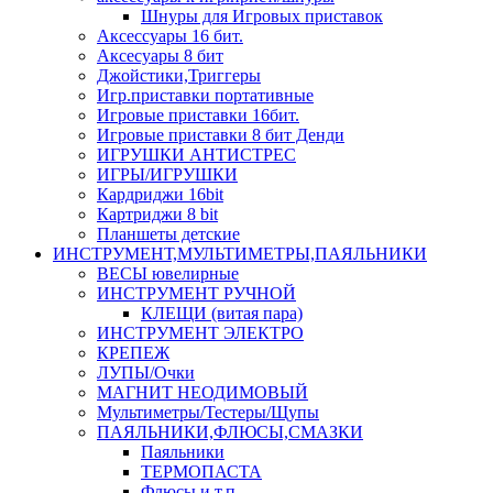
Шнуры для Игровых приставок
Аксессуары 16 бит.
Аксесуары 8 бит
Джойстики,Триггеры
Игр.приставки портативные
Игровые приставки 16бит.
Игровые приставки 8 бит Денди
ИГРУШКИ АНТИСТРЕС
ИГРЫ/ИГРУШКИ
Кардриджи 16bit
Картриджи 8 bit
Планшеты детские
ИНСТРУМЕНТ,МУЛЬТИМЕТРЫ,ПАЯЛЬНИКИ
ВЕСЫ ювелирные
ИНСТРУМЕНТ РУЧНОЙ
КЛЕЩИ (витая пара)
ИНСТРУМЕНТ ЭЛЕКТРО
КРЕПЕЖ
ЛУПЫ/Очки
МАГНИТ НЕОДИМОВЫЙ
Мультиметры/Тестеры/Щупы
ПАЯЛЬНИКИ,ФЛЮСЫ,СМАЗКИ
Паяльники
ТЕРМОПАСТА
Флюсы и т.п.