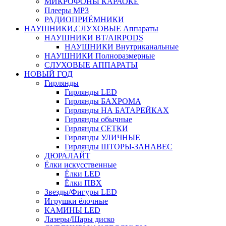
МИКРОФОНЫ КАРАОКЕ
Плееры MP3
РАДИОПРИЁМНИКИ
НАУШНИКИ,СЛУХОВЫЕ Аппараты
НАУШНИКИ BT/AIRPODS
НАУШНИКИ Внутриканальные
НАУШНИКИ Полноразмерные
СЛУХОВЫЕ АППАРАТЫ
НОВЫЙ ГОД
Гирлянды
Гирлянды LED
Гирлянды БАХРОМА
Гирлянды НА БАТАРЕЙКАХ
Гирлянды обычные
Гирлянды СЕТКИ
Гирлянды УЛИЧНЫЕ
Гирлянды ШТОРЫ-ЗАНАВЕС
ДЮРАЛАЙТ
Ёлки искусственные
Ёлки LED
Ёлки ПВХ
Звезды/Фигуры LED
Игрушки ёлочные
КАМИНЫ LED
Лазеры/Шары диско