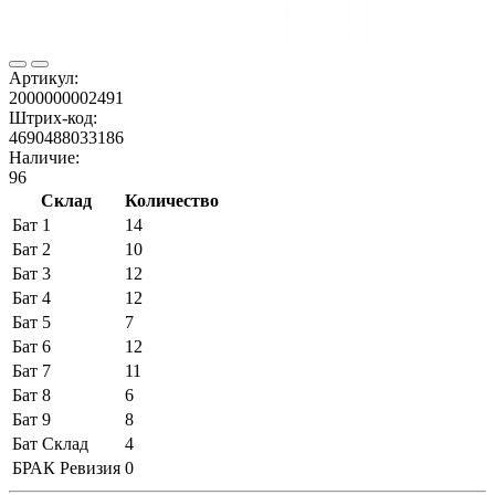
Артикул:
2000000002491
Штрих-код:
4690488033186
Наличие:
96
Склад
Количество
Бат 1
14
Бат 2
10
Бат 3
12
Бат 4
12
Бат 5
7
Бат 6
12
Бат 7
11
Бат 8
6
Бат 9
8
Бат Склад
4
БРАК Ревизия
0