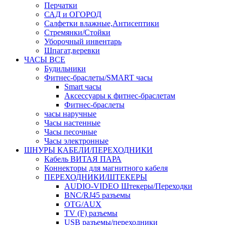
Перчатки
САД и ОГОРОД
Салфетки влажные,Антисептики
Стремянки/Стойки
Уборочный инвентарь
Шпагат,веревки
ЧАСЫ ВСЕ
Будильники
Фитнес-браслеты/SMART часы
Smart часы
Аксессуары к фитнес-браслетам
Фитнес-браслеты
часы наручные
Часы настенные
Часы песочные
Часы электронные
ШНУРЫ КАБЕЛИ/ПЕРЕХОДНИКИ
Кабель ВИТАЯ ПАРА
Коннекторы для магнитного кабеля
ПЕРЕХОДНИКИ/ШТЕКЕРЫ
AUDIO-VIDEO Штекеры/Переходки
BNC/RJ45 разъемы
OTG/AUX
TV (F) разъемы
USB разъемы/переходники