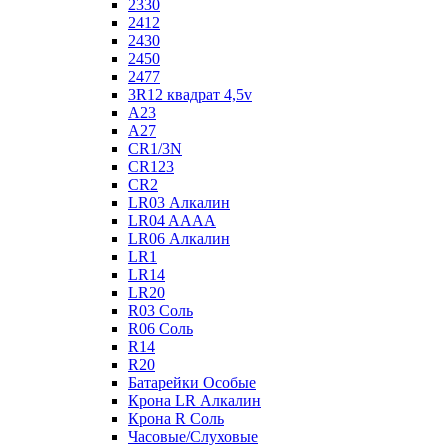
2330
2412
2430
2450
2477
3R12 квадрат 4,5v
A23
A27
CR1/3N
CR123
CR2
LR03 Алкалин
LR04 AAAA
LR06 Алкалин
LR1
LR14
LR20
R03 Соль
R06 Соль
R14
R20
Батарейки Особые
Крона LR Алкалин
Крона R Соль
Часовые/Слуховые