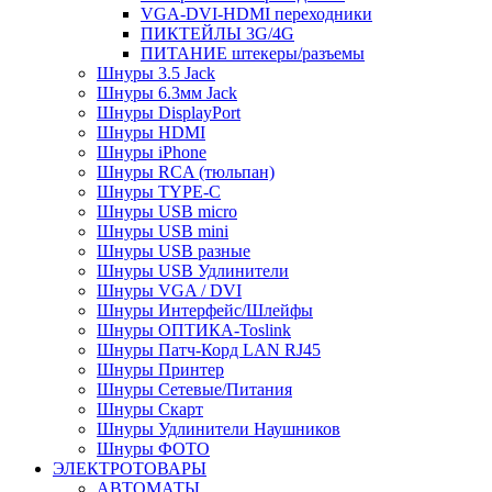
VGA-DVI-HDMI переходники
ПИКТЕЙЛЫ 3G/4G
ПИТАНИЕ штекеры/разъемы
Шнуры 3.5 Jack
Шнуры 6.3мм Jack
Шнуры DisplayPort
Шнуры HDMI
Шнуры iPhone
Шнуры RCA (тюльпан)
Шнуры TYPE-C
Шнуры USB micro
Шнуры USB mini
Шнуры USB разные
Шнуры USB Удлинители
Шнуры VGA / DVI
Шнуры Интерфейс/Шлейфы
Шнуры ОПТИКА-Toslink
Шнуры Патч-Корд LAN RJ45
Шнуры Принтер
Шнуры Сетевые/Питания
Шнуры Скарт
Шнуры Удлинители Наушников
Шнуры ФОТО
ЭЛЕКТРОТОВАРЫ
АВТОМАТЫ