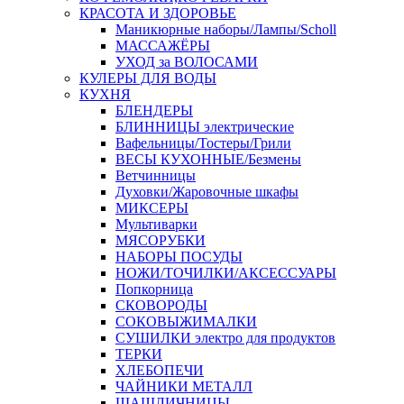
КРАСОТА И ЗДОРОВЬЕ
Маникюрные наборы/Лампы/Scholl
МАССАЖЁРЫ
УХОД за ВОЛОСАМИ
КУЛЕРЫ ДЛЯ ВОДЫ
КУХНЯ
БЛЕНДЕРЫ
БЛИННИЦЫ электрические
Вафельницы/Тостеры/Грили
ВЕСЫ КУХОННЫЕ/Безмены
Ветчинницы
Духовки/Жаровочные шкафы
МИКСЕРЫ
Мультиварки
МЯСОРУБКИ
НАБОРЫ ПОСУДЫ
НОЖИ/ТОЧИЛКИ/АКСЕССУАРЫ
Попкорница
СКОВОРОДЫ
СОКОВЫЖИМАЛКИ
СУШИЛКИ электро для продуктов
ТЕРКИ
ХЛЕБОПЕЧИ
ЧАЙНИКИ МЕТАЛЛ
ШАШЛИЧНИЦЫ