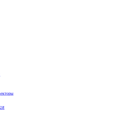
ы
екторы
КИ