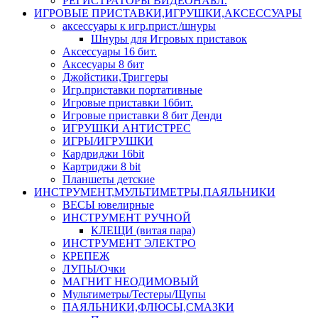
РЕГИСТРАТОРЫ ВИДЕОНАБЛ.
ИГРОВЫЕ ПРИСТАВКИ,ИГРУШКИ,АКСЕССУАРЫ
аксесcуары к игр.прист./шнуры
Шнуры для Игровых приставок
Аксессуары 16 бит.
Аксесуары 8 бит
Джойстики,Триггеры
Игр.приставки портативные
Игровые приставки 16бит.
Игровые приставки 8 бит Денди
ИГРУШКИ АНТИСТРЕС
ИГРЫ/ИГРУШКИ
Кардриджи 16bit
Картриджи 8 bit
Планшеты детские
ИНСТРУМЕНТ,МУЛЬТИМЕТРЫ,ПАЯЛЬНИКИ
ВЕСЫ ювелирные
ИНСТРУМЕНТ РУЧНОЙ
КЛЕЩИ (витая пара)
ИНСТРУМЕНТ ЭЛЕКТРО
КРЕПЕЖ
ЛУПЫ/Очки
МАГНИТ НЕОДИМОВЫЙ
Мультиметры/Тестеры/Щупы
ПАЯЛЬНИКИ,ФЛЮСЫ,СМАЗКИ