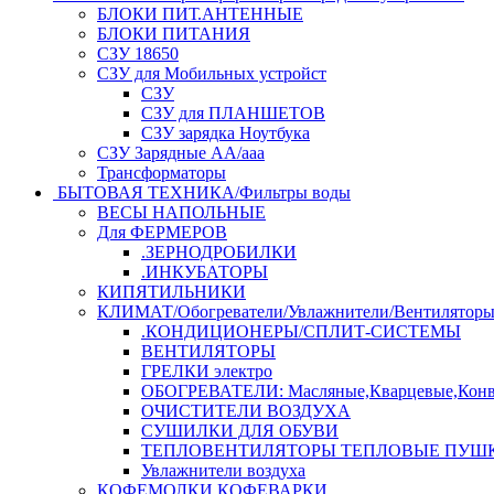
БЛОКИ ПИТ.АНТЕННЫЕ
БЛОКИ ПИТАНИЯ
СЗУ 18650
СЗУ для Мобильных устройст
СЗУ
СЗУ для ПЛАНШЕТОВ
СЗУ зарядка Ноутбука
СЗУ Зарядные АА/ааа
Трансформаторы
БЫТОВАЯ ТЕХНИКА/Фильтры воды
ВЕСЫ НАПОЛЬНЫЕ
Для ФЕРМЕРОВ
.ЗЕРНОДРОБИЛКИ
.ИНКУБАТОРЫ
КИПЯТИЛЬНИКИ
КЛИМАТ/Обогреватели/Увлажнители/Вентилятор
.КОНДИЦИОНЕРЫ/СПЛИТ-СИСТЕМЫ
ВЕНТИЛЯТОРЫ
ГРЕЛКИ электро
ОБОГРЕВАТЕЛИ: Масляные,Кварцевые,Конв
ОЧИСТИТЕЛИ ВОЗДУХА
СУШИЛКИ ДЛЯ ОБУВИ
ТЕПЛОВЕНТИЛЯТОРЫ ТЕПЛОВЫЕ ПУШ
Увлажнители воздуха
КОФЕМОЛКИ,КОФЕВАРКИ