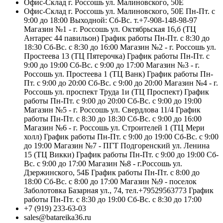
Офис-Склад г. Россошь ул. Малиновского, 50Е
Офис-Склад г. Россошь ул. Малиновского, 50Е Пн-Пт. с
9:00 до 18:00 Выходной: Сб-Вс. т.+7-908-148-98-97
Магазин №1 - г. Россошь ул. Октябрьская 16,б (ТЦ
Антарес 44 павильон) График работы Пн-Пт. с 8:30 до
18:30 Сб-Вс. с 8:30 до 16:00 Магазин №2 - г. Россошь ул.
Простеева 13 (ТЦ Пятерочка) График работы Пн-Пт. с
9:00 до 19:00 Сб-Вс. с 9:00 до 17:00 Магазин №3 - г.
Россошь ул. Простеева 1 (ТЦ Ванк) График работы Пн-
Пт. с 9:00 до 20:00 Сб-Вс. с 9:00 до 20:00 Магазин №4 - г.
Россошь ул. проспект Труда 1и (ТЦ Проспект) График
работы Пн-Пт. с 9:00 до 20:00 Сб-Вс. с 9:00 до 19:00
Магазин №5 - г. Россошь ул. Свердлова 11/4 График
работы Пн-Пт. с 8:30 до 18:30 Сб-Вс. с 9:00 до 16:00
Магазин №6 - г. Россошь ул. Строителей 1 (ТЦ Мери
холл) График работы Пн-Пт. с 9:00 до 19:00 Сб-Вс. с 9:00
до 19:00 Магазин №7 - ПГТ Подгоренский ул. Ленина
15 (ТЦ Викки) График работы Пн-Пт. с 9:00 до 19:00 Сб-
Вс. с 9:00 до 17:00 Магазин №8 - г.Россошь ул.
Дзержинского, 54Б График работы Пн-Пт. с 8:00 до
18:00 Сб-Вс. с 8:00 до 17:00 Магазин №9 - поселок
Заболотовка Базарная ул., 74, тел.+79529563773 График
работы Пн-Пт. с 8:30 до 19:00 Сб-Вс. с 8:30 до 17:00
+7 (919) 233-63-03
sales@batareika36.ru