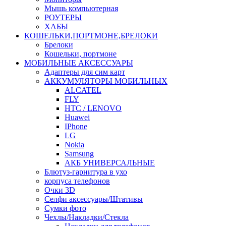
Мышь компьютерная
РОУТЕРЫ
ХАБЫ
КОШЕЛЬКИ,ПОРТМОНЕ,БРЕЛОКИ
Брелоки
Кошельки, портмоне
МОБИЛЬНЫЕ АКСЕССУАРЫ
Адаптеры для сим карт
АККУМУЛЯТОРЫ МОБИЛЬНЫХ
ALCATEL
FLY
HTC / LENOVO
Huawei
IPhone
LG
Nokia
Samsung
АКБ УНИВЕРСАЛЬНЫЕ
Блютуз-гарнитура в ухо
корпуса телефонов
Очки 3D
Селфи аксессуары/Штативы
Сумки фото
Чехлы/Накладки/Стекла