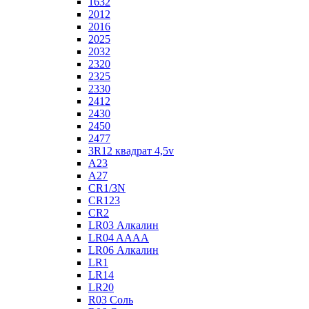
1632
2012
2016
2025
2032
2320
2325
2330
2412
2430
2450
2477
3R12 квадрат 4,5v
A23
A27
CR1/3N
CR123
CR2
LR03 Алкалин
LR04 AAAA
LR06 Алкалин
LR1
LR14
LR20
R03 Соль