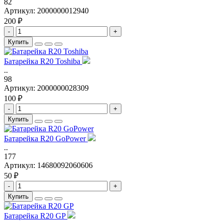
82
Артикул:
2000000012940
200 ₽
-
+
Купить
Батарейка R20 Toshiba
..
98
Артикул:
2000000028309
100 ₽
-
+
Купить
Батарейка R20 GoPower
..
177
Артикул:
14680092060606
50 ₽
-
+
Купить
Батарейка R20 GP