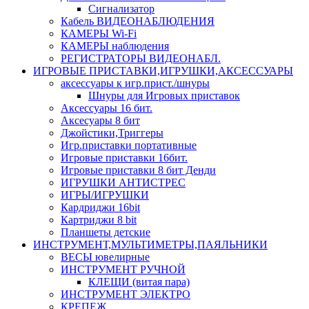
Сигнализатор
Кабель ВИДЕОНАБЛЮДЕНИЯ
КАМЕРЫ Wi-Fi
КАМЕРЫ наблюдения
РЕГИСТРАТОРЫ ВИДЕОНАБЛ.
ИГРОВЫЕ ПРИСТАВКИ,ИГРУШКИ,АКСЕССУАРЫ
аксесcуары к игр.прист./шнуры
Шнуры для Игровых приставок
Аксессуары 16 бит.
Аксесуары 8 бит
Джойстики,Триггеры
Игр.приставки портативные
Игровые приставки 16бит.
Игровые приставки 8 бит Денди
ИГРУШКИ АНТИСТРЕС
ИГРЫ/ИГРУШКИ
Кардриджи 16bit
Картриджи 8 bit
Планшеты детские
ИНСТРУМЕНТ,МУЛЬТИМЕТРЫ,ПАЯЛЬНИКИ
ВЕСЫ ювелирные
ИНСТРУМЕНТ РУЧНОЙ
КЛЕЩИ (витая пара)
ИНСТРУМЕНТ ЭЛЕКТРО
КРЕПЕЖ