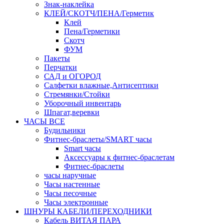
Знак-наклейка
КЛЕЙ/СКОТЧ/ПЕНА/Герметик
Клей
Пена/Герметики
Скотч
ФУМ
Пакеты
Перчатки
САД и ОГОРОД
Салфетки влажные,Антисептики
Стремянки/Стойки
Уборочный инвентарь
Шпагат,веревки
ЧАСЫ ВСЕ
Будильники
Фитнес-браслеты/SMART часы
Smart часы
Аксессуары к фитнес-браслетам
Фитнес-браслеты
часы наручные
Часы настенные
Часы песочные
Часы электронные
ШНУРЫ КАБЕЛИ/ПЕРЕХОДНИКИ
Кабель ВИТАЯ ПАРА