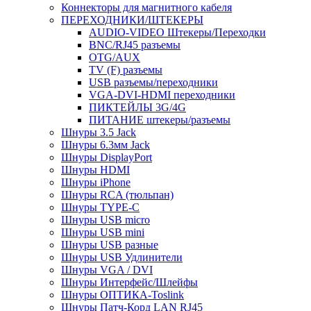
Коннекторы для магнитного кабеля
ПЕРЕХОДНИКИ/ШТЕКЕРЫ
AUDIO-VIDEO Штекеры/Переходки
BNC/RJ45 разъемы
OTG/AUX
TV (F) разъемы
USB разъемы/переходники
VGA-DVI-HDMI переходники
ПИКТЕЙЛЫ 3G/4G
ПИТАНИЕ штекеры/разъемы
Шнуры 3.5 Jack
Шнуры 6.3мм Jack
Шнуры DisplayPort
Шнуры HDMI
Шнуры iPhone
Шнуры RCA (тюльпан)
Шнуры TYPE-C
Шнуры USB micro
Шнуры USB mini
Шнуры USB разные
Шнуры USB Удлинители
Шнуры VGA / DVI
Шнуры Интерфейс/Шлейфы
Шнуры ОПТИКА-Toslink
Шнуры Патч-Корд LAN RJ45