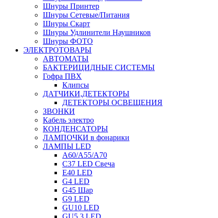
Шнуры Принтер
Шнуры Сетевые/Питания
Шнуры Скарт
Шнуры Удлинители Наушников
Шнуры ФОТО
ЭЛЕКТРОТОВАРЫ
АВТОМАТЫ
БАКТЕРИЦИДНЫЕ СИСТЕМЫ
Гофра ПВХ
Клипсы
ДАТЧИКИ,ДЕТЕКТОРЫ
ДЕТЕКТОРЫ ОСВЕЩЕНИЯ
ЗВОНКИ
Кабель электро
КОНДЕНСАТОРЫ
ЛАМПОЧКИ в фонарики
ЛАМПЫ LED
A60/A55/A70
C37 LED Свеча
E40 LED
G4 LED
G45 Шар
G9 LED
GU10 LED
GU5.3 LED