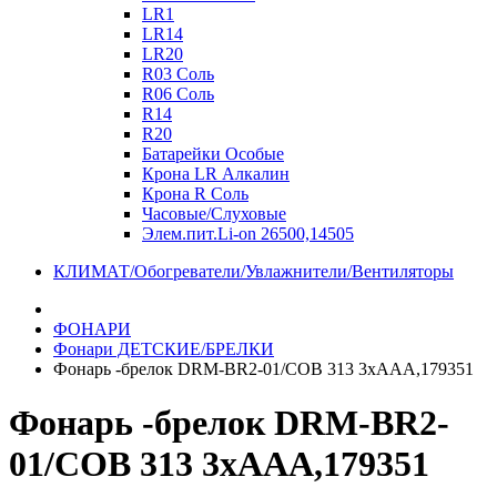
LR1
LR14
LR20
R03 Соль
R06 Соль
R14
R20
Батарейки Особые
Крона LR Алкалин
Крона R Соль
Часовые/Слуховые
Элем.пит.Li-on 26500,14505
КЛИМАТ/Обогреватели/Увлажнители/Вентиляторы
ФОНАРИ
Фонари ДЕТСКИЕ/БРЕЛКИ
Фонарь -брелок DRM-BR2-01/COB 313 3xAAA,179351
Фонарь -брелок DRM-BR2-
01/COB 313 3xAAA,179351