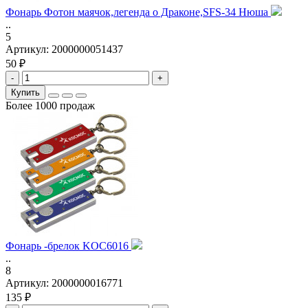
Фонарь Фотон маячок,легенда о Драконе,SFS-34 Нюша
..
5
Артикул:
2000000051437
50 ₽
-
+
Купить
Более 1000 продаж
Фонарь -брелок KOC6016
..
8
Артикул:
2000000016771
135 ₽