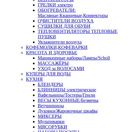
ГРЕЛКИ электро
ОБОГРЕВАТЕЛИ:
Масляные,Кварцевые,Конвекторы
ОЧИСТИТЕЛИ ВОЗДУХА
СУШИЛКИ ДЛЯ ОБУВИ
ТЕПЛОВЕНТИЛЯТОРЫ ТЕПЛОВЫЕ
ПУШКИ
Увлажнители воздуха
КОФЕМОЛКИ,КОФЕВАРКИ
КРАСОТА И ЗДОРОВЬЕ
Маникюрные наборы/Лампы/Scholl
МАССАЖЁРЫ
УХОД за ВОЛОСАМИ
КУЛЕРЫ ДЛЯ ВОДЫ
КУХНЯ
БЛЕНДЕРЫ
БЛИННИЦЫ электрические
Вафельницы/Тостеры/Грили
ВЕСЫ КУХОННЫЕ/Безмены
Ветчинницы
Духовки/Жаровочные шкафы
МИКСЕРЫ
Мультиварки
МЯСОРУБКИ