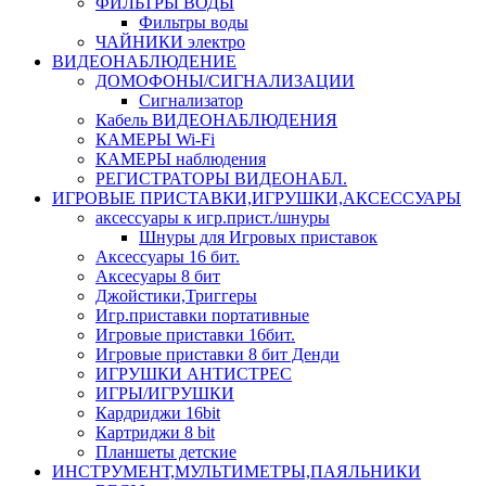
ФИЛЬТРЫ ВОДЫ
Фильтры воды
ЧАЙНИКИ электро
ВИДЕОНАБЛЮДЕНИЕ
ДОМОФОНЫ/СИГНАЛИЗАЦИИ
Сигнализатор
Кабель ВИДЕОНАБЛЮДЕНИЯ
КАМЕРЫ Wi-Fi
КАМЕРЫ наблюдения
РЕГИСТРАТОРЫ ВИДЕОНАБЛ.
ИГРОВЫЕ ПРИСТАВКИ,ИГРУШКИ,АКСЕССУАРЫ
аксесcуары к игр.прист./шнуры
Шнуры для Игровых приставок
Аксессуары 16 бит.
Аксесуары 8 бит
Джойстики,Триггеры
Игр.приставки портативные
Игровые приставки 16бит.
Игровые приставки 8 бит Денди
ИГРУШКИ АНТИСТРЕС
ИГРЫ/ИГРУШКИ
Кардриджи 16bit
Картриджи 8 bit
Планшеты детские
ИНСТРУМЕНТ,МУЛЬТИМЕТРЫ,ПАЯЛЬНИКИ