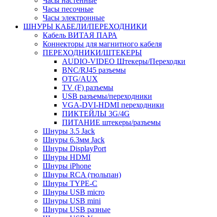
Часы настенные
Часы песочные
Часы электронные
ШНУРЫ КАБЕЛИ/ПЕРЕХОДНИКИ
Кабель ВИТАЯ ПАРА
Коннекторы для магнитного кабеля
ПЕРЕХОДНИКИ/ШТЕКЕРЫ
AUDIO-VIDEO Штекеры/Переходки
BNC/RJ45 разъемы
OTG/AUX
TV (F) разъемы
USB разъемы/переходники
VGA-DVI-HDMI переходники
ПИКТЕЙЛЫ 3G/4G
ПИТАНИЕ штекеры/разъемы
Шнуры 3.5 Jack
Шнуры 6.3мм Jack
Шнуры DisplayPort
Шнуры HDMI
Шнуры iPhone
Шнуры RCA (тюльпан)
Шнуры TYPE-C
Шнуры USB micro
Шнуры USB mini
Шнуры USB разные