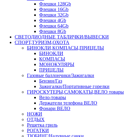
Флешки 128Gb
Флешки 16Gb
Флешки 32Gb
Флешки 4Gb
Флешки 64Gb
Флешки 8Gb
СВЕТОДИОДНЫЕ ТАБЛИЧКИ/ВЫВЕСКИ
СПОРТ,ТУРИЗМ,ОХОТА
БИНОКЛИ,КОМПАСЫ,ПРИЦЕЛЫ
БИНОКЛИ
КОМПАСЫ
МОНОКУЛЯРЫ
ПРИЦЕЛЫ
Газовые баллончики/Зажигалки
Бензин/Газ
Зажигалки/Портативные горелки
ГИРОСКУТЕРЫ,САМОКАТЫ,ВЕЛО товары
Вело-товары
Держатели телефона ВЕЛО
Фонари ВЕЛО
НОЖИ
ОТДЫХ
Решетка гриль
РОГАТКИ
ТЮБИНГ/Надувные санки