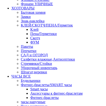
Фонари УЛИЧНЫЕ
ХОЗТОВАРЫ
Бытовая химия
Замки
Знак-наклейка
КЛЕЙ/СКОТЧ/ПЕНА/Герметик
Клей
Пена/Герметики
Скотч
ФУМ
Пакеты
Перчатки
САД и ОГОРОД
Салфетки влажные,Антисептики
Стремянки/Стойки
Уборочный инвентарь
Шпагат,веревки
ЧАСЫ ВСЕ
Будильники
Фитнес-браслеты/SMART часы
Smart часы
Аксессуары к фитнес-браслетам
Фитнес-браслеты
часы наручные