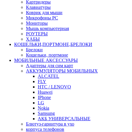
Картридеры
Клавиатуры
Коврик для мыши
Микрофоны PC
Мониторы
Мышь компьютерная
РОУТЕРЫ
ХАБЫ
КОШЕЛЬКИ,ПОРТМОНЕ,БРЕЛОКИ
Брелоки
Кошельки, портмоне
МОБИЛЬНЫЕ АКСЕССУАРЫ
Адаптеры для сим карт
АККУМУЛЯТОРЫ МОБИЛЬНЫХ
ALCATEL
FLY
HTC / LENOVO
Huawei
IPhone
LG
Nokia
Samsung
АКБ УНИВЕРСАЛЬНЫЕ
Блютуз-гарнитура в ухо
корпуса телефонов