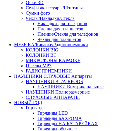
Очки 3D
Селфи аксессуары/Штативы
Сумки фото
Чехлы/Накладки/Стекла
Накладки для телефонов
Пленка для планшетов
Пленки/Стекла для телефонов
Чехлы для планшетов
МУЗЫКА/Караоке/Радиоприемники
КОЛОНКИ BIG
КОЛОНКИ BT
МИКРОФОНЫ КАРАОКЕ
Плееры MP3
РАДИОПРИЁМНИКИ
НАУШНИКИ,СЛУХОВЫЕ Аппараты
НАУШНИКИ BT/AIRPODS
НАУШНИКИ Внутриканальные
НАУШНИКИ Полноразмерные
СЛУХОВЫЕ АППАРАТЫ
НОВЫЙ ГОД
Гирлянды
Гирлянды LED
Гирлянды БАХРОМА
Гирлянды НА БАТАРЕЙКАХ
Гирлянды обычные