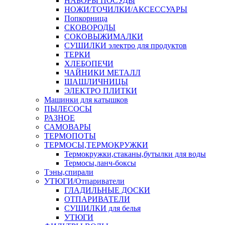
НАБОРЫ ПОСУДЫ
НОЖИ/ТОЧИЛКИ/АКСЕССУАРЫ
Попкорница
СКОВОРОДЫ
СОКОВЫЖИМАЛКИ
СУШИЛКИ электро для продуктов
ТЕРКИ
ХЛЕБОПЕЧИ
ЧАЙНИКИ МЕТАЛЛ
ШАШЛИЧНИЦЫ
ЭЛЕКТРО ПЛИТКИ
Машинки для катышков
ПЫЛЕСОСЫ
РАЗНОЕ
САМОВАРЫ
ТЕРМОПОТЫ
ТЕРМОСЫ,ТЕРМОКРУЖКИ
Термокружки,стаканы,бутылки для воды
Термосы,ланч-боксы
Тэны,спирали
УТЮГИ/Отпариватели
ГЛАДИЛЬНЫЕ ДОСКИ
ОТПАРИВАТЕЛИ
СУШИЛКИ для белья
УТЮГИ