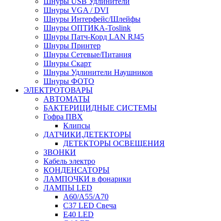
Шнуры USB Удлинители
Шнуры VGA / DVI
Шнуры Интерфейс/Шлейфы
Шнуры ОПТИКА-Toslink
Шнуры Патч-Корд LAN RJ45
Шнуры Принтер
Шнуры Сетевые/Питания
Шнуры Скарт
Шнуры Удлинители Наушников
Шнуры ФОТО
ЭЛЕКТРОТОВАРЫ
АВТОМАТЫ
БАКТЕРИЦИДНЫЕ СИСТЕМЫ
Гофра ПВХ
Клипсы
ДАТЧИКИ,ДЕТЕКТОРЫ
ДЕТЕКТОРЫ ОСВЕЩЕНИЯ
ЗВОНКИ
Кабель электро
КОНДЕНСАТОРЫ
ЛАМПОЧКИ в фонарики
ЛАМПЫ LED
A60/A55/A70
C37 LED Свеча
E40 LED