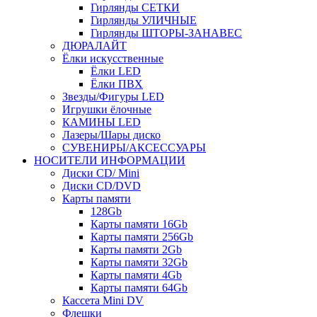
Гирлянды СЕТКИ
Гирлянды УЛИЧНЫЕ
Гирлянды ШТОРЫ-ЗАНАВЕС
ДЮРАЛАЙТ
Ёлки искусственные
Ёлки LED
Ёлки ПВХ
Звезды/Фигуры LED
Игрушки ёлочные
КАМИНЫ LED
Лазеры/Шары диско
СУВЕНИРЫ/АКСЕССУАРЫ
НОСИТЕЛИ ИНФОРМАЦИИ
Диски CD/ Mini
Диски CD/DVD
Карты памяти
128Gb
Карты памяти 16Gb
Карты памяти 256Gb
Карты памяти 2Gb
Карты памяти 32Gb
Карты памяти 4Gb
Карты памяти 64Gb
Кассета Mini DV
Флешки