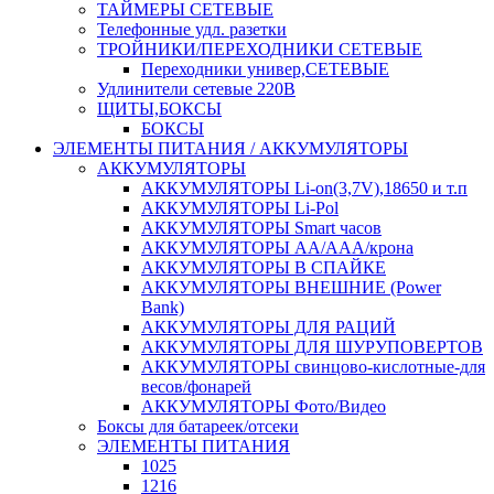
ТАЙМЕРЫ СЕТЕВЫЕ
Телефонные удл. разетки
ТРОЙНИКИ/ПЕРЕХОДНИКИ СЕТЕВЫЕ
Переходники универ,СЕТЕВЫЕ
Удлинители сетевые 220В
ЩИТЫ,БОКСЫ
БОКСЫ
ЭЛЕМЕНТЫ ПИТАНИЯ / АККУМУЛЯТОРЫ
АККУМУЛЯТОРЫ
АККУМУЛЯТОРЫ Li-on(3,7V),18650 и т.п
АККУМУЛЯТОРЫ Li-Pol
АККУМУЛЯТОРЫ Smart часов
АККУМУЛЯТОРЫ АА/ААА/крона
АККУМУЛЯТОРЫ В СПАЙКЕ
АККУМУЛЯТОРЫ ВНЕШНИЕ (Power
Bank)
АККУМУЛЯТОРЫ ДЛЯ РАЦИЙ
АККУМУЛЯТОРЫ ДЛЯ ШУРУПОВЕРТОВ
АККУМУЛЯТОРЫ свинцово-кислотные-для
весов/фонарей
АККУМУЛЯТОРЫ Фото/Видео
Боксы для батареек/отсеки
ЭЛЕМЕНТЫ ПИТАНИЯ
1025
1216