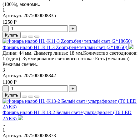
(100%), экономн..
1
Артикул:
2075000008835
1250 ₽
-
+
Купить
Фонарь налоб HL-K11-3 Zoom,бел+теплый свет (2*18650)
Длина: 44 мм. Диаметр линзы: 18 мм.Количество светодиодов:
1 (один). Зуммирование светового потока: Есть (механика).
Режимы свечен..
3
Артикул:
2075000008842
1100 ₽
-
+
Купить
Фонарь налоб HL-K13-2 Белый свет+ультрафиолет (T6 LED
2АКБ)
..
1
Артикул:
2075000008873