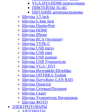
VGA-DVI-HDMI переходники
ПИКТЕЙЛЫ 3G/4G
ПИТАНИЕ штекеры/разъемы
Шнуры 3.5 Jack
Шнуры 6.3мм Jack
Шнуры DisplayPort
Шнуры HDMI
Шнуры iPhone
Шнуры RCA (тюльпан)
Шнуры TYPE-C
Шнуры USB micro
Шнуры USB mini
Шнуры USB разные
Шнуры USB Удлинители
Шнуры VGA / DVI
Шнуры Интерфейс/Шлейфы
Шнуры ОПТИКА-Toslink
Шнуры Патч-Корд LAN RJ45
Шнуры Принтер
Шнуры Сетевые/Питания
Шнуры Скарт
Шнуры Удлинители Наушников
Шнуры ФОТО
ЭЛЕКТРОТОВАРЫ
АВТОМАТЫ