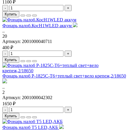
1100 ₽
-
+
Купить
Фонарь налоб.КосH1WLED аккум
..
20
Артикул:
2001000040711
400 ₽
-
+
Купить
Фонарь налоб P-1825C-T6+теплый свет+вело крепеж,2/18650
..
2
Артикул:
2001000042302
1650 ₽
-
+
Купить
Фонарь налоб T5 LED,АКБ