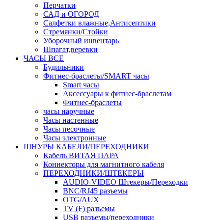
Перчатки
САД и ОГОРОД
Салфетки влажные,Антисептики
Стремянки/Стойки
Уборочный инвентарь
Шпагат,веревки
ЧАСЫ ВСЕ
Будильники
Фитнес-браслеты/SMART часы
Smart часы
Аксессуары к фитнес-браслетам
Фитнес-браслеты
часы наручные
Часы настенные
Часы песочные
Часы электронные
ШНУРЫ КАБЕЛИ/ПЕРЕХОДНИКИ
Кабель ВИТАЯ ПАРА
Коннекторы для магнитного кабеля
ПЕРЕХОДНИКИ/ШТЕКЕРЫ
AUDIO-VIDEO Штекеры/Переходки
BNC/RJ45 разъемы
OTG/AUX
TV (F) разъемы
USB разъемы/переходники