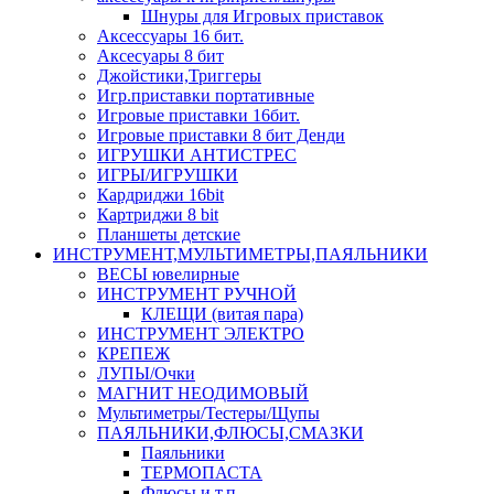
Шнуры для Игровых приставок
Аксессуары 16 бит.
Аксесуары 8 бит
Джойстики,Триггеры
Игр.приставки портативные
Игровые приставки 16бит.
Игровые приставки 8 бит Денди
ИГРУШКИ АНТИСТРЕС
ИГРЫ/ИГРУШКИ
Кардриджи 16bit
Картриджи 8 bit
Планшеты детские
ИНСТРУМЕНТ,МУЛЬТИМЕТРЫ,ПАЯЛЬНИКИ
ВЕСЫ ювелирные
ИНСТРУМЕНТ РУЧНОЙ
КЛЕЩИ (витая пара)
ИНСТРУМЕНТ ЭЛЕКТРО
КРЕПЕЖ
ЛУПЫ/Очки
МАГНИТ НЕОДИМОВЫЙ
Мультиметры/Тестеры/Щупы
ПАЯЛЬНИКИ,ФЛЮСЫ,СМАЗКИ
Паяльники
ТЕРМОПАСТА
Флюсы и т.п.