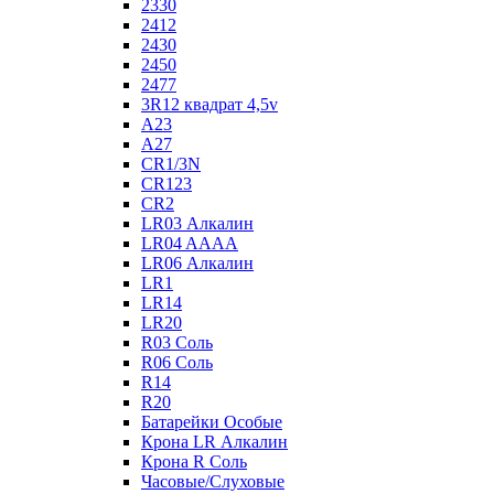
2330
2412
2430
2450
2477
3R12 квадрат 4,5v
A23
A27
CR1/3N
CR123
CR2
LR03 Алкалин
LR04 AAAA
LR06 Алкалин
LR1
LR14
LR20
R03 Соль
R06 Соль
R14
R20
Батарейки Особые
Крона LR Алкалин
Крона R Соль
Часовые/Слуховые