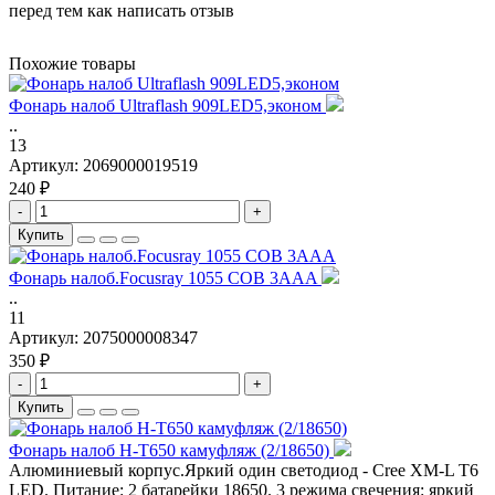
перед тем как написать отзыв
Похожие товары
Фонарь налоб Ultraflash 909LED5,эконом
..
13
Артикул:
2069000019519
240 ₽
-
+
Купить
Фонарь налоб.Focusray 1055 COB 3AAA
..
11
Артикул:
2075000008347
350 ₽
-
+
Купить
Фонарь налоб H-T650 камуфляж (2/18650)
Алюминиевый корпус.Яркий один светодиод - Cree XM-L T6
LED. Питание: 2 батарейки 18650. 3 режима свечения: яркий