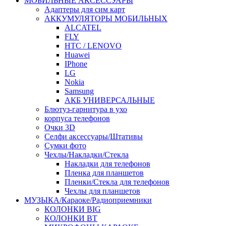
МОБИЛЬНЫЕ АКСЕССУАРЫ
Адаптеры для сим карт
АККУМУЛЯТОРЫ МОБИЛЬНЫХ
ALCATEL
FLY
HTC / LENOVO
Huawei
IPhone
LG
Nokia
Samsung
АКБ УНИВЕРСАЛЬНЫЕ
Блютуз-гарнитура в ухо
корпуса телефонов
Очки 3D
Селфи аксессуары/Штативы
Сумки фото
Чехлы/Накладки/Стекла
Накладки для телефонов
Пленка для планшетов
Пленки/Стекла для телефонов
Чехлы для планшетов
МУЗЫКА/Караоке/Радиоприемники
КОЛОНКИ BIG
КОЛОНКИ BT