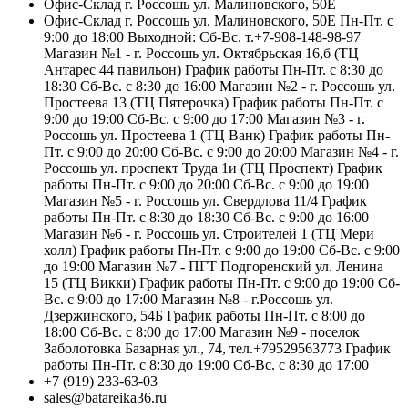
Офис-Склад г. Россошь ул. Малиновского, 50Е
Офис-Склад г. Россошь ул. Малиновского, 50Е Пн-Пт. с
9:00 до 18:00 Выходной: Сб-Вс. т.+7-908-148-98-97
Магазин №1 - г. Россошь ул. Октябрьская 16,б (ТЦ
Антарес 44 павильон) График работы Пн-Пт. с 8:30 до
18:30 Сб-Вс. с 8:30 до 16:00 Магазин №2 - г. Россошь ул.
Простеева 13 (ТЦ Пятерочка) График работы Пн-Пт. с
9:00 до 19:00 Сб-Вс. с 9:00 до 17:00 Магазин №3 - г.
Россошь ул. Простеева 1 (ТЦ Ванк) График работы Пн-
Пт. с 9:00 до 20:00 Сб-Вс. с 9:00 до 20:00 Магазин №4 - г.
Россошь ул. проспект Труда 1и (ТЦ Проспект) График
работы Пн-Пт. с 9:00 до 20:00 Сб-Вс. с 9:00 до 19:00
Магазин №5 - г. Россошь ул. Свердлова 11/4 График
работы Пн-Пт. с 8:30 до 18:30 Сб-Вс. с 9:00 до 16:00
Магазин №6 - г. Россошь ул. Строителей 1 (ТЦ Мери
холл) График работы Пн-Пт. с 9:00 до 19:00 Сб-Вс. с 9:00
до 19:00 Магазин №7 - ПГТ Подгоренский ул. Ленина
15 (ТЦ Викки) График работы Пн-Пт. с 9:00 до 19:00 Сб-
Вс. с 9:00 до 17:00 Магазин №8 - г.Россошь ул.
Дзержинского, 54Б График работы Пн-Пт. с 8:00 до
18:00 Сб-Вс. с 8:00 до 17:00 Магазин №9 - поселок
Заболотовка Базарная ул., 74, тел.+79529563773 График
работы Пн-Пт. с 8:30 до 19:00 Сб-Вс. с 8:30 до 17:00
+7 (919) 233-63-03
sales@batareika36.ru