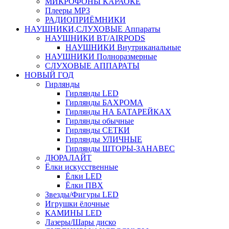
МИКРОФОНЫ КАРАОКЕ
Плееры MP3
РАДИОПРИЁМНИКИ
НАУШНИКИ,СЛУХОВЫЕ Аппараты
НАУШНИКИ BT/AIRPODS
НАУШНИКИ Внутриканальные
НАУШНИКИ Полноразмерные
СЛУХОВЫЕ АППАРАТЫ
НОВЫЙ ГОД
Гирлянды
Гирлянды LED
Гирлянды БАХРОМА
Гирлянды НА БАТАРЕЙКАХ
Гирлянды обычные
Гирлянды СЕТКИ
Гирлянды УЛИЧНЫЕ
Гирлянды ШТОРЫ-ЗАНАВЕС
ДЮРАЛАЙТ
Ёлки искусственные
Ёлки LED
Ёлки ПВХ
Звезды/Фигуры LED
Игрушки ёлочные
КАМИНЫ LED
Лазеры/Шары диско