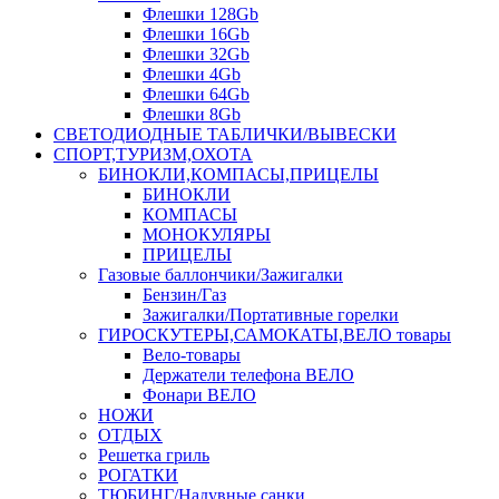
Флешки 128Gb
Флешки 16Gb
Флешки 32Gb
Флешки 4Gb
Флешки 64Gb
Флешки 8Gb
СВЕТОДИОДНЫЕ ТАБЛИЧКИ/ВЫВЕСКИ
СПОРТ,ТУРИЗМ,ОХОТА
БИНОКЛИ,КОМПАСЫ,ПРИЦЕЛЫ
БИНОКЛИ
КОМПАСЫ
МОНОКУЛЯРЫ
ПРИЦЕЛЫ
Газовые баллончики/Зажигалки
Бензин/Газ
Зажигалки/Портативные горелки
ГИРОСКУТЕРЫ,САМОКАТЫ,ВЕЛО товары
Вело-товары
Держатели телефона ВЕЛО
Фонари ВЕЛО
НОЖИ
ОТДЫХ
Решетка гриль
РОГАТКИ
ТЮБИНГ/Надувные санки