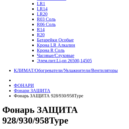
LR1
LR14
LR20
R03 Соль
R06 Соль
R14
R20
Батарейки Особые
Крона LR Алкалин
Крона R Соль
Часовые/Слуховые
Элем.пит.Li-on 26500,14505
КЛИМАТ/Обогреватели/Увлажнители/Вентиляторы
ФОНАРИ
Фонари ЗАЩИТА
Фонарь ЗАЩИТА 928/930/958Type
Фонарь ЗАЩИТА
928/930/958Type