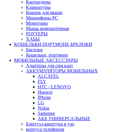
Картридеры
Клавиатуры
Коврик для мыши
Микрофоны PC
Мониторы
Мышь компьютерная
РОУТЕРЫ
ХАБЫ
КОШЕЛЬКИ,ПОРТМОНЕ,БРЕЛОКИ
Брелоки
Кошельки, портмоне
МОБИЛЬНЫЕ АКСЕССУАРЫ
Адаптеры для сим карт
АККУМУЛЯТОРЫ МОБИЛЬНЫХ
ALCATEL
FLY
HTC / LENOVO
Huawei
IPhone
LG
Nokia
Samsung
АКБ УНИВЕРСАЛЬНЫЕ
Блютуз-гарнитура в ухо
корпуса телефонов