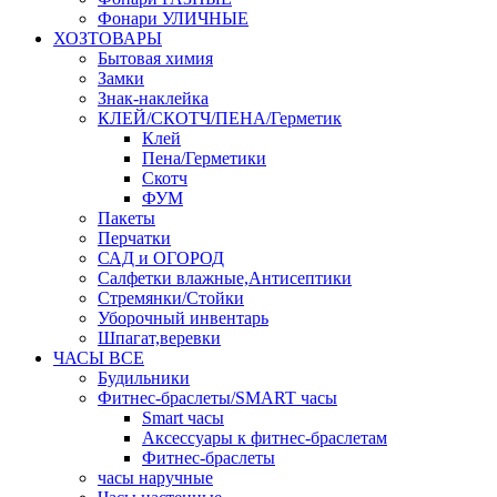
Фонари УЛИЧНЫЕ
ХОЗТОВАРЫ
Бытовая химия
Замки
Знак-наклейка
КЛЕЙ/СКОТЧ/ПЕНА/Герметик
Клей
Пена/Герметики
Скотч
ФУМ
Пакеты
Перчатки
САД и ОГОРОД
Салфетки влажные,Антисептики
Стремянки/Стойки
Уборочный инвентарь
Шпагат,веревки
ЧАСЫ ВСЕ
Будильники
Фитнес-браслеты/SMART часы
Smart часы
Аксессуары к фитнес-браслетам
Фитнес-браслеты
часы наручные