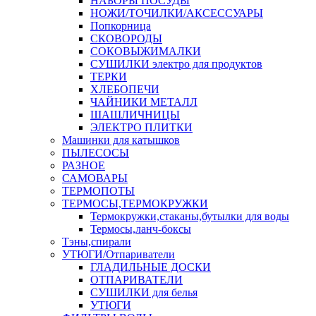
НАБОРЫ ПОСУДЫ
НОЖИ/ТОЧИЛКИ/АКСЕССУАРЫ
Попкорница
СКОВОРОДЫ
СОКОВЫЖИМАЛКИ
СУШИЛКИ электро для продуктов
ТЕРКИ
ХЛЕБОПЕЧИ
ЧАЙНИКИ МЕТАЛЛ
ШАШЛИЧНИЦЫ
ЭЛЕКТРО ПЛИТКИ
Машинки для катышков
ПЫЛЕСОСЫ
РАЗНОЕ
САМОВАРЫ
ТЕРМОПОТЫ
ТЕРМОСЫ,ТЕРМОКРУЖКИ
Термокружки,стаканы,бутылки для воды
Термосы,ланч-боксы
Тэны,спирали
УТЮГИ/Отпариватели
ГЛАДИЛЬНЫЕ ДОСКИ
ОТПАРИВАТЕЛИ
СУШИЛКИ для белья
УТЮГИ