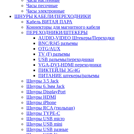
Часы настенные
Часы песочные
Часы электронные
ШНУРЫ КАБЕЛИ/ПЕРЕХОДНИКИ
Кабель ВИТАЯ ПАРА
Коннекторы для магнитного кабеля
ПЕРЕХОДНИКИ/ШТЕКЕРЫ
AUDIO-VIDEO Штекеры/Переходки
BNC/RJ45 разъемы
OTG/AUX
TV (F) разъемы
USB разъемы/переходники
VGA-DVI-HDMI переходники
ПИКТЕЙЛЫ 3G/4G
ПИТАНИЕ штекеры/разъемы
Шнуры 3.5 Jack
Шнуры 6.3мм Jack
Шнуры DisplayPort
Шнуры HDMI
Шнуры iPhone
Шнуры RCA (тюльпан)
Шнуры TYPE-C
Шнуры USB micro
Шнуры USB mini
Шнуры USB разные