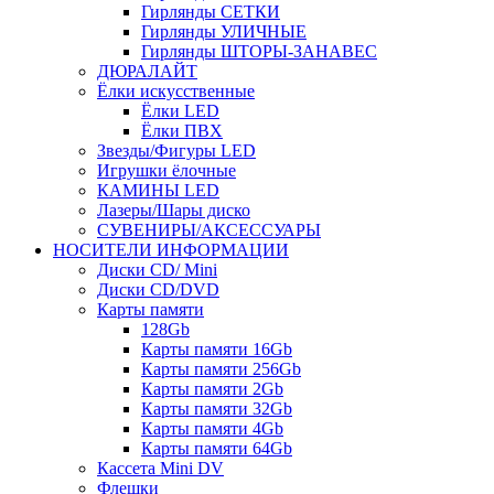
Гирлянды СЕТКИ
Гирлянды УЛИЧНЫЕ
Гирлянды ШТОРЫ-ЗАНАВЕС
ДЮРАЛАЙТ
Ёлки искусственные
Ёлки LED
Ёлки ПВХ
Звезды/Фигуры LED
Игрушки ёлочные
КАМИНЫ LED
Лазеры/Шары диско
СУВЕНИРЫ/АКСЕССУАРЫ
НОСИТЕЛИ ИНФОРМАЦИИ
Диски CD/ Mini
Диски CD/DVD
Карты памяти
128Gb
Карты памяти 16Gb
Карты памяти 256Gb
Карты памяти 2Gb
Карты памяти 32Gb
Карты памяти 4Gb
Карты памяти 64Gb
Кассета Mini DV
Флешки