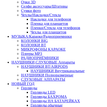
Очки 3D
Селфи аксессуары/Штативы
Сумки фото
Чехлы/Накладки/Стекла
Накладки для телефонов
Пленка для планшетов
Пленки/Стекла для телефонов
Чехлы для планшетов
МУЗЫКА/Караоке/Радиоприемники
КОЛОНКИ BIG
КОЛОНКИ BT
МИКРОФОНЫ КАРАОКЕ
Плееры MP3
РАДИОПРИЁМНИКИ
НАУШНИКИ,СЛУХОВЫЕ Аппараты
НАУШНИКИ BT/AIRPODS
НАУШНИКИ Внутриканальные
НАУШНИКИ Полноразмерные
СЛУХОВЫЕ АППАРАТЫ
НОВЫЙ ГОД
Гирлянды
Гирлянды LED
Гирлянды БАХРОМА
Гирлянды НА БАТАРЕЙКАХ
Гирлянды обычные