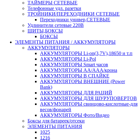
ТАЙМЕРЫ СЕТЕВЫЕ
Телефонные удл. разетки
ТРОЙНИКИ/ПЕРЕХОДНИКИ СЕТЕВЫЕ
Переходники универ,СЕТЕВЫЕ
Удлинители сетевые 220В
ЩИТЫ,БОКСЫ
БОКСЫ
ЭЛЕМЕНТЫ ПИТАНИЯ / АККУМУЛЯТОРЫ
АККУМУЛЯТОРЫ
АККУМУЛЯТОРЫ Li-on(3,7V),18650 и т.п
АККУМУЛЯТОРЫ Li-Pol
АККУМУЛЯТОРЫ Smart часов
АККУМУЛЯТОРЫ АА/ААА/крона
АККУМУЛЯТОРЫ В СПАЙКЕ
АККУМУЛЯТОРЫ ВНЕШНИЕ (Power
Bank)
АККУМУЛЯТОРЫ ДЛЯ РАЦИЙ
АККУМУЛЯТОРЫ ДЛЯ ШУРУПОВЕРТОВ
АККУМУЛЯТОРЫ свинцово-кислотные-для
весов/фонарей
АККУМУЛЯТОРЫ Фото/Видео
Боксы для батареек/отсеки
ЭЛЕМЕНТЫ ПИТАНИЯ
1025
1216