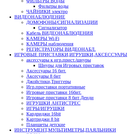
ФИЛЬТРЫ ВОДЫ
Фильтры воды
ЧАЙНИКИ электро
ВИДЕОНАБЛЮДЕНИЕ
ДОМОФОНЫ/СИГНАЛИЗАЦИИ
Сигнализатор
Кабель ВИДЕОНАБЛЮДЕНИЯ
КАМЕРЫ Wi-Fi
КАМЕРЫ наблюдения
РЕГИСТРАТОРЫ ВИДЕОНАБЛ.
ИГРОВЫЕ ПРИСТАВКИ,ИГРУШКИ,АКСЕССУАРЫ
аксесcуары к игр.прист./шнуры
Шнуры для Игровых приставок
Аксессуары 16 бит.
Аксесуары 8 бит
Джойстики,Триггеры
Игр.приставки портативные
Игровые приставки 16бит.
Игровые приставки 8 бит Денди
ИГРУШКИ АНТИСТРЕС
ИГРЫ/ИГРУШКИ
Кардриджи 16bit
Картриджи 8 bit
Планшеты детские
ИНСТРУМЕНТ,МУЛЬТИМЕТРЫ,ПАЯЛЬНИКИ