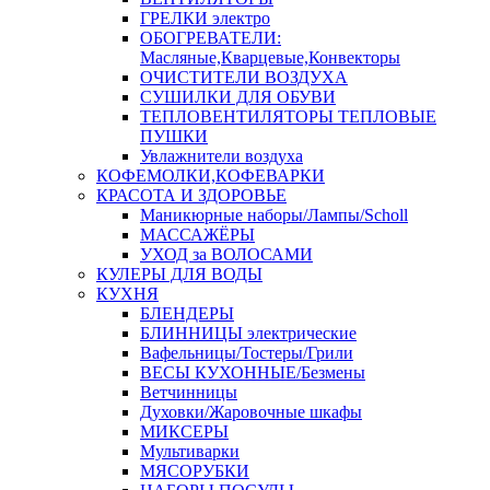
ГРЕЛКИ электро
ОБОГРЕВАТЕЛИ:
Масляные,Кварцевые,Конвекторы
ОЧИСТИТЕЛИ ВОЗДУХА
СУШИЛКИ ДЛЯ ОБУВИ
ТЕПЛОВЕНТИЛЯТОРЫ ТЕПЛОВЫЕ
ПУШКИ
Увлажнители воздуха
КОФЕМОЛКИ,КОФЕВАРКИ
КРАСОТА И ЗДОРОВЬЕ
Маникюрные наборы/Лампы/Scholl
МАССАЖЁРЫ
УХОД за ВОЛОСАМИ
КУЛЕРЫ ДЛЯ ВОДЫ
КУХНЯ
БЛЕНДЕРЫ
БЛИННИЦЫ электрические
Вафельницы/Тостеры/Грили
ВЕСЫ КУХОННЫЕ/Безмены
Ветчинницы
Духовки/Жаровочные шкафы
МИКСЕРЫ
Мультиварки
МЯСОРУБКИ