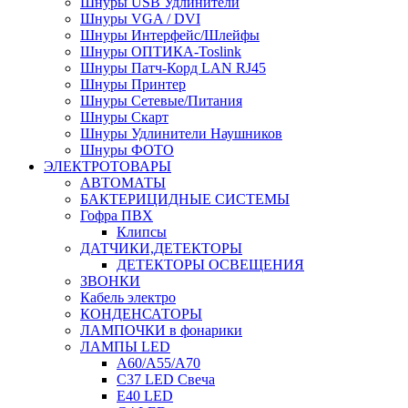
Шнуры USB Удлинители
Шнуры VGA / DVI
Шнуры Интерфейс/Шлейфы
Шнуры ОПТИКА-Toslink
Шнуры Патч-Корд LAN RJ45
Шнуры Принтер
Шнуры Сетевые/Питания
Шнуры Скарт
Шнуры Удлинители Наушников
Шнуры ФОТО
ЭЛЕКТРОТОВАРЫ
АВТОМАТЫ
БАКТЕРИЦИДНЫЕ СИСТЕМЫ
Гофра ПВХ
Клипсы
ДАТЧИКИ,ДЕТЕКТОРЫ
ДЕТЕКТОРЫ ОСВЕЩЕНИЯ
ЗВОНКИ
Кабель электро
КОНДЕНСАТОРЫ
ЛАМПОЧКИ в фонарики
ЛАМПЫ LED
A60/A55/A70
C37 LED Свеча
E40 LED