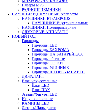
МИКРОФОНЫ КАРАОКЕ
Плееры MP3
РАДИОПРИЁМНИКИ
НАУШНИКИ,СЛУХОВЫЕ Аппараты
НАУШНИКИ BT/AIRPODS
НАУШНИКИ Внутриканальные
НАУШНИКИ Полноразмерные
СЛУХОВЫЕ АППАРАТЫ
НОВЫЙ ГОД
Гирлянды
Гирлянды LED
Гирлянды БАХРОМА
Гирлянды НА БАТАРЕЙКАХ
Гирлянды обычные
Гирлянды СЕТКИ
Гирлянды УЛИЧНЫЕ
Гирлянды ШТОРЫ-ЗАНАВЕС
ДЮРАЛАЙТ
Ёлки искусственные
Ёлки LED
Ёлки ПВХ
Звезды/Фигуры LED
Игрушки ёлочные
КАМИНЫ LED
Лазеры/Шары диско