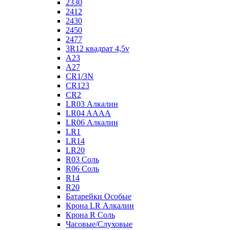
2330
2412
2430
2450
2477
3R12 квадрат 4,5v
A23
A27
CR1/3N
CR123
CR2
LR03 Алкалин
LR04 AAAA
LR06 Алкалин
LR1
LR14
LR20
R03 Соль
R06 Соль
R14
R20
Батарейки Особые
Крона LR Алкалин
Крона R Соль
Часовые/Слуховые