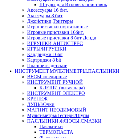
Шнуры для Игровых приставок
Аксессуары 16 бит.
Аксесуары 8 бит
Джойстики,Триггеры
Игр.приставки портативные
Игровые приставки 16бит.
Игровые приставки 8 бит Денди
ИГРУШКИ АНТИСТРЕС
ИГРЫ/ИГРУШКИ
Кардриджи 16bit
Картриджи 8 bit
Планшеты детские
ИНСТРУМЕНТ,МУЛЬТИМЕТРЫ,ПАЯЛЬНИКИ
ВЕСЫ ювелирные
ИНСТРУМЕНТ РУЧНОЙ
КЛЕЩИ (витая пара)
ИНСТРУМЕНТ ЭЛЕКТРО
КРЕПЕЖ
ЛУПЫ/Очки
МАГНИТ НЕОДИМОВЫЙ
Мультиметры/Тестеры/Щупы
ПАЯЛЬНИКИ,ФЛЮСЫ,СМАЗКИ
Паяльники
ТЕРМОПАСТА
Флюсы и т.п.