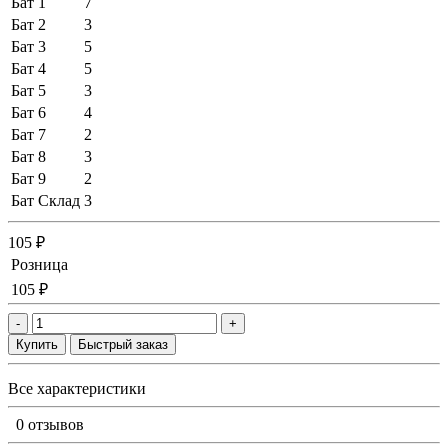
Бат 1
7
Бат 2
3
Бат 3
5
Бат 4
5
Бат 5
3
Бат 6
4
Бат 7
2
Бат 8
3
Бат 9
2
Бат Склад
3
105 ₽
Розница
105 ₽
-
+
Купить
Быстрый заказ
Все характеристики
0 отзывов