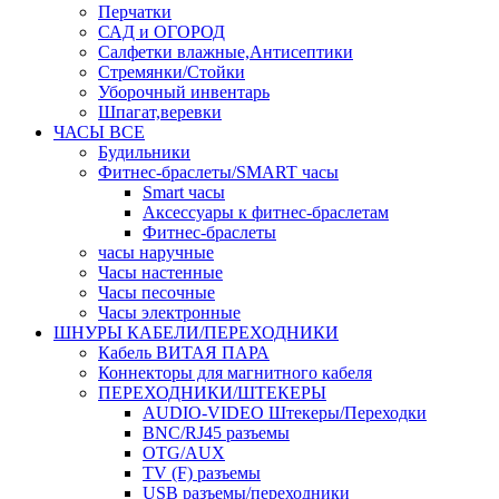
Перчатки
САД и ОГОРОД
Салфетки влажные,Антисептики
Стремянки/Стойки
Уборочный инвентарь
Шпагат,веревки
ЧАСЫ ВСЕ
Будильники
Фитнес-браслеты/SMART часы
Smart часы
Аксессуары к фитнес-браслетам
Фитнес-браслеты
часы наручные
Часы настенные
Часы песочные
Часы электронные
ШНУРЫ КАБЕЛИ/ПЕРЕХОДНИКИ
Кабель ВИТАЯ ПАРА
Коннекторы для магнитного кабеля
ПЕРЕХОДНИКИ/ШТЕКЕРЫ
AUDIO-VIDEO Штекеры/Переходки
BNC/RJ45 разъемы
OTG/AUX
TV (F) разъемы
USB разъемы/переходники