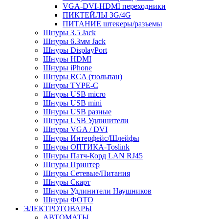
VGA-DVI-HDMI переходники
ПИКТЕЙЛЫ 3G/4G
ПИТАНИЕ штекеры/разъемы
Шнуры 3.5 Jack
Шнуры 6.3мм Jack
Шнуры DisplayPort
Шнуры HDMI
Шнуры iPhone
Шнуры RCA (тюльпан)
Шнуры TYPE-C
Шнуры USB micro
Шнуры USB mini
Шнуры USB разные
Шнуры USB Удлинители
Шнуры VGA / DVI
Шнуры Интерфейс/Шлейфы
Шнуры ОПТИКА-Toslink
Шнуры Патч-Корд LAN RJ45
Шнуры Принтер
Шнуры Сетевые/Питания
Шнуры Скарт
Шнуры Удлинители Наушников
Шнуры ФОТО
ЭЛЕКТРОТОВАРЫ
АВТОМАТЫ