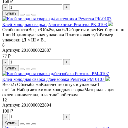
168 ₽
-
+
Купить
Клей холодная сварка д/сантехники Ремтека РК-0103
ОсобенностиВес, г/Объём, мл 62Габариты и весВес брутто по
1 шт.Индивидуальная упаковка Пластиковая тубаРазмер
упаковки (Д × Ш × В..
8
Артикул:
2010000022887
77 ₽
-
+
Купить
Клей холодная сварка д/бензобака Ремтека РМ-0107
Вес62 гОбъем62 млКоличество штук в упаковке1
шт.ТипНабор автохимии холодная сваркаМатериалы для
склеиванияметалл, пластикСвойствам..
12
Артикул:
2010000022894
100 ₽
-
+
Купить