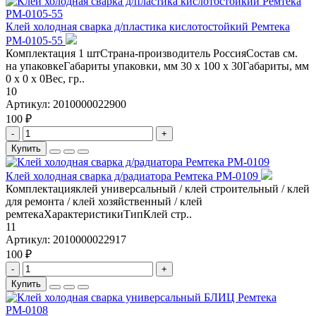
Клей холодная сварка д/пластика кислотостойкий Ремтека
РМ-0105-55
Комплектация 1 штСтрана-производитель РоссияСостав см.
на упаковкеГабариты упаковки, мм 30 x 100 x 30Габариты, мм
0 x 0 x 0Вес, гр..
10
Артикул:
2010000022900
100 ₽
-
+
Купить
Клей холодная сварка д/радиатора Ремтека РМ-0109
Комплектацияклей универсальный / клей строительный / клей
для ремонта / клей хозяйственный / клей
ремтекаХарактеристикиТипКлей стр..
11
Артикул:
2010000022917
100 ₽
-
+
Купить