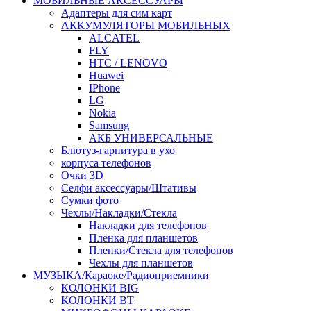
МОБИЛЬНЫЕ АКСЕССУАРЫ
Адаптеры для сим карт
АККУМУЛЯТОРЫ МОБИЛЬНЫХ
ALCATEL
FLY
HTC / LENOVO
Huawei
IPhone
LG
Nokia
Samsung
АКБ УНИВЕРСАЛЬНЫЕ
Блютуз-гарнитура в ухо
корпуса телефонов
Очки 3D
Селфи аксессуары/Штативы
Сумки фото
Чехлы/Накладки/Стекла
Накладки для телефонов
Пленка для планшетов
Пленки/Стекла для телефонов
Чехлы для планшетов
МУЗЫКА/Караоке/Радиоприемники
КОЛОНКИ BIG
КОЛОНКИ BT