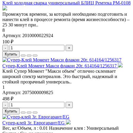
Клей холодная сварка универсальный БЛИЦ Ремтека РМ-0108
Промежуток времени, за который необходимо подготовить и
нанести клей в процессе ремонта (время жизнеспособности) –
25 30 минут при..
8
Артикул:
2010000022924
100 ₽
-
+
Купить
Супер-Клей Момент Макси флакон 20г. 614164/1256317
Клей Супер Момент "Макси объем" отлично склеивает
широкий спектр материалов. Это быстрый, надежный и
стойкий прозрачный универсаль..
1
Артикул:
2075000009825
498 ₽
-
+
Купить
Супер-клей 3г. Еврогарант/EG
Вес, кг/Объем, л : 0.01 Назначение клея : Универсальный