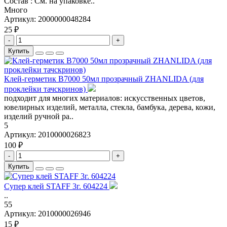
Состав : См. на упаковке..
Много
Артикул:
2000000048284
25 ₽
-
+
Купить
Клей-герметик B7000 50мл прозрачный ZHANLIDA (для
проклейки тачскринов)
подходит для многих материалов: искусственных цветов,
ювелирных изделий, металла, стекла, бамбука, дерева, кожи,
изделий ручной ра..
5
Артикул:
2010000026823
100 ₽
-
+
Купить
Супер клей STAFF 3г. 604224
..
55
Артикул:
2010000026946
15 ₽