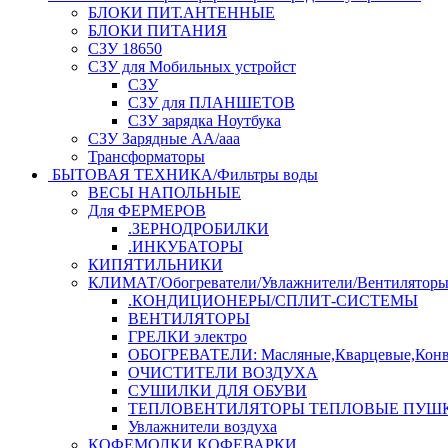
БЛОКИ ПИТ.АНТЕННЫЕ
БЛОКИ ПИТАНИЯ
СЗУ 18650
СЗУ для Мобильных устройст
СЗУ
СЗУ для ПЛАНШЕТОВ
СЗУ зарядка Ноутбука
СЗУ Зарядные АА/ааа
Трансформаторы
БЫТОВАЯ ТЕХНИКА/Фильтры воды
ВЕСЫ НАПОЛЬНЫЕ
Для ФЕРМЕРОВ
.ЗЕРНОДРОБИЛКИ
.ИНКУБАТОРЫ
КИПЯТИЛЬНИКИ
КЛИМАТ/Обогреватели/Увлажнители/Вентилятор
.КОНДИЦИОНЕРЫ/СПЛИТ-СИСТЕМЫ
ВЕНТИЛЯТОРЫ
ГРЕЛКИ электро
ОБОГРЕВАТЕЛИ: Масляные,Кварцевые,Конв
ОЧИСТИТЕЛИ ВОЗДУХА
СУШИЛКИ ДЛЯ ОБУВИ
ТЕПЛОВЕНТИЛЯТОРЫ ТЕПЛОВЫЕ ПУШ
Увлажнители воздуха
КОФЕМОЛКИ,КОФЕВАРКИ