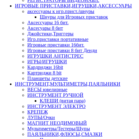
РЕГИСТРАТОРЫ ВИДЕОНАБЛ.
ИГРОВЫЕ ПРИСТАВКИ,ИГРУШКИ,АКСЕССУАРЫ
аксесcуары к игр.прист./шнуры
Шнуры для Игровых приставок
Аксессуары 16 бит.
Аксесуары 8 бит
Джойстики,Триггеры
Игр.приставки портативные
Игровые приставки 16бит.
Игровые приставки 8 бит Денди
ИГРУШКИ АНТИСТРЕС
ИГРЫ/ИГРУШКИ
Кардриджи 16bit
Картриджи 8 bit
Планшеты детские
ИНСТРУМЕНТ,МУЛЬТИМЕТРЫ,ПАЯЛЬНИКИ
ВЕСЫ ювелирные
ИНСТРУМЕНТ РУЧНОЙ
КЛЕЩИ (витая пара)
ИНСТРУМЕНТ ЭЛЕКТРО
КРЕПЕЖ
ЛУПЫ/Очки
МАГНИТ НЕОДИМОВЫЙ
Мультиметры/Тестеры/Щупы
ПАЯЛЬНИКИ,ФЛЮСЫ,СМАЗКИ