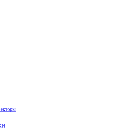
ы
екторы
КИ