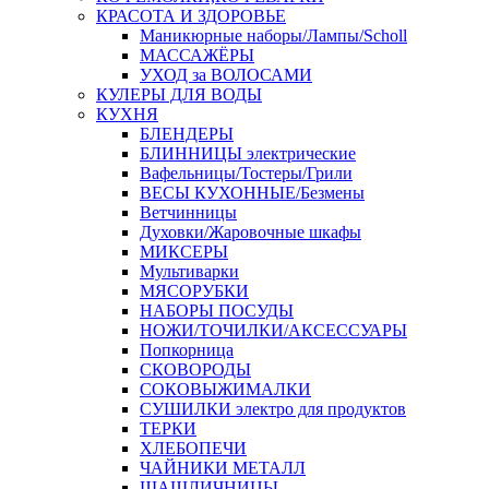
КРАСОТА И ЗДОРОВЬЕ
Маникюрные наборы/Лампы/Scholl
МАССАЖЁРЫ
УХОД за ВОЛОСАМИ
КУЛЕРЫ ДЛЯ ВОДЫ
КУХНЯ
БЛЕНДЕРЫ
БЛИННИЦЫ электрические
Вафельницы/Тостеры/Грили
ВЕСЫ КУХОННЫЕ/Безмены
Ветчинницы
Духовки/Жаровочные шкафы
МИКСЕРЫ
Мультиварки
МЯСОРУБКИ
НАБОРЫ ПОСУДЫ
НОЖИ/ТОЧИЛКИ/АКСЕССУАРЫ
Попкорница
СКОВОРОДЫ
СОКОВЫЖИМАЛКИ
СУШИЛКИ электро для продуктов
ТЕРКИ
ХЛЕБОПЕЧИ
ЧАЙНИКИ МЕТАЛЛ
ШАШЛИЧНИЦЫ