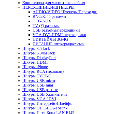
Коннекторы для магнитного кабеля
ПЕРЕХОДНИКИ/ШТЕКЕРЫ
AUDIO-VIDEO Штекеры/Переходки
BNC/RJ45 разъемы
OTG/AUX
TV (F) разъемы
USB разъемы/переходники
VGA-DVI-HDMI переходники
ПИКТЕЙЛЫ 3G/4G
ПИТАНИЕ штекеры/разъемы
Шнуры 3.5 Jack
Шнуры 6.3мм Jack
Шнуры DisplayPort
Шнуры HDMI
Шнуры iPhone
Шнуры RCA (тюльпан)
Шнуры TYPE-C
Шнуры USB micro
Шнуры USB mini
Шнуры USB разные
Шнуры USB Удлинители
Шнуры VGA / DVI
Шнуры Интерфейс/Шлейфы
Шнуры ОПТИКА-Toslink
Шнуры Патч-Корд LAN RJ45