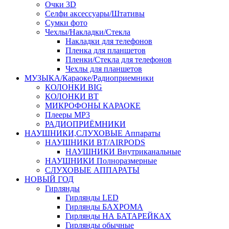
Очки 3D
Селфи аксессуары/Штативы
Сумки фото
Чехлы/Накладки/Стекла
Накладки для телефонов
Пленка для планшетов
Пленки/Стекла для телефонов
Чехлы для планшетов
МУЗЫКА/Караоке/Радиоприемники
КОЛОНКИ BIG
КОЛОНКИ BT
МИКРОФОНЫ КАРАОКЕ
Плееры MP3
РАДИОПРИЁМНИКИ
НАУШНИКИ,СЛУХОВЫЕ Аппараты
НАУШНИКИ BT/AIRPODS
НАУШНИКИ Внутриканальные
НАУШНИКИ Полноразмерные
СЛУХОВЫЕ АППАРАТЫ
НОВЫЙ ГОД
Гирлянды
Гирлянды LED
Гирлянды БАХРОМА
Гирлянды НА БАТАРЕЙКАХ
Гирлянды обычные