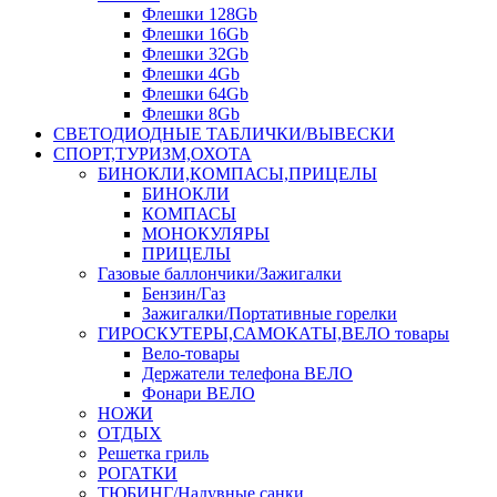
Флешки 128Gb
Флешки 16Gb
Флешки 32Gb
Флешки 4Gb
Флешки 64Gb
Флешки 8Gb
СВЕТОДИОДНЫЕ ТАБЛИЧКИ/ВЫВЕСКИ
СПОРТ,ТУРИЗМ,ОХОТА
БИНОКЛИ,КОМПАСЫ,ПРИЦЕЛЫ
БИНОКЛИ
КОМПАСЫ
МОНОКУЛЯРЫ
ПРИЦЕЛЫ
Газовые баллончики/Зажигалки
Бензин/Газ
Зажигалки/Портативные горелки
ГИРОСКУТЕРЫ,САМОКАТЫ,ВЕЛО товары
Вело-товары
Держатели телефона ВЕЛО
Фонари ВЕЛО
НОЖИ
ОТДЫХ
Решетка гриль
РОГАТКИ
ТЮБИНГ/Надувные санки