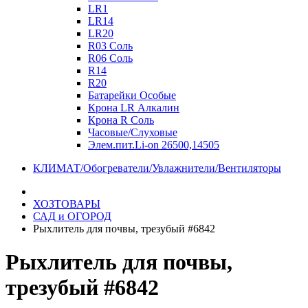
LR1
LR14
LR20
R03 Соль
R06 Соль
R14
R20
Батарейки Особые
Крона LR Алкалин
Крона R Соль
Часовые/Слуховые
Элем.пит.Li-on 26500,14505
КЛИМАТ/Обогреватели/Увлажнители/Вентиляторы
ХОЗТОВАРЫ
САД и ОГОРОД
Рыхлитель для почвы, трезубый #6842
Рыхлитель для почвы,
трезубый #6842