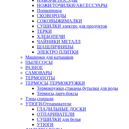
НАБОРЫ ПОСУДЫ
НОЖИ/ТОЧИЛКИ/АКСЕССУАРЫ
Попкорница
СКОВОРОДЫ
СОКОВЫЖИМАЛКИ
СУШИЛКИ электро для продуктов
ТЕРКИ
ХЛЕБОПЕЧИ
ЧАЙНИКИ МЕТАЛЛ
ШАШЛИЧНИЦЫ
ЭЛЕКТРО ПЛИТКИ
Машинки для катышков
ПЫЛЕСОСЫ
РАЗНОЕ
САМОВАРЫ
ТЕРМОПОТЫ
ТЕРМОСЫ,ТЕРМОКРУЖКИ
Термокружки,стаканы,бутылки для воды
Термосы,ланч-боксы
Тэны,спирали
УТЮГИ/Отпариватели
ГЛАДИЛЬНЫЕ ДОСКИ
ОТПАРИВАТЕЛИ
СУШИЛКИ для белья
УТЮГИ