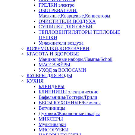
ГРЕЛКИ электро
ОБОГРЕВАТЕЛИ:
Масляные,Кварцевые,Конвекторы
ОЧИСТИТЕЛИ ВОЗДУХА
СУШИЛКИ ДЛЯ ОБУВИ
ТЕПЛОВЕНТИЛЯТОРЫ ТЕПЛОВЫЕ
ПУШКИ
Увлажнители воздуха
КОФЕМОЛКИ,КОФЕВАРКИ
КРАСОТА И ЗДОРОВЬЕ
Маникюрные наборы/Лампы/Scholl
МАССАЖЁРЫ
УХОД за ВОЛОСАМИ
КУЛЕРЫ ДЛЯ ВОДЫ
КУХНЯ
БЛЕНДЕРЫ
БЛИННИЦЫ электрические
Вафельницы/Тостеры/Грили
ВЕСЫ КУХОННЫЕ/Безмены
Ветчинницы
Духовки/Жаровочные шкафы
МИКСЕРЫ
Мультиварки
МЯСОРУБКИ