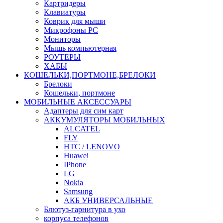
Картридеры
Клавиатуры
Коврик для мыши
Микрофоны PC
Мониторы
Мышь компьютерная
РОУТЕРЫ
ХАБЫ
КОШЕЛЬКИ,ПОРТМОНЕ,БРЕЛОКИ
Брелоки
Кошельки, портмоне
МОБИЛЬНЫЕ АКСЕССУАРЫ
Адаптеры для сим карт
АККУМУЛЯТОРЫ МОБИЛЬНЫХ
ALCATEL
FLY
HTC / LENOVO
Huawei
IPhone
LG
Nokia
Samsung
АКБ УНИВЕРСАЛЬНЫЕ
Блютуз-гарнитура в ухо
корпуса телефонов