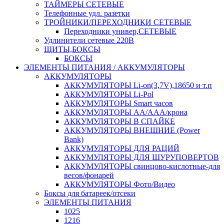
ТАЙМЕРЫ СЕТЕВЫЕ
Телефонные удл. разетки
ТРОЙНИКИ/ПЕРЕХОДНИКИ СЕТЕВЫЕ
Переходники универ,СЕТЕВЫЕ
Удлинители сетевые 220В
ЩИТЫ,БОКСЫ
БОКСЫ
ЭЛЕМЕНТЫ ПИТАНИЯ / АККУМУЛЯТОРЫ
АККУМУЛЯТОРЫ
АККУМУЛЯТОРЫ Li-on(3,7V),18650 и т.п
АККУМУЛЯТОРЫ Li-Pol
АККУМУЛЯТОРЫ Smart часов
АККУМУЛЯТОРЫ АА/ААА/крона
АККУМУЛЯТОРЫ В СПАЙКЕ
АККУМУЛЯТОРЫ ВНЕШНИЕ (Power
Bank)
АККУМУЛЯТОРЫ ДЛЯ РАЦИЙ
АККУМУЛЯТОРЫ ДЛЯ ШУРУПОВЕРТОВ
АККУМУЛЯТОРЫ свинцово-кислотные-для
весов/фонарей
АККУМУЛЯТОРЫ Фото/Видео
Боксы для батареек/отсеки
ЭЛЕМЕНТЫ ПИТАНИЯ
1025
1216