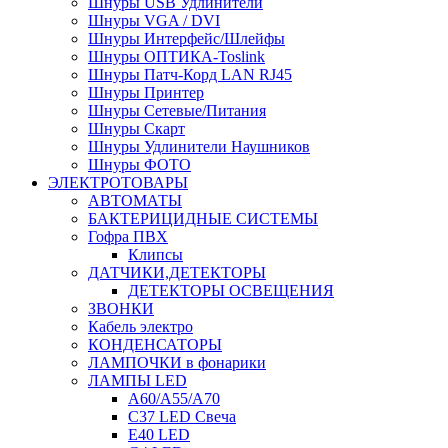
Шнуры USB Удлинители
Шнуры VGA / DVI
Шнуры Интерфейс/Шлейфы
Шнуры ОПТИКА-Toslink
Шнуры Патч-Корд LAN RJ45
Шнуры Принтер
Шнуры Сетевые/Питания
Шнуры Скарт
Шнуры Удлинители Наушников
Шнуры ФОТО
ЭЛЕКТРОТОВАРЫ
АВТОМАТЫ
БАКТЕРИЦИДНЫЕ СИСТЕМЫ
Гофра ПВХ
Клипсы
ДАТЧИКИ,ДЕТЕКТОРЫ
ДЕТЕКТОРЫ ОСВЕЩЕНИЯ
ЗВОНКИ
Кабель электро
КОНДЕНСАТОРЫ
ЛАМПОЧКИ в фонарики
ЛАМПЫ LED
A60/A55/A70
C37 LED Свеча
E40 LED