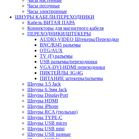
Часы настенные
Часы песочные
Часы электронные
ШНУРЫ КАБЕЛИ/ПЕРЕХОДНИКИ
Кабель ВИТАЯ ПАРА
Коннекторы для магнитного кабеля
ПЕРЕХОДНИКИ/ШТЕКЕРЫ
AUDIO-VIDEO Штекеры/Переходки
BNC/RJ45 разъемы
OTG/AUX
TV (F) разъемы
USB разъемы/переходники
VGA-DVI-HDMI переходники
ПИКТЕЙЛЫ 3G/4G
ПИТАНИЕ штекеры/разъемы
Шнуры 3.5 Jack
Шнуры 6.3мм Jack
Шнуры DisplayPort
Шнуры HDMI
Шнуры iPhone
Шнуры RCA (тюльпан)
Шнуры TYPE-C
Шнуры USB micro
Шнуры USB mini
Шнуры USB разные