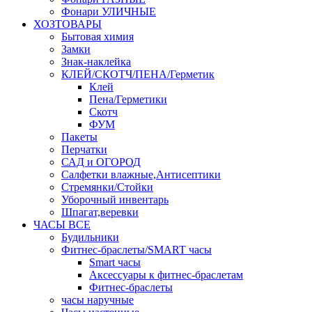
Фонари УЛИЧНЫЕ
ХОЗТОВАРЫ
Бытовая химия
Замки
Знак-наклейка
КЛЕЙ/СКОТЧ/ПЕНА/Герметик
Клей
Пена/Герметики
Скотч
ФУМ
Пакеты
Перчатки
САД и ОГОРОД
Салфетки влажные,Антисептики
Стремянки/Стойки
Уборочный инвентарь
Шпагат,веревки
ЧАСЫ ВСЕ
Будильники
Фитнес-браслеты/SMART часы
Smart часы
Аксессуары к фитнес-браслетам
Фитнес-браслеты
часы наручные