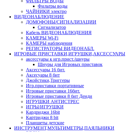
ФИЛЬТРЫ ВОДЫ
Фильтры воды
ЧАЙНИКИ электро
ВИДЕОНАБЛЮДЕНИЕ
ДОМОФОНЫ/СИГНАЛИЗАЦИИ
Сигнализатор
Кабель ВИДЕОНАБЛЮДЕНИЯ
КАМЕРЫ Wi-Fi
КАМЕРЫ наблюдения
РЕГИСТРАТОРЫ ВИДЕОНАБЛ.
ИГРОВЫЕ ПРИСТАВКИ,ИГРУШКИ,АКСЕССУАРЫ
аксесcуары к игр.прист./шнуры
Шнуры для Игровых приставок
Аксессуары 16 бит.
Аксесуары 8 бит
Джойстики,Триггеры
Игр.приставки портативные
Игровые приставки 16бит.
Игровые приставки 8 бит Денди
ИГРУШКИ АНТИСТРЕС
ИГРЫ/ИГРУШКИ
Кардриджи 16bit
Картриджи 8 bit
Планшеты детские
ИНСТРУМЕНТ,МУЛЬТИМЕТРЫ,ПАЯЛЬНИКИ