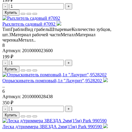
199 ₽
-
+
Купить
Рыхлитель садовый #7092
ТипГраблиВид грабельШтыревыеКоличество зубцов,
шт.3Материал рабочей частиМеталлМатериал
черенкаМеталл..
8
Артикул:
2010000023600
199 ₽
-
+
Купить
Опрыскиватель помповый,1л "Лазурит",9528202
..
6
Артикул:
2010000028438
350 ₽
-
+
Купить
Леска д/триммера ЗВЕЗДА 2мм(15м) Park 990590
..