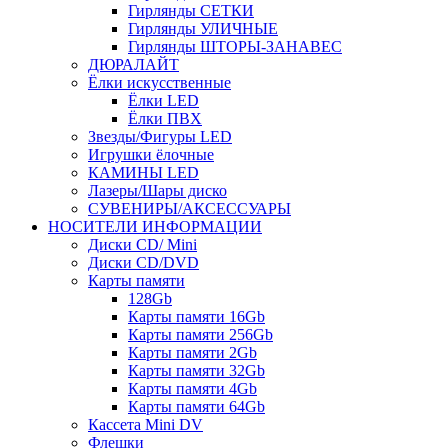
Гирлянды СЕТКИ
Гирлянды УЛИЧНЫЕ
Гирлянды ШТОРЫ-ЗАНАВЕС
ДЮРАЛАЙТ
Ёлки искусственные
Ёлки LED
Ёлки ПВХ
Звезды/Фигуры LED
Игрушки ёлочные
КАМИНЫ LED
Лазеры/Шары диско
СУВЕНИРЫ/АКСЕССУАРЫ
НОСИТЕЛИ ИНФОРМАЦИИ
Диски CD/ Mini
Диски CD/DVD
Карты памяти
128Gb
Карты памяти 16Gb
Карты памяти 256Gb
Карты памяти 2Gb
Карты памяти 32Gb
Карты памяти 4Gb
Карты памяти 64Gb
Кассета Mini DV
Флешки