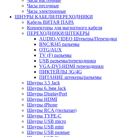
Часы настенные
Часы песочные
Часы электронные
ШНУРЫ КАБЕЛИ/ПЕРЕХОДНИКИ
Кабель ВИТАЯ ПАРА
Коннекторы для магнитного кабеля
ПЕРЕХОДНИКИ/ШТЕКЕРЫ
AUDIO-VIDEO Штекеры/Переходки
BNC/RJ45 разъемы
OTG/AUX
TV (F) разъемы
USB разъемы/переходники
VGA-DVI-HDMI переходники
ПИКТЕЙЛЫ 3G/4G
ПИТАНИЕ штекеры/разъемы
Шнуры 3.5 Jack
Шнуры 6.3мм Jack
Шнуры DisplayPort
Шнуры HDMI
Шнуры iPhone
Шнуры RCA (тюльпан)
Шнуры TYPE-C
Шнуры USB micro
Шнуры USB mini
Шнуры USB разные