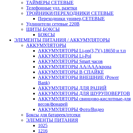
ТАЙМЕРЫ СЕТЕВЫЕ
Телефонные удл. разетки
ТРОЙНИКИ/ПЕРЕХОДНИКИ СЕТЕВЫЕ
Переходники универ,СЕТЕВЫЕ
Удлинители сетевые 220В
ЩИТЫ,БОКСЫ
БОКСЫ
ЭЛЕМЕНТЫ ПИТАНИЯ / АККУМУЛЯТОРЫ
АККУМУЛЯТОРЫ
АККУМУЛЯТОРЫ Li-on(3,7V),18650 и т.п
АККУМУЛЯТОРЫ Li-Pol
АККУМУЛЯТОРЫ Smart часов
АККУМУЛЯТОРЫ АА/ААА/крона
АККУМУЛЯТОРЫ В СПАЙКЕ
АККУМУЛЯТОРЫ ВНЕШНИЕ (Power
Bank)
АККУМУЛЯТОРЫ ДЛЯ РАЦИЙ
АККУМУЛЯТОРЫ ДЛЯ ШУРУПОВЕРТОВ
АККУМУЛЯТОРЫ свинцово-кислотные-для
весов/фонарей
АККУМУЛЯТОРЫ Фото/Видео
Боксы для батареек/отсеки
ЭЛЕМЕНТЫ ПИТАНИЯ
1025
1216