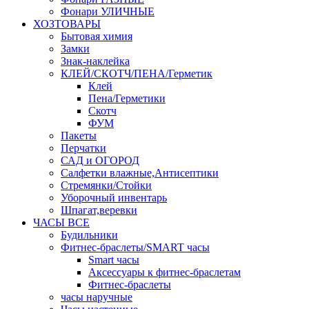
Фонари УЛИЧНЫЕ
ХОЗТОВАРЫ
Бытовая химия
Замки
Знак-наклейка
КЛЕЙ/СКОТЧ/ПЕНА/Герметик
Клей
Пена/Герметики
Скотч
ФУМ
Пакеты
Перчатки
САД и ОГОРОД
Салфетки влажные,Антисептики
Стремянки/Стойки
Уборочный инвентарь
Шпагат,веревки
ЧАСЫ ВСЕ
Будильники
Фитнес-браслеты/SMART часы
Smart часы
Аксессуары к фитнес-браслетам
Фитнес-браслеты
часы наручные