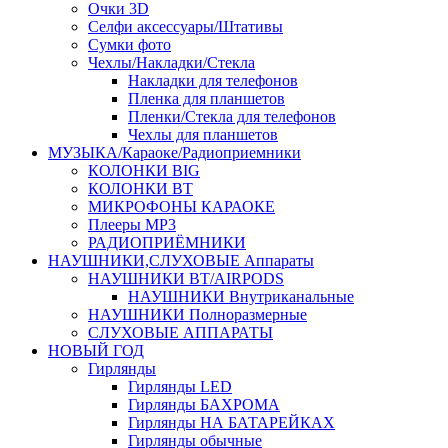
Очки 3D
Селфи аксессуары/Штативы
Сумки фото
Чехлы/Накладки/Стекла
Накладки для телефонов
Пленка для планшетов
Пленки/Стекла для телефонов
Чехлы для планшетов
МУЗЫКА/Караоке/Радиоприемники
КОЛОНКИ BIG
КОЛОНКИ BT
МИКРОФОНЫ КАРАОКЕ
Плееры MP3
РАДИОПРИЁМНИКИ
НАУШНИКИ,СЛУХОВЫЕ Аппараты
НАУШНИКИ BT/AIRPODS
НАУШНИКИ Внутриканальные
НАУШНИКИ Полноразмерные
СЛУХОВЫЕ АППАРАТЫ
НОВЫЙ ГОД
Гирлянды
Гирлянды LED
Гирлянды БАХРОМА
Гирлянды НА БАТАРЕЙКАХ
Гирлянды обычные