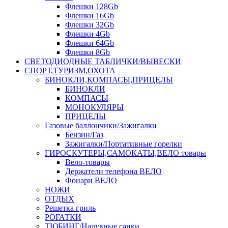
Флешки 128Gb
Флешки 16Gb
Флешки 32Gb
Флешки 4Gb
Флешки 64Gb
Флешки 8Gb
СВЕТОДИОДНЫЕ ТАБЛИЧКИ/ВЫВЕСКИ
СПОРТ,ТУРИЗМ,ОХОТА
БИНОКЛИ,КОМПАСЫ,ПРИЦЕЛЫ
БИНОКЛИ
КОМПАСЫ
МОНОКУЛЯРЫ
ПРИЦЕЛЫ
Газовые баллончики/Зажигалки
Бензин/Газ
Зажигалки/Портативные горелки
ГИРОСКУТЕРЫ,САМОКАТЫ,ВЕЛО товары
Вело-товары
Держатели телефона ВЕЛО
Фонари ВЕЛО
НОЖИ
ОТДЫХ
Решетка гриль
РОГАТКИ
ТЮБИНГ/Надувные санки