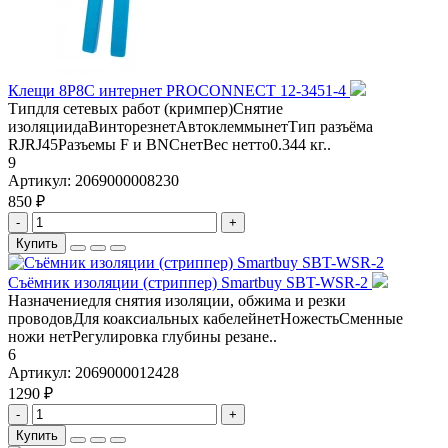
Клещи 8P8C интернет PROCONNECT 12-3451-4
Типдля сетевых работ (кримпер)Снятие
изоляциидаВинторезнетАвтоклеммынетТип разъёма
RJRJ45Разъемы F и BNCнетВес нетто0.344 кг..
9
Артикул:
2069000008230
850 ₽
-
+
Купить
Съёмник изоляции (стриппер) Smartbuy SBT-WSR-2
Назначениедля снятия изоляции, обжима и резки
проводовДля коаксиальных кабелейнетНожестьСменные
ножи нетРегулировка глубины резане..
6
Артикул:
2069000012428
1290 ₽
-
+
Купить