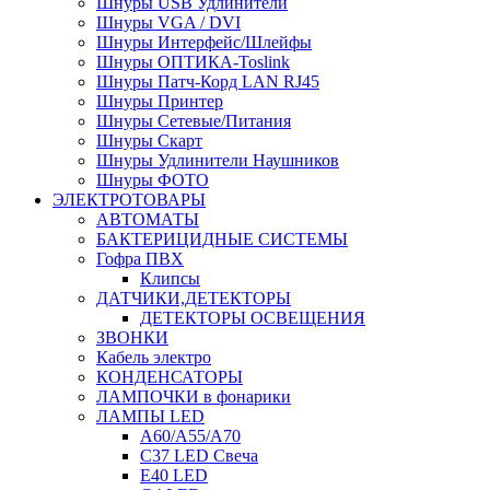
Шнуры USB Удлинители
Шнуры VGA / DVI
Шнуры Интерфейс/Шлейфы
Шнуры ОПТИКА-Toslink
Шнуры Патч-Корд LAN RJ45
Шнуры Принтер
Шнуры Сетевые/Питания
Шнуры Скарт
Шнуры Удлинители Наушников
Шнуры ФОТО
ЭЛЕКТРОТОВАРЫ
АВТОМАТЫ
БАКТЕРИЦИДНЫЕ СИСТЕМЫ
Гофра ПВХ
Клипсы
ДАТЧИКИ,ДЕТЕКТОРЫ
ДЕТЕКТОРЫ ОСВЕЩЕНИЯ
ЗВОНКИ
Кабель электро
КОНДЕНСАТОРЫ
ЛАМПОЧКИ в фонарики
ЛАМПЫ LED
A60/A55/A70
C37 LED Свеча
E40 LED