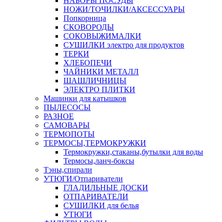
НАБОРЫ ПОСУДЫ
НОЖИ/ТОЧИЛКИ/АКСЕССУАРЫ
Попкорница
СКОВОРОДЫ
СОКОВЫЖИМАЛКИ
СУШИЛКИ электро для продуктов
ТЕРКИ
ХЛЕБОПЕЧИ
ЧАЙНИКИ МЕТАЛЛ
ШАШЛИЧНИЦЫ
ЭЛЕКТРО ПЛИТКИ
Машинки для катышков
ПЫЛЕСОСЫ
РАЗНОЕ
САМОВАРЫ
ТЕРМОПОТЫ
ТЕРМОСЫ,ТЕРМОКРУЖКИ
Термокружки,стаканы,бутылки для воды
Термосы,ланч-боксы
Тэны,спирали
УТЮГИ/Отпариватели
ГЛАДИЛЬНЫЕ ДОСКИ
ОТПАРИВАТЕЛИ
СУШИЛКИ для белья
УТЮГИ