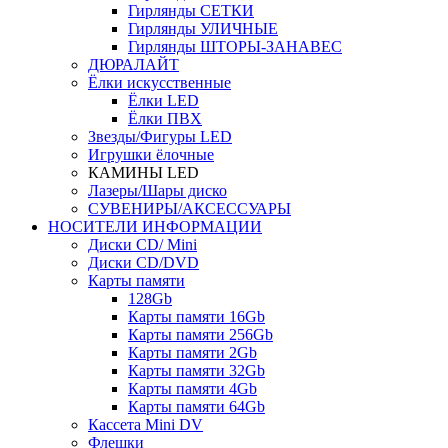
Гирлянды СЕТКИ
Гирлянды УЛИЧНЫЕ
Гирлянды ШТОРЫ-ЗАНАВЕС
ДЮРАЛАЙТ
Ёлки искусственные
Ёлки LED
Ёлки ПВХ
Звезды/Фигуры LED
Игрушки ёлочные
КАМИНЫ LED
Лазеры/Шары диско
СУВЕНИРЫ/АКСЕССУАРЫ
НОСИТЕЛИ ИНФОРМАЦИИ
Диски CD/ Mini
Диски CD/DVD
Карты памяти
128Gb
Карты памяти 16Gb
Карты памяти 256Gb
Карты памяти 2Gb
Карты памяти 32Gb
Карты памяти 4Gb
Карты памяти 64Gb
Кассета Mini DV
Флешки