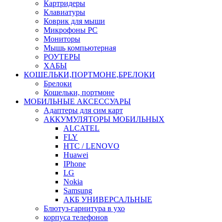
Картридеры
Клавиатуры
Коврик для мыши
Микрофоны PC
Мониторы
Мышь компьютерная
РОУТЕРЫ
ХАБЫ
КОШЕЛЬКИ,ПОРТМОНЕ,БРЕЛОКИ
Брелоки
Кошельки, портмоне
МОБИЛЬНЫЕ АКСЕССУАРЫ
Адаптеры для сим карт
АККУМУЛЯТОРЫ МОБИЛЬНЫХ
ALCATEL
FLY
HTC / LENOVO
Huawei
IPhone
LG
Nokia
Samsung
АКБ УНИВЕРСАЛЬНЫЕ
Блютуз-гарнитура в ухо
корпуса телефонов