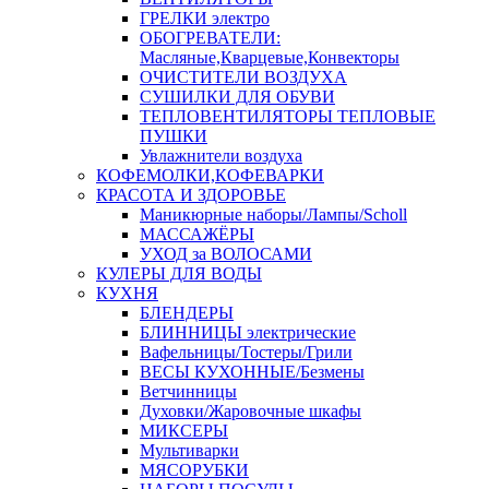
ГРЕЛКИ электро
ОБОГРЕВАТЕЛИ:
Масляные,Кварцевые,Конвекторы
ОЧИСТИТЕЛИ ВОЗДУХА
СУШИЛКИ ДЛЯ ОБУВИ
ТЕПЛОВЕНТИЛЯТОРЫ ТЕПЛОВЫЕ
ПУШКИ
Увлажнители воздуха
КОФЕМОЛКИ,КОФЕВАРКИ
КРАСОТА И ЗДОРОВЬЕ
Маникюрные наборы/Лампы/Scholl
МАССАЖЁРЫ
УХОД за ВОЛОСАМИ
КУЛЕРЫ ДЛЯ ВОДЫ
КУХНЯ
БЛЕНДЕРЫ
БЛИННИЦЫ электрические
Вафельницы/Тостеры/Грили
ВЕСЫ КУХОННЫЕ/Безмены
Ветчинницы
Духовки/Жаровочные шкафы
МИКСЕРЫ
Мультиварки
МЯСОРУБКИ