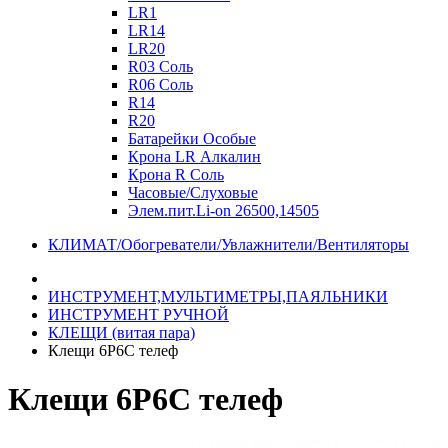
LR1
LR14
LR20
R03 Соль
R06 Соль
R14
R20
Батарейки Особые
Крона LR Алкалин
Крона R Соль
Часовые/Слуховые
Элем.пит.Li-on 26500,14505
КЛИМАТ/Обогреватели/Увлажнители/Вентиляторы
ИНСТРУМЕНТ,МУЛЬТИМЕТРЫ,ПАЯЛЬНИКИ
ИНСТРУМЕНТ РУЧНОЙ
КЛЕЩИ (витая пара)
Клещи 6P6C телеф
Клещи 6P6C телеф