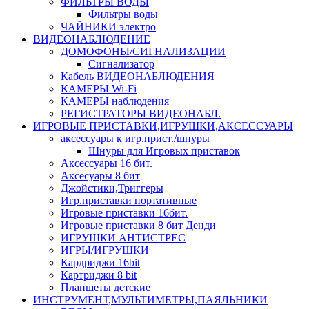
ФИЛЬТРЫ ВОДЫ
Фильтры воды
ЧАЙНИКИ электро
ВИДЕОНАБЛЮДЕНИЕ
ДОМОФОНЫ/СИГНАЛИЗАЦИИ
Сигнализатор
Кабель ВИДЕОНАБЛЮДЕНИЯ
КАМЕРЫ Wi-Fi
КАМЕРЫ наблюдения
РЕГИСТРАТОРЫ ВИДЕОНАБЛ.
ИГРОВЫЕ ПРИСТАВКИ,ИГРУШКИ,АКСЕССУАРЫ
аксесcуары к игр.прист./шнуры
Шнуры для Игровых приставок
Аксессуары 16 бит.
Аксесуары 8 бит
Джойстики,Триггеры
Игр.приставки портативные
Игровые приставки 16бит.
Игровые приставки 8 бит Денди
ИГРУШКИ АНТИСТРЕС
ИГРЫ/ИГРУШКИ
Кардриджи 16bit
Картриджи 8 bit
Планшеты детские
ИНСТРУМЕНТ,МУЛЬТИМЕТРЫ,ПАЯЛЬНИКИ