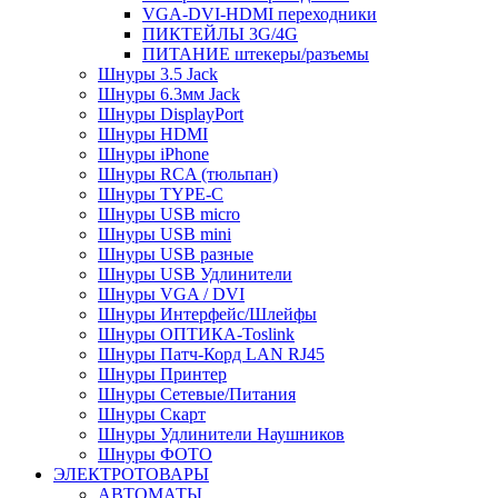
VGA-DVI-HDMI переходники
ПИКТЕЙЛЫ 3G/4G
ПИТАНИЕ штекеры/разъемы
Шнуры 3.5 Jack
Шнуры 6.3мм Jack
Шнуры DisplayPort
Шнуры HDMI
Шнуры iPhone
Шнуры RCA (тюльпан)
Шнуры TYPE-C
Шнуры USB micro
Шнуры USB mini
Шнуры USB разные
Шнуры USB Удлинители
Шнуры VGA / DVI
Шнуры Интерфейс/Шлейфы
Шнуры ОПТИКА-Toslink
Шнуры Патч-Корд LAN RJ45
Шнуры Принтер
Шнуры Сетевые/Питания
Шнуры Скарт
Шнуры Удлинители Наушников
Шнуры ФОТО
ЭЛЕКТРОТОВАРЫ
АВТОМАТЫ