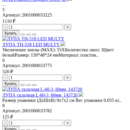
..
5
Артикул:
2001000033225
1110 ₽
-
+
Купить
ЛУПА TH-518 LED MULTY
Увеличение линзы (MAX): 55XКоличество линз: 3Цвет:
белыйРазмер: 150*48*24 ммМатериал: пластик..
6
Артикул:
2001000033775
520 ₽
-
+
Купить
ЛУПА складная L-60-3, 60мм, 143720
Размер упаковки (ДxШxВ) 9x7x2 см Вес упаковки 0.055 кг..
8
Артикул:
2001000033782
125 ₽
-
+
Купить