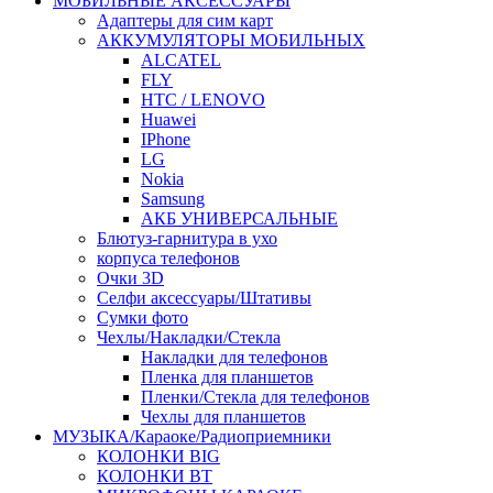
МОБИЛЬНЫЕ АКСЕССУАРЫ
Адаптеры для сим карт
АККУМУЛЯТОРЫ МОБИЛЬНЫХ
ALCATEL
FLY
HTC / LENOVO
Huawei
IPhone
LG
Nokia
Samsung
АКБ УНИВЕРСАЛЬНЫЕ
Блютуз-гарнитура в ухо
корпуса телефонов
Очки 3D
Селфи аксессуары/Штативы
Сумки фото
Чехлы/Накладки/Стекла
Накладки для телефонов
Пленка для планшетов
Пленки/Стекла для телефонов
Чехлы для планшетов
МУЗЫКА/Караоке/Радиоприемники
КОЛОНКИ BIG
КОЛОНКИ BT