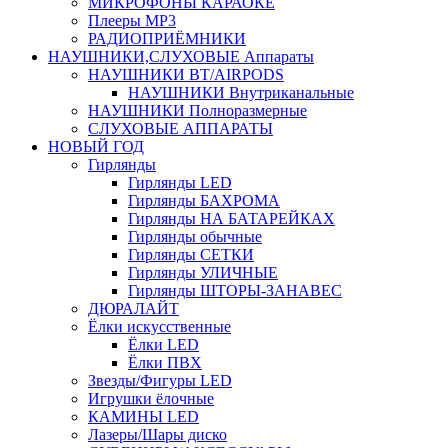
МИКРОФОНЫ КАРАОКЕ
Плееры MP3
РАДИОПРИЁМНИКИ
НАУШНИКИ,СЛУХОВЫЕ Аппараты
НАУШНИКИ BT/AIRPODS
НАУШНИКИ Внутриканальные
НАУШНИКИ Полноразмерные
СЛУХОВЫЕ АППАРАТЫ
НОВЫЙ ГОД
Гирлянды
Гирлянды LED
Гирлянды БАХРОМА
Гирлянды НА БАТАРЕЙКАХ
Гирлянды обычные
Гирлянды СЕТКИ
Гирлянды УЛИЧНЫЕ
Гирлянды ШТОРЫ-ЗАНАВЕС
ДЮРАЛАЙТ
Ёлки искусственные
Ёлки LED
Ёлки ПВХ
Звезды/Фигуры LED
Игрушки ёлочные
КАМИНЫ LED
Лазеры/Шары диско