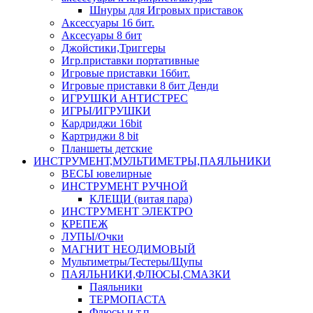
Шнуры для Игровых приставок
Аксессуары 16 бит.
Аксесуары 8 бит
Джойстики,Триггеры
Игр.приставки портативные
Игровые приставки 16бит.
Игровые приставки 8 бит Денди
ИГРУШКИ АНТИСТРЕС
ИГРЫ/ИГРУШКИ
Кардриджи 16bit
Картриджи 8 bit
Планшеты детские
ИНСТРУМЕНТ,МУЛЬТИМЕТРЫ,ПАЯЛЬНИКИ
ВЕСЫ ювелирные
ИНСТРУМЕНТ РУЧНОЙ
КЛЕЩИ (витая пара)
ИНСТРУМЕНТ ЭЛЕКТРО
КРЕПЕЖ
ЛУПЫ/Очки
МАГНИТ НЕОДИМОВЫЙ
Мультиметры/Тестеры/Щупы
ПАЯЛЬНИКИ,ФЛЮСЫ,СМАЗКИ
Паяльники
ТЕРМОПАСТА
Флюсы и т.п.