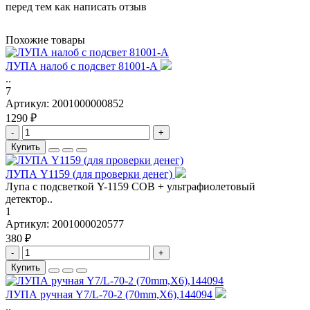
перед тем как написать отзыв
Похожие товары
ЛУПА налоб с подсвет 81001-А
..
7
Артикул:
2001000000852
1290 ₽
-
+
Купить
ЛУПА Y1159 (для проверки денег)
Лупа с подсветкой Y-1159 COB + ультрафиолетовый
детектор..
1
Артикул:
2001000020577
380 ₽
-
+
Купить
ЛУПА ручная Y7/L-70-2 (70mm,X6),144094
..