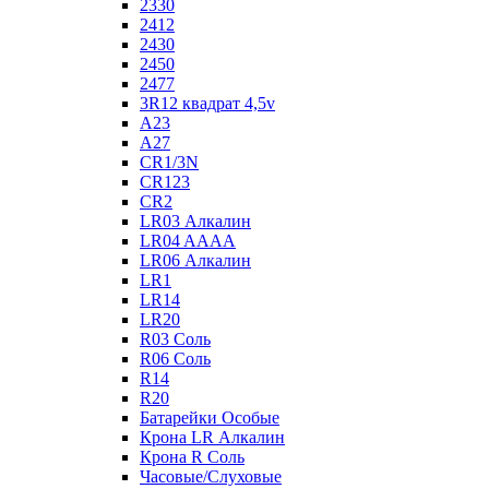
2330
2412
2430
2450
2477
3R12 квадрат 4,5v
A23
A27
CR1/3N
CR123
CR2
LR03 Алкалин
LR04 AAAA
LR06 Алкалин
LR1
LR14
LR20
R03 Соль
R06 Соль
R14
R20
Батарейки Особые
Крона LR Алкалин
Крона R Соль
Часовые/Слуховые