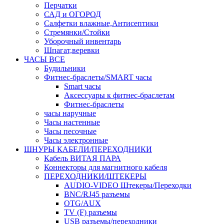
Перчатки
САД и ОГОРОД
Салфетки влажные,Антисептики
Стремянки/Стойки
Уборочный инвентарь
Шпагат,веревки
ЧАСЫ ВСЕ
Будильники
Фитнес-браслеты/SMART часы
Smart часы
Аксессуары к фитнес-браслетам
Фитнес-браслеты
часы наручные
Часы настенные
Часы песочные
Часы электронные
ШНУРЫ КАБЕЛИ/ПЕРЕХОДНИКИ
Кабель ВИТАЯ ПАРА
Коннекторы для магнитного кабеля
ПЕРЕХОДНИКИ/ШТЕКЕРЫ
AUDIO-VIDEO Штекеры/Переходки
BNC/RJ45 разъемы
OTG/AUX
TV (F) разъемы
USB разъемы/переходники