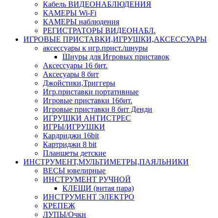
Кабель ВИДЕОНАБЛЮДЕНИЯ
КАМЕРЫ Wi-Fi
КАМЕРЫ наблюдения
РЕГИСТРАТОРЫ ВИДЕОНАБЛ.
ИГРОВЫЕ ПРИСТАВКИ,ИГРУШКИ,АКСЕССУАРЫ
аксесcуары к игр.прист./шнуры
Шнуры для Игровых приставок
Аксессуары 16 бит.
Аксесуары 8 бит
Джойстики,Триггеры
Игр.приставки портативные
Игровые приставки 16бит.
Игровые приставки 8 бит Денди
ИГРУШКИ АНТИСТРЕС
ИГРЫ/ИГРУШКИ
Кардриджи 16bit
Картриджи 8 bit
Планшеты детские
ИНСТРУМЕНТ,МУЛЬТИМЕТРЫ,ПАЯЛЬНИКИ
ВЕСЫ ювелирные
ИНСТРУМЕНТ РУЧНОЙ
КЛЕЩИ (витая пара)
ИНСТРУМЕНТ ЭЛЕКТРО
КРЕПЕЖ
ЛУПЫ/Очки