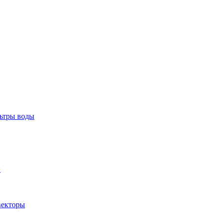
тры воды
ы
екторы