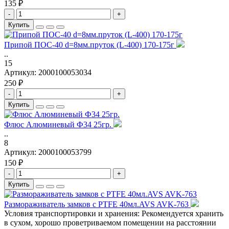
135 ₽
-
+
Купить
Припой ПОС-40 d=8мм.пруток (L-400) 170-175г
..
15
Артикул:
2000100053034
250 ₽
-
+
Купить
Флюс Алюминевый Ф34 25гр.
..
8
Артикул:
2000100053799
150 ₽
-
+
Купить
Размораживатель замков с PTFE 40мл.AVS AVK-763
Условия транспортировки и хранения: Рекомендуется хранить
в сухом, хорошо проветриваемом помещении на расстоянии