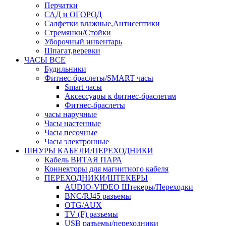
Перчатки
САД и ОГОРОД
Салфетки влажные,Антисептики
Стремянки/Стойки
Уборочный инвентарь
Шпагат,веревки
ЧАСЫ ВСЕ
Будильники
Фитнес-браслеты/SMART часы
Smart часы
Аксессуары к фитнес-браслетам
Фитнес-браслеты
часы наручные
Часы настенные
Часы песочные
Часы электронные
ШНУРЫ КАБЕЛИ/ПЕРЕХОДНИКИ
Кабель ВИТАЯ ПАРА
Коннекторы для магнитного кабеля
ПЕРЕХОДНИКИ/ШТЕКЕРЫ
AUDIO-VIDEO Штекеры/Переходки
BNC/RJ45 разъемы
OTG/AUX
TV (F) разъемы
USB разъемы/переходники