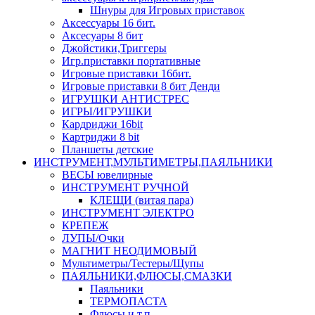
Шнуры для Игровых приставок
Аксессуары 16 бит.
Аксесуары 8 бит
Джойстики,Триггеры
Игр.приставки портативные
Игровые приставки 16бит.
Игровые приставки 8 бит Денди
ИГРУШКИ АНТИСТРЕС
ИГРЫ/ИГРУШКИ
Кардриджи 16bit
Картриджи 8 bit
Планшеты детские
ИНСТРУМЕНТ,МУЛЬТИМЕТРЫ,ПАЯЛЬНИКИ
ВЕСЫ ювелирные
ИНСТРУМЕНТ РУЧНОЙ
КЛЕЩИ (витая пара)
ИНСТРУМЕНТ ЭЛЕКТРО
КРЕПЕЖ
ЛУПЫ/Очки
МАГНИТ НЕОДИМОВЫЙ
Мультиметры/Тестеры/Щупы
ПАЯЛЬНИКИ,ФЛЮСЫ,СМАЗКИ
Паяльники
ТЕРМОПАСТА
Флюсы и т.п.