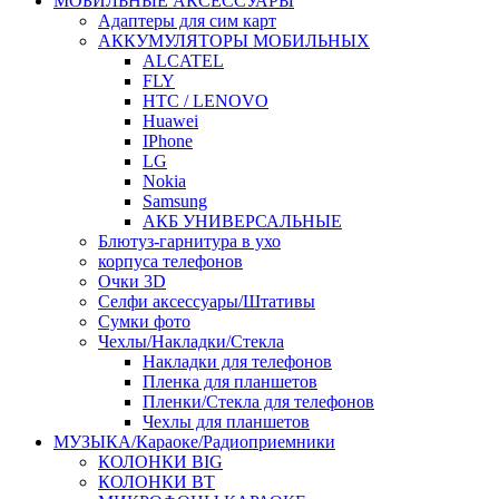
МОБИЛЬНЫЕ АКСЕССУАРЫ
Адаптеры для сим карт
АККУМУЛЯТОРЫ МОБИЛЬНЫХ
ALCATEL
FLY
HTC / LENOVO
Huawei
IPhone
LG
Nokia
Samsung
АКБ УНИВЕРСАЛЬНЫЕ
Блютуз-гарнитура в ухо
корпуса телефонов
Очки 3D
Селфи аксессуары/Штативы
Сумки фото
Чехлы/Накладки/Стекла
Накладки для телефонов
Пленка для планшетов
Пленки/Стекла для телефонов
Чехлы для планшетов
МУЗЫКА/Караоке/Радиоприемники
КОЛОНКИ BIG
КОЛОНКИ BT