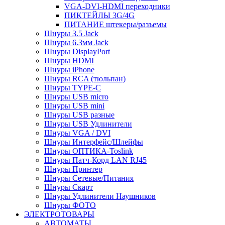
VGA-DVI-HDMI переходники
ПИКТЕЙЛЫ 3G/4G
ПИТАНИЕ штекеры/разъемы
Шнуры 3.5 Jack
Шнуры 6.3мм Jack
Шнуры DisplayPort
Шнуры HDMI
Шнуры iPhone
Шнуры RCA (тюльпан)
Шнуры TYPE-C
Шнуры USB micro
Шнуры USB mini
Шнуры USB разные
Шнуры USB Удлинители
Шнуры VGA / DVI
Шнуры Интерфейс/Шлейфы
Шнуры ОПТИКА-Toslink
Шнуры Патч-Корд LAN RJ45
Шнуры Принтер
Шнуры Сетевые/Питания
Шнуры Скарт
Шнуры Удлинители Наушников
Шнуры ФОТО
ЭЛЕКТРОТОВАРЫ
АВТОМАТЫ