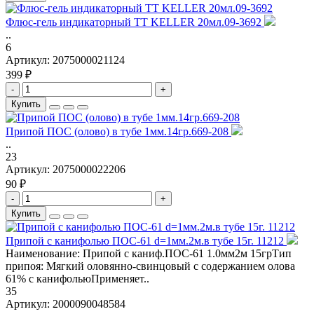
Флюс-гель индикаторный TT KELLER 20мл.09-3692
..
6
Артикул:
2075000021124
399 ₽
-
+
Купить
Припой ПОС (олово) в тубе 1мм.14гр.669-208
..
23
Артикул:
2075000022206
90 ₽
-
+
Купить
Припой с канифолью ПОС-61 d=1мм.2м.в тубе 15г. 11212
Наименование: Припой с каниф.ПОС-61 1.0мм2м 15грТип
припоя: Мягкий оловянно-свинцовый с содержанием олова
61% с канифольюПрименяет..
35
Артикул:
2000090048584