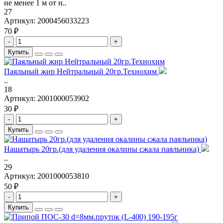
не менее 1 м от н..
27
Артикул:
2000456033223
70 ₽
-
+
Купить
Паяльный жир Нейтральный 20гр.Технохим
..
18
Артикул:
2001000053902
30 ₽
-
+
Купить
Нашатырь 20гр.(для удаления окалины сжала паяльника)
..
29
Артикул:
2001000053810
50 ₽
-
+
Купить