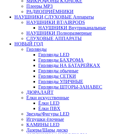
МИКРОФОНЫ КАРАОКЕ
Плееры MP3
РАДИОПРИЁМНИКИ
НАУШНИКИ,СЛУХОВЫЕ Аппараты
НАУШНИКИ BT/AIRPODS
НАУШНИКИ Внутриканальные
НАУШНИКИ Полноразмерные
СЛУХОВЫЕ АППАРАТЫ
НОВЫЙ ГОД
Гирлянды
Гирлянды LED
Гирлянды БАХРОМА
Гирлянды НА БАТАРЕЙКАХ
Гирлянды обычные
Гирлянды СЕТКИ
Гирлянды УЛИЧНЫЕ
Гирлянды ШТОРЫ-ЗАНАВЕС
ДЮРАЛАЙТ
Ёлки искусственные
Ёлки LED
Ёлки ПВХ
Звезды/Фигуры LED
Игрушки ёлочные
КАМИНЫ LED
Лазеры/Шары диско