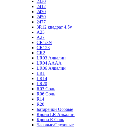
2330
2412
2430
2450
2477
3R12 квадрат 4,5v
A23
A27
CR1/3N
CR123
CR2
LR03 Алкалин
LR04 AAAA
LR06 Алкалин
LR1
LR14
LR20
R03 Соль
R06 Соль
R14
R20
Батарейки Особые
Крона LR Алкалин
Крона R Соль
Часовые/Слуховые