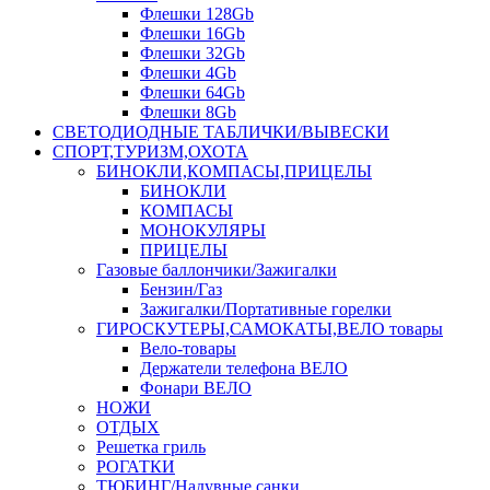
Флешки 128Gb
Флешки 16Gb
Флешки 32Gb
Флешки 4Gb
Флешки 64Gb
Флешки 8Gb
СВЕТОДИОДНЫЕ ТАБЛИЧКИ/ВЫВЕСКИ
СПОРТ,ТУРИЗМ,ОХОТА
БИНОКЛИ,КОМПАСЫ,ПРИЦЕЛЫ
БИНОКЛИ
КОМПАСЫ
МОНОКУЛЯРЫ
ПРИЦЕЛЫ
Газовые баллончики/Зажигалки
Бензин/Газ
Зажигалки/Портативные горелки
ГИРОСКУТЕРЫ,САМОКАТЫ,ВЕЛО товары
Вело-товары
Держатели телефона ВЕЛО
Фонари ВЕЛО
НОЖИ
ОТДЫХ
Решетка гриль
РОГАТКИ
ТЮБИНГ/Надувные санки