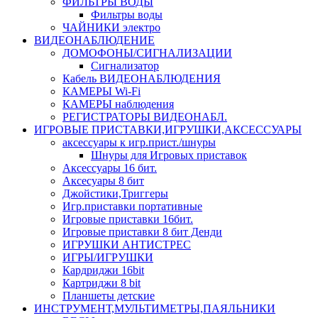
ФИЛЬТРЫ ВОДЫ
Фильтры воды
ЧАЙНИКИ электро
ВИДЕОНАБЛЮДЕНИЕ
ДОМОФОНЫ/СИГНАЛИЗАЦИИ
Сигнализатор
Кабель ВИДЕОНАБЛЮДЕНИЯ
КАМЕРЫ Wi-Fi
КАМЕРЫ наблюдения
РЕГИСТРАТОРЫ ВИДЕОНАБЛ.
ИГРОВЫЕ ПРИСТАВКИ,ИГРУШКИ,АКСЕССУАРЫ
аксесcуары к игр.прист./шнуры
Шнуры для Игровых приставок
Аксессуары 16 бит.
Аксесуары 8 бит
Джойстики,Триггеры
Игр.приставки портативные
Игровые приставки 16бит.
Игровые приставки 8 бит Денди
ИГРУШКИ АНТИСТРЕС
ИГРЫ/ИГРУШКИ
Кардриджи 16bit
Картриджи 8 bit
Планшеты детские
ИНСТРУМЕНТ,МУЛЬТИМЕТРЫ,ПАЯЛЬНИКИ