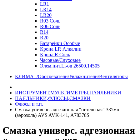
LR1
LR14
LR20
R03 Соль
R06 Соль
R14
R20
Батарейки Особые
Крона LR Алкалин
Крона R Соль
Часовые/Слуховые
Элем.пит.Li-on 26500,14505
КЛИМАТ/Обогреватели/Увлажнители/Вентиляторы
ИНСТРУМЕНТ,МУЛЬТИМЕТРЫ,ПАЯЛЬНИКИ
ПАЯЛЬНИКИ,ФЛЮСЫ,СМАЗКИ
Флюсы и т.п.
Смазка универс. адгезионная "петельная" 335мл
(аэрозоль) AVS AVK-141, A78378S
Смазка универс. адгезионная