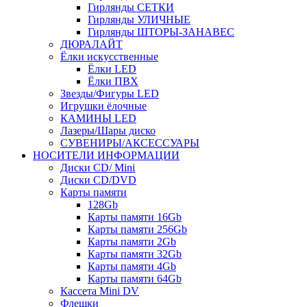
Гирлянды СЕТКИ
Гирлянды УЛИЧНЫЕ
Гирлянды ШТОРЫ-ЗАНАВЕС
ДЮРАЛАЙТ
Ёлки искусственные
Ёлки LED
Ёлки ПВХ
Звезды/Фигуры LED
Игрушки ёлочные
КАМИНЫ LED
Лазеры/Шары диско
СУВЕНИРЫ/АКСЕССУАРЫ
НОСИТЕЛИ ИНФОРМАЦИИ
Диски CD/ Mini
Диски CD/DVD
Карты памяти
128Gb
Карты памяти 16Gb
Карты памяти 256Gb
Карты памяти 2Gb
Карты памяти 32Gb
Карты памяти 4Gb
Карты памяти 64Gb
Кассета Mini DV
Флешки