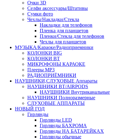
Очки 3D
Селфи аксессуары/Штативы
Сумки фото
Чехлы/Накладки/Стекла
Накладки для телефонов
Пленка для планшетов
Пленки/Стекла для телефонов
Чехлы для планшетов
МУЗЫКА/Караоке/Радиоприемники
КОЛОНКИ BIG
КОЛОНКИ BT
МИКРОФОНЫ КАРАОКЕ
Плееры MP3
РАДИОПРИЁМНИКИ
НАУШНИКИ,СЛУХОВЫЕ Аппараты
НАУШНИКИ BT/AIRPODS
НАУШНИКИ Внутриканальные
НАУШНИКИ Полноразмерные
СЛУХОВЫЕ АППАРАТЫ
НОВЫЙ ГОД
Гирлянды
Гирлянды LED
Гирлянды БАХРОМА
Гирлянды НА БАТАРЕЙКАХ
Гирлянды обычные