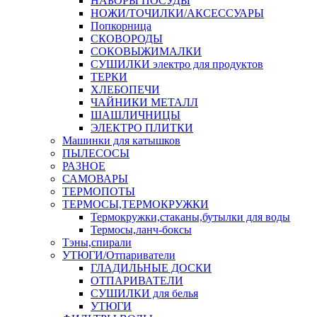
НАБОРЫ ПОСУДЫ
НОЖИ/ТОЧИЛКИ/АКСЕССУАРЫ
Попкорница
СКОВОРОДЫ
СОКОВЫЖИМАЛКИ
СУШИЛКИ электро для продуктов
ТЕРКИ
ХЛЕБОПЕЧИ
ЧАЙНИКИ МЕТАЛЛ
ШАШЛИЧНИЦЫ
ЭЛЕКТРО ПЛИТКИ
Машинки для катышков
ПЫЛЕСОСЫ
РАЗНОЕ
САМОВАРЫ
ТЕРМОПОТЫ
ТЕРМОСЫ,ТЕРМОКРУЖКИ
Термокружки,стаканы,бутылки для воды
Термосы,ланч-боксы
Тэны,спирали
УТЮГИ/Отпариватели
ГЛАДИЛЬНЫЕ ДОСКИ
ОТПАРИВАТЕЛИ
СУШИЛКИ для белья
УТЮГИ