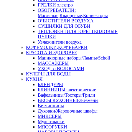
ГРЕЛКИ электро
ОБОГРЕВАТЕЛИ:
Масляные,Кварцевые,Конвекторы
ОЧИСТИТЕЛИ ВОЗДУХА
СУШИЛКИ ДЛЯ ОБУВИ
ТЕПЛОВЕНТИЛЯТОРЫ ТЕПЛОВЫЕ
ПУШКИ
Увлажнители воздуха
КОФЕМОЛКИ,КОФЕВАРКИ
КРАСОТА И ЗДОРОВЬЕ
Маникюрные наборы/Лампы/Scholl
МАССАЖЁРЫ
УХОД за ВОЛОСАМИ
КУЛЕРЫ ДЛЯ ВОДЫ
КУХНЯ
БЛЕНДЕРЫ
БЛИННИЦЫ электрические
Вафельницы/Тостеры/Грили
ВЕСЫ КУХОННЫЕ/Безмены
Ветчинницы
Духовки/Жаровочные шкафы
МИКСЕРЫ
Мультиварки
МЯСОРУБКИ