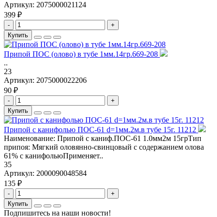
Артикул:
2075000021124
399 ₽
-
+
Купить
Припой ПОС (олово) в тубе 1мм.14гр.669-208
..
23
Артикул:
2075000022206
90 ₽
-
+
Купить
Припой с канифолью ПОС-61 d=1мм.2м.в тубе 15г. 11212
Наименование: Припой с каниф.ПОС-61 1.0мм2м 15грТип
припоя: Мягкий оловянно-свинцовый с содержанием олова
61% с канифольюПрименяет..
35
Артикул:
2000090048584
135 ₽
-
+
Купить
Подпишитесь на наши новости!