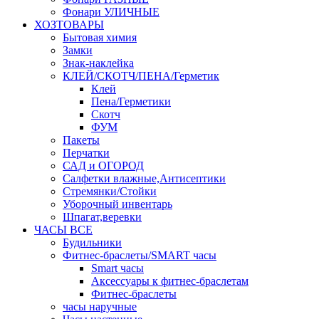
Фонари УЛИЧНЫЕ
ХОЗТОВАРЫ
Бытовая химия
Замки
Знак-наклейка
КЛЕЙ/СКОТЧ/ПЕНА/Герметик
Клей
Пена/Герметики
Скотч
ФУМ
Пакеты
Перчатки
САД и ОГОРОД
Салфетки влажные,Антисептики
Стремянки/Стойки
Уборочный инвентарь
Шпагат,веревки
ЧАСЫ ВСЕ
Будильники
Фитнес-браслеты/SMART часы
Smart часы
Аксессуары к фитнес-браслетам
Фитнес-браслеты
часы наручные