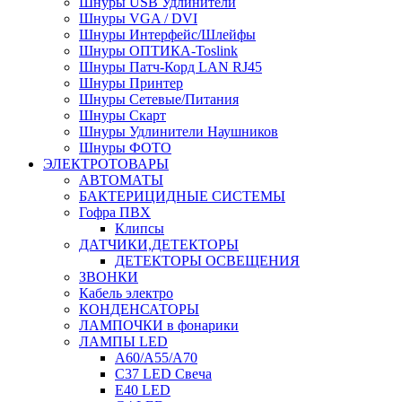
Шнуры USB Удлинители
Шнуры VGA / DVI
Шнуры Интерфейс/Шлейфы
Шнуры ОПТИКА-Toslink
Шнуры Патч-Корд LAN RJ45
Шнуры Принтер
Шнуры Сетевые/Питания
Шнуры Скарт
Шнуры Удлинители Наушников
Шнуры ФОТО
ЭЛЕКТРОТОВАРЫ
АВТОМАТЫ
БАКТЕРИЦИДНЫЕ СИСТЕМЫ
Гофра ПВХ
Клипсы
ДАТЧИКИ,ДЕТЕКТОРЫ
ДЕТЕКТОРЫ ОСВЕЩЕНИЯ
ЗВОНКИ
Кабель электро
КОНДЕНСАТОРЫ
ЛАМПОЧКИ в фонарики
ЛАМПЫ LED
A60/A55/A70
C37 LED Свеча
E40 LED