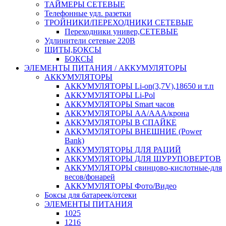
ТАЙМЕРЫ СЕТЕВЫЕ
Телефонные удл. разетки
ТРОЙНИКИ/ПЕРЕХОДНИКИ СЕТЕВЫЕ
Переходники универ,СЕТЕВЫЕ
Удлинители сетевые 220В
ЩИТЫ,БОКСЫ
БОКСЫ
ЭЛЕМЕНТЫ ПИТАНИЯ / АККУМУЛЯТОРЫ
АККУМУЛЯТОРЫ
АККУМУЛЯТОРЫ Li-on(3,7V),18650 и т.п
АККУМУЛЯТОРЫ Li-Pol
АККУМУЛЯТОРЫ Smart часов
АККУМУЛЯТОРЫ АА/ААА/крона
АККУМУЛЯТОРЫ В СПАЙКЕ
АККУМУЛЯТОРЫ ВНЕШНИЕ (Power
Bank)
АККУМУЛЯТОРЫ ДЛЯ РАЦИЙ
АККУМУЛЯТОРЫ ДЛЯ ШУРУПОВЕРТОВ
АККУМУЛЯТОРЫ свинцово-кислотные-для
весов/фонарей
АККУМУЛЯТОРЫ Фото/Видео
Боксы для батареек/отсеки
ЭЛЕМЕНТЫ ПИТАНИЯ
1025
1216