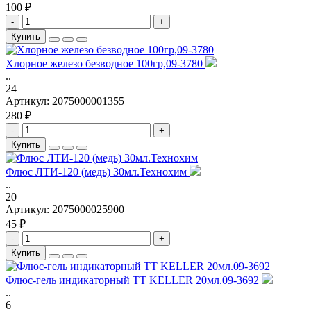
100 ₽
-
+
Купить
Хлорное железо безводное 100гр,09-3780
..
24
Артикул:
2075000001355
280 ₽
-
+
Купить
Флюс ЛТИ-120 (медь) 30мл.Технохим
..
20
Артикул:
2075000025900
45 ₽
-
+
Купить
Флюс-гель индикаторный TT KELLER 20мл.09-3692
..
6