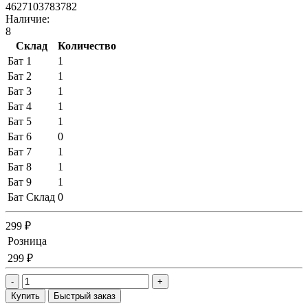
4627103783782
Наличие:
8
Склад
Количество
Бат 1
1
Бат 2
1
Бат 3
1
Бат 4
1
Бат 5
1
Бат 6
0
Бат 7
1
Бат 8
1
Бат 9
1
Бат Склад
0
299 ₽
Розница
299 ₽
-
+
Купить
Быстрый заказ