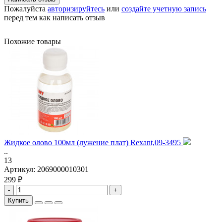
Пожалуйста
авторизируйтесь
или
создайте учетную запись
перед тем как написать отзыв
Похожие товары
Жидкое олово 100мл (лужение плат) Rexant,09-3495
..
13
Артикул:
2069000010301
299 ₽
-
+
Купить