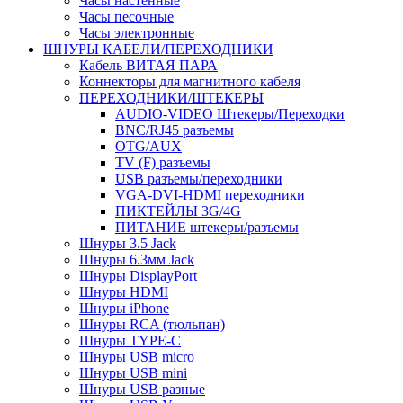
Часы настенные
Часы песочные
Часы электронные
ШНУРЫ КАБЕЛИ/ПЕРЕХОДНИКИ
Кабель ВИТАЯ ПАРА
Коннекторы для магнитного кабеля
ПЕРЕХОДНИКИ/ШТЕКЕРЫ
AUDIO-VIDEO Штекеры/Переходки
BNC/RJ45 разъемы
OTG/AUX
TV (F) разъемы
USB разъемы/переходники
VGA-DVI-HDMI переходники
ПИКТЕЙЛЫ 3G/4G
ПИТАНИЕ штекеры/разъемы
Шнуры 3.5 Jack
Шнуры 6.3мм Jack
Шнуры DisplayPort
Шнуры HDMI
Шнуры iPhone
Шнуры RCA (тюльпан)
Шнуры TYPE-C
Шнуры USB micro
Шнуры USB mini
Шнуры USB разные