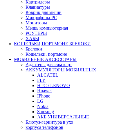
Картридеры
Клавиатуры
Коврик для мыши
Микрофоны PC
Мониторы
Мышь компьютерная
РОУТЕРЫ
ХАБЫ
КОШЕЛЬКИ,ПОРТМОНЕ,БРЕЛОКИ
Брелоки
Кошельки, портмоне
МОБИЛЬНЫЕ АКСЕССУАРЫ
Адаптеры для сим карт
АККУМУЛЯТОРЫ МОБИЛЬНЫХ
ALCATEL
FLY
HTC / LENOVO
Huawei
IPhone
LG
Nokia
Samsung
АКБ УНИВЕРСАЛЬНЫЕ
Блютуз-гарнитура в ухо
корпуса телефонов