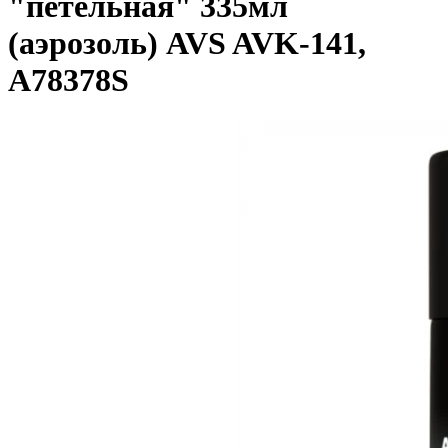
"петельная" 335мл
(аэрозоль) AVS AVK-141,
A78378S