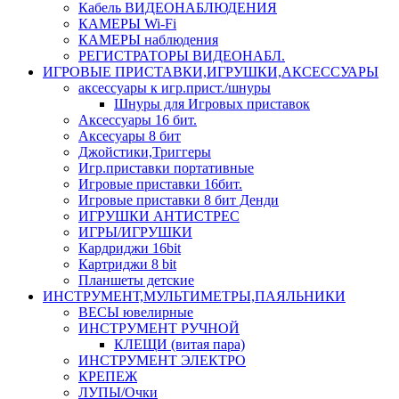
Кабель ВИДЕОНАБЛЮДЕНИЯ
КАМЕРЫ Wi-Fi
КАМЕРЫ наблюдения
РЕГИСТРАТОРЫ ВИДЕОНАБЛ.
ИГРОВЫЕ ПРИСТАВКИ,ИГРУШКИ,АКСЕССУАРЫ
аксесcуары к игр.прист./шнуры
Шнуры для Игровых приставок
Аксессуары 16 бит.
Аксесуары 8 бит
Джойстики,Триггеры
Игр.приставки портативные
Игровые приставки 16бит.
Игровые приставки 8 бит Денди
ИГРУШКИ АНТИСТРЕС
ИГРЫ/ИГРУШКИ
Кардриджи 16bit
Картриджи 8 bit
Планшеты детские
ИНСТРУМЕНТ,МУЛЬТИМЕТРЫ,ПАЯЛЬНИКИ
ВЕСЫ ювелирные
ИНСТРУМЕНТ РУЧНОЙ
КЛЕЩИ (витая пара)
ИНСТРУМЕНТ ЭЛЕКТРО
КРЕПЕЖ
ЛУПЫ/Очки