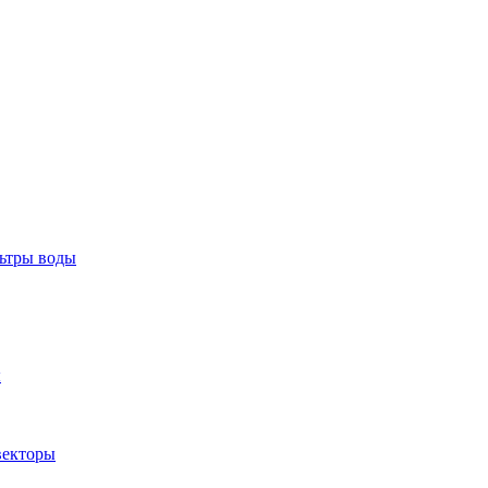
тры воды
ы
екторы