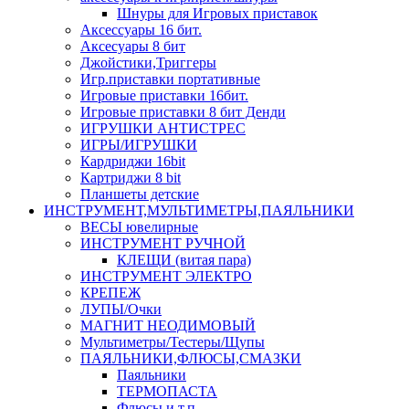
Шнуры для Игровых приставок
Аксессуары 16 бит.
Аксесуары 8 бит
Джойстики,Триггеры
Игр.приставки портативные
Игровые приставки 16бит.
Игровые приставки 8 бит Денди
ИГРУШКИ АНТИСТРЕС
ИГРЫ/ИГРУШКИ
Кардриджи 16bit
Картриджи 8 bit
Планшеты детские
ИНСТРУМЕНТ,МУЛЬТИМЕТРЫ,ПАЯЛЬНИКИ
ВЕСЫ ювелирные
ИНСТРУМЕНТ РУЧНОЙ
КЛЕЩИ (витая пара)
ИНСТРУМЕНТ ЭЛЕКТРО
КРЕПЕЖ
ЛУПЫ/Очки
МАГНИТ НЕОДИМОВЫЙ
Мультиметры/Тестеры/Щупы
ПАЯЛЬНИКИ,ФЛЮСЫ,СМАЗКИ
Паяльники
ТЕРМОПАСТА
Флюсы и т.п.