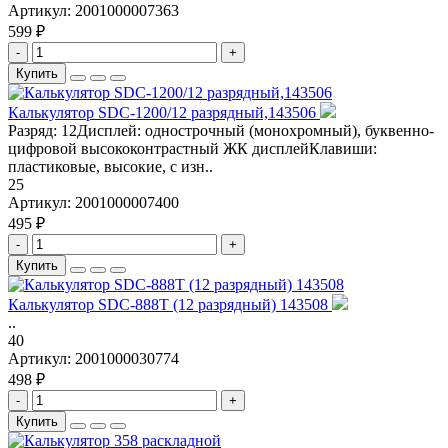
Артикул:
2001000007363
599 ₽
-
+
Купить
Калькулятор SDC-1200/12 разрядный,143506
Разряд: 12Дисплей: однострочный (монохромный), буквенно-
цифровой высококонтрастный ЖК дисплейКлавиши:
пластиковые, высокие, с изн..
25
Артикул:
2001000007400
495 ₽
-
+
Купить
Калькулятор SDC-888T (12 разрядный) 143508
..
40
Артикул:
2001000030774
498 ₽
-
+
Купить