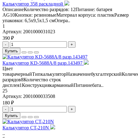
Калькулятор 358 раскладной
ОписаниеКоличество разрядов: 12Питание: батарея
AG10Кнопки: резиновыеМатериал корпуса: пластикРазмер
упаковки: 6,5х9,5х1,5 смОпера..
1
Артикул:
2001000031023
390 ₽
-
+
Купить
Калькулятор KD-5688A/8 разр.143497
Цвет
товарачерныйТипкалькуляторНазначениебухгалтерскийКоличе
разрядов8Количество строк
дисплея1КонструкциякарманныйПитаниебата..
25
Артикул:
2001000033508
180 ₽
-
+
Купить
Калькулятор CT-210N
..