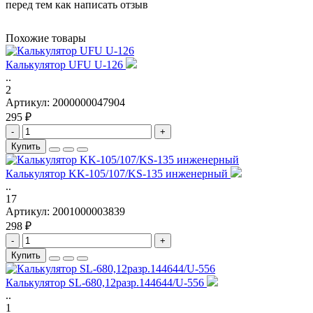
перед тем как написать отзыв
Похожие товары
Калькулятор UFU U-126
..
2
Артикул:
2000000047904
295 ₽
-
+
Купить
Калькулятор KK-105/107/KS-135 инженерный
..
17
Артикул:
2001000003839
298 ₽
-
+
Купить
Калькулятор SL-680,12разр.144644/U-556
..
1