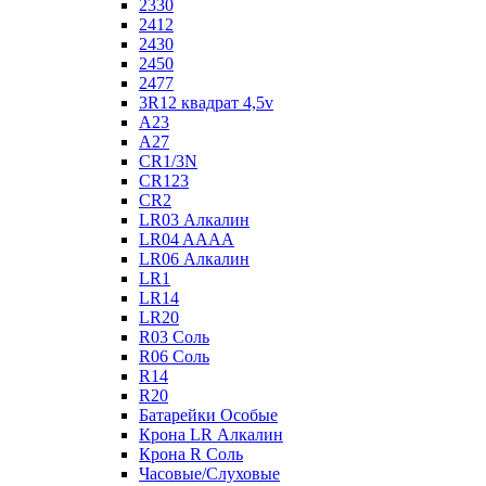
2330
2412
2430
2450
2477
3R12 квадрат 4,5v
A23
A27
CR1/3N
CR123
CR2
LR03 Алкалин
LR04 AAAA
LR06 Алкалин
LR1
LR14
LR20
R03 Соль
R06 Соль
R14
R20
Батарейки Особые
Крона LR Алкалин
Крона R Соль
Часовые/Слуховые