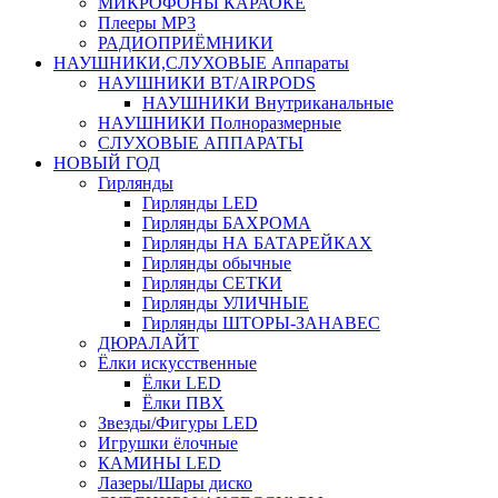
МИКРОФОНЫ КАРАОКЕ
Плееры MP3
РАДИОПРИЁМНИКИ
НАУШНИКИ,СЛУХОВЫЕ Аппараты
НАУШНИКИ BT/AIRPODS
НАУШНИКИ Внутриканальные
НАУШНИКИ Полноразмерные
СЛУХОВЫЕ АППАРАТЫ
НОВЫЙ ГОД
Гирлянды
Гирлянды LED
Гирлянды БАХРОМА
Гирлянды НА БАТАРЕЙКАХ
Гирлянды обычные
Гирлянды СЕТКИ
Гирлянды УЛИЧНЫЕ
Гирлянды ШТОРЫ-ЗАНАВЕС
ДЮРАЛАЙТ
Ёлки искусственные
Ёлки LED
Ёлки ПВХ
Звезды/Фигуры LED
Игрушки ёлочные
КАМИНЫ LED
Лазеры/Шары диско