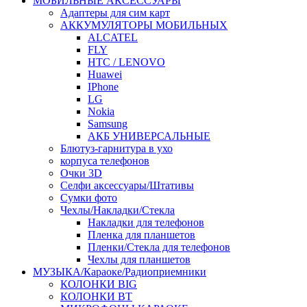
МОБИЛЬНЫЕ АКСЕССУАРЫ
Адаптеры для сим карт
АККУМУЛЯТОРЫ МОБИЛЬНЫХ
ALCATEL
FLY
HTC / LENOVO
Huawei
IPhone
LG
Nokia
Samsung
АКБ УНИВЕРСАЛЬНЫЕ
Блютуз-гарнитура в ухо
корпуса телефонов
Очки 3D
Селфи аксессуары/Штативы
Сумки фото
Чехлы/Накладки/Стекла
Накладки для телефонов
Пленка для планшетов
Пленки/Стекла для телефонов
Чехлы для планшетов
МУЗЫКА/Караоке/Радиоприемники
КОЛОНКИ BIG
КОЛОНКИ BT