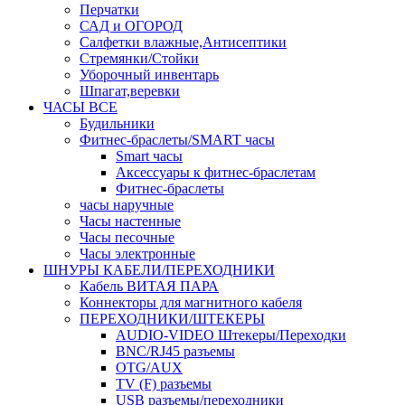
Перчатки
САД и ОГОРОД
Салфетки влажные,Антисептики
Стремянки/Стойки
Уборочный инвентарь
Шпагат,веревки
ЧАСЫ ВСЕ
Будильники
Фитнес-браслеты/SMART часы
Smart часы
Аксессуары к фитнес-браслетам
Фитнес-браслеты
часы наручные
Часы настенные
Часы песочные
Часы электронные
ШНУРЫ КАБЕЛИ/ПЕРЕХОДНИКИ
Кабель ВИТАЯ ПАРА
Коннекторы для магнитного кабеля
ПЕРЕХОДНИКИ/ШТЕКЕРЫ
AUDIO-VIDEO Штекеры/Переходки
BNC/RJ45 разъемы
OTG/AUX
TV (F) разъемы
USB разъемы/переходники