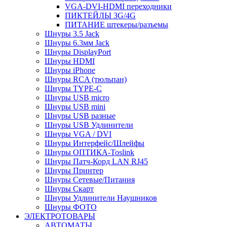
VGA-DVI-HDMI переходники
ПИКТЕЙЛЫ 3G/4G
ПИТАНИЕ штекеры/разъемы
Шнуры 3.5 Jack
Шнуры 6.3мм Jack
Шнуры DisplayPort
Шнуры HDMI
Шнуры iPhone
Шнуры RCA (тюльпан)
Шнуры TYPE-C
Шнуры USB micro
Шнуры USB mini
Шнуры USB разные
Шнуры USB Удлинители
Шнуры VGA / DVI
Шнуры Интерфейс/Шлейфы
Шнуры ОПТИКА-Toslink
Шнуры Патч-Корд LAN RJ45
Шнуры Принтер
Шнуры Сетевые/Питания
Шнуры Скарт
Шнуры Удлинители Наушников
Шнуры ФОТО
ЭЛЕКТРОТОВАРЫ
АВТОМАТЫ