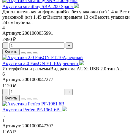
Aкустика smartbuy SBA-200 Sparta
Дополнительная информацияВес без упаковки (кг) 1.4 кгВес с
упаковкой (кг) 1.45 кгВысота предмета 13 смВысота упаковки
24 смГлубина..
4
Артикул:
2001000035991
2990 ₽
-
+
Купить
Акустика 2.0 FaisON FT-10A,черный
Интерфейсы и разъемыВид разъема AUX; USB 2.0 тип A..
6
Артикул:
2001000047277
1120 ₽
-
+
Купить
Акустика Perfeo PF-1961 6B.
..
1
Артикул:
2001000047307
1163 ₽