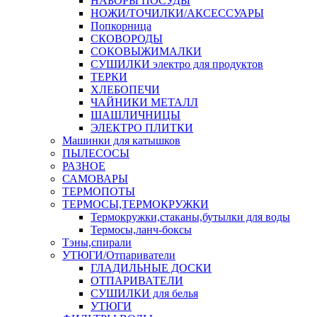
НАБОРЫ ПОСУДЫ
НОЖИ/ТОЧИЛКИ/АКСЕССУАРЫ
Попкорница
СКОВОРОДЫ
СОКОВЫЖИМАЛКИ
СУШИЛКИ электро для продуктов
ТЕРКИ
ХЛЕБОПЕЧИ
ЧАЙНИКИ МЕТАЛЛ
ШАШЛИЧНИЦЫ
ЭЛЕКТРО ПЛИТКИ
Машинки для катышков
ПЫЛЕСОСЫ
РАЗНОЕ
САМОВАРЫ
ТЕРМОПОТЫ
ТЕРМОСЫ,ТЕРМОКРУЖКИ
Термокружки,стаканы,бутылки для воды
Термосы,ланч-боксы
Тэны,спирали
УТЮГИ/Отпариватели
ГЛАДИЛЬНЫЕ ДОСКИ
ОТПАРИВАТЕЛИ
СУШИЛКИ для белья
УТЮГИ