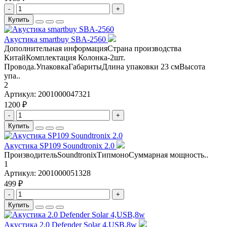
-
+
Купить
Aкустика smartbuy SBA-2560
Дополнительная информацияСтрана производства
КитайКомплектация Колонка-2шт.
Провода.УпаковкаГабаритыДлина упаковки 23 смВысота
упа..
2
Артикул:
2001000047321
1200 ₽
-
+
Купить
Акустика SP109 Soundtronix 2.0
ПроизводительSoundtronixТипмоноСуммарная мощность..
1
Артикул:
2001000051328
499 ₽
-
+
Купить
Акустика 2.0 Defender Solar 4,USB,8w