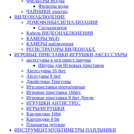
ФИЛЬТРЫ ВОДЫ
Фильтры воды
ЧАЙНИКИ электро
ВИДЕОНАБЛЮДЕНИЕ
ДОМОФОНЫ/СИГНАЛИЗАЦИИ
Сигнализатор
Кабель ВИДЕОНАБЛЮДЕНИЯ
КАМЕРЫ Wi-Fi
КАМЕРЫ наблюдения
РЕГИСТРАТОРЫ ВИДЕОНАБЛ.
ИГРОВЫЕ ПРИСТАВКИ,ИГРУШКИ,АКСЕССУАРЫ
аксесcуары к игр.прист./шнуры
Шнуры для Игровых приставок
Аксессуары 16 бит.
Аксесуары 8 бит
Джойстики,Триггеры
Игр.приставки портативные
Игровые приставки 16бит.
Игровые приставки 8 бит Денди
ИГРУШКИ АНТИСТРЕС
ИГРЫ/ИГРУШКИ
Кардриджи 16bit
Картриджи 8 bit
Планшеты детские
ИНСТРУМЕНТ,МУЛЬТИМЕТРЫ,ПАЯЛЬНИКИ