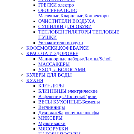
ГРЕЛКИ электро
ОБОГРЕВАТЕЛИ:
Масляные,Кварцевые,Конвекторы
ОЧИСТИТЕЛИ ВОЗДУХА
СУШИЛКИ ДЛЯ ОБУВИ
ТЕПЛОВЕНТИЛЯТОРЫ ТЕПЛОВЫЕ
ПУШКИ
Увлажнители воздуха
КОФЕМОЛКИ,КОФЕВАРКИ
КРАСОТА И ЗДОРОВЬЕ
Маникюрные наборы/Лампы/Scholl
МАССАЖЁРЫ
УХОД за ВОЛОСАМИ
КУЛЕРЫ ДЛЯ ВОДЫ
КУХНЯ
БЛЕНДЕРЫ
БЛИННИЦЫ электрические
Вафельницы/Тостеры/Грили
ВЕСЫ КУХОННЫЕ/Безмены
Ветчинницы
Духовки/Жаровочные шкафы
МИКСЕРЫ
Мультиварки
МЯСОРУБКИ