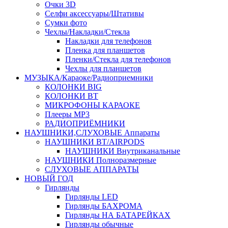
Очки 3D
Селфи аксессуары/Штативы
Сумки фото
Чехлы/Накладки/Стекла
Накладки для телефонов
Пленка для планшетов
Пленки/Стекла для телефонов
Чехлы для планшетов
МУЗЫКА/Караоке/Радиоприемники
КОЛОНКИ BIG
КОЛОНКИ BT
МИКРОФОНЫ КАРАОКЕ
Плееры MP3
РАДИОПРИЁМНИКИ
НАУШНИКИ,СЛУХОВЫЕ Аппараты
НАУШНИКИ BT/AIRPODS
НАУШНИКИ Внутриканальные
НАУШНИКИ Полноразмерные
СЛУХОВЫЕ АППАРАТЫ
НОВЫЙ ГОД
Гирлянды
Гирлянды LED
Гирлянды БАХРОМА
Гирлянды НА БАТАРЕЙКАХ
Гирлянды обычные