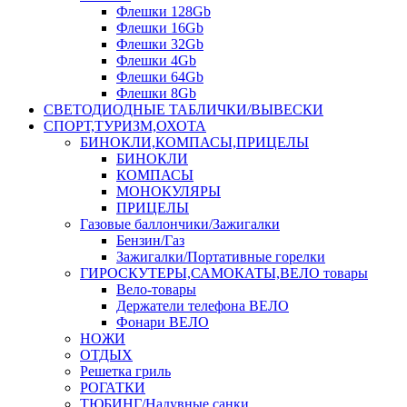
Флешки 128Gb
Флешки 16Gb
Флешки 32Gb
Флешки 4Gb
Флешки 64Gb
Флешки 8Gb
СВЕТОДИОДНЫЕ ТАБЛИЧКИ/ВЫВЕСКИ
СПОРТ,ТУРИЗМ,ОХОТА
БИНОКЛИ,КОМПАСЫ,ПРИЦЕЛЫ
БИНОКЛИ
КОМПАСЫ
МОНОКУЛЯРЫ
ПРИЦЕЛЫ
Газовые баллончики/Зажигалки
Бензин/Газ
Зажигалки/Портативные горелки
ГИРОСКУТЕРЫ,САМОКАТЫ,ВЕЛО товары
Вело-товары
Держатели телефона ВЕЛО
Фонари ВЕЛО
НОЖИ
ОТДЫХ
Решетка гриль
РОГАТКИ
ТЮБИНГ/Надувные санки