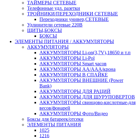
ТАЙМЕРЫ СЕТЕВЫЕ
Телефонные удл. разетки
ТРОЙНИКИ/ПЕРЕХОДНИКИ СЕТЕВЫЕ
Переходники универ,СЕТЕВЫЕ
Удлинители сетевые 220В
ЩИТЫ,БОКСЫ
БОКСЫ
ЭЛЕМЕНТЫ ПИТАНИЯ / АККУМУЛЯТОРЫ
АККУМУЛЯТОРЫ
АККУМУЛЯТОРЫ Li-on(3,7V),18650 и т.п
АККУМУЛЯТОРЫ Li-Pol
АККУМУЛЯТОРЫ Smart часов
АККУМУЛЯТОРЫ АА/ААА/крона
АККУМУЛЯТОРЫ В СПАЙКЕ
АККУМУЛЯТОРЫ ВНЕШНИЕ (Power
Bank)
АККУМУЛЯТОРЫ ДЛЯ РАЦИЙ
АККУМУЛЯТОРЫ ДЛЯ ШУРУПОВЕРТОВ
АККУМУЛЯТОРЫ свинцово-кислотные-для
весов/фонарей
АККУМУЛЯТОРЫ Фото/Видео
Боксы для батареек/отсеки
ЭЛЕМЕНТЫ ПИТАНИЯ
1025
1216