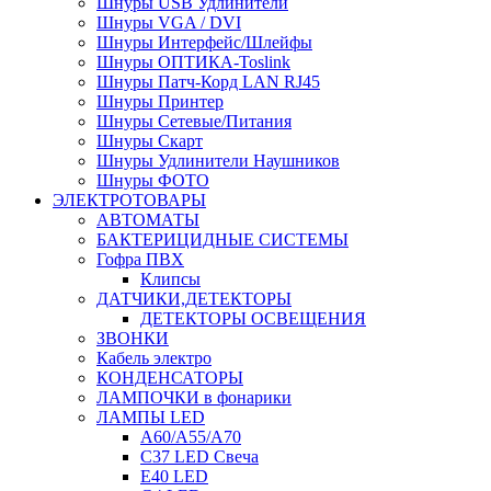
Шнуры USB Удлинители
Шнуры VGA / DVI
Шнуры Интерфейс/Шлейфы
Шнуры ОПТИКА-Toslink
Шнуры Патч-Корд LAN RJ45
Шнуры Принтер
Шнуры Сетевые/Питания
Шнуры Скарт
Шнуры Удлинители Наушников
Шнуры ФОТО
ЭЛЕКТРОТОВАРЫ
АВТОМАТЫ
БАКТЕРИЦИДНЫЕ СИСТЕМЫ
Гофра ПВХ
Клипсы
ДАТЧИКИ,ДЕТЕКТОРЫ
ДЕТЕКТОРЫ ОСВЕЩЕНИЯ
ЗВОНКИ
Кабель электро
КОНДЕНСАТОРЫ
ЛАМПОЧКИ в фонарики
ЛАМПЫ LED
A60/A55/A70
C37 LED Свеча
E40 LED