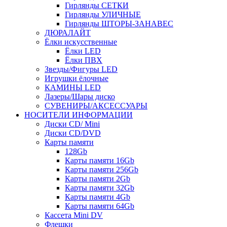
Гирлянды СЕТКИ
Гирлянды УЛИЧНЫЕ
Гирлянды ШТОРЫ-ЗАНАВЕС
ДЮРАЛАЙТ
Ёлки искусственные
Ёлки LED
Ёлки ПВХ
Звезды/Фигуры LED
Игрушки ёлочные
КАМИНЫ LED
Лазеры/Шары диско
СУВЕНИРЫ/АКСЕССУАРЫ
НОСИТЕЛИ ИНФОРМАЦИИ
Диски CD/ Mini
Диски CD/DVD
Карты памяти
128Gb
Карты памяти 16Gb
Карты памяти 256Gb
Карты памяти 2Gb
Карты памяти 32Gb
Карты памяти 4Gb
Карты памяти 64Gb
Кассета Mini DV
Флешки