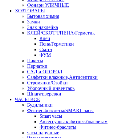
Фонари УЛИЧНЫЕ
ХОЗТОВАРЫ
Бытовая химия
Замки
Знак-наклейка
КЛЕЙ/СКОТЧ/ПЕНА/Герметик
Клей
Пена/Герметики
Скотч
ФУМ
Пакеты
Перчатки
САД и ОГОРОД
Салфетки влажные,Антисептики
Стремянки/Стойки
Уборочный инвентарь
Шпагат,веревки
ЧАСЫ ВСЕ
Будильники
Фитнес-браслеты/SMART часы
Smart часы
Аксессуары к фитнес-браслетам
Фитнес-браслеты
часы наручные