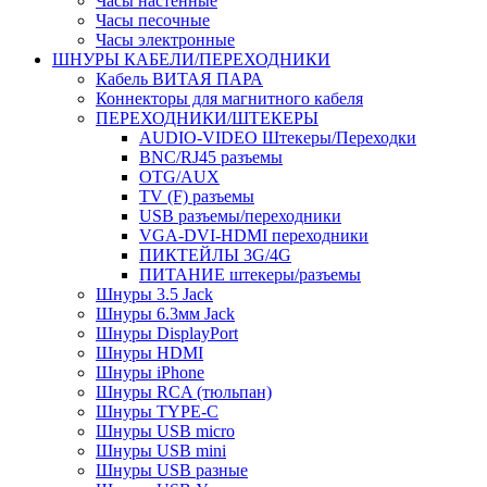
Часы настенные
Часы песочные
Часы электронные
ШНУРЫ КАБЕЛИ/ПЕРЕХОДНИКИ
Кабель ВИТАЯ ПАРА
Коннекторы для магнитного кабеля
ПЕРЕХОДНИКИ/ШТЕКЕРЫ
AUDIO-VIDEO Штекеры/Переходки
BNC/RJ45 разъемы
OTG/AUX
TV (F) разъемы
USB разъемы/переходники
VGA-DVI-HDMI переходники
ПИКТЕЙЛЫ 3G/4G
ПИТАНИЕ штекеры/разъемы
Шнуры 3.5 Jack
Шнуры 6.3мм Jack
Шнуры DisplayPort
Шнуры HDMI
Шнуры iPhone
Шнуры RCA (тюльпан)
Шнуры TYPE-C
Шнуры USB micro
Шнуры USB mini
Шнуры USB разные