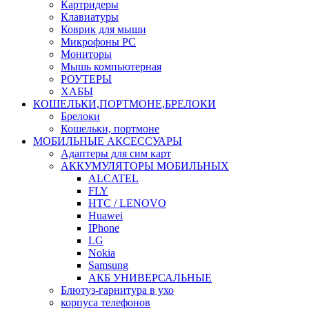
Картридеры
Клавиатуры
Коврик для мыши
Микрофоны PC
Мониторы
Мышь компьютерная
РОУТЕРЫ
ХАБЫ
КОШЕЛЬКИ,ПОРТМОНЕ,БРЕЛОКИ
Брелоки
Кошельки, портмоне
МОБИЛЬНЫЕ АКСЕССУАРЫ
Адаптеры для сим карт
АККУМУЛЯТОРЫ МОБИЛЬНЫХ
ALCATEL
FLY
HTC / LENOVO
Huawei
IPhone
LG
Nokia
Samsung
АКБ УНИВЕРСАЛЬНЫЕ
Блютуз-гарнитура в ухо
корпуса телефонов