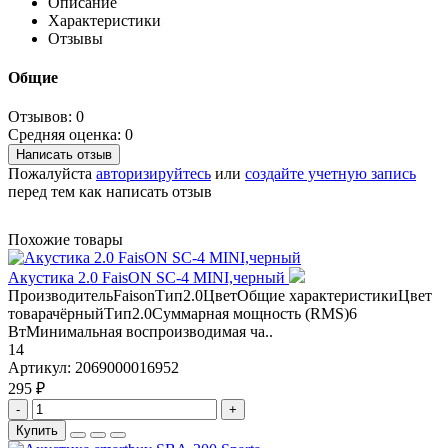
Описание
Характеристики
Отзывы
Общие
Отзывов: 0
Средняя оценка: 0
Написать отзыв
Пожалуйста
авторизируйтесь
или
создайте учетную запись
перед тем как написать отзыв
Похожие товары
Акустика 2.0 FaisON SC-4 MINI,черный
ПроизводительFaisonТип2.0ЦветОбщие характеристикиЦвет
товарачёрныйТип2.0Суммарная мощность (RMS)6
ВтМинимальная воспроизводимая ча..
14
Артикул:
2069000016952
295 ₽
-
+
Купить