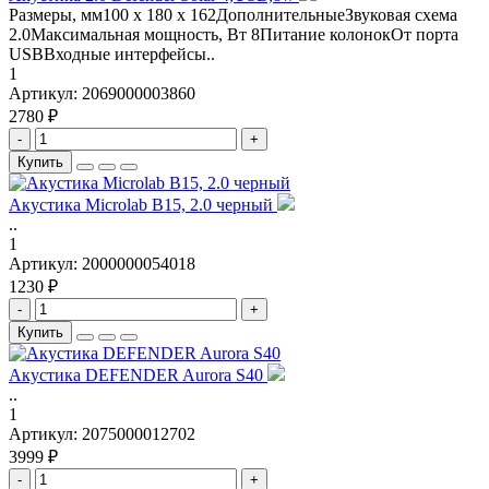
Размеры, мм100 x 180 x 162ДополнительныеЗвуковая схема
2.0Максимальная мощность, Вт 8Питание колонокОт порта
USBВходные интерфейсы..
1
Артикул:
2069000003860
2780 ₽
-
+
Купить
Акустика Microlab B15, 2.0 черный
..
1
Артикул:
2000000054018
1230 ₽
-
+
Купить
Акустика DEFENDER Aurora S40
..
1
Артикул:
2075000012702
3999 ₽
-
+