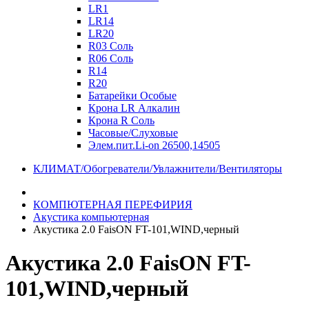
LR1
LR14
LR20
R03 Соль
R06 Соль
R14
R20
Батарейки Особые
Крона LR Алкалин
Крона R Соль
Часовые/Слуховые
Элем.пит.Li-on 26500,14505
КЛИМАТ/Обогреватели/Увлажнители/Вентиляторы
КОМПЮТЕРНАЯ ПЕРЕФИРИЯ
Акустика компьютерная
Акустика 2.0 FaisON FT-101,WIND,черный
Акустика 2.0 FaisON FT-
101,WIND,черный