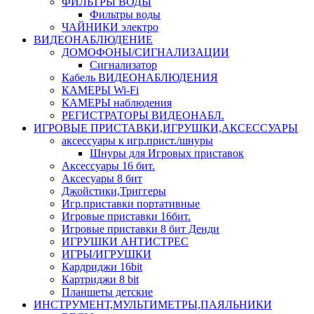
ФИЛЬТРЫ ВОДЫ
Фильтры воды
ЧАЙНИКИ электро
ВИДЕОНАБЛЮДЕНИЕ
ДОМОФОНЫ/СИГНАЛИЗАЦИИ
Сигнализатор
Кабель ВИДЕОНАБЛЮДЕНИЯ
КАМЕРЫ Wi-Fi
КАМЕРЫ наблюдения
РЕГИСТРАТОРЫ ВИДЕОНАБЛ.
ИГРОВЫЕ ПРИСТАВКИ,ИГРУШКИ,АКСЕССУАРЫ
аксесcуары к игр.прист./шнуры
Шнуры для Игровых приставок
Аксессуары 16 бит.
Аксесуары 8 бит
Джойстики,Триггеры
Игр.приставки портативные
Игровые приставки 16бит.
Игровые приставки 8 бит Денди
ИГРУШКИ АНТИСТРЕС
ИГРЫ/ИГРУШКИ
Кардриджи 16bit
Картриджи 8 bit
Планшеты детские
ИНСТРУМЕНТ,МУЛЬТИМЕТРЫ,ПАЯЛЬНИКИ