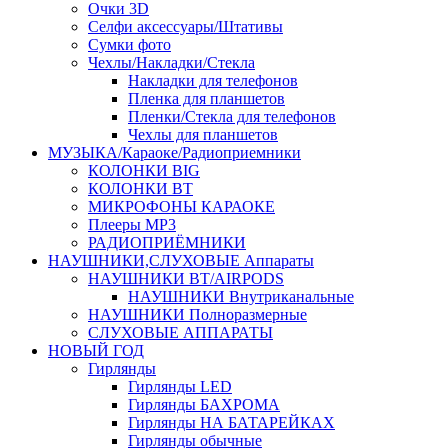
Очки 3D
Селфи аксессуары/Штативы
Сумки фото
Чехлы/Накладки/Стекла
Накладки для телефонов
Пленка для планшетов
Пленки/Стекла для телефонов
Чехлы для планшетов
МУЗЫКА/Караоке/Радиоприемники
КОЛОНКИ BIG
КОЛОНКИ BT
МИКРОФОНЫ КАРАОКЕ
Плееры MP3
РАДИОПРИЁМНИКИ
НАУШНИКИ,СЛУХОВЫЕ Аппараты
НАУШНИКИ BT/AIRPODS
НАУШНИКИ Внутриканальные
НАУШНИКИ Полноразмерные
СЛУХОВЫЕ АППАРАТЫ
НОВЫЙ ГОД
Гирлянды
Гирлянды LED
Гирлянды БАХРОМА
Гирлянды НА БАТАРЕЙКАХ
Гирлянды обычные