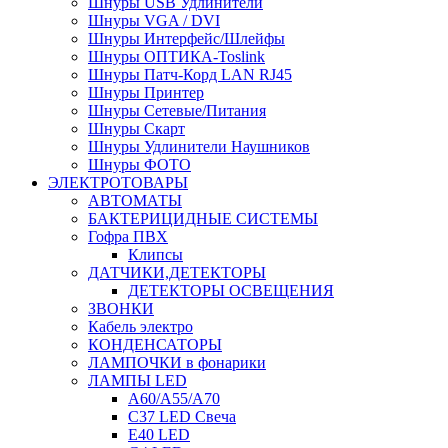
Шнуры USB Удлинители
Шнуры VGA / DVI
Шнуры Интерфейс/Шлейфы
Шнуры ОПТИКА-Toslink
Шнуры Патч-Корд LAN RJ45
Шнуры Принтер
Шнуры Сетевые/Питания
Шнуры Скарт
Шнуры Удлинители Наушников
Шнуры ФОТО
ЭЛЕКТРОТОВАРЫ
АВТОМАТЫ
БАКТЕРИЦИДНЫЕ СИСТЕМЫ
Гофра ПВХ
Клипсы
ДАТЧИКИ,ДЕТЕКТОРЫ
ДЕТЕКТОРЫ ОСВЕЩЕНИЯ
ЗВОНКИ
Кабель электро
КОНДЕНСАТОРЫ
ЛАМПОЧКИ в фонарики
ЛАМПЫ LED
A60/A55/A70
C37 LED Свеча
E40 LED