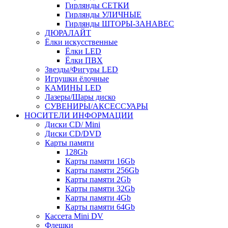
Гирлянды СЕТКИ
Гирлянды УЛИЧНЫЕ
Гирлянды ШТОРЫ-ЗАНАВЕС
ДЮРАЛАЙТ
Ёлки искусственные
Ёлки LED
Ёлки ПВХ
Звезды/Фигуры LED
Игрушки ёлочные
КАМИНЫ LED
Лазеры/Шары диско
СУВЕНИРЫ/АКСЕССУАРЫ
НОСИТЕЛИ ИНФОРМАЦИИ
Диски CD/ Mini
Диски CD/DVD
Карты памяти
128Gb
Карты памяти 16Gb
Карты памяти 256Gb
Карты памяти 2Gb
Карты памяти 32Gb
Карты памяти 4Gb
Карты памяти 64Gb
Кассета Mini DV
Флешки