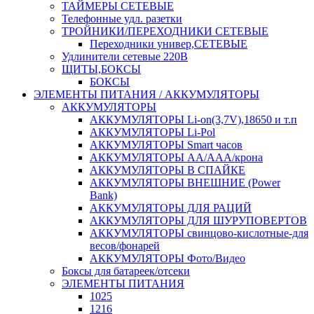
ТАЙМЕРЫ СЕТЕВЫЕ
Телефонные удл. разетки
ТРОЙНИКИ/ПЕРЕХОДНИКИ СЕТЕВЫЕ
Переходники универ,СЕТЕВЫЕ
Удлинители сетевые 220В
ЩИТЫ,БОКСЫ
БОКСЫ
ЭЛЕМЕНТЫ ПИТАНИЯ / АККУМУЛЯТОРЫ
АККУМУЛЯТОРЫ
АККУМУЛЯТОРЫ Li-on(3,7V),18650 и т.п
АККУМУЛЯТОРЫ Li-Pol
АККУМУЛЯТОРЫ Smart часов
АККУМУЛЯТОРЫ АА/ААА/крона
АККУМУЛЯТОРЫ В СПАЙКЕ
АККУМУЛЯТОРЫ ВНЕШНИЕ (Power
Bank)
АККУМУЛЯТОРЫ ДЛЯ РАЦИЙ
АККУМУЛЯТОРЫ ДЛЯ ШУРУПОВЕРТОВ
АККУМУЛЯТОРЫ свинцово-кислотные-для
весов/фонарей
АККУМУЛЯТОРЫ Фото/Видео
Боксы для батареек/отсеки
ЭЛЕМЕНТЫ ПИТАНИЯ
1025
1216