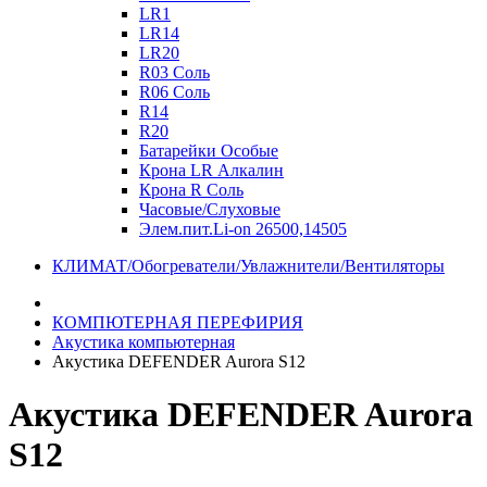
LR1
LR14
LR20
R03 Соль
R06 Соль
R14
R20
Батарейки Особые
Крона LR Алкалин
Крона R Соль
Часовые/Слуховые
Элем.пит.Li-on 26500,14505
КЛИМАТ/Обогреватели/Увлажнители/Вентиляторы
КОМПЮТЕРНАЯ ПЕРЕФИРИЯ
Акустика компьютерная
Акустика DEFENDER Aurora S12
Акустика DEFENDER Aurora
S12