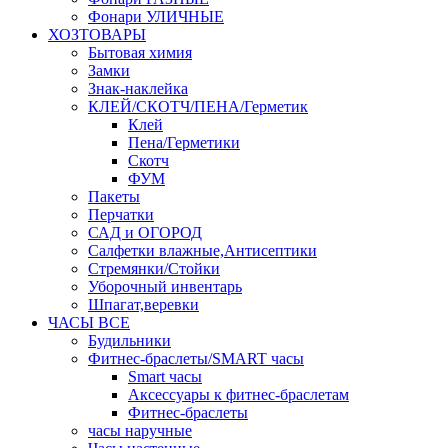
Фонари УЛИЧНЫЕ
ХОЗТОВАРЫ
Бытовая химия
Замки
Знак-наклейка
КЛЕЙ/СКОТЧ/ПЕНА/Герметик
Клей
Пена/Герметики
Скотч
ФУМ
Пакеты
Перчатки
САД и ОГОРОД
Салфетки влажные,Антисептики
Стремянки/Стойки
Уборочный инвентарь
Шпагат,веревки
ЧАСЫ ВСЕ
Будильники
Фитнес-браслеты/SMART часы
Smart часы
Аксессуары к фитнес-браслетам
Фитнес-браслеты
часы наручные