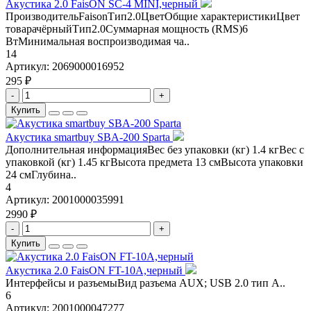
Акустика 2.0 FaisON SC-4 MINI,черный
ПроизводительFaisonТип2.0ЦветОбщие характеристикиЦвет
товарачёрныйТип2.0Суммарная мощность (RMS)6
ВтМинимальная воспроизводимая ча..
14
Артикул:
2069000016952
295 ₽
-
+
Купить
Aкустика smartbuy SBA-200 Sparta
Дополнительная информацияВес без упаковки (кг) 1.4 кгВес с
упаковкой (кг) 1.45 кгВысота предмета 13 смВысота упаковки
24 смГлубина..
4
Артикул:
2001000035991
2990 ₽
-
+
Купить
Акустика 2.0 FaisON FT-10A,черный
Интерфейсы и разъемыВид разъема AUX; USB 2.0 тип A..
6
Артикул:
2001000047277