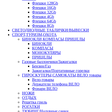
Флешки 128Gb
Флешки 16Gb
Флешки 32Gb
Флешки 4Gb
Флешки 64Gb
Флешки 8Gb
СВЕТОДИОДНЫЕ ТАБЛИЧКИ/ВЫВЕСКИ
СПОРТ,ТУРИЗМ,ОХОТА
БИНОКЛИ,КОМПАСЫ,ПРИЦЕЛЫ
БИНОКЛИ
КОМПАСЫ
МОНОКУЛЯРЫ
ПРИЦЕЛЫ
Газовые баллончики/Зажигалки
Бензин/Газ
Зажигалки/Портативные горелки
ГИРОСКУТЕРЫ,САМОКАТЫ,ВЕЛО товары
Вело-товары
Держатели телефона ВЕЛО
Фонари ВЕЛО
НОЖИ
ОТДЫХ
Решетка гриль
РОГАТКИ
ТЮБИНГ/Надувные санки