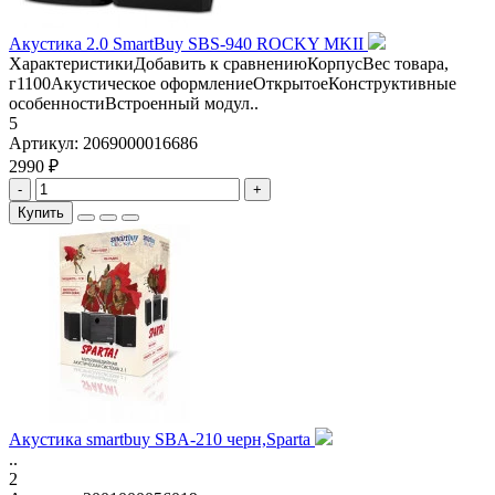
Акустика 2.0 SmartBuy SBS-940 ROCKY MKII
ХарактеристикиДобавить к сравнениюКорпусВес товара,
г1100Акустическое оформлениеОткрытоеКонструктивные
особенностиВстроенный модул..
5
Артикул:
2069000016686
2990 ₽
-
+
Купить
Aкустика smartbuy SBA-210 черн,Sparta
..
2