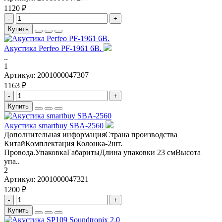
1120 ₽
-
+
Купить
Акустика Perfeo PF-1961 6B.
..
1
Артикул:
2001000047307
1163 ₽
-
+
Купить
Aкустика smartbuy SBA-2560
Дополнительная информацияСтрана производства
КитайКомплектация Колонка-2шт.
Провода.УпаковкаГабаритыДлина упаковки 23 смВысота
упа..
2
Артикул:
2001000047321
1200 ₽
-
+
Купить