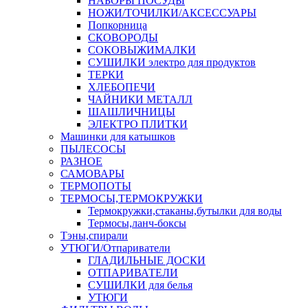
НАБОРЫ ПОСУДЫ
НОЖИ/ТОЧИЛКИ/АКСЕССУАРЫ
Попкорница
СКОВОРОДЫ
СОКОВЫЖИМАЛКИ
СУШИЛКИ электро для продуктов
ТЕРКИ
ХЛЕБОПЕЧИ
ЧАЙНИКИ МЕТАЛЛ
ШАШЛИЧНИЦЫ
ЭЛЕКТРО ПЛИТКИ
Машинки для катышков
ПЫЛЕСОСЫ
РАЗНОЕ
САМОВАРЫ
ТЕРМОПОТЫ
ТЕРМОСЫ,ТЕРМОКРУЖКИ
Термокружки,стаканы,бутылки для воды
Термосы,ланч-боксы
Тэны,спирали
УТЮГИ/Отпариватели
ГЛАДИЛЬНЫЕ ДОСКИ
ОТПАРИВАТЕЛИ
СУШИЛКИ для белья
УТЮГИ