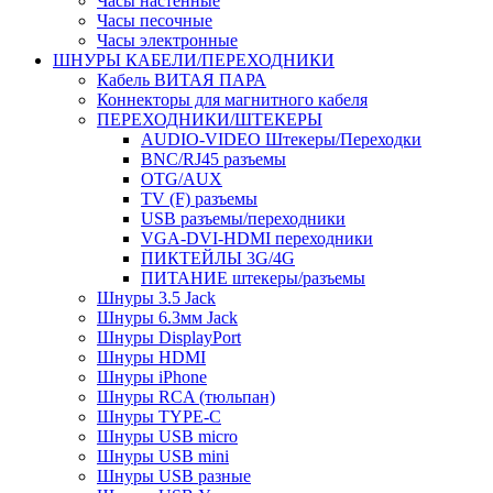
Часы настенные
Часы песочные
Часы электронные
ШНУРЫ КАБЕЛИ/ПЕРЕХОДНИКИ
Кабель ВИТАЯ ПАРА
Коннекторы для магнитного кабеля
ПЕРЕХОДНИКИ/ШТЕКЕРЫ
AUDIO-VIDEO Штекеры/Переходки
BNC/RJ45 разъемы
OTG/AUX
TV (F) разъемы
USB разъемы/переходники
VGA-DVI-HDMI переходники
ПИКТЕЙЛЫ 3G/4G
ПИТАНИЕ штекеры/разъемы
Шнуры 3.5 Jack
Шнуры 6.3мм Jack
Шнуры DisplayPort
Шнуры HDMI
Шнуры iPhone
Шнуры RCA (тюльпан)
Шнуры TYPE-C
Шнуры USB micro
Шнуры USB mini
Шнуры USB разные