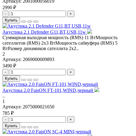
Артикул:
2001000056019
2990 ₽
-
+
Купить
Акустика 2.1 Defender G11,BT,USB,11w
Суммарная выходная мощность (RMS) 11 ВтМощность
сателлитов (RMS) 2х3 ВтМощность сабвуфера (RMS) 5
ВтРазмер динамиков сателлита 2х2..
2
Артикул:
2069000009893
3490 ₽
-
+
Купить
Акустика 2.0 FaisON FT-101,WIND,черный
..
1
Артикул:
2075000021650
785 ₽
-
+
Купить