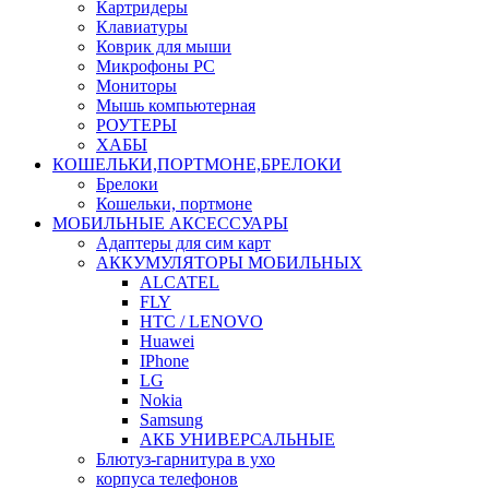
Картридеры
Клавиатуры
Коврик для мыши
Микрофоны PC
Мониторы
Мышь компьютерная
РОУТЕРЫ
ХАБЫ
КОШЕЛЬКИ,ПОРТМОНЕ,БРЕЛОКИ
Брелоки
Кошельки, портмоне
МОБИЛЬНЫЕ АКСЕССУАРЫ
Адаптеры для сим карт
АККУМУЛЯТОРЫ МОБИЛЬНЫХ
ALCATEL
FLY
HTC / LENOVO
Huawei
IPhone
LG
Nokia
Samsung
АКБ УНИВЕРСАЛЬНЫЕ
Блютуз-гарнитура в ухо
корпуса телефонов