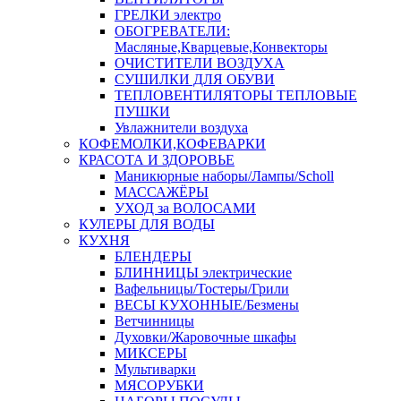
ГРЕЛКИ электро
ОБОГРЕВАТЕЛИ:
Масляные,Кварцевые,Конвекторы
ОЧИСТИТЕЛИ ВОЗДУХА
СУШИЛКИ ДЛЯ ОБУВИ
ТЕПЛОВЕНТИЛЯТОРЫ ТЕПЛОВЫЕ
ПУШКИ
Увлажнители воздуха
КОФЕМОЛКИ,КОФЕВАРКИ
КРАСОТА И ЗДОРОВЬЕ
Маникюрные наборы/Лампы/Scholl
МАССАЖЁРЫ
УХОД за ВОЛОСАМИ
КУЛЕРЫ ДЛЯ ВОДЫ
КУХНЯ
БЛЕНДЕРЫ
БЛИННИЦЫ электрические
Вафельницы/Тостеры/Грили
ВЕСЫ КУХОННЫЕ/Безмены
Ветчинницы
Духовки/Жаровочные шкафы
МИКСЕРЫ
Мультиварки
МЯСОРУБКИ