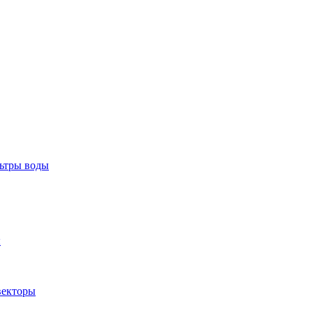
тры воды
ы
екторы