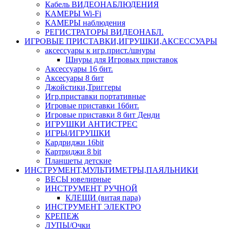
Кабель ВИДЕОНАБЛЮДЕНИЯ
КАМЕРЫ Wi-Fi
КАМЕРЫ наблюдения
РЕГИСТРАТОРЫ ВИДЕОНАБЛ.
ИГРОВЫЕ ПРИСТАВКИ,ИГРУШКИ,АКСЕССУАРЫ
аксесcуары к игр.прист./шнуры
Шнуры для Игровых приставок
Аксессуары 16 бит.
Аксесуары 8 бит
Джойстики,Триггеры
Игр.приставки портативные
Игровые приставки 16бит.
Игровые приставки 8 бит Денди
ИГРУШКИ АНТИСТРЕС
ИГРЫ/ИГРУШКИ
Кардриджи 16bit
Картриджи 8 bit
Планшеты детские
ИНСТРУМЕНТ,МУЛЬТИМЕТРЫ,ПАЯЛЬНИКИ
ВЕСЫ ювелирные
ИНСТРУМЕНТ РУЧНОЙ
КЛЕЩИ (витая пара)
ИНСТРУМЕНТ ЭЛЕКТРО
КРЕПЕЖ
ЛУПЫ/Очки