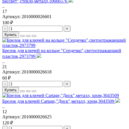
рассвет",стекло,металл,10666576
..
17
Артикул:
2010000026601
100 ₽
-
+
Купить
Брелок для ключей на кольце "Сердечко",светоотражающий
пластик,2973799
..
21
Артикул:
2010000026618
60 ₽
-
+
Купить
Брелок для ключей Cartage,"Диск",металл, хром,3043509
..
12
Артикул:
2010000026625
120 ₽
-
+