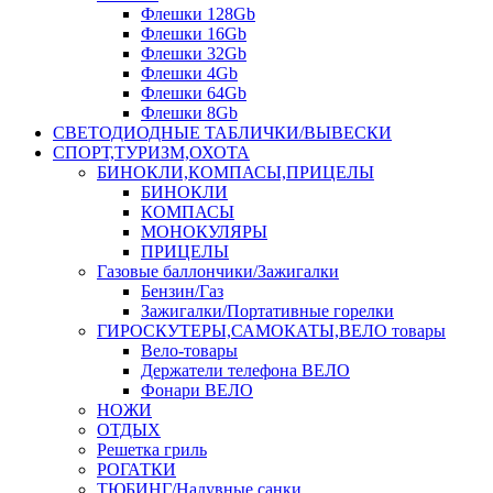
Флешки 128Gb
Флешки 16Gb
Флешки 32Gb
Флешки 4Gb
Флешки 64Gb
Флешки 8Gb
СВЕТОДИОДНЫЕ ТАБЛИЧКИ/ВЫВЕСКИ
СПОРТ,ТУРИЗМ,ОХОТА
БИНОКЛИ,КОМПАСЫ,ПРИЦЕЛЫ
БИНОКЛИ
КОМПАСЫ
МОНОКУЛЯРЫ
ПРИЦЕЛЫ
Газовые баллончики/Зажигалки
Бензин/Газ
Зажигалки/Портативные горелки
ГИРОСКУТЕРЫ,САМОКАТЫ,ВЕЛО товары
Вело-товары
Держатели телефона ВЕЛО
Фонари ВЕЛО
НОЖИ
ОТДЫХ
Решетка гриль
РОГАТКИ
ТЮБИНГ/Надувные санки