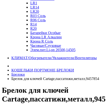
LR1
LR14
LR20
R03 Соль
R06 Соль
R14
R20
Батарейки Особые
Крона LR Алкалин
Крона R Соль
Часовые/Слуховые
Элем.пит.Li-on 26500,14505
КЛИМАТ/Обогреватели/Увлажнители/Вентиляторы
КОШЕЛЬКИ,ПОРТМОНЕ,БРЕЛОКИ
Брелоки
Брелок для ключей Cartage,пассатижи,металл,9457854
Брелок для ключей
Cartage,пассатижи,металл,945