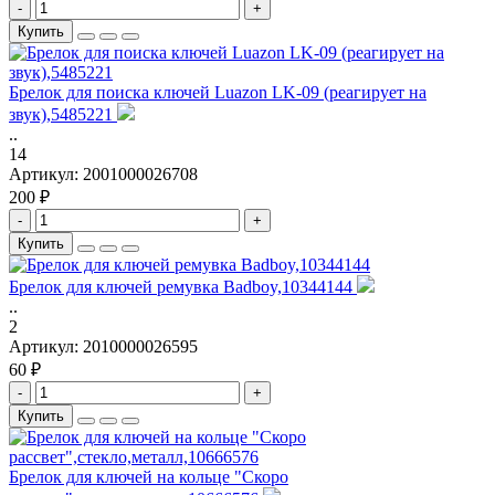
-
+
Купить
Брелок для поиска ключей Luazon LK-09 (реагирует на
звук),5485221
..
14
Артикул:
2001000026708
200 ₽
-
+
Купить
Брелок для ключей ремувка Badboy,10344144
..
2
Артикул:
2010000026595
60 ₽
-
+
Купить
Брелок для ключей на кольце "Скоро