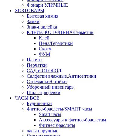
Фонари УЛИЧНЫЕ
ХОЗТОВАРЫ
Бытовая химия
Замки
Знак-наклейка
КЛЕЙ/СКОТЧ/ПЕНА/Герметик
Клей
Пена/Герметики
Скотч
ФУМ
Пакеты
Перчатки
САД и ОГОРОД
Салфетки влажные,Антисептики
Стремянки/Стойки
Уборочный инвентарь
Шпагат,веревки
ЧАСЫ ВСЕ
Будильники
Фитнес-браслеты/SMART часы
Smart часы
Аксессуары к фитнес-браслетам
Фитнес-браслеты
часы наручные