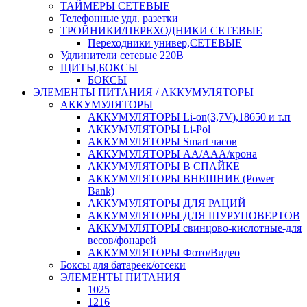
ТАЙМЕРЫ СЕТЕВЫЕ
Телефонные удл. разетки
ТРОЙНИКИ/ПЕРЕХОДНИКИ СЕТЕВЫЕ
Переходники универ,СЕТЕВЫЕ
Удлинители сетевые 220В
ЩИТЫ,БОКСЫ
БОКСЫ
ЭЛЕМЕНТЫ ПИТАНИЯ / АККУМУЛЯТОРЫ
АККУМУЛЯТОРЫ
АККУМУЛЯТОРЫ Li-on(3,7V),18650 и т.п
АККУМУЛЯТОРЫ Li-Pol
АККУМУЛЯТОРЫ Smart часов
АККУМУЛЯТОРЫ АА/ААА/крона
АККУМУЛЯТОРЫ В СПАЙКЕ
АККУМУЛЯТОРЫ ВНЕШНИЕ (Power
Bank)
АККУМУЛЯТОРЫ ДЛЯ РАЦИЙ
АККУМУЛЯТОРЫ ДЛЯ ШУРУПОВЕРТОВ
АККУМУЛЯТОРЫ свинцово-кислотные-для
весов/фонарей
АККУМУЛЯТОРЫ Фото/Видео
Боксы для батареек/отсеки
ЭЛЕМЕНТЫ ПИТАНИЯ
1025
1216