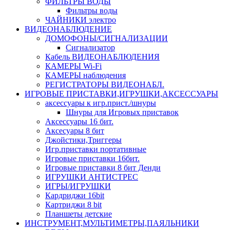
ФИЛЬТРЫ ВОДЫ
Фильтры воды
ЧАЙНИКИ электро
ВИДЕОНАБЛЮДЕНИЕ
ДОМОФОНЫ/СИГНАЛИЗАЦИИ
Сигнализатор
Кабель ВИДЕОНАБЛЮДЕНИЯ
КАМЕРЫ Wi-Fi
КАМЕРЫ наблюдения
РЕГИСТРАТОРЫ ВИДЕОНАБЛ.
ИГРОВЫЕ ПРИСТАВКИ,ИГРУШКИ,АКСЕССУАРЫ
аксесcуары к игр.прист./шнуры
Шнуры для Игровых приставок
Аксессуары 16 бит.
Аксесуары 8 бит
Джойстики,Триггеры
Игр.приставки портативные
Игровые приставки 16бит.
Игровые приставки 8 бит Денди
ИГРУШКИ АНТИСТРЕС
ИГРЫ/ИГРУШКИ
Кардриджи 16bit
Картриджи 8 bit
Планшеты детские
ИНСТРУМЕНТ,МУЛЬТИМЕТРЫ,ПАЯЛЬНИКИ