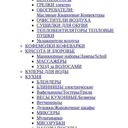
ГРЕЛКИ электро
ОБОГРЕВАТЕЛИ:
Масляные,Кварцевые,Конвекторы
ОЧИСТИТЕЛИ ВОЗДУХА
СУШИЛКИ ДЛЯ ОБУВИ
ТЕПЛОВЕНТИЛЯТОРЫ ТЕПЛОВЫЕ
ПУШКИ
Увлажнители воздуха
КОФЕМОЛКИ,КОФЕВАРКИ
КРАСОТА И ЗДОРОВЬЕ
Маникюрные наборы/Лампы/Scholl
МАССАЖЁРЫ
УХОД за ВОЛОСАМИ
КУЛЕРЫ ДЛЯ ВОДЫ
КУХНЯ
БЛЕНДЕРЫ
БЛИННИЦЫ электрические
Вафельницы/Тостеры/Грили
ВЕСЫ КУХОННЫЕ/Безмены
Ветчинницы
Духовки/Жаровочные шкафы
МИКСЕРЫ
Мультиварки
МЯСОРУБКИ