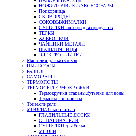
НАБОРЫ ПОСУДЫ
НОЖИ/ТОЧИЛКИ/АКСЕССУАРЫ
Попкорница
СКОВОРОДЫ
СОКОВЫЖИМАЛКИ
СУШИЛКИ электро для продуктов
ТЕРКИ
ХЛЕБОПЕЧИ
ЧАЙНИКИ МЕТАЛЛ
ШАШЛИЧНИЦЫ
ЭЛЕКТРО ПЛИТКИ
Машинки для катышков
ПЫЛЕСОСЫ
РАЗНОЕ
САМОВАРЫ
ТЕРМОПОТЫ
ТЕРМОСЫ,ТЕРМОКРУЖКИ
Термокружки,стаканы,бутылки для воды
Термосы,ланч-боксы
Тэны,спирали
УТЮГИ/Отпариватели
ГЛАДИЛЬНЫЕ ДОСКИ
ОТПАРИВАТЕЛИ
СУШИЛКИ для белья
УТЮГИ