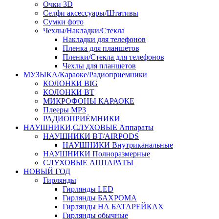
Очки 3D
Селфи аксессуары/Штативы
Сумки фото
Чехлы/Накладки/Стекла
Накладки для телефонов
Пленка для планшетов
Пленки/Стекла для телефонов
Чехлы для планшетов
МУЗЫКА/Караоке/Радиоприемники
КОЛОНКИ BIG
КОЛОНКИ BT
МИКРОФОНЫ КАРАОКЕ
Плееры MP3
РАДИОПРИЁМНИКИ
НАУШНИКИ,СЛУХОВЫЕ Аппараты
НАУШНИКИ BT/AIRPODS
НАУШНИКИ Внутриканальные
НАУШНИКИ Полноразмерные
СЛУХОВЫЕ АППАРАТЫ
НОВЫЙ ГОД
Гирлянды
Гирлянды LED
Гирлянды БАХРОМА
Гирлянды НА БАТАРЕЙКАХ
Гирлянды обычные