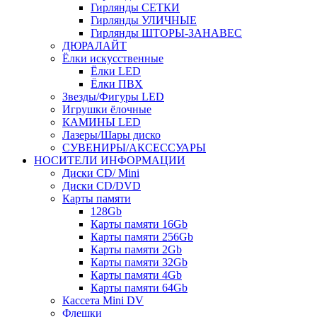
Гирлянды СЕТКИ
Гирлянды УЛИЧНЫЕ
Гирлянды ШТОРЫ-ЗАНАВЕС
ДЮРАЛАЙТ
Ёлки искусственные
Ёлки LED
Ёлки ПВХ
Звезды/Фигуры LED
Игрушки ёлочные
КАМИНЫ LED
Лазеры/Шары диско
СУВЕНИРЫ/АКСЕССУАРЫ
НОСИТЕЛИ ИНФОРМАЦИИ
Диски CD/ Mini
Диски CD/DVD
Карты памяти
128Gb
Карты памяти 16Gb
Карты памяти 256Gb
Карты памяти 2Gb
Карты памяти 32Gb
Карты памяти 4Gb
Карты памяти 64Gb
Кассета Mini DV
Флешки