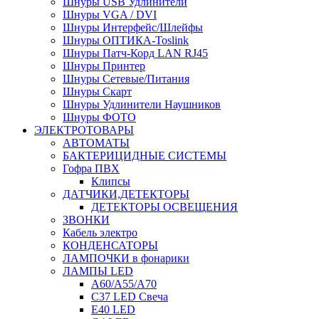
Шнуры USB Удлинители
Шнуры VGA / DVI
Шнуры Интерфейс/Шлейфы
Шнуры ОПТИКА-Toslink
Шнуры Патч-Корд LAN RJ45
Шнуры Принтер
Шнуры Сетевые/Питания
Шнуры Скарт
Шнуры Удлинители Наушников
Шнуры ФОТО
ЭЛЕКТРОТОВАРЫ
АВТОМАТЫ
БАКТЕРИЦИДНЫЕ СИСТЕМЫ
Гофра ПВХ
Клипсы
ДАТЧИКИ,ДЕТЕКТОРЫ
ДЕТЕКТОРЫ ОСВЕЩЕНИЯ
ЗВОНКИ
Кабель электро
КОНДЕНСАТОРЫ
ЛАМПОЧКИ в фонарики
ЛАМПЫ LED
A60/A55/A70
C37 LED Свеча
E40 LED