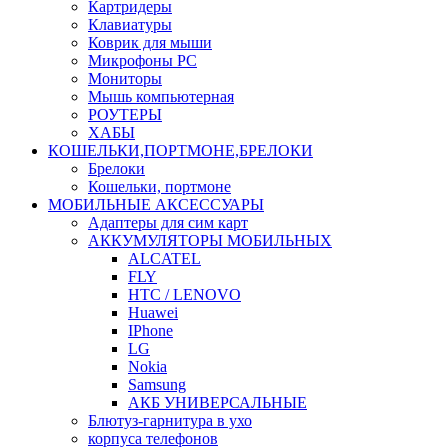
Картридеры
Клавиатуры
Коврик для мыши
Микрофоны PC
Мониторы
Мышь компьютерная
РОУТЕРЫ
ХАБЫ
КОШЕЛЬКИ,ПОРТМОНЕ,БРЕЛОКИ
Брелоки
Кошельки, портмоне
МОБИЛЬНЫЕ АКСЕССУАРЫ
Адаптеры для сим карт
АККУМУЛЯТОРЫ МОБИЛЬНЫХ
ALCATEL
FLY
HTC / LENOVO
Huawei
IPhone
LG
Nokia
Samsung
АКБ УНИВЕРСАЛЬНЫЕ
Блютуз-гарнитура в ухо
корпуса телефонов