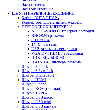
Часы настенные
Часы песочные
Часы электронные
ШНУРЫ КАБЕЛИ/ПЕРЕХОДНИКИ
Кабель ВИТАЯ ПАРА
Коннекторы для магнитного кабеля
ПЕРЕХОДНИКИ/ШТЕКЕРЫ
AUDIO-VIDEO Штекеры/Переходки
BNC/RJ45 разъемы
OTG/AUX
TV (F) разъемы
USB разъемы/переходники
VGA-DVI-HDMI переходники
ПИКТЕЙЛЫ 3G/4G
ПИТАНИЕ штекеры/разъемы
Шнуры 3.5 Jack
Шнуры 6.3мм Jack
Шнуры DisplayPort
Шнуры HDMI
Шнуры iPhone
Шнуры RCA (тюльпан)
Шнуры TYPE-C
Шнуры USB micro
Шнуры USB mini
Шнуры USB разные