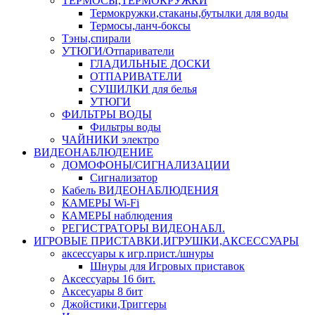
ТЕРМОСЫ,ТЕРМОКРУЖКИ
Термокружки,стаканы,бутылки для воды
Термосы,ланч-боксы
Тэны,спирали
УТЮГИ/Отпариватели
ГЛАДИЛЬНЫЕ ДОСКИ
ОТПАРИВАТЕЛИ
СУШИЛКИ для белья
УТЮГИ
ФИЛЬТРЫ ВОДЫ
Фильтры воды
ЧАЙНИКИ электро
ВИДЕОНАБЛЮДЕНИЕ
ДОМОФОНЫ/СИГНАЛИЗАЦИИ
Сигнализатор
Кабель ВИДЕОНАБЛЮДЕНИЯ
КАМЕРЫ Wi-Fi
КАМЕРЫ наблюдения
РЕГИСТРАТОРЫ ВИДЕОНАБЛ.
ИГРОВЫЕ ПРИСТАВКИ,ИГРУШКИ,АКСЕССУАРЫ
аксесcуары к игр.прист./шнуры
Шнуры для Игровых приставок
Аксессуары 16 бит.
Аксесуары 8 бит
Джойстики,Триггеры