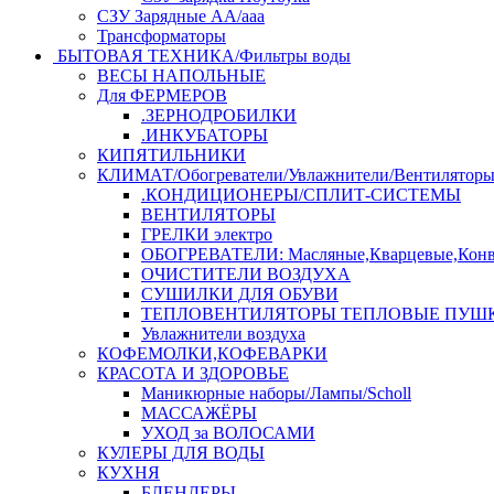
СЗУ Зарядные АА/ааа
Трансформаторы
БЫТОВАЯ ТЕХНИКА/Фильтры воды
ВЕСЫ НАПОЛЬНЫЕ
Для ФЕРМЕРОВ
.ЗЕРНОДРОБИЛКИ
.ИНКУБАТОРЫ
КИПЯТИЛЬНИКИ
КЛИМАТ/Обогреватели/Увлажнители/Вентилятор
.КОНДИЦИОНЕРЫ/СПЛИТ-СИСТЕМЫ
ВЕНТИЛЯТОРЫ
ГРЕЛКИ электро
ОБОГРЕВАТЕЛИ: Масляные,Кварцевые,Конв
ОЧИСТИТЕЛИ ВОЗДУХА
СУШИЛКИ ДЛЯ ОБУВИ
ТЕПЛОВЕНТИЛЯТОРЫ ТЕПЛОВЫЕ ПУШ
Увлажнители воздуха
КОФЕМОЛКИ,КОФЕВАРКИ
КРАСОТА И ЗДОРОВЬЕ
Маникюрные наборы/Лампы/Scholl
МАССАЖЁРЫ
УХОД за ВОЛОСАМИ
КУЛЕРЫ ДЛЯ ВОДЫ
КУХНЯ
БЛЕНДЕРЫ