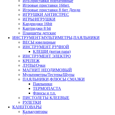
Игр.приставки портативные
Игровые приставки 16бит.
Игровые приставки 8 бит Денди
ИГРУШКИ АНТИСТРЕС
ИГРЫ/ИГРУШКИ
Кардриджи 16bit
Картриджи 8 bit
Планшеты детские
ИНСТРУМЕНТ,МУЛЬТИМЕТРЫ,ПАЯЛЬНИКИ
ВЕСЫ ювелирные
ИНСТРУМЕНТ РУЧНОЙ
КЛЕЩИ (витая пара)
ИНСТРУМЕНТ ЭЛЕКТРО
КРЕПЕЖ
ЛУПЫ/Очки
МАГНИТ НЕОДИМОВЫЙ
Мультиметры/Тестеры/Щупы
ПАЯЛЬНИКИ,ФЛЮСЫ,СМАЗКИ
Паяльники
ТЕРМОПАСТА
Флюсы и т.п.
ПИСТОЛЕТЫ КЛЕЕВЫЕ
РУЛЕТКИ
КАНЦТОВАРЫ
Калькуляторы