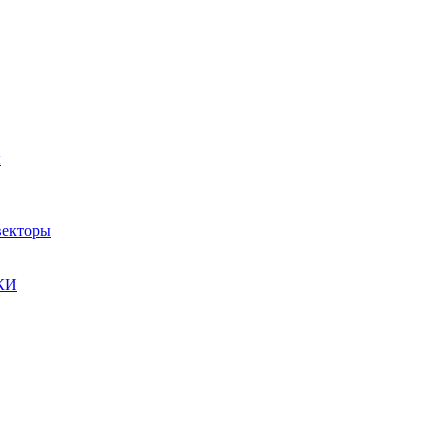
ы
екторы
КИ