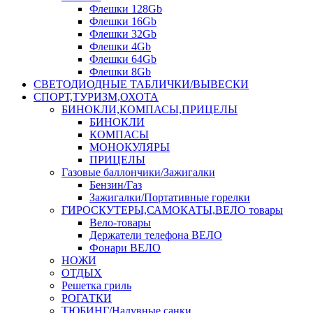
Флешки 128Gb
Флешки 16Gb
Флешки 32Gb
Флешки 4Gb
Флешки 64Gb
Флешки 8Gb
СВЕТОДИОДНЫЕ ТАБЛИЧКИ/ВЫВЕСКИ
СПОРТ,ТУРИЗМ,ОХОТА
БИНОКЛИ,КОМПАСЫ,ПРИЦЕЛЫ
БИНОКЛИ
КОМПАСЫ
МОНОКУЛЯРЫ
ПРИЦЕЛЫ
Газовые баллончики/Зажигалки
Бензин/Газ
Зажигалки/Портативные горелки
ГИРОСКУТЕРЫ,САМОКАТЫ,ВЕЛО товары
Вело-товары
Держатели телефона ВЕЛО
Фонари ВЕЛО
НОЖИ
ОТДЫХ
Решетка гриль
РОГАТКИ
ТЮБИНГ/Надувные санки