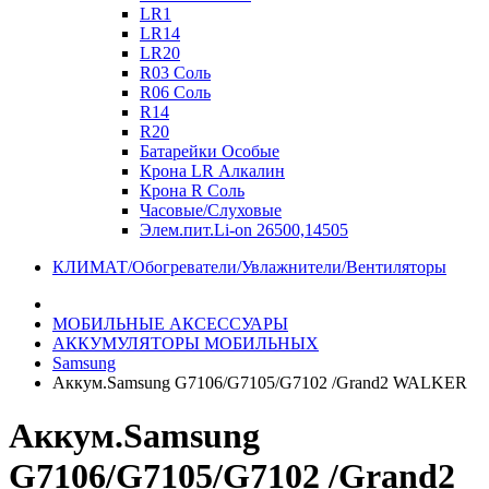
LR1
LR14
LR20
R03 Соль
R06 Соль
R14
R20
Батарейки Особые
Крона LR Алкалин
Крона R Соль
Часовые/Слуховые
Элем.пит.Li-on 26500,14505
КЛИМАТ/Обогреватели/Увлажнители/Вентиляторы
МОБИЛЬНЫЕ АКСЕССУАРЫ
АККУМУЛЯТОРЫ МОБИЛЬНЫХ
Samsung
Аккум.Samsung G7106/G7105/G7102 /Grand2 WALKER
Аккум.Samsung
G7106/G7105/G7102 /Grand2