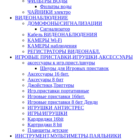
ФИЛЬТРЫ ВОДЫ
Фильтры воды
ЧАЙНИКИ электро
ВИДЕОНАБЛЮДЕНИЕ
ДОМОФОНЫ/СИГНАЛИЗАЦИИ
Сигнализатор
Кабель ВИДЕОНАБЛЮДЕНИЯ
КАМЕРЫ Wi-Fi
КАМЕРЫ наблюдения
РЕГИСТРАТОРЫ ВИДЕОНАБЛ.
ИГРОВЫЕ ПРИСТАВКИ,ИГРУШКИ,АКСЕССУАРЫ
аксесcуары к игр.прист./шнуры
Шнуры для Игровых приставок
Аксессуары 16 бит.
Аксесуары 8 бит
Джойстики,Триггеры
Игр.приставки портативные
Игровые приставки 16бит.
Игровые приставки 8 бит Денди
ИГРУШКИ АНТИСТРЕС
ИГРЫ/ИГРУШКИ
Кардриджи 16bit
Картриджи 8 bit
Планшеты детские
ИНСТРУМЕНТ,МУЛЬТИМЕТРЫ,ПАЯЛЬНИКИ