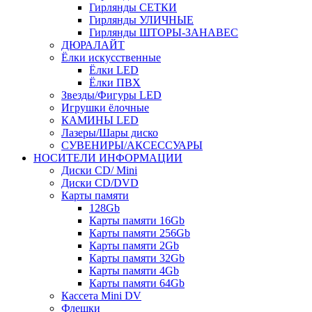
Гирлянды СЕТКИ
Гирлянды УЛИЧНЫЕ
Гирлянды ШТОРЫ-ЗАНАВЕС
ДЮРАЛАЙТ
Ёлки искусственные
Ёлки LED
Ёлки ПВХ
Звезды/Фигуры LED
Игрушки ёлочные
КАМИНЫ LED
Лазеры/Шары диско
СУВЕНИРЫ/АКСЕССУАРЫ
НОСИТЕЛИ ИНФОРМАЦИИ
Диски CD/ Mini
Диски CD/DVD
Карты памяти
128Gb
Карты памяти 16Gb
Карты памяти 256Gb
Карты памяти 2Gb
Карты памяти 32Gb
Карты памяти 4Gb
Карты памяти 64Gb
Кассета Mini DV
Флешки