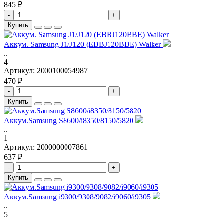
845 ₽
-
+
Купить
Аккум. Samsung J1/J120 (EBBJ120BBE) Walker
..
4
Артикул:
2000100054987
470 ₽
-
+
Купить
Аккум.Samsung S8600/i8350/8150/5820
..
1
Артикул:
2000000007861
637 ₽
-
+
Купить
Аккум.Samsung i9300/9308/9082/i9060/i9305
..
5