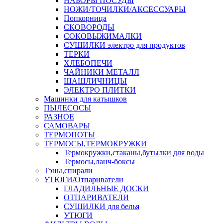
НАБОРЫ ПОСУДЫ
НОЖИ/ТОЧИЛКИ/АКСЕССУАРЫ
Попкорница
СКОВОРОДЫ
СОКОВЫЖИМАЛКИ
СУШИЛКИ электро для продуктов
ТЕРКИ
ХЛЕБОПЕЧИ
ЧАЙНИКИ МЕТАЛЛ
ШАШЛИЧНИЦЫ
ЭЛЕКТРО ПЛИТКИ
Машинки для катышков
ПЫЛЕСОСЫ
РАЗНОЕ
САМОВАРЫ
ТЕРМОПОТЫ
ТЕРМОСЫ,ТЕРМОКРУЖКИ
Термокружки,стаканы,бутылки для воды
Термосы,ланч-боксы
Тэны,спирали
УТЮГИ/Отпариватели
ГЛАДИЛЬНЫЕ ДОСКИ
ОТПАРИВАТЕЛИ
СУШИЛКИ для белья
УТЮГИ