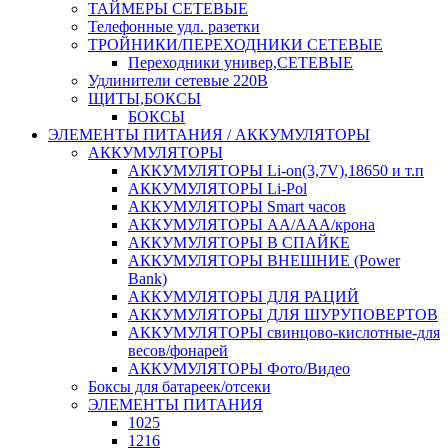
ТАЙМЕРЫ СЕТЕВЫЕ
Телефонные удл. разетки
ТРОЙНИКИ/ПЕРЕХОДНИКИ СЕТЕВЫЕ
Переходники универ,СЕТЕВЫЕ
Удлинители сетевые 220В
ЩИТЫ,БОКСЫ
БОКСЫ
ЭЛЕМЕНТЫ ПИТАНИЯ / АККУМУЛЯТОРЫ
АККУМУЛЯТОРЫ
АККУМУЛЯТОРЫ Li-on(3,7V),18650 и т.п
АККУМУЛЯТОРЫ Li-Pol
АККУМУЛЯТОРЫ Smart часов
АККУМУЛЯТОРЫ АА/ААА/крона
АККУМУЛЯТОРЫ В СПАЙКЕ
АККУМУЛЯТОРЫ ВНЕШНИЕ (Power
Bank)
АККУМУЛЯТОРЫ ДЛЯ РАЦИЙ
АККУМУЛЯТОРЫ ДЛЯ ШУРУПОВЕРТОВ
АККУМУЛЯТОРЫ свинцово-кислотные-для
весов/фонарей
АККУМУЛЯТОРЫ Фото/Видео
Боксы для батареек/отсеки
ЭЛЕМЕНТЫ ПИТАНИЯ
1025
1216