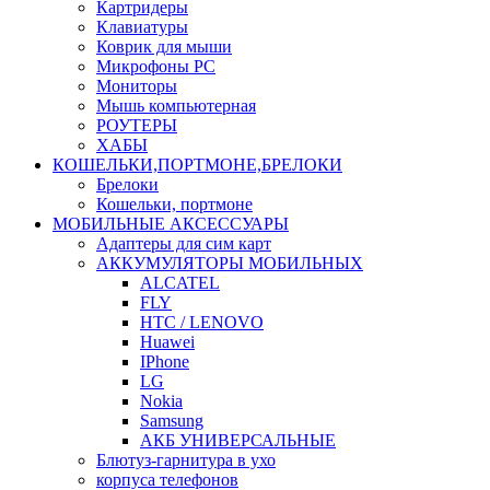
Картридеры
Клавиатуры
Коврик для мыши
Микрофоны PC
Мониторы
Мышь компьютерная
РОУТЕРЫ
ХАБЫ
КОШЕЛЬКИ,ПОРТМОНЕ,БРЕЛОКИ
Брелоки
Кошельки, портмоне
МОБИЛЬНЫЕ АКСЕССУАРЫ
Адаптеры для сим карт
АККУМУЛЯТОРЫ МОБИЛЬНЫХ
ALCATEL
FLY
HTC / LENOVO
Huawei
IPhone
LG
Nokia
Samsung
АКБ УНИВЕРСАЛЬНЫЕ
Блютуз-гарнитура в ухо
корпуса телефонов