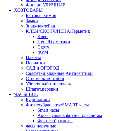
Фонари УЛИЧНЫЕ
ХОЗТОВАРЫ
Бытовая химия
Замки
Знак-наклейка
КЛЕЙ/СКОТЧ/ПЕНА/Герметик
Клей
Пена/Герметики
Скотч
ФУМ
Пакеты
Перчатки
САД и ОГОРОД
Салфетки влажные,Антисептики
Стремянки/Стойки
Уборочный инвентарь
Шпагат,веревки
ЧАСЫ ВСЕ
Будильники
Фитнес-браслеты/SMART часы
Smart часы
Аксессуары к фитнес-браслетам
Фитнес-браслеты
часы наручные