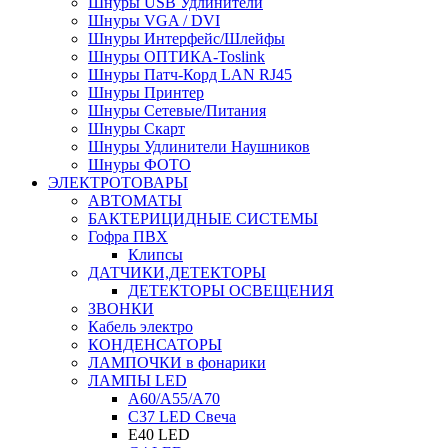
Шнуры USB Удлинители
Шнуры VGA / DVI
Шнуры Интерфейс/Шлейфы
Шнуры ОПТИКА-Toslink
Шнуры Патч-Корд LAN RJ45
Шнуры Принтер
Шнуры Сетевые/Питания
Шнуры Скарт
Шнуры Удлинители Наушников
Шнуры ФОТО
ЭЛЕКТРОТОВАРЫ
АВТОМАТЫ
БАКТЕРИЦИДНЫЕ СИСТЕМЫ
Гофра ПВХ
Клипсы
ДАТЧИКИ,ДЕТЕКТОРЫ
ДЕТЕКТОРЫ ОСВЕЩЕНИЯ
ЗВОНКИ
Кабель электро
КОНДЕНСАТОРЫ
ЛАМПОЧКИ в фонарики
ЛАМПЫ LED
A60/A55/A70
C37 LED Свеча
E40 LED