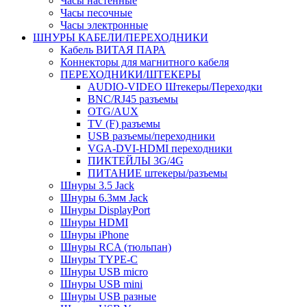
Часы настенные
Часы песочные
Часы электронные
ШНУРЫ КАБЕЛИ/ПЕРЕХОДНИКИ
Кабель ВИТАЯ ПАРА
Коннекторы для магнитного кабеля
ПЕРЕХОДНИКИ/ШТЕКЕРЫ
AUDIO-VIDEO Штекеры/Переходки
BNC/RJ45 разъемы
OTG/AUX
TV (F) разъемы
USB разъемы/переходники
VGA-DVI-HDMI переходники
ПИКТЕЙЛЫ 3G/4G
ПИТАНИЕ штекеры/разъемы
Шнуры 3.5 Jack
Шнуры 6.3мм Jack
Шнуры DisplayPort
Шнуры HDMI
Шнуры iPhone
Шнуры RCA (тюльпан)
Шнуры TYPE-C
Шнуры USB micro
Шнуры USB mini
Шнуры USB разные