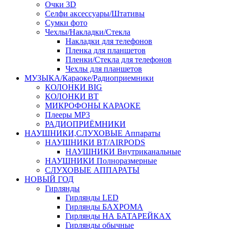
Очки 3D
Селфи аксессуары/Штативы
Сумки фото
Чехлы/Накладки/Стекла
Накладки для телефонов
Пленка для планшетов
Пленки/Стекла для телефонов
Чехлы для планшетов
МУЗЫКА/Караоке/Радиоприемники
КОЛОНКИ BIG
КОЛОНКИ BT
МИКРОФОНЫ КАРАОКЕ
Плееры MP3
РАДИОПРИЁМНИКИ
НАУШНИКИ,СЛУХОВЫЕ Аппараты
НАУШНИКИ BT/AIRPODS
НАУШНИКИ Внутриканальные
НАУШНИКИ Полноразмерные
СЛУХОВЫЕ АППАРАТЫ
НОВЫЙ ГОД
Гирлянды
Гирлянды LED
Гирлянды БАХРОМА
Гирлянды НА БАТАРЕЙКАХ
Гирлянды обычные