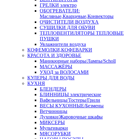
ГРЕЛКИ электро
ОБОГРЕВАТЕЛИ:
Масляные,Кварцевые,Конвекторы
ОЧИСТИТЕЛИ ВОЗДУХА
СУШИЛКИ ДЛЯ ОБУВИ
ТЕПЛОВЕНТИЛЯТОРЫ ТЕПЛОВЫЕ
ПУШКИ
Увлажнители воздуха
КОФЕМОЛКИ,КОФЕВАРКИ
КРАСОТА И ЗДОРОВЬЕ
Маникюрные наборы/Лампы/Scholl
МАССАЖЁРЫ
УХОД за ВОЛОСАМИ
КУЛЕРЫ ДЛЯ ВОДЫ
КУХНЯ
БЛЕНДЕРЫ
БЛИННИЦЫ электрические
Вафельницы/Тостеры/Грили
ВЕСЫ КУХОННЫЕ/Безмены
Ветчинницы
Духовки/Жаровочные шкафы
МИКСЕРЫ
Мультиварки
МЯСОРУБКИ