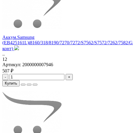
Аккум.Samsung
(EB425161L)i8160/318/8190/7270/7272/S7562/S7572/7262/7582/G
конт)
..
12
Артикул:
2000000007946
507 ₽
-
+
Купить