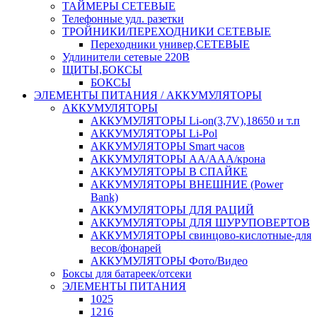
ТАЙМЕРЫ СЕТЕВЫЕ
Телефонные удл. разетки
ТРОЙНИКИ/ПЕРЕХОДНИКИ СЕТЕВЫЕ
Переходники универ,СЕТЕВЫЕ
Удлинители сетевые 220В
ЩИТЫ,БОКСЫ
БОКСЫ
ЭЛЕМЕНТЫ ПИТАНИЯ / АККУМУЛЯТОРЫ
АККУМУЛЯТОРЫ
АККУМУЛЯТОРЫ Li-on(3,7V),18650 и т.п
АККУМУЛЯТОРЫ Li-Pol
АККУМУЛЯТОРЫ Smart часов
АККУМУЛЯТОРЫ АА/ААА/крона
АККУМУЛЯТОРЫ В СПАЙКЕ
АККУМУЛЯТОРЫ ВНЕШНИЕ (Power
Bank)
АККУМУЛЯТОРЫ ДЛЯ РАЦИЙ
АККУМУЛЯТОРЫ ДЛЯ ШУРУПОВЕРТОВ
АККУМУЛЯТОРЫ свинцово-кислотные-для
весов/фонарей
АККУМУЛЯТОРЫ Фото/Видео
Боксы для батареек/отсеки
ЭЛЕМЕНТЫ ПИТАНИЯ
1025
1216