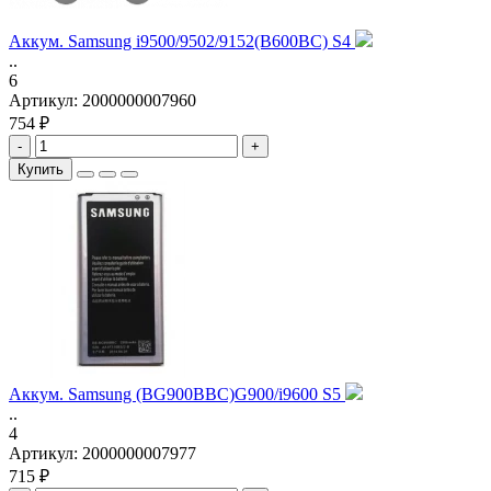
Аккум. Samsung i9500/9502/9152(B600BC) S4
..
6
Артикул:
2000000007960
754 ₽
-
+
Купить
Аккум. Samsung (BG900BBC)G900/i9600 S5
..
4
Артикул:
2000000007977
715 ₽