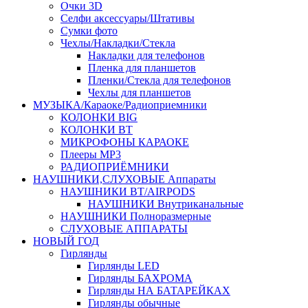
Очки 3D
Селфи аксессуары/Штативы
Сумки фото
Чехлы/Накладки/Стекла
Накладки для телефонов
Пленка для планшетов
Пленки/Стекла для телефонов
Чехлы для планшетов
МУЗЫКА/Караоке/Радиоприемники
КОЛОНКИ BIG
КОЛОНКИ BT
МИКРОФОНЫ КАРАОКЕ
Плееры MP3
РАДИОПРИЁМНИКИ
НАУШНИКИ,СЛУХОВЫЕ Аппараты
НАУШНИКИ BT/AIRPODS
НАУШНИКИ Внутриканальные
НАУШНИКИ Полноразмерные
СЛУХОВЫЕ АППАРАТЫ
НОВЫЙ ГОД
Гирлянды
Гирлянды LED
Гирлянды БАХРОМА
Гирлянды НА БАТАРЕЙКАХ
Гирлянды обычные