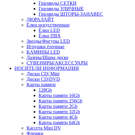
Гирлянды СЕТКИ
Гирлянды УЛИЧНЫЕ
Гирлянды ШТОРЫ-ЗАНАВЕС
ДЮРАЛАЙТ
Ёлки искусственные
Ёлки LED
Ёлки ПВХ
Звезды/Фигуры LED
Игрушки ёлочные
КАМИНЫ LED
Лазеры/Шары диско
СУВЕНИРЫ/АКСЕССУАРЫ
НОСИТЕЛИ ИНФОРМАЦИИ
Диски CD/ Mini
Диски CD/DVD
Карты памяти
128Gb
Карты памяти 16Gb
Карты памяти 256Gb
Карты памяти 2Gb
Карты памяти 32Gb
Карты памяти 4Gb
Карты памяти 64Gb
Кассета Mini DV
Флешки