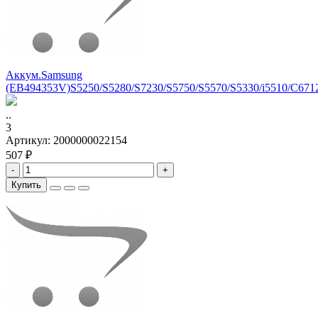
Аккум.Samsung
(EB494353V)S5250/S5280/S7230/S5750/S5570/S5330/i5510/C671
..
3
Артикул:
2000000022154
507 ₽
-
+
Купить