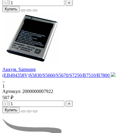
-
+
Купить
Аккум. Samsung
(EB494358V)S5830/S5660/S5670/S7250/B7510/B7800
..
1
Артикул:
2000000007922
507 ₽
-
+
Купить