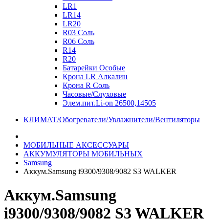
LR1
LR14
LR20
R03 Соль
R06 Соль
R14
R20
Батарейки Особые
Крона LR Алкалин
Крона R Соль
Часовые/Слуховые
Элем.пит.Li-on 26500,14505
КЛИМАТ/Обогреватели/Увлажнители/Вентиляторы
МОБИЛЬНЫЕ АКСЕССУАРЫ
АККУМУЛЯТОРЫ МОБИЛЬНЫХ
Samsung
Аккум.Samsung i9300/9308/9082 S3 WALKER
Аккум.Samsung
i9300/9308/9082 S3 WALKER