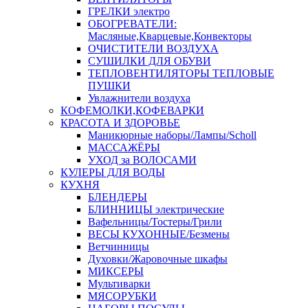
ГРЕЛКИ электро
ОБОГРЕВАТЕЛИ:
Масляные,Кварцевые,Конвекторы
ОЧИСТИТЕЛИ ВОЗДУХА
СУШИЛКИ ДЛЯ ОБУВИ
ТЕПЛОВЕНТИЛЯТОРЫ ТЕПЛОВЫЕ
ПУШКИ
Увлажнители воздуха
КОФЕМОЛКИ,КОФЕВАРКИ
КРАСОТА И ЗДОРОВЬЕ
Маникюрные наборы/Лампы/Scholl
МАССАЖЁРЫ
УХОД за ВОЛОСАМИ
КУЛЕРЫ ДЛЯ ВОДЫ
КУХНЯ
БЛЕНДЕРЫ
БЛИННИЦЫ электрические
Вафельницы/Тостеры/Грили
ВЕСЫ КУХОННЫЕ/Безмены
Ветчинницы
Духовки/Жаровочные шкафы
МИКСЕРЫ
Мультиварки
МЯСОРУБКИ