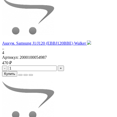
Аккум. Samsung J1/J120 (EBBJ120BBE) Walker
..
4
Артикул:
2000100054987
470 ₽
-
+
Купить