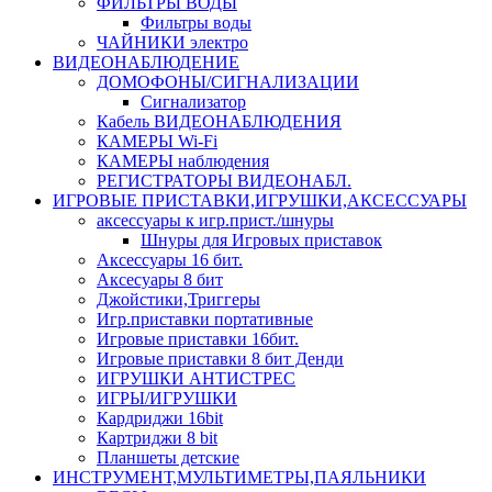
ФИЛЬТРЫ ВОДЫ
Фильтры воды
ЧАЙНИКИ электро
ВИДЕОНАБЛЮДЕНИЕ
ДОМОФОНЫ/СИГНАЛИЗАЦИИ
Сигнализатор
Кабель ВИДЕОНАБЛЮДЕНИЯ
КАМЕРЫ Wi-Fi
КАМЕРЫ наблюдения
РЕГИСТРАТОРЫ ВИДЕОНАБЛ.
ИГРОВЫЕ ПРИСТАВКИ,ИГРУШКИ,АКСЕССУАРЫ
аксесcуары к игр.прист./шнуры
Шнуры для Игровых приставок
Аксессуары 16 бит.
Аксесуары 8 бит
Джойстики,Триггеры
Игр.приставки портативные
Игровые приставки 16бит.
Игровые приставки 8 бит Денди
ИГРУШКИ АНТИСТРЕС
ИГРЫ/ИГРУШКИ
Кардриджи 16bit
Картриджи 8 bit
Планшеты детские
ИНСТРУМЕНТ,МУЛЬТИМЕТРЫ,ПАЯЛЬНИКИ