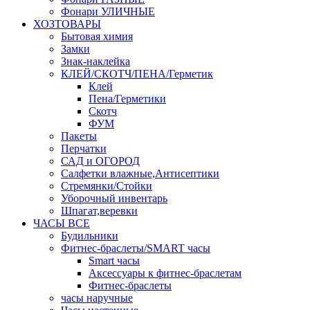
Фонари УЛИЧНЫЕ
ХОЗТОВАРЫ
Бытовая химия
Замки
Знак-наклейка
КЛЕЙ/СКОТЧ/ПЕНА/Герметик
Клей
Пена/Герметики
Скотч
ФУМ
Пакеты
Перчатки
САД и ОГОРОД
Салфетки влажные,Антисептики
Стремянки/Стойки
Уборочный инвентарь
Шпагат,веревки
ЧАСЫ ВСЕ
Будильники
Фитнес-браслеты/SMART часы
Smart часы
Аксессуары к фитнес-браслетам
Фитнес-браслеты
часы наручные