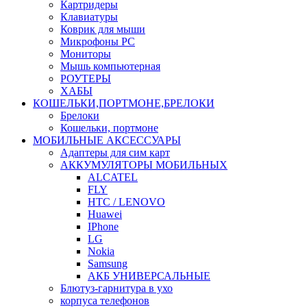
Картридеры
Клавиатуры
Коврик для мыши
Микрофоны PC
Мониторы
Мышь компьютерная
РОУТЕРЫ
ХАБЫ
КОШЕЛЬКИ,ПОРТМОНЕ,БРЕЛОКИ
Брелоки
Кошельки, портмоне
МОБИЛЬНЫЕ АКСЕССУАРЫ
Адаптеры для сим карт
АККУМУЛЯТОРЫ МОБИЛЬНЫХ
ALCATEL
FLY
HTC / LENOVO
Huawei
IPhone
LG
Nokia
Samsung
АКБ УНИВЕРСАЛЬНЫЕ
Блютуз-гарнитура в ухо
корпуса телефонов