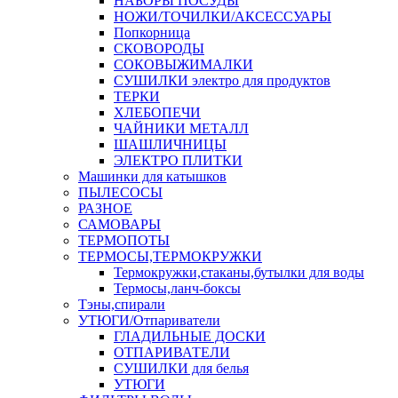
НАБОРЫ ПОСУДЫ
НОЖИ/ТОЧИЛКИ/АКСЕССУАРЫ
Попкорница
СКОВОРОДЫ
СОКОВЫЖИМАЛКИ
СУШИЛКИ электро для продуктов
ТЕРКИ
ХЛЕБОПЕЧИ
ЧАЙНИКИ МЕТАЛЛ
ШАШЛИЧНИЦЫ
ЭЛЕКТРО ПЛИТКИ
Машинки для катышков
ПЫЛЕСОСЫ
РАЗНОЕ
САМОВАРЫ
ТЕРМОПОТЫ
ТЕРМОСЫ,ТЕРМОКРУЖКИ
Термокружки,стаканы,бутылки для воды
Термосы,ланч-боксы
Тэны,спирали
УТЮГИ/Отпариватели
ГЛАДИЛЬНЫЕ ДОСКИ
ОТПАРИВАТЕЛИ
СУШИЛКИ для белья
УТЮГИ