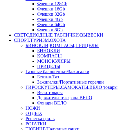
Флешки 128Gb
Флешки 16Gb
Флешки 32Gb
Флешки 4Gb
Флешки 64Gb
Флешки 8Gb
СВЕТОДИОДНЫЕ ТАБЛИЧКИ/ВЫВЕСКИ
СПОРТ,ТУРИЗМ,ОХОТА
БИНОКЛИ,КОМПАСЫ,ПРИЦЕЛЫ
БИНОКЛИ
КОМПАСЫ
МОНОКУЛЯРЫ
ПРИЦЕЛЫ
Газовые баллончики/Зажигалки
Бензин/Газ
Зажигалки/Портативные горелки
ГИРОСКУТЕРЫ,САМОКАТЫ,ВЕЛО товары
Вело-товары
Держатели телефона ВЕЛО
Фонари ВЕЛО
НОЖИ
ОТДЫХ
Решетка гриль
РОГАТКИ
ТЮБИНГ/Надувные санки