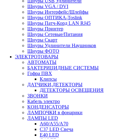
Шнуры USB Удлинители
Шнуры VGA / DVI
Шнуры Интерфейс/Шлейфы
Шнуры ОПТИКА-Toslink
Шнуры Патч-Корд LAN RJ45
Шнуры Принтер
Шнуры Сетевые/Питания
Шнуры Скарт
Шнуры Удлинители Наушников
Шнуры ФОТО
ЭЛЕКТРОТОВАРЫ
АВТОМАТЫ
БАКТЕРИЦИДНЫЕ СИСТЕМЫ
Гофра ПВХ
Клипсы
ДАТЧИКИ,ДЕТЕКТОРЫ
ДЕТЕКТОРЫ ОСВЕЩЕНИЯ
ЗВОНКИ
Кабель электро
КОНДЕНСАТОРЫ
ЛАМПОЧКИ в фонарики
ЛАМПЫ LED
A60/A55/A70
C37 LED Свеча
E40 LED