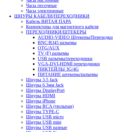
Часы настенные
Часы песочные
Часы электронные
ШНУРЫ КАБЕЛИ/ПЕРЕХОДНИКИ
Кабель ВИТАЯ ПАРА
Коннекторы для магнитного кабеля
ПЕРЕХОДНИКИ/ШТЕКЕРЫ
AUDIO-VIDEO Штекеры/Переходки
BNC/RJ45 разъемы
OTG/AUX
TV (F) разъемы
USB разъемы/переходники
VGA-DVI-HDMI переходники
ПИКТЕЙЛЫ 3G/4G
ПИТАНИЕ штекеры/разъемы
Шнуры 3.5 Jack
Шнуры 6.3мм Jack
Шнуры DisplayPort
Шнуры HDMI
Шнуры iPhone
Шнуры RCA (тюльпан)
Шнуры TYPE-C
Шнуры USB micro
Шнуры USB mini
Шнуры USB разные