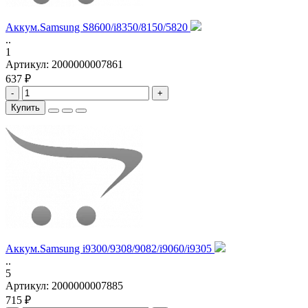
Аккум.Samsung S8600/i8350/8150/5820
..
1
Артикул:
2000000007861
637 ₽
-
+
Купить
Аккум.Samsung i9300/9308/9082/i9060/i9305
..
5
Артикул:
2000000007885
715 ₽