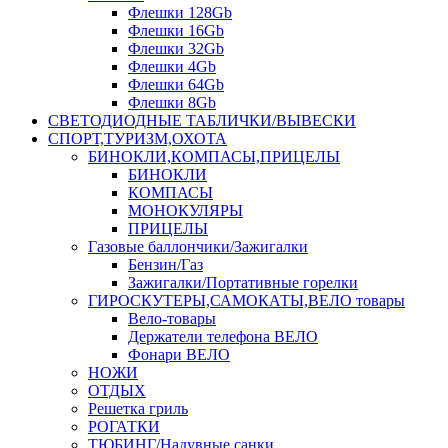
Флешки 128Gb
Флешки 16Gb
Флешки 32Gb
Флешки 4Gb
Флешки 64Gb
Флешки 8Gb
СВЕТОДИОДНЫЕ ТАБЛИЧКИ/ВЫВЕСКИ
СПОРТ,ТУРИЗМ,ОХОТА
БИНОКЛИ,КОМПАСЫ,ПРИЦЕЛЫ
БИНОКЛИ
КОМПАСЫ
МОНОКУЛЯРЫ
ПРИЦЕЛЫ
Газовые баллончики/Зажигалки
Бензин/Газ
Зажигалки/Портативные горелки
ГИРОСКУТЕРЫ,САМОКАТЫ,ВЕЛО товары
Вело-товары
Держатели телефона ВЕЛО
Фонари ВЕЛО
НОЖИ
ОТДЫХ
Решетка гриль
РОГАТКИ
ТЮБИНГ/Надувные санки