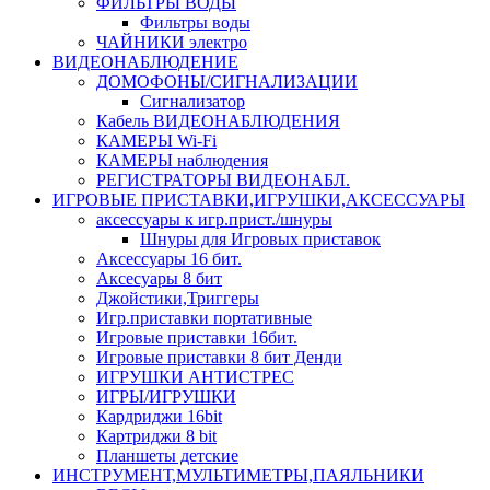
ФИЛЬТРЫ ВОДЫ
Фильтры воды
ЧАЙНИКИ электро
ВИДЕОНАБЛЮДЕНИЕ
ДОМОФОНЫ/СИГНАЛИЗАЦИИ
Сигнализатор
Кабель ВИДЕОНАБЛЮДЕНИЯ
КАМЕРЫ Wi-Fi
КАМЕРЫ наблюдения
РЕГИСТРАТОРЫ ВИДЕОНАБЛ.
ИГРОВЫЕ ПРИСТАВКИ,ИГРУШКИ,АКСЕССУАРЫ
аксесcуары к игр.прист./шнуры
Шнуры для Игровых приставок
Аксессуары 16 бит.
Аксесуары 8 бит
Джойстики,Триггеры
Игр.приставки портативные
Игровые приставки 16бит.
Игровые приставки 8 бит Денди
ИГРУШКИ АНТИСТРЕС
ИГРЫ/ИГРУШКИ
Кардриджи 16bit
Картриджи 8 bit
Планшеты детские
ИНСТРУМЕНТ,МУЛЬТИМЕТРЫ,ПАЯЛЬНИКИ