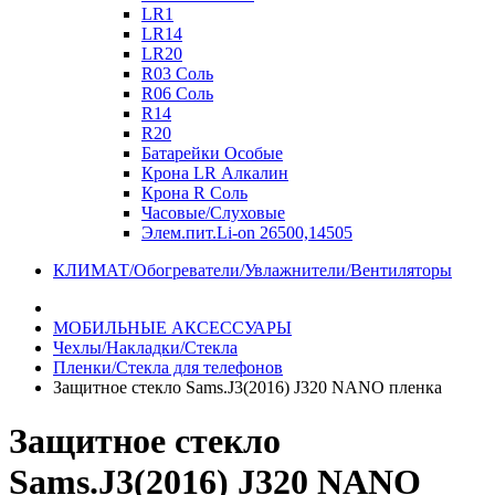
LR1
LR14
LR20
R03 Соль
R06 Соль
R14
R20
Батарейки Особые
Крона LR Алкалин
Крона R Соль
Часовые/Слуховые
Элем.пит.Li-on 26500,14505
КЛИМАТ/Обогреватели/Увлажнители/Вентиляторы
МОБИЛЬНЫЕ АКСЕССУАРЫ
Чехлы/Накладки/Стекла
Пленки/Стекла для телефонов
Защитное стекло Sams.J3(2016) J320 NANO пленка
Защитное стекло
Sams.J3(2016) J320 NANO