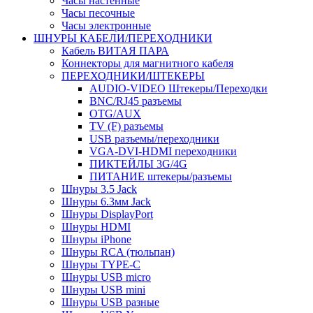
Часы настенные
Часы песочные
Часы электронные
ШНУРЫ КАБЕЛИ/ПЕРЕХОДНИКИ
Кабель ВИТАЯ ПАРА
Коннекторы для магнитного кабеля
ПЕРЕХОДНИКИ/ШТЕКЕРЫ
AUDIO-VIDEO Штекеры/Переходки
BNC/RJ45 разъемы
OTG/AUX
TV (F) разъемы
USB разъемы/переходники
VGA-DVI-HDMI переходники
ПИКТЕЙЛЫ 3G/4G
ПИТАНИЕ штекеры/разъемы
Шнуры 3.5 Jack
Шнуры 6.3мм Jack
Шнуры DisplayPort
Шнуры HDMI
Шнуры iPhone
Шнуры RCA (тюльпан)
Шнуры TYPE-C
Шнуры USB micro
Шнуры USB mini
Шнуры USB разные