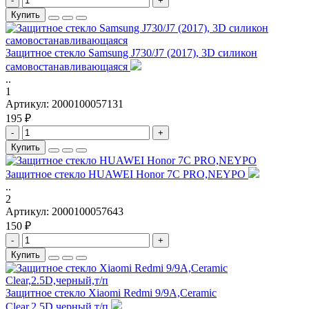
-
+
Купить
Защитное стекло Samsung J730/J7 (2017), 3D силикон
самовостанавливающаяся
..
1
Артикул:
2000100057131
195 ₽
-
+
Купить
Защитное стекло HUAWEI Honor 7C PRO,NEYPO
..
2
Артикул:
2000100057643
150 ₽
-
+
Купить
Защитное стекло Xiaomi Redmi 9/9A,Ceramic
Clear,2.5D,черный,т/п