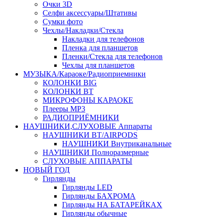
Очки 3D
Селфи аксессуары/Штативы
Сумки фото
Чехлы/Накладки/Стекла
Накладки для телефонов
Пленка для планшетов
Пленки/Стекла для телефонов
Чехлы для планшетов
МУЗЫКА/Караоке/Радиоприемники
КОЛОНКИ BIG
КОЛОНКИ BT
МИКРОФОНЫ КАРАОКЕ
Плееры MP3
РАДИОПРИЁМНИКИ
НАУШНИКИ,СЛУХОВЫЕ Аппараты
НАУШНИКИ BT/AIRPODS
НАУШНИКИ Внутриканальные
НАУШНИКИ Полноразмерные
СЛУХОВЫЕ АППАРАТЫ
НОВЫЙ ГОД
Гирлянды
Гирлянды LED
Гирлянды БАХРОМА
Гирлянды НА БАТАРЕЙКАХ
Гирлянды обычные