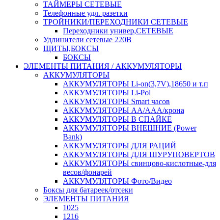
ТАЙМЕРЫ СЕТЕВЫЕ
Телефонные удл. разетки
ТРОЙНИКИ/ПЕРЕХОДНИКИ СЕТЕВЫЕ
Переходники универ,СЕТЕВЫЕ
Удлинители сетевые 220В
ЩИТЫ,БОКСЫ
БОКСЫ
ЭЛЕМЕНТЫ ПИТАНИЯ / АККУМУЛЯТОРЫ
АККУМУЛЯТОРЫ
АККУМУЛЯТОРЫ Li-on(3,7V),18650 и т.п
АККУМУЛЯТОРЫ Li-Pol
АККУМУЛЯТОРЫ Smart часов
АККУМУЛЯТОРЫ АА/ААА/крона
АККУМУЛЯТОРЫ В СПАЙКЕ
АККУМУЛЯТОРЫ ВНЕШНИЕ (Power
Bank)
АККУМУЛЯТОРЫ ДЛЯ РАЦИЙ
АККУМУЛЯТОРЫ ДЛЯ ШУРУПОВЕРТОВ
АККУМУЛЯТОРЫ свинцово-кислотные-для
весов/фонарей
АККУМУЛЯТОРЫ Фото/Видео
Боксы для батареек/отсеки
ЭЛЕМЕНТЫ ПИТАНИЯ
1025
1216