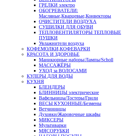
ГРЕЛКИ электро
ОБОГРЕВАТЕЛИ:
Масляные,Кварцевые,Конвекторы
ОЧИСТИТЕЛИ ВОЗДУХА
СУШИЛКИ ДЛЯ ОБУВИ
ТЕПЛОВЕНТИЛЯТОРЫ ТЕПЛОВЫЕ
ПУШКИ
Увлажнители воздуха
КОФЕМОЛКИ,КОФЕВАРКИ
КРАСОТА И ЗДОРОВЬЕ
Маникюрные наборы/Лампы/Scholl
МАССАЖЁРЫ
УХОД за ВОЛОСАМИ
КУЛЕРЫ ДЛЯ ВОДЫ
КУХНЯ
БЛЕНДЕРЫ
БЛИННИЦЫ электрические
Вафельницы/Тостеры/Грили
ВЕСЫ КУХОННЫЕ/Безмены
Ветчинницы
Духовки/Жаровочные шкафы
МИКСЕРЫ
Мультиварки
МЯСОРУБКИ