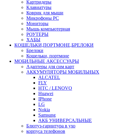
Картридеры
Клавиатуры
Коврик для мыши
Микрофоны PC
Мониторы
Мышь компьютерная
РОУТЕРЫ
ХАБЫ
КОШЕЛЬКИ,ПОРТМОНЕ,БРЕЛОКИ
Брелоки
Кошельки, портмоне
МОБИЛЬНЫЕ АКСЕССУАРЫ
Адаптеры для сим карт
АККУМУЛЯТОРЫ МОБИЛЬНЫХ
ALCATEL
FLY
HTC / LENOVO
Huawei
IPhone
LG
Nokia
Samsung
АКБ УНИВЕРСАЛЬНЫЕ
Блютуз-гарнитура в ухо
корпуса телефонов