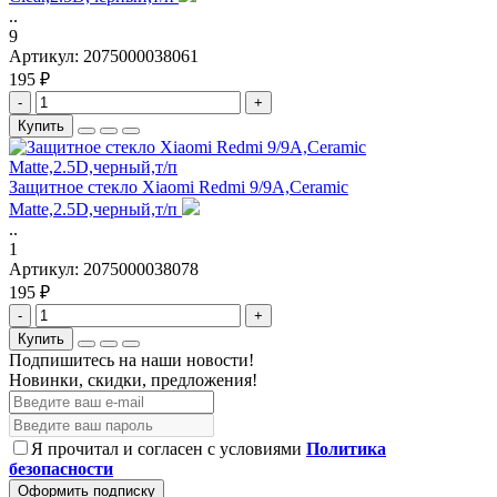
..
9
Артикул:
2075000038061
195 ₽
-
+
Купить
Защитное стекло Xiaomi Redmi 9/9A,Ceramic
Matte,2.5D,черный,т/п
..
1
Артикул:
2075000038078
195 ₽
-
+
Купить
Подпишитесь на наши новости!
Новинки, скидки, предложения!
Я прочитал и согласен с условиями
Политика
безопасности
Оформить подписку