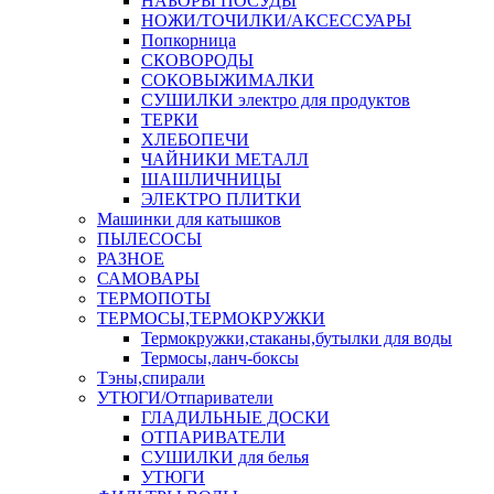
НАБОРЫ ПОСУДЫ
НОЖИ/ТОЧИЛКИ/АКСЕССУАРЫ
Попкорница
СКОВОРОДЫ
СОКОВЫЖИМАЛКИ
СУШИЛКИ электро для продуктов
ТЕРКИ
ХЛЕБОПЕЧИ
ЧАЙНИКИ МЕТАЛЛ
ШАШЛИЧНИЦЫ
ЭЛЕКТРО ПЛИТКИ
Машинки для катышков
ПЫЛЕСОСЫ
РАЗНОЕ
САМОВАРЫ
ТЕРМОПОТЫ
ТЕРМОСЫ,ТЕРМОКРУЖКИ
Термокружки,стаканы,бутылки для воды
Термосы,ланч-боксы
Тэны,спирали
УТЮГИ/Отпариватели
ГЛАДИЛЬНЫЕ ДОСКИ
ОТПАРИВАТЕЛИ
СУШИЛКИ для белья
УТЮГИ