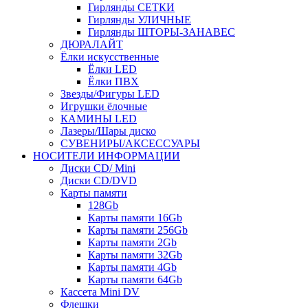
Гирлянды СЕТКИ
Гирлянды УЛИЧНЫЕ
Гирлянды ШТОРЫ-ЗАНАВЕС
ДЮРАЛАЙТ
Ёлки искусственные
Ёлки LED
Ёлки ПВХ
Звезды/Фигуры LED
Игрушки ёлочные
КАМИНЫ LED
Лазеры/Шары диско
СУВЕНИРЫ/АКСЕССУАРЫ
НОСИТЕЛИ ИНФОРМАЦИИ
Диски CD/ Mini
Диски CD/DVD
Карты памяти
128Gb
Карты памяти 16Gb
Карты памяти 256Gb
Карты памяти 2Gb
Карты памяти 32Gb
Карты памяти 4Gb
Карты памяти 64Gb
Кассета Mini DV
Флешки