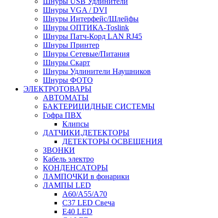
Шнуры USB Удлинители
Шнуры VGA / DVI
Шнуры Интерфейс/Шлейфы
Шнуры ОПТИКА-Toslink
Шнуры Патч-Корд LAN RJ45
Шнуры Принтер
Шнуры Сетевые/Питания
Шнуры Скарт
Шнуры Удлинители Наушников
Шнуры ФОТО
ЭЛЕКТРОТОВАРЫ
АВТОМАТЫ
БАКТЕРИЦИДНЫЕ СИСТЕМЫ
Гофра ПВХ
Клипсы
ДАТЧИКИ,ДЕТЕКТОРЫ
ДЕТЕКТОРЫ ОСВЕЩЕНИЯ
ЗВОНКИ
Кабель электро
КОНДЕНСАТОРЫ
ЛАМПОЧКИ в фонарики
ЛАМПЫ LED
A60/A55/A70
C37 LED Свеча
E40 LED