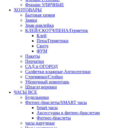
Фонари УЛИЧНЫЕ
ХОЗТОВАРЫ
Бытовая химия
Замки
Знак-наклейка
КЛЕЙ/СКОТЧ/ПЕНА/Герметик
Клей
Пена/Герметики
Скотч
ФУМ
Пакеты
Перчатки
САД и ОГОРОД
Салфетки влажные,Антисептики
Стремянки/Стойки
Уборочный инвентарь
Шпагат,веревки
ЧАСЫ ВСЕ
Будильники
Фитнес-браслеты/SMART часы
Smart часы
Аксессуары к фитнес-браслетам
Фитнес-браслеты
часы наручные