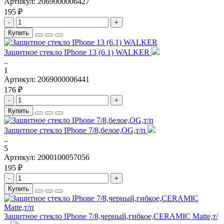
Артикул:
2069000006427
195 ₽
-
+
Купить
Защитное стекло IPhone 13 (6.1) WALKER
..
1
Артикул:
2069000006441
176 ₽
-
+
Купить
Защитное стекло IPhone 7/8,белое,OG,т/п
..
5
Артикул:
2000100057056
195 ₽
-
+
Купить
Защитное стекло IPhone 7/8,черный,гибкое,CERAMIC Matte,т/