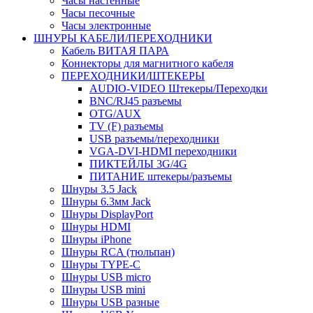
Часы настенные
Часы песочные
Часы электронные
ШНУРЫ КАБЕЛИ/ПЕРЕХОДНИКИ
Кабель ВИТАЯ ПАРА
Коннекторы для магнитного кабеля
ПЕРЕХОДНИКИ/ШТЕКЕРЫ
AUDIO-VIDEO Штекеры/Переходки
BNC/RJ45 разъемы
OTG/AUX
TV (F) разъемы
USB разъемы/переходники
VGA-DVI-HDMI переходники
ПИКТЕЙЛЫ 3G/4G
ПИТАНИЕ штекеры/разъемы
Шнуры 3.5 Jack
Шнуры 6.3мм Jack
Шнуры DisplayPort
Шнуры HDMI
Шнуры iPhone
Шнуры RCA (тюльпан)
Шнуры TYPE-C
Шнуры USB micro
Шнуры USB mini
Шнуры USB разные