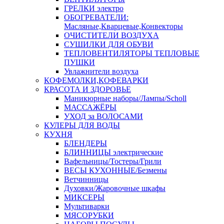
ГРЕЛКИ электро
ОБОГРЕВАТЕЛИ:
Масляные,Кварцевые,Конвекторы
ОЧИСТИТЕЛИ ВОЗДУХА
СУШИЛКИ ДЛЯ ОБУВИ
ТЕПЛОВЕНТИЛЯТОРЫ ТЕПЛОВЫЕ
ПУШКИ
Увлажнители воздуха
КОФЕМОЛКИ,КОФЕВАРКИ
КРАСОТА И ЗДОРОВЬЕ
Маникюрные наборы/Лампы/Scholl
МАССАЖЁРЫ
УХОД за ВОЛОСАМИ
КУЛЕРЫ ДЛЯ ВОДЫ
КУХНЯ
БЛЕНДЕРЫ
БЛИННИЦЫ электрические
Вафельницы/Тостеры/Грили
ВЕСЫ КУХОННЫЕ/Безмены
Ветчинницы
Духовки/Жаровочные шкафы
МИКСЕРЫ
Мультиварки
МЯСОРУБКИ