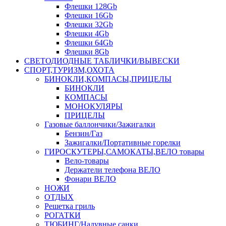
Флешки 128Gb
Флешки 16Gb
Флешки 32Gb
Флешки 4Gb
Флешки 64Gb
Флешки 8Gb
СВЕТОДИОДНЫЕ ТАБЛИЧКИ/ВЫВЕСКИ
СПОРТ,ТУРИЗМ,ОХОТА
БИНОКЛИ,КОМПАСЫ,ПРИЦЕЛЫ
БИНОКЛИ
КОМПАСЫ
МОНОКУЛЯРЫ
ПРИЦЕЛЫ
Газовые баллончики/Зажигалки
Бензин/Газ
Зажигалки/Портативные горелки
ГИРОСКУТЕРЫ,САМОКАТЫ,ВЕЛО товары
Вело-товары
Держатели телефона ВЕЛО
Фонари ВЕЛО
НОЖИ
ОТДЫХ
Решетка гриль
РОГАТКИ
ТЮБИНГ/Надувные санки