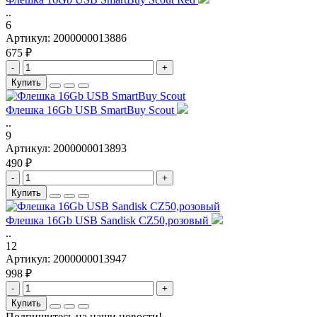
..
6
Артикул:
2000000013886
675 ₽
-
+
Купить
Флешка 16Gb USB SmartBuy Scout
..
9
Артикул:
2000000013893
490 ₽
-
+
Купить
Флешка 16Gb USB Sandisk CZ50,розовый
..
12
Артикул:
2000000013947
998 ₽
-
+
Купить
Подпишитесь на наши новости!