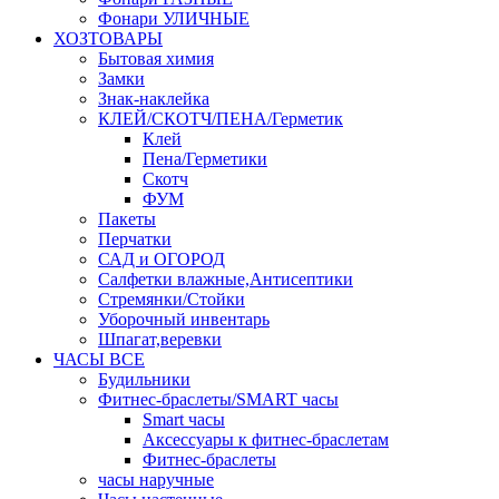
Фонари УЛИЧНЫЕ
ХОЗТОВАРЫ
Бытовая химия
Замки
Знак-наклейка
КЛЕЙ/СКОТЧ/ПЕНА/Герметик
Клей
Пена/Герметики
Скотч
ФУМ
Пакеты
Перчатки
САД и ОГОРОД
Салфетки влажные,Антисептики
Стремянки/Стойки
Уборочный инвентарь
Шпагат,веревки
ЧАСЫ ВСЕ
Будильники
Фитнес-браслеты/SMART часы
Smart часы
Аксессуары к фитнес-браслетам
Фитнес-браслеты
часы наручные