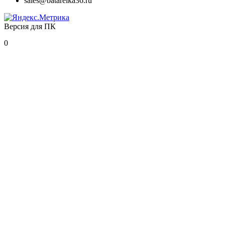
sales@batareika36.ru
Версия для ПК
0