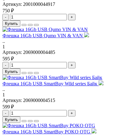
Артикул:
2001000044917
750 ₽
-
+
Купить
Флешка 16Gb USB Qumo VIN & VAN
..
1
Артикул:
2069000004485
595 ₽
-
+
Купить
Флешка 16Gb USB SmartBuy Wild series Байк
..
1
Артикул:
2069000004515
599 ₽
-
+
Купить
Флешка 16Gb USB SmartBuy POKO OTG
..