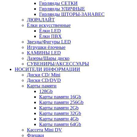
Гирлянды СЕТКИ
Гирлянды УЛИЧНЫЕ
Гирлянды ШТОРЫ-ЗАНАВЕС
ДЮРАЛАЙТ
Ёлки искусственные
Ёлки LED
Ёлки ПВХ
Звезды/Фигуры LED
Игрушки ёлочные
КАМИНЫ LED
Лазеры/Шары диско
СУВЕНИРЫ/АКСЕССУАРЫ
НОСИТЕЛИ ИНФОРМАЦИИ
Диски CD/ Mini
Диски CD/DVD
Карты памяти
128Gb
Карты памяти 16Gb
Карты памяти 256Gb
Карты памяти 2Gb
Карты памяти 32Gb
Карты памяти 4Gb
Карты памяти 64Gb
Кассета Mini DV
Флешки