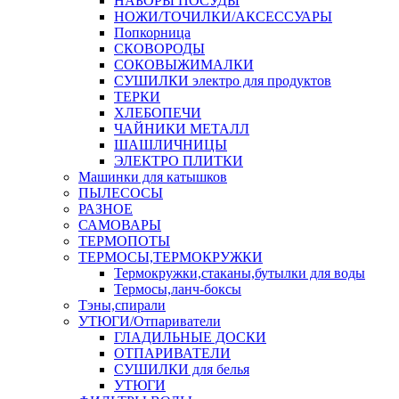
НАБОРЫ ПОСУДЫ
НОЖИ/ТОЧИЛКИ/АКСЕССУАРЫ
Попкорница
СКОВОРОДЫ
СОКОВЫЖИМАЛКИ
СУШИЛКИ электро для продуктов
ТЕРКИ
ХЛЕБОПЕЧИ
ЧАЙНИКИ МЕТАЛЛ
ШАШЛИЧНИЦЫ
ЭЛЕКТРО ПЛИТКИ
Машинки для катышков
ПЫЛЕСОСЫ
РАЗНОЕ
САМОВАРЫ
ТЕРМОПОТЫ
ТЕРМОСЫ,ТЕРМОКРУЖКИ
Термокружки,стаканы,бутылки для воды
Термосы,ланч-боксы
Тэны,спирали
УТЮГИ/Отпариватели
ГЛАДИЛЬНЫЕ ДОСКИ
ОТПАРИВАТЕЛИ
СУШИЛКИ для белья
УТЮГИ