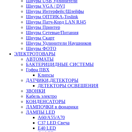
Шнуры USB Удлинители
Шнуры VGA / DVI
Шнуры Интерфейс/Шлейфы
Шнуры ОПТИКА-Toslink
Шнуры Патч-Корд LAN RJ45
Шнуры Принтер
Шнуры Сетевые/Питания
Шнуры Скарт
Шнуры Удлинители Наушников
Шнуры ФОТО
ЭЛЕКТРОТОВАРЫ
АВТОМАТЫ
БАКТЕРИЦИДНЫЕ СИСТЕМЫ
Гофра ПВХ
Клипсы
ДАТЧИКИ,ДЕТЕКТОРЫ
ДЕТЕКТОРЫ ОСВЕЩЕНИЯ
ЗВОНКИ
Кабель электро
КОНДЕНСАТОРЫ
ЛАМПОЧКИ в фонарики
ЛАМПЫ LED
A60/A55/A70
C37 LED Свеча
E40 LED