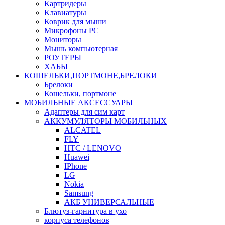
Картридеры
Клавиатуры
Коврик для мыши
Микрофоны PC
Мониторы
Мышь компьютерная
РОУТЕРЫ
ХАБЫ
КОШЕЛЬКИ,ПОРТМОНЕ,БРЕЛОКИ
Брелоки
Кошельки, портмоне
МОБИЛЬНЫЕ АКСЕССУАРЫ
Адаптеры для сим карт
АККУМУЛЯТОРЫ МОБИЛЬНЫХ
ALCATEL
FLY
HTC / LENOVO
Huawei
IPhone
LG
Nokia
Samsung
АКБ УНИВЕРСАЛЬНЫЕ
Блютуз-гарнитура в ухо
корпуса телефонов