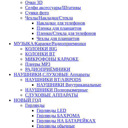
Очки 3D
Селфи аксессуары/Штативы
Сумки фото
Чехлы/Накладки/Стекла
Накладки для телефонов
Пленка для планшетов
Пленки/Стекла для телефонов
Чехлы для планшетов
МУЗЫКА/Караоке/Радиоприемники
КОЛОНКИ BIG
КОЛОНКИ BT
МИКРОФОНЫ КАРАОКЕ
Плееры MP3
РАДИОПРИЁМНИКИ
НАУШНИКИ,СЛУХОВЫЕ Аппараты
НАУШНИКИ BT/AIRPODS
НАУШНИКИ Внутриканальные
НАУШНИКИ Полноразмерные
СЛУХОВЫЕ АППАРАТЫ
НОВЫЙ ГОД
Гирлянды
Гирлянды LED
Гирлянды БАХРОМА
Гирлянды НА БАТАРЕЙКАХ
Гирлянды обычные