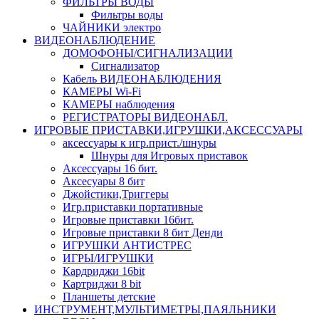
ФИЛЬТРЫ ВОДЫ
Фильтры воды
ЧАЙНИКИ электро
ВИДЕОНАБЛЮДЕНИЕ
ДОМОФОНЫ/СИГНАЛИЗАЦИИ
Сигнализатор
Кабель ВИДЕОНАБЛЮДЕНИЯ
КАМЕРЫ Wi-Fi
КАМЕРЫ наблюдения
РЕГИСТРАТОРЫ ВИДЕОНАБЛ.
ИГРОВЫЕ ПРИСТАВКИ,ИГРУШКИ,АКСЕССУАРЫ
аксесcуары к игр.прист./шнуры
Шнуры для Игровых приставок
Аксессуары 16 бит.
Аксесуары 8 бит
Джойстики,Триггеры
Игр.приставки портативные
Игровые приставки 16бит.
Игровые приставки 8 бит Денди
ИГРУШКИ АНТИСТРЕС
ИГРЫ/ИГРУШКИ
Кардриджи 16bit
Картриджи 8 bit
Планшеты детские
ИНСТРУМЕНТ,МУЛЬТИМЕТРЫ,ПАЯЛЬНИКИ