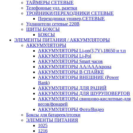
ТАЙМЕРЫ СЕТЕВЫЕ
Телефонные удл. разетки
ТРОЙНИКИ/ПЕРЕХОДНИКИ СЕТЕВЫЕ
Переходники универ,СЕТЕВЫЕ
Удлинители сетевые 220В
ЩИТЫ,БОКСЫ
БОКСЫ
ЭЛЕМЕНТЫ ПИТАНИЯ / АККУМУЛЯТОРЫ
АККУМУЛЯТОРЫ
АККУМУЛЯТОРЫ Li-on(3,7V),18650 и т.п
АККУМУЛЯТОРЫ Li-Pol
АККУМУЛЯТОРЫ Smart часов
АККУМУЛЯТОРЫ АА/ААА/крона
АККУМУЛЯТОРЫ В СПАЙКЕ
АККУМУЛЯТОРЫ ВНЕШНИЕ (Power
Bank)
АККУМУЛЯТОРЫ ДЛЯ РАЦИЙ
АККУМУЛЯТОРЫ ДЛЯ ШУРУПОВЕРТОВ
АККУМУЛЯТОРЫ свинцово-кислотные-для
весов/фонарей
АККУМУЛЯТОРЫ Фото/Видео
Боксы для батареек/отсеки
ЭЛЕМЕНТЫ ПИТАНИЯ
1025
1216