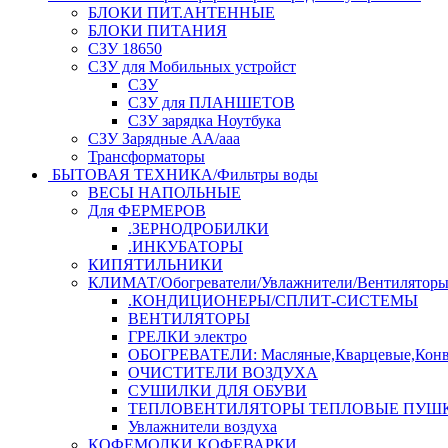
БЛОКИ ПИТ.АНТЕННЫЕ
БЛОКИ ПИТАНИЯ
СЗУ 18650
СЗУ для Мобильных устройст
СЗУ
СЗУ для ПЛАНШЕТОВ
СЗУ зарядка Ноутбука
СЗУ Зарядные АА/ааа
Трансформаторы
БЫТОВАЯ ТЕХНИКА/Фильтры воды
ВЕСЫ НАПОЛЬНЫЕ
Для ФЕРМЕРОВ
.ЗЕРНОДРОБИЛКИ
.ИНКУБАТОРЫ
КИПЯТИЛЬНИКИ
КЛИМАТ/Обогреватели/Увлажнители/Вентилятор
.КОНДИЦИОНЕРЫ/СПЛИТ-СИСТЕМЫ
ВЕНТИЛЯТОРЫ
ГРЕЛКИ электро
ОБОГРЕВАТЕЛИ: Масляные,Кварцевые,Конв
ОЧИСТИТЕЛИ ВОЗДУХА
СУШИЛКИ ДЛЯ ОБУВИ
ТЕПЛОВЕНТИЛЯТОРЫ ТЕПЛОВЫЕ ПУШ
Увлажнители воздуха
КОФЕМОЛКИ,КОФЕВАРКИ