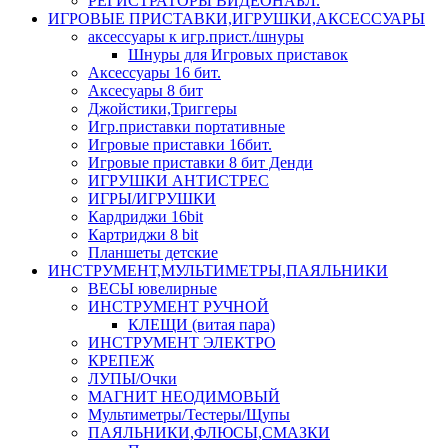
РЕГИСТРАТОРЫ ВИДЕОНАБЛ.
ИГРОВЫЕ ПРИСТАВКИ,ИГРУШКИ,АКСЕССУАРЫ
аксесcуары к игр.прист./шнуры
Шнуры для Игровых приставок
Аксессуары 16 бит.
Аксесуары 8 бит
Джойстики,Триггеры
Игр.приставки портативные
Игровые приставки 16бит.
Игровые приставки 8 бит Денди
ИГРУШКИ АНТИСТРЕС
ИГРЫ/ИГРУШКИ
Кардриджи 16bit
Картриджи 8 bit
Планшеты детские
ИНСТРУМЕНТ,МУЛЬТИМЕТРЫ,ПАЯЛЬНИКИ
ВЕСЫ ювелирные
ИНСТРУМЕНТ РУЧНОЙ
КЛЕЩИ (витая пара)
ИНСТРУМЕНТ ЭЛЕКТРО
КРЕПЕЖ
ЛУПЫ/Очки
МАГНИТ НЕОДИМОВЫЙ
Мультиметры/Тестеры/Щупы
ПАЯЛЬНИКИ,ФЛЮСЫ,СМАЗКИ