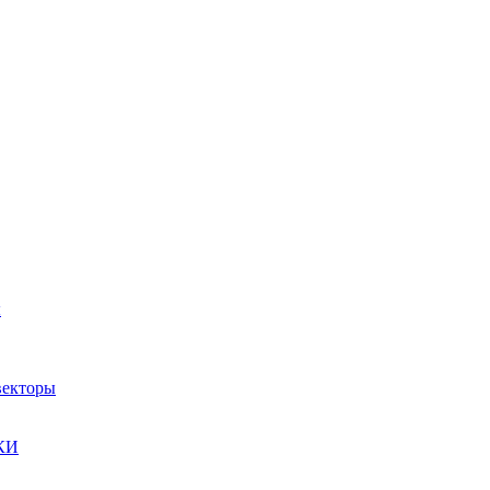
ы
екторы
КИ