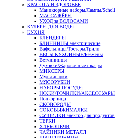
КРАСОТА И ЗДОРОВЬЕ
Маникюрные наборы/Лампы/Scholl
МАССАЖЁРЫ
УХОД за ВОЛОСАМИ
КУЛЕРЫ ДЛЯ ВОДЫ
КУХНЯ
БЛЕНДЕРЫ
БЛИННИЦЫ электрические
Вафельницы/Тостеры/Грили
ВЕСЫ КУХОННЫЕ/Безмены
Ветчинницы
Духовки/Жаровочные шкафы
МИКСЕРЫ
Мультиварки
МЯСОРУБКИ
НАБОРЫ ПОСУДЫ
НОЖИ/ТОЧИЛКИ/АКСЕССУАРЫ
Попкорница
СКОВОРОДЫ
СОКОВЫЖИМАЛКИ
СУШИЛКИ электро для продуктов
ТЕРКИ
ХЛЕБОПЕЧИ
ЧАЙНИКИ МЕТАЛЛ
ШАШЛИЧНИЦЫ