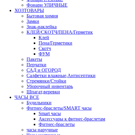
Фонари УЛИЧНЫЕ
ХОЗТОВАРЫ
Бытовая химия
Замки
Знак-наклейка
КЛЕЙ/СКОТЧ/ПЕНА/Герметик
Клей
Пена/Герметики
Скотч
ФУМ
Пакеты
Перчатки
САД и ОГОРОД
Салфетки влажные,Антисептики
Стремянки/Стойки
Уборочный инвентарь
Шпагат,веревки
ЧАСЫ ВСЕ
Будильники
Фитнес-браслеты/SMART часы
Smart часы
Аксессуары к фитнес-браслетам
Фитнес-браслеты
часы наручные