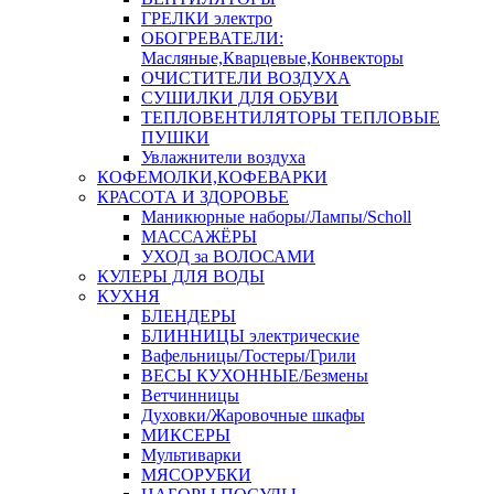
ГРЕЛКИ электро
ОБОГРЕВАТЕЛИ:
Масляные,Кварцевые,Конвекторы
ОЧИСТИТЕЛИ ВОЗДУХА
СУШИЛКИ ДЛЯ ОБУВИ
ТЕПЛОВЕНТИЛЯТОРЫ ТЕПЛОВЫЕ
ПУШКИ
Увлажнители воздуха
КОФЕМОЛКИ,КОФЕВАРКИ
КРАСОТА И ЗДОРОВЬЕ
Маникюрные наборы/Лампы/Scholl
МАССАЖЁРЫ
УХОД за ВОЛОСАМИ
КУЛЕРЫ ДЛЯ ВОДЫ
КУХНЯ
БЛЕНДЕРЫ
БЛИННИЦЫ электрические
Вафельницы/Тостеры/Грили
ВЕСЫ КУХОННЫЕ/Безмены
Ветчинницы
Духовки/Жаровочные шкафы
МИКСЕРЫ
Мультиварки
МЯСОРУБКИ