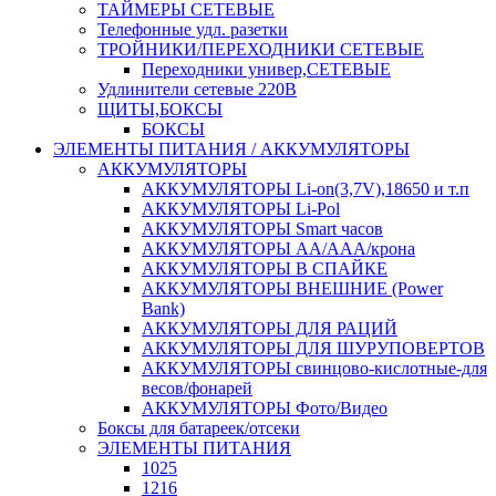
ТАЙМЕРЫ СЕТЕВЫЕ
Телефонные удл. разетки
ТРОЙНИКИ/ПЕРЕХОДНИКИ СЕТЕВЫЕ
Переходники универ,СЕТЕВЫЕ
Удлинители сетевые 220В
ЩИТЫ,БОКСЫ
БОКСЫ
ЭЛЕМЕНТЫ ПИТАНИЯ / АККУМУЛЯТОРЫ
АККУМУЛЯТОРЫ
АККУМУЛЯТОРЫ Li-on(3,7V),18650 и т.п
АККУМУЛЯТОРЫ Li-Pol
АККУМУЛЯТОРЫ Smart часов
АККУМУЛЯТОРЫ АА/ААА/крона
АККУМУЛЯТОРЫ В СПАЙКЕ
АККУМУЛЯТОРЫ ВНЕШНИЕ (Power
Bank)
АККУМУЛЯТОРЫ ДЛЯ РАЦИЙ
АККУМУЛЯТОРЫ ДЛЯ ШУРУПОВЕРТОВ
АККУМУЛЯТОРЫ свинцово-кислотные-для
весов/фонарей
АККУМУЛЯТОРЫ Фото/Видео
Боксы для батареек/отсеки
ЭЛЕМЕНТЫ ПИТАНИЯ
1025
1216