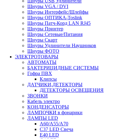
Шнуры USB Удлинители
Шнуры VGA / DVI
Шнуры Интерфейс/Шлейфы
Шнуры ОПТИКА-Toslink
Шнуры Патч-Корд LAN RJ45
Шнуры Принтер
Шнуры Сетевые/Питания
Шнуры Скарт
Шнуры Удлинители Наушников
Шнуры ФОТО
ЭЛЕКТРОТОВАРЫ
АВТОМАТЫ
БАКТЕРИЦИДНЫЕ СИСТЕМЫ
Гофра ПВХ
Клипсы
ДАТЧИКИ,ДЕТЕКТОРЫ
ДЕТЕКТОРЫ ОСВЕЩЕНИЯ
ЗВОНКИ
Кабель электро
КОНДЕНСАТОРЫ
ЛАМПОЧКИ в фонарики
ЛАМПЫ LED
A60/A55/A70
C37 LED Свеча
E40 LED