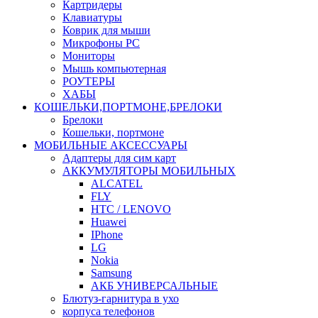
Картридеры
Клавиатуры
Коврик для мыши
Микрофоны PC
Мониторы
Мышь компьютерная
РОУТЕРЫ
ХАБЫ
КОШЕЛЬКИ,ПОРТМОНЕ,БРЕЛОКИ
Брелоки
Кошельки, портмоне
МОБИЛЬНЫЕ АКСЕССУАРЫ
Адаптеры для сим карт
АККУМУЛЯТОРЫ МОБИЛЬНЫХ
ALCATEL
FLY
HTC / LENOVO
Huawei
IPhone
LG
Nokia
Samsung
АКБ УНИВЕРСАЛЬНЫЕ
Блютуз-гарнитура в ухо
корпуса телефонов