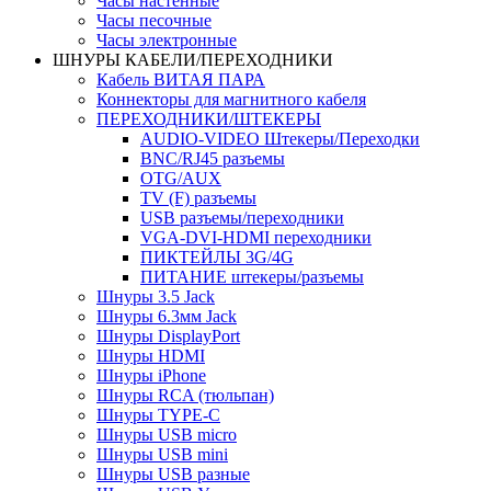
Часы настенные
Часы песочные
Часы электронные
ШНУРЫ КАБЕЛИ/ПЕРЕХОДНИКИ
Кабель ВИТАЯ ПАРА
Коннекторы для магнитного кабеля
ПЕРЕХОДНИКИ/ШТЕКЕРЫ
AUDIO-VIDEO Штекеры/Переходки
BNC/RJ45 разъемы
OTG/AUX
TV (F) разъемы
USB разъемы/переходники
VGA-DVI-HDMI переходники
ПИКТЕЙЛЫ 3G/4G
ПИТАНИЕ штекеры/разъемы
Шнуры 3.5 Jack
Шнуры 6.3мм Jack
Шнуры DisplayPort
Шнуры HDMI
Шнуры iPhone
Шнуры RCA (тюльпан)
Шнуры TYPE-C
Шнуры USB micro
Шнуры USB mini
Шнуры USB разные