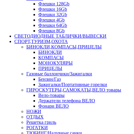
Флешки 128Gb
Флешки 16Gb
Флешки 32Gb
Флешки 4Gb
Флешки 64Gb
Флешки 8Gb
СВЕТОДИОДНЫЕ ТАБЛИЧКИ/ВЫВЕСКИ
СПОРТ,ТУРИЗМ,ОХОТА
БИНОКЛИ,КОМПАСЫ,ПРИЦЕЛЫ
БИНОКЛИ
КОМПАСЫ
МОНОКУЛЯРЫ
ПРИЦЕЛЫ
Газовые баллончики/Зажигалки
Бензин/Газ
Зажигалки/Портативные горелки
ГИРОСКУТЕРЫ,САМОКАТЫ,ВЕЛО товары
Вело-товары
Держатели телефона ВЕЛО
Фонари ВЕЛО
НОЖИ
ОТДЫХ
Решетка гриль
РОГАТКИ
ТЮБИНГ/Надувные санки