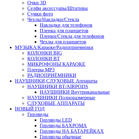
Очки 3D
Селфи аксессуары/Штативы
Сумки фото
Чехлы/Накладки/Стекла
Накладки для телефонов
Пленка для планшетов
Пленки/Стекла для телефонов
Чехлы для планшетов
МУЗЫКА/Караоке/Радиоприемники
КОЛОНКИ BIG
КОЛОНКИ BT
МИКРОФОНЫ КАРАОКЕ
Плееры MP3
РАДИОПРИЁМНИКИ
НАУШНИКИ,СЛУХОВЫЕ Аппараты
НАУШНИКИ BT/AIRPODS
НАУШНИКИ Внутриканальные
НАУШНИКИ Полноразмерные
СЛУХОВЫЕ АППАРАТЫ
НОВЫЙ ГОД
Гирлянды
Гирлянды LED
Гирлянды БАХРОМА
Гирлянды НА БАТАРЕЙКАХ
Гирлянды обычные