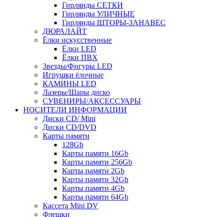
Гирлянды СЕТКИ
Гирлянды УЛИЧНЫЕ
Гирлянды ШТОРЫ-ЗАНАВЕС
ДЮРАЛАЙТ
Ёлки искусственные
Ёлки LED
Ёлки ПВХ
Звезды/Фигуры LED
Игрушки ёлочные
КАМИНЫ LED
Лазеры/Шары диско
СУВЕНИРЫ/АКСЕССУАРЫ
НОСИТЕЛИ ИНФОРМАЦИИ
Диски CD/ Mini
Диски CD/DVD
Карты памяти
128Gb
Карты памяти 16Gb
Карты памяти 256Gb
Карты памяти 2Gb
Карты памяти 32Gb
Карты памяти 4Gb
Карты памяти 64Gb
Кассета Mini DV
Флешки