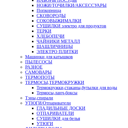
НАБОРЫ ПОСУДЫ
НОЖИ/ТОЧИЛКИ/АКСЕССУАРЫ
Попкорница
СКОВОРОДЫ
СОКОВЫЖИМАЛКИ
СУШИЛКИ электро для продуктов
ТЕРКИ
ХЛЕБОПЕЧИ
ЧАЙНИКИ МЕТАЛЛ
ШАШЛИЧНИЦЫ
ЭЛЕКТРО ПЛИТКИ
Машинки для катышков
ПЫЛЕСОСЫ
РАЗНОЕ
САМОВАРЫ
ТЕРМОПОТЫ
ТЕРМОСЫ,ТЕРМОКРУЖКИ
Термокружки,стаканы,бутылки для воды
Термосы,ланч-боксы
Тэны,спирали
УТЮГИ/Отпариватели
ГЛАДИЛЬНЫЕ ДОСКИ
ОТПАРИВАТЕЛИ
СУШИЛКИ для белья
УТЮГИ