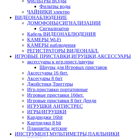
ФИЛЬТРЫ ВОДЫ
Фильтры воды
ЧАЙНИКИ электро
ВИДЕОНАБЛЮДЕНИЕ
ДОМОФОНЫ/СИГНАЛИЗАЦИИ
Сигнализатор
Кабель ВИДЕОНАБЛЮДЕНИЯ
КАМЕРЫ Wi-Fi
КАМЕРЫ наблюдения
РЕГИСТРАТОРЫ ВИДЕОНАБЛ.
ИГРОВЫЕ ПРИСТАВКИ,ИГРУШКИ,АКСЕССУАРЫ
аксесcуары к игр.прист./шнуры
Шнуры для Игровых приставок
Аксессуары 16 бит.
Аксесуары 8 бит
Джойстики,Триггеры
Игр.приставки портативные
Игровые приставки 16бит.
Игровые приставки 8 бит Денди
ИГРУШКИ АНТИСТРЕС
ИГРЫ/ИГРУШКИ
Кардриджи 16bit
Картриджи 8 bit
Планшеты детские
ИНСТРУМЕНТ,МУЛЬТИМЕТРЫ,ПАЯЛЬНИКИ