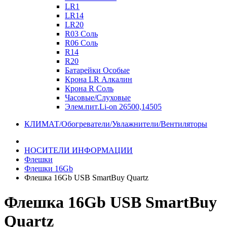
LR1
LR14
LR20
R03 Соль
R06 Соль
R14
R20
Батарейки Особые
Крона LR Алкалин
Крона R Соль
Часовые/Слуховые
Элем.пит.Li-on 26500,14505
КЛИМАТ/Обогреватели/Увлажнители/Вентиляторы
НОСИТЕЛИ ИНФОРМАЦИИ
Флешки
Флешки 16Gb
Флешка 16Gb USB SmartBuy Quartz
Флешка 16Gb USB SmartBuy
Quartz