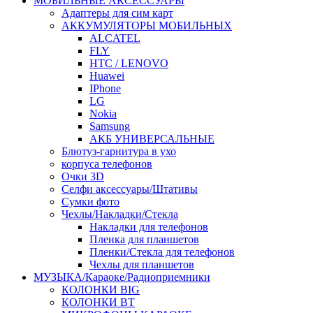
МОБИЛЬНЫЕ АКСЕССУАРЫ
Адаптеры для сим карт
АККУМУЛЯТОРЫ МОБИЛЬНЫХ
ALCATEL
FLY
HTC / LENOVO
Huawei
IPhone
LG
Nokia
Samsung
АКБ УНИВЕРСАЛЬНЫЕ
Блютуз-гарнитура в ухо
корпуса телефонов
Очки 3D
Селфи аксессуары/Штативы
Сумки фото
Чехлы/Накладки/Стекла
Накладки для телефонов
Пленка для планшетов
Пленки/Стекла для телефонов
Чехлы для планшетов
МУЗЫКА/Караоке/Радиоприемники
КОЛОНКИ BIG
КОЛОНКИ BT