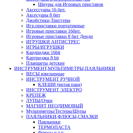
Шнуры для Игровых приставок
Аксессуары 16 бит.
Аксесуары 8 бит
Джойстики,Триггеры
Игр.приставки портативные
Игровые приставки 16бит.
Игровые приставки 8 бит Денди
ИГРУШКИ АНТИСТРЕС
ИГРЫ/ИГРУШКИ
Кардриджи 16bit
Картриджи 8 bit
Планшеты детские
ИНСТРУМЕНТ,МУЛЬТИМЕТРЫ,ПАЯЛЬНИКИ
ВЕСЫ ювелирные
ИНСТРУМЕНТ РУЧНОЙ
КЛЕЩИ (витая пара)
ИНСТРУМЕНТ ЭЛЕКТРО
КРЕПЕЖ
ЛУПЫ/Очки
МАГНИТ НЕОДИМОВЫЙ
Мультиметры/Тестеры/Щупы
ПАЯЛЬНИКИ,ФЛЮСЫ,СМАЗКИ
Паяльники
ТЕРМОПАСТА
Флюсы и т.п.