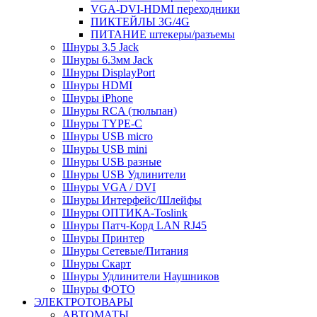
VGA-DVI-HDMI переходники
ПИКТЕЙЛЫ 3G/4G
ПИТАНИЕ штекеры/разъемы
Шнуры 3.5 Jack
Шнуры 6.3мм Jack
Шнуры DisplayPort
Шнуры HDMI
Шнуры iPhone
Шнуры RCA (тюльпан)
Шнуры TYPE-C
Шнуры USB micro
Шнуры USB mini
Шнуры USB разные
Шнуры USB Удлинители
Шнуры VGA / DVI
Шнуры Интерфейс/Шлейфы
Шнуры ОПТИКА-Toslink
Шнуры Патч-Корд LAN RJ45
Шнуры Принтер
Шнуры Сетевые/Питания
Шнуры Скарт
Шнуры Удлинители Наушников
Шнуры ФОТО
ЭЛЕКТРОТОВАРЫ
АВТОМАТЫ