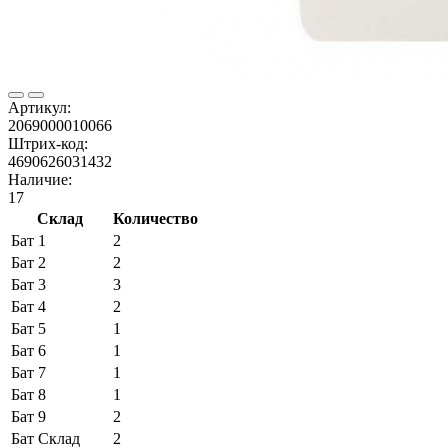
Артикул:
2069000010066
Штрих-код:
4690626031432
Наличие:
17
Склад
Количество
Бат 1
2
Бат 2
2
Бат 3
3
Бат 4
2
Бат 5
1
Бат 6
1
Бат 7
1
Бат 8
1
Бат 9
2
Бат Склад
2