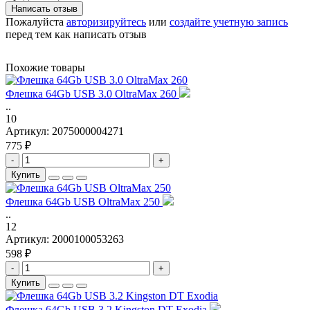
Написать отзыв
Пожалуйста
авторизируйтесь
или
создайте учетную запись
перед тем как написать отзыв
Похожие товары
Флешка 64Gb USB 3.0 OltraMax 260
..
10
Артикул:
2075000004271
775 ₽
-
+
Купить
Флешка 64Gb USB OltraMax 250
..
12
Артикул:
2000100053263
598 ₽
-
+
Купить
Флешка 64Gb USB 3.2 Kingston DT Exodia