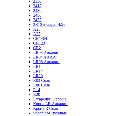
2330
2412
2430
2450
2477
3R12 квадрат 4,5v
A23
A27
CR1/3N
CR123
CR2
LR03 Алкалин
LR04 AAAA
LR06 Алкалин
LR1
LR14
LR20
R03 Соль
R06 Соль
R14
R20
Батарейки Особые
Крона LR Алкалин
Крона R Соль
Часовые/Слуховые