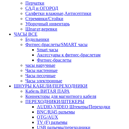
Перчатки
САД и ОГОРОД
Салфетки влажные,Антисептики
Стремянки/Стойки
Уборочный инвентарь
Шпагат,веревки
ЧАСЫ ВСЕ
Будильники
Фитнес-браслеты/SMART часы
Smart часы
Аксессуары к фитнес-браслетам
Фитнес-браслеты
часы наручные
Часы настенные
Часы песочные
Часы электронные
ШНУРЫ КАБЕЛИ/ПЕРЕХОДНИКИ
Кабель ВИТАЯ ПАРА
Коннекторы для магнитного кабеля
ПЕРЕХОДНИКИ/ШТЕКЕРЫ
AUDIO-VIDEO Штекеры/Переходки
BNC/RJ45 разъемы
OTG/AUX
TV (F) разъемы
USB разъемы/переходники