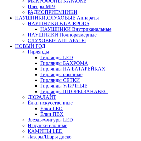
МИКРОФОНЫ КАРАОКЕ
Плееры MP3
РАДИОПРИЁМНИКИ
НАУШНИКИ,СЛУХОВЫЕ Аппараты
НАУШНИКИ BT/AIRPODS
НАУШНИКИ Внутриканальные
НАУШНИКИ Полноразмерные
СЛУХОВЫЕ АППАРАТЫ
НОВЫЙ ГОД
Гирлянды
Гирлянды LED
Гирлянды БАХРОМА
Гирлянды НА БАТАРЕЙКАХ
Гирлянды обычные
Гирлянды СЕТКИ
Гирлянды УЛИЧНЫЕ
Гирлянды ШТОРЫ-ЗАНАВЕС
ДЮРАЛАЙТ
Ёлки искусственные
Ёлки LED
Ёлки ПВХ
Звезды/Фигуры LED
Игрушки ёлочные
КАМИНЫ LED
Лазеры/Шары диско