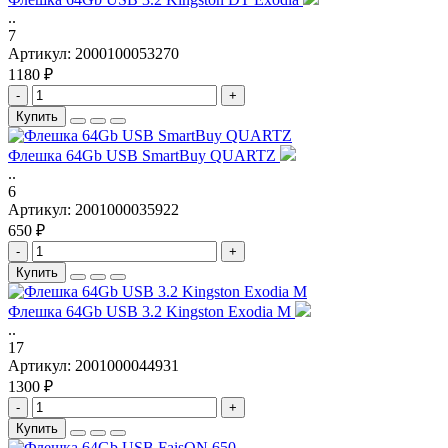
..
7
Артикул:
2000100053270
1180 ₽
-
+
Купить
Флешка 64Gb USB SmartBuy QUARTZ
..
6
Артикул:
2001000035922
650 ₽
-
+
Купить
Флешка 64Gb USB 3.2 Kingston Exodia M
..
17
Артикул:
2001000044931
1300 ₽
-
+
Купить