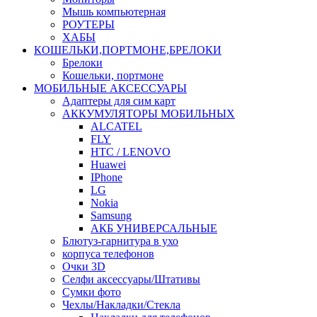
Мышь компьютерная
РОУТЕРЫ
ХАБЫ
КОШЕЛЬКИ,ПОРТМОНЕ,БРЕЛОКИ
Брелоки
Кошельки, портмоне
МОБИЛЬНЫЕ АКСЕССУАРЫ
Адаптеры для сим карт
АККУМУЛЯТОРЫ МОБИЛЬНЫХ
ALCATEL
FLY
HTC / LENOVO
Huawei
IPhone
LG
Nokia
Samsung
АКБ УНИВЕРСАЛЬНЫЕ
Блютуз-гарнитура в ухо
корпуса телефонов
Очки 3D
Селфи аксессуары/Штативы
Сумки фото
Чехлы/Накладки/Стекла