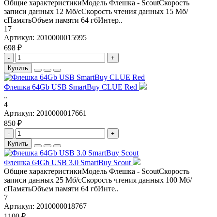
Общие характеристикиМодель Флешка - ScoutСкорость
записи данных 12 Мб/сСкорость чтения данных 15 Мб/
сПамятьОбъем памяти 64 гбИнтер..
17
Артикул:
2010000015995
698 ₽
-
+
Купить
Флешка 64Gb USB SmartBuy CLUE Red
..
4
Артикул:
2010000017661
850 ₽
-
+
Купить
Флешка 64Gb USB 3.0 SmartBuy Scout
Общие характеристикиМодель Флешка - ScoutСкорость
записи данных 25 Мб/сСкорость чтения данных 100 Мб/
сПамятьОбъем памяти 64 гбИнте..
7
Артикул:
2010000018767
1100 ₽