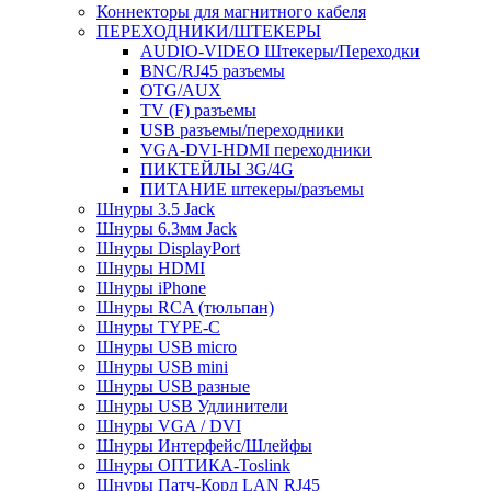
Коннекторы для магнитного кабеля
ПЕРЕХОДНИКИ/ШТЕКЕРЫ
AUDIO-VIDEO Штекеры/Переходки
BNC/RJ45 разъемы
OTG/AUX
TV (F) разъемы
USB разъемы/переходники
VGA-DVI-HDMI переходники
ПИКТЕЙЛЫ 3G/4G
ПИТАНИЕ штекеры/разъемы
Шнуры 3.5 Jack
Шнуры 6.3мм Jack
Шнуры DisplayPort
Шнуры HDMI
Шнуры iPhone
Шнуры RCA (тюльпан)
Шнуры TYPE-C
Шнуры USB micro
Шнуры USB mini
Шнуры USB разные
Шнуры USB Удлинители
Шнуры VGA / DVI
Шнуры Интерфейс/Шлейфы
Шнуры ОПТИКА-Toslink
Шнуры Патч-Корд LAN RJ45