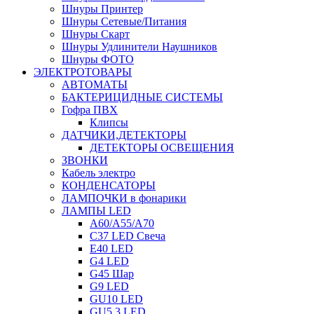
Шнуры Принтер
Шнуры Сетевые/Питания
Шнуры Скарт
Шнуры Удлинители Наушников
Шнуры ФОТО
ЭЛЕКТРОТОВАРЫ
АВТОМАТЫ
БАКТЕРИЦИДНЫЕ СИСТЕМЫ
Гофра ПВХ
Клипсы
ДАТЧИКИ,ДЕТЕКТОРЫ
ДЕТЕКТОРЫ ОСВЕЩЕНИЯ
ЗВОНКИ
Кабель электро
КОНДЕНСАТОРЫ
ЛАМПОЧКИ в фонарики
ЛАМПЫ LED
A60/A55/A70
C37 LED Свеча
E40 LED
G4 LED
G45 Шар
G9 LED
GU10 LED
GU5.3 LED