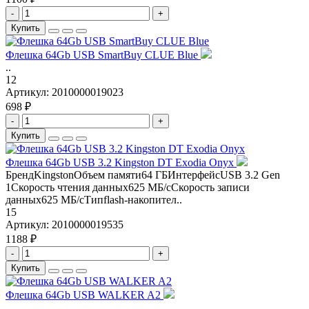
-
+
Купить
Флешка 64Gb USB SmartBuy CLUE Blue
..
12
Артикул:
2010000019023
698 ₽
-
+
Купить
Флешка 64Gb USB 3.2 Kingston DT Exodia Onyx
БрендKingstonОбъем памяти64 ГБИнтерфейсUSB 3.2 Gen
1Скорость чтения данных625 МБ/сСкорость записи
данных625 МБ/сТипflash-накопител..
15
Артикул:
2010000019535
1188 ₽
-
+
Купить
Флешка 64Gb USB WALKER A2
..