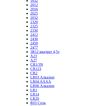
1632
2012
2016
2025
2032
2320
2325
2330
2412
2430
2450
2477
3R12 квадрат 4,5v
A23
A27
CR1/3N
CR123
CR2
LR03 Алкалин
LR04 AAAA
LR06 Алкалин
LR1
LR14
LR20
R03 Соль