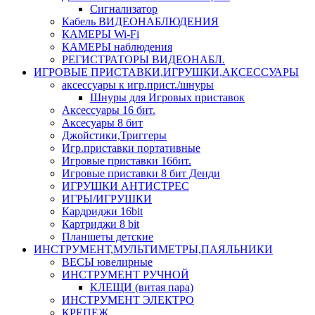
Сигнализатор
Кабель ВИДЕОНАБЛЮДЕНИЯ
КАМЕРЫ Wi-Fi
КАМЕРЫ наблюдения
РЕГИСТРАТОРЫ ВИДЕОНАБЛ.
ИГРОВЫЕ ПРИСТАВКИ,ИГРУШКИ,АКСЕССУАРЫ
аксесcуары к игр.прист./шнуры
Шнуры для Игровых приставок
Аксессуары 16 бит.
Аксесуары 8 бит
Джойстики,Триггеры
Игр.приставки портативные
Игровые приставки 16бит.
Игровые приставки 8 бит Денди
ИГРУШКИ АНТИСТРЕС
ИГРЫ/ИГРУШКИ
Кардриджи 16bit
Картриджи 8 bit
Планшеты детские
ИНСТРУМЕНТ,МУЛЬТИМЕТРЫ,ПАЯЛЬНИКИ
ВЕСЫ ювелирные
ИНСТРУМЕНТ РУЧНОЙ
КЛЕЩИ (витая пара)
ИНСТРУМЕНТ ЭЛЕКТРО
КРЕПЕЖ