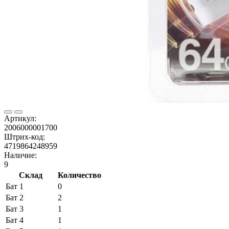
Артикул:
2006000001700
Штрих-код:
4719864248959
Наличие:
9
Склад
Количество
Бат 1
0
Бат 2
2
Бат 3
1
Бат 4
1