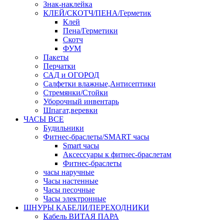
Знак-наклейка
КЛЕЙ/СКОТЧ/ПЕНА/Герметик
Клей
Пена/Герметики
Скотч
ФУМ
Пакеты
Перчатки
САД и ОГОРОД
Салфетки влажные,Антисептики
Стремянки/Стойки
Уборочный инвентарь
Шпагат,веревки
ЧАСЫ ВСЕ
Будильники
Фитнес-браслеты/SMART часы
Smart часы
Аксессуары к фитнес-браслетам
Фитнес-браслеты
часы наручные
Часы настенные
Часы песочные
Часы электронные
ШНУРЫ КАБЕЛИ/ПЕРЕХОДНИКИ
Кабель ВИТАЯ ПАРА