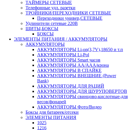
ТАЙМЕРЫ СЕТЕВЫЕ
Телефонные удл. разетки
ТРОЙНИКИ/ПЕРЕХОДНИКИ СЕТЕВЫЕ
Переходники универ,СЕТЕВЫЕ
Удлинители сетевые 220В
ЩИТЫ,БОКСЫ
БОКСЫ
ЭЛЕМЕНТЫ ПИТАНИЯ / АККУМУЛЯТОРЫ
АККУМУЛЯТОРЫ
АККУМУЛЯТОРЫ Li-on(3,7V),18650 и т.п
АККУМУЛЯТОРЫ Li-Pol
АККУМУЛЯТОРЫ Smart часов
АККУМУЛЯТОРЫ АА/ААА/крона
АККУМУЛЯТОРЫ В СПАЙКЕ
АККУМУЛЯТОРЫ ВНЕШНИЕ (Power
Bank)
АККУМУЛЯТОРЫ ДЛЯ РАЦИЙ
АККУМУЛЯТОРЫ ДЛЯ ШУРУПОВЕРТОВ
АККУМУЛЯТОРЫ свинцово-кислотные-для
весов/фонарей
АККУМУЛЯТОРЫ Фото/Видео
Боксы для батареек/отсеки
ЭЛЕМЕНТЫ ПИТАНИЯ
1025
1216