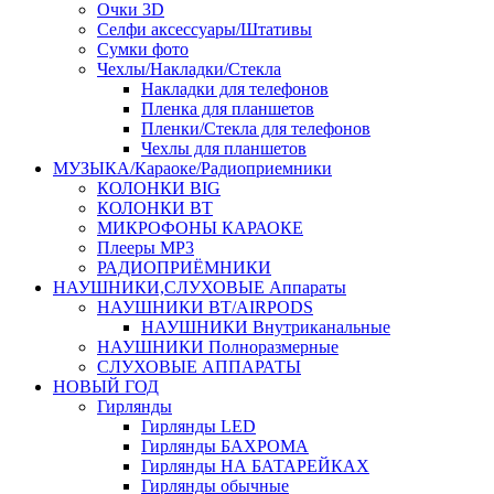
Очки 3D
Селфи аксессуары/Штативы
Сумки фото
Чехлы/Накладки/Стекла
Накладки для телефонов
Пленка для планшетов
Пленки/Стекла для телефонов
Чехлы для планшетов
МУЗЫКА/Караоке/Радиоприемники
КОЛОНКИ BIG
КОЛОНКИ BT
МИКРОФОНЫ КАРАОКЕ
Плееры MP3
РАДИОПРИЁМНИКИ
НАУШНИКИ,СЛУХОВЫЕ Аппараты
НАУШНИКИ BT/AIRPODS
НАУШНИКИ Внутриканальные
НАУШНИКИ Полноразмерные
СЛУХОВЫЕ АППАРАТЫ
НОВЫЙ ГОД
Гирлянды
Гирлянды LED
Гирлянды БАХРОМА
Гирлянды НА БАТАРЕЙКАХ
Гирлянды обычные