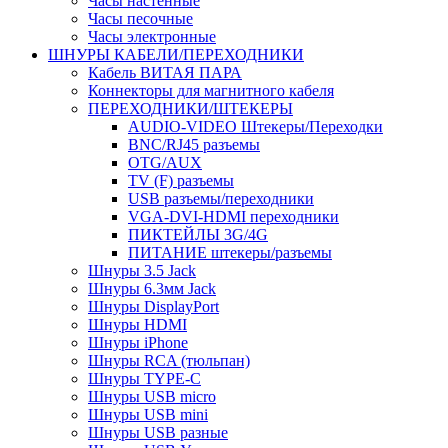
Часы настенные
Часы песочные
Часы электронные
ШНУРЫ КАБЕЛИ/ПЕРЕХОДНИКИ
Кабель ВИТАЯ ПАРА
Коннекторы для магнитного кабеля
ПЕРЕХОДНИКИ/ШТЕКЕРЫ
AUDIO-VIDEO Штекеры/Переходки
BNC/RJ45 разъемы
OTG/AUX
TV (F) разъемы
USB разъемы/переходники
VGA-DVI-HDMI переходники
ПИКТЕЙЛЫ 3G/4G
ПИТАНИЕ штекеры/разъемы
Шнуры 3.5 Jack
Шнуры 6.3мм Jack
Шнуры DisplayPort
Шнуры HDMI
Шнуры iPhone
Шнуры RCA (тюльпан)
Шнуры TYPE-C
Шнуры USB micro
Шнуры USB mini
Шнуры USB разные