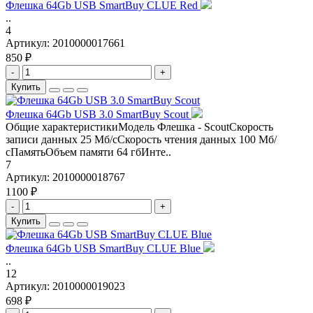
Флешка 64Gb USB SmartBuy CLUE Red
..
4
Артикул:
2010000017661
850 ₽
-
+
Купить
Флешка 64Gb USB 3.0 SmartBuy Scout
Общие характеристикиМодель Флешка - ScoutСкорость
записи данных 25 Мб/сСкорость чтения данных 100 Мб/
сПамятьОбъем памяти 64 гбИнте..
7
Артикул:
2010000018767
1100 ₽
-
+
Купить
Флешка 64Gb USB SmartBuy CLUE Blue
..
12
Артикул:
2010000019023
698 ₽