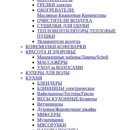
ГРЕЛКИ электро
ОБОГРЕВАТЕЛИ:
Масляные,Кварцевые,Конвекторы
ОЧИСТИТЕЛИ ВОЗДУХА
СУШИЛКИ ДЛЯ ОБУВИ
ТЕПЛОВЕНТИЛЯТОРЫ ТЕПЛОВЫЕ
ПУШКИ
Увлажнители воздуха
КОФЕМОЛКИ,КОФЕВАРКИ
КРАСОТА И ЗДОРОВЬЕ
Маникюрные наборы/Лампы/Scholl
МАССАЖЁРЫ
УХОД за ВОЛОСАМИ
КУЛЕРЫ ДЛЯ ВОДЫ
КУХНЯ
БЛЕНДЕРЫ
БЛИННИЦЫ электрические
Вафельницы/Тостеры/Грили
ВЕСЫ КУХОННЫЕ/Безмены
Ветчинницы
Духовки/Жаровочные шкафы
МИКСЕРЫ
Мультиварки
МЯСОРУБКИ