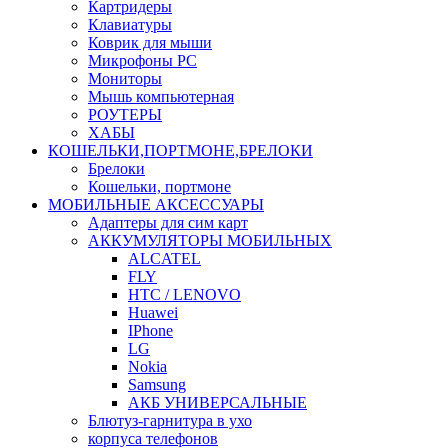
Картридеры
Клавиатуры
Коврик для мыши
Микрофоны PC
Мониторы
Мышь компьютерная
РОУТЕРЫ
ХАБЫ
КОШЕЛЬКИ,ПОРТМОНЕ,БРЕЛОКИ
Брелоки
Кошельки, портмоне
МОБИЛЬНЫЕ АКСЕССУАРЫ
Адаптеры для сим карт
АККУМУЛЯТОРЫ МОБИЛЬНЫХ
ALCATEL
FLY
HTC / LENOVO
Huawei
IPhone
LG
Nokia
Samsung
АКБ УНИВЕРСАЛЬНЫЕ
Блютуз-гарнитура в ухо
корпуса телефонов