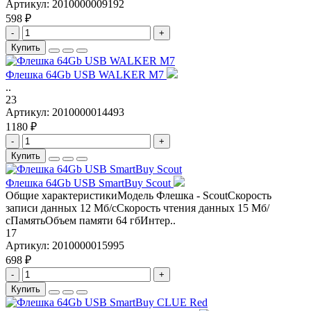
Артикул:
2010000009192
598 ₽
-
+
Купить
Флешка 64Gb USB WALKER M7
..
23
Артикул:
2010000014493
1180 ₽
-
+
Купить
Флешка 64Gb USB SmartBuy Scout
Общие характеристикиМодель Флешка - ScoutСкорость
записи данных 12 Мб/сСкорость чтения данных 15 Мб/
сПамятьОбъем памяти 64 гбИнтер..
17
Артикул:
2010000015995
698 ₽
-
+
Купить