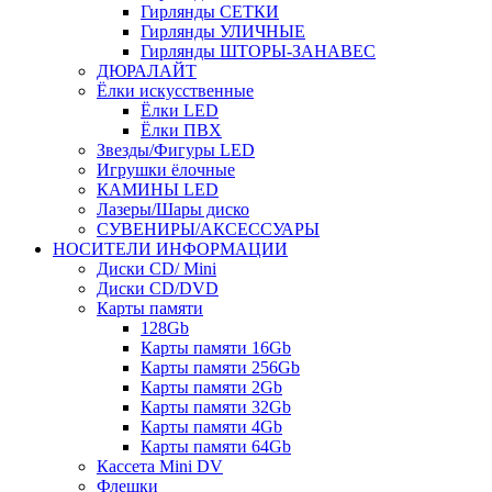
Гирлянды СЕТКИ
Гирлянды УЛИЧНЫЕ
Гирлянды ШТОРЫ-ЗАНАВЕС
ДЮРАЛАЙТ
Ёлки искусственные
Ёлки LED
Ёлки ПВХ
Звезды/Фигуры LED
Игрушки ёлочные
КАМИНЫ LED
Лазеры/Шары диско
СУВЕНИРЫ/АКСЕССУАРЫ
НОСИТЕЛИ ИНФОРМАЦИИ
Диски CD/ Mini
Диски CD/DVD
Карты памяти
128Gb
Карты памяти 16Gb
Карты памяти 256Gb
Карты памяти 2Gb
Карты памяти 32Gb
Карты памяти 4Gb
Карты памяти 64Gb
Кассета Mini DV
Флешки