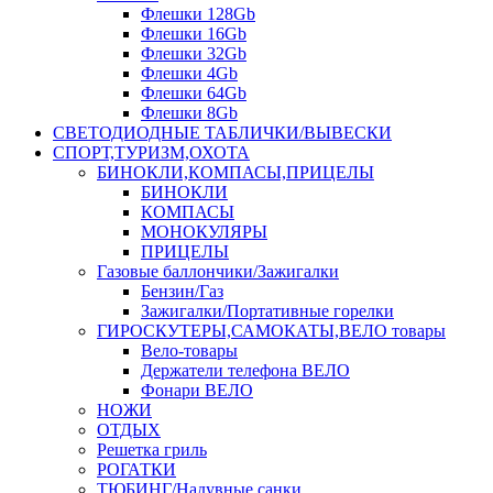
Флешки 128Gb
Флешки 16Gb
Флешки 32Gb
Флешки 4Gb
Флешки 64Gb
Флешки 8Gb
СВЕТОДИОДНЫЕ ТАБЛИЧКИ/ВЫВЕСКИ
СПОРТ,ТУРИЗМ,ОХОТА
БИНОКЛИ,КОМПАСЫ,ПРИЦЕЛЫ
БИНОКЛИ
КОМПАСЫ
МОНОКУЛЯРЫ
ПРИЦЕЛЫ
Газовые баллончики/Зажигалки
Бензин/Газ
Зажигалки/Портативные горелки
ГИРОСКУТЕРЫ,САМОКАТЫ,ВЕЛО товары
Вело-товары
Держатели телефона ВЕЛО
Фонари ВЕЛО
НОЖИ
ОТДЫХ
Решетка гриль
РОГАТКИ
ТЮБИНГ/Надувные санки