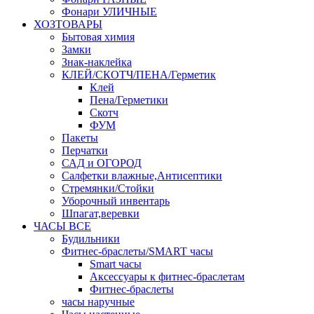
Фонари УЛИЧНЫЕ
ХОЗТОВАРЫ
Бытовая химия
Замки
Знак-наклейка
КЛЕЙ/СКОТЧ/ПЕНА/Герметик
Клей
Пена/Герметики
Скотч
ФУМ
Пакеты
Перчатки
САД и ОГОРОД
Салфетки влажные,Антисептики
Стремянки/Стойки
Уборочный инвентарь
Шпагат,веревки
ЧАСЫ ВСЕ
Будильники
Фитнес-браслеты/SMART часы
Smart часы
Аксессуары к фитнес-браслетам
Фитнес-браслеты
часы наручные