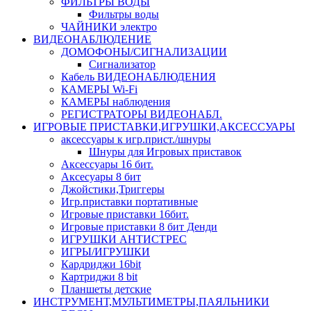
ФИЛЬТРЫ ВОДЫ
Фильтры воды
ЧАЙНИКИ электро
ВИДЕОНАБЛЮДЕНИЕ
ДОМОФОНЫ/СИГНАЛИЗАЦИИ
Сигнализатор
Кабель ВИДЕОНАБЛЮДЕНИЯ
КАМЕРЫ Wi-Fi
КАМЕРЫ наблюдения
РЕГИСТРАТОРЫ ВИДЕОНАБЛ.
ИГРОВЫЕ ПРИСТАВКИ,ИГРУШКИ,АКСЕССУАРЫ
аксесcуары к игр.прист./шнуры
Шнуры для Игровых приставок
Аксессуары 16 бит.
Аксесуары 8 бит
Джойстики,Триггеры
Игр.приставки портативные
Игровые приставки 16бит.
Игровые приставки 8 бит Денди
ИГРУШКИ АНТИСТРЕС
ИГРЫ/ИГРУШКИ
Кардриджи 16bit
Картриджи 8 bit
Планшеты детские
ИНСТРУМЕНТ,МУЛЬТИМЕТРЫ,ПАЯЛЬНИКИ