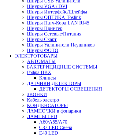
Шнуры USB Удлинители
Шнуры VGA / DVI
Шнуры Интерфейс/Шлейфы
Шнуры ОПТИКА-Toslink
Шнуры Патч-Корд LAN RJ45
Шнуры Принтер
Шнуры Сетевые/Питания
Шнуры Скарт
Шнуры Удлинители Наушников
Шнуры ФОТО
ЭЛЕКТРОТОВАРЫ
АВТОМАТЫ
БАКТЕРИЦИДНЫЕ СИСТЕМЫ
Гофра ПВХ
Клипсы
ДАТЧИКИ,ДЕТЕКТОРЫ
ДЕТЕКТОРЫ ОСВЕЩЕНИЯ
ЗВОНКИ
Кабель электро
КОНДЕНСАТОРЫ
ЛАМПОЧКИ в фонарики
ЛАМПЫ LED
A60/A55/A70
C37 LED Свеча
E40 LED