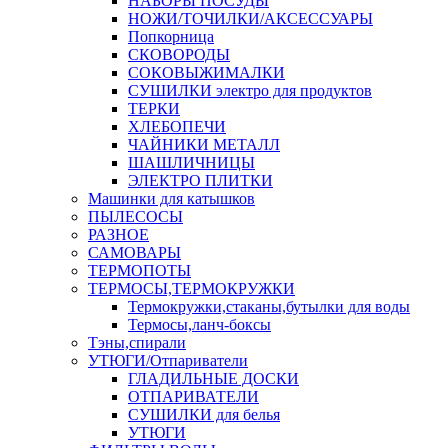
НАБОРЫ ПОСУДЫ
НОЖИ/ТОЧИЛКИ/АКСЕССУАРЫ
Попкорница
СКОВОРОДЫ
СОКОВЫЖИМАЛКИ
СУШИЛКИ электро для продуктов
ТЕРКИ
ХЛЕБОПЕЧИ
ЧАЙНИКИ МЕТАЛЛ
ШАШЛИЧНИЦЫ
ЭЛЕКТРО ПЛИТКИ
Машинки для катышков
ПЫЛЕСОСЫ
РАЗНОЕ
САМОВАРЫ
ТЕРМОПОТЫ
ТЕРМОСЫ,ТЕРМОКРУЖКИ
Термокружки,стаканы,бутылки для воды
Термосы,ланч-боксы
Тэны,спирали
УТЮГИ/Отпариватели
ГЛАДИЛЬНЫЕ ДОСКИ
ОТПАРИВАТЕЛИ
СУШИЛКИ для белья
УТЮГИ