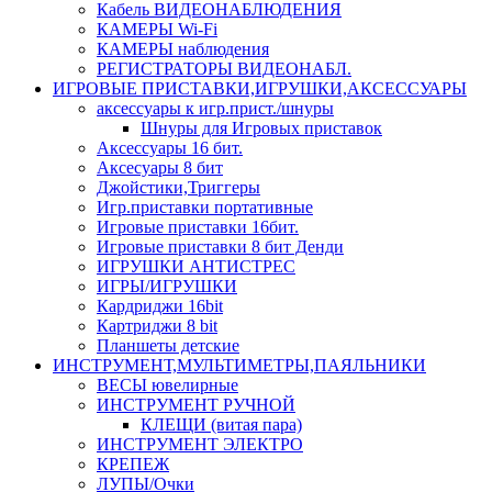
Кабель ВИДЕОНАБЛЮДЕНИЯ
КАМЕРЫ Wi-Fi
КАМЕРЫ наблюдения
РЕГИСТРАТОРЫ ВИДЕОНАБЛ.
ИГРОВЫЕ ПРИСТАВКИ,ИГРУШКИ,АКСЕССУАРЫ
аксесcуары к игр.прист./шнуры
Шнуры для Игровых приставок
Аксессуары 16 бит.
Аксесуары 8 бит
Джойстики,Триггеры
Игр.приставки портативные
Игровые приставки 16бит.
Игровые приставки 8 бит Денди
ИГРУШКИ АНТИСТРЕС
ИГРЫ/ИГРУШКИ
Кардриджи 16bit
Картриджи 8 bit
Планшеты детские
ИНСТРУМЕНТ,МУЛЬТИМЕТРЫ,ПАЯЛЬНИКИ
ВЕСЫ ювелирные
ИНСТРУМЕНТ РУЧНОЙ
КЛЕЩИ (витая пара)
ИНСТРУМЕНТ ЭЛЕКТРО
КРЕПЕЖ
ЛУПЫ/Очки