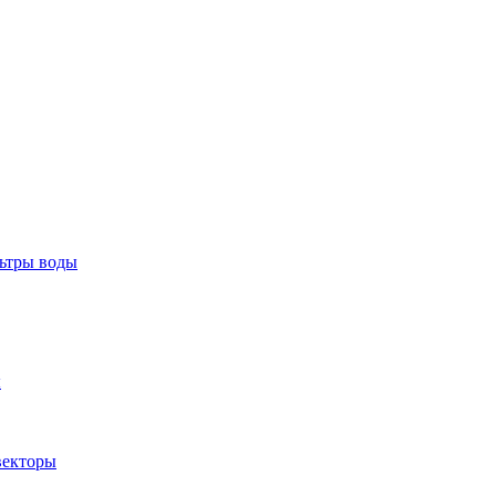
тры воды
ы
екторы