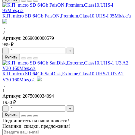
К.П. micro SD 64Gb FaisON,Premium,Class10,UHS-I 95Mb/s,c/а
..
2
Артикул:
2069000000579
999 ₽
-
+
Купить
К.П. micro SD 64Gb SanDisk,Extreme,Class10,UHS-1 U3 A2
V30 160Mb/s,с/а
..
1
Артикул:
2075000034094
1930 ₽
-
+
Купить
Подпишитесь на наши новости!
Новинки, скидки, предложения!