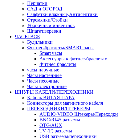
Перчатки
САД и ОГОРОД
Салфетки влажные,Антисептики
Стремянки/Стойки
Уборочный инвентарь
Шпагат,веревки
ЧАСЫ ВСЕ
Будильники
Фитнес-браслеты/SMART часы
Smart часы
Аксессуары к фитнес-браслетам
Фитнес-браслеты
часы наручные
Часы настенные
Часы песочные
Часы электронные
ШНУРЫ КАБЕЛИ/ПЕРЕХОДНИКИ
Кабель ВИТАЯ ПАРА
Коннекторы для магнитного кабеля
ПЕРЕХОДНИКИ/ШТЕКЕРЫ
AUDIO-VIDEO Штекеры/Переходки
BNC/RJ45 разъемы
OTG/AUX
TV (F) разъемы
USB разъемы/переходники