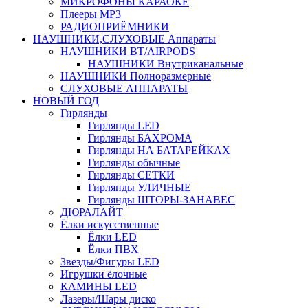
МИКРОФОНЫ КАРАОКЕ
Плееры MP3
РАДИОПРИЁМНИКИ
НАУШНИКИ,СЛУХОВЫЕ Аппараты
НАУШНИКИ BT/AIRPODS
НАУШНИКИ Внутриканальные
НАУШНИКИ Полноразмерные
СЛУХОВЫЕ АППАРАТЫ
НОВЫЙ ГОД
Гирлянды
Гирлянды LED
Гирлянды БАХРОМА
Гирлянды НА БАТАРЕЙКАХ
Гирлянды обычные
Гирлянды СЕТКИ
Гирлянды УЛИЧНЫЕ
Гирлянды ШТОРЫ-ЗАНАВЕС
ДЮРАЛАЙТ
Ёлки искусственные
Ёлки LED
Ёлки ПВХ
Звезды/Фигуры LED
Игрушки ёлочные
КАМИНЫ LED
Лазеры/Шары диско