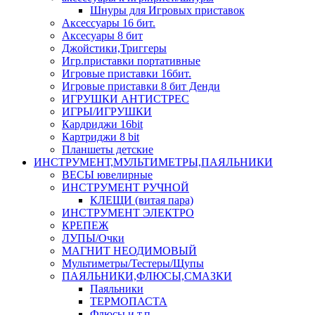
Шнуры для Игровых приставок
Аксессуары 16 бит.
Аксесуары 8 бит
Джойстики,Триггеры
Игр.приставки портативные
Игровые приставки 16бит.
Игровые приставки 8 бит Денди
ИГРУШКИ АНТИСТРЕС
ИГРЫ/ИГРУШКИ
Кардриджи 16bit
Картриджи 8 bit
Планшеты детские
ИНСТРУМЕНТ,МУЛЬТИМЕТРЫ,ПАЯЛЬНИКИ
ВЕСЫ ювелирные
ИНСТРУМЕНТ РУЧНОЙ
КЛЕЩИ (витая пара)
ИНСТРУМЕНТ ЭЛЕКТРО
КРЕПЕЖ
ЛУПЫ/Очки
МАГНИТ НЕОДИМОВЫЙ
Мультиметры/Тестеры/Щупы
ПАЯЛЬНИКИ,ФЛЮСЫ,СМАЗКИ
Паяльники
ТЕРМОПАСТА
Флюсы и т.п.