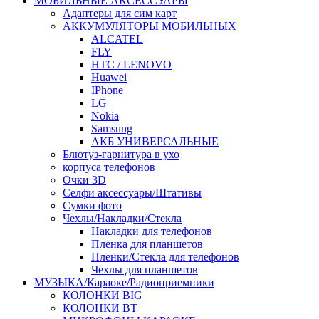
МОБИЛЬНЫЕ АКСЕССУАРЫ
Адаптеры для сим карт
АККУМУЛЯТОРЫ МОБИЛЬНЫХ
ALCATEL
FLY
HTC / LENOVO
Huawei
IPhone
LG
Nokia
Samsung
АКБ УНИВЕРСАЛЬНЫЕ
Блютуз-гарнитура в ухо
корпуса телефонов
Очки 3D
Селфи аксессуары/Штативы
Сумки фото
Чехлы/Накладки/Стекла
Накладки для телефонов
Пленка для планшетов
Пленки/Стекла для телефонов
Чехлы для планшетов
МУЗЫКА/Караоке/Радиоприемники
КОЛОНКИ BIG
КОЛОНКИ BT