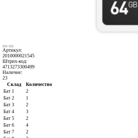
Артикул:
2010000021545
Штрих-код:
4713273300499
Наличие:
23
Склад
Количество
Бат 1
2
Бат 2
1
Бат 3
2
Бат 4
3
Бат 5
2
Бат 6
4
Бат 7
2