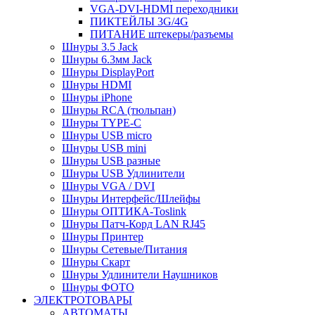
VGA-DVI-HDMI переходники
ПИКТЕЙЛЫ 3G/4G
ПИТАНИЕ штекеры/разъемы
Шнуры 3.5 Jack
Шнуры 6.3мм Jack
Шнуры DisplayPort
Шнуры HDMI
Шнуры iPhone
Шнуры RCA (тюльпан)
Шнуры TYPE-C
Шнуры USB micro
Шнуры USB mini
Шнуры USB разные
Шнуры USB Удлинители
Шнуры VGA / DVI
Шнуры Интерфейс/Шлейфы
Шнуры ОПТИКА-Toslink
Шнуры Патч-Корд LAN RJ45
Шнуры Принтер
Шнуры Сетевые/Питания
Шнуры Скарт
Шнуры Удлинители Наушников
Шнуры ФОТО
ЭЛЕКТРОТОВАРЫ
АВТОМАТЫ