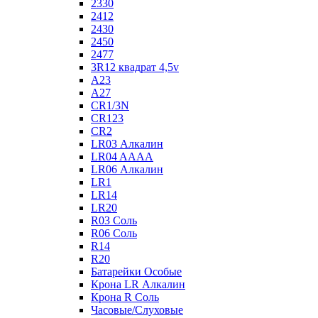
2330
2412
2430
2450
2477
3R12 квадрат 4,5v
A23
A27
CR1/3N
CR123
CR2
LR03 Алкалин
LR04 AAAA
LR06 Алкалин
LR1
LR14
LR20
R03 Соль
R06 Соль
R14
R20
Батарейки Особые
Крона LR Алкалин
Крона R Соль
Часовые/Слуховые