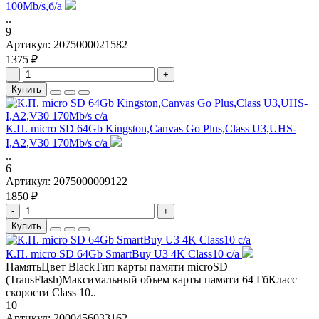
100Mb/s,б/а
..
9
Артикул:
2075000021582
1375 ₽
-
+
Купить
К.П. micro SD 64Gb Kingston,Canvas Go Plus,Class U3,UHS-
I,A2,V30 170Mb/s с/а
..
6
Артикул:
2075000009122
1850 ₽
-
+
Купить
К.П. micro SD 64Gb SmartBuy U3 4K Class10 с/а
ПамятьЦвет BlackТип карты памяти microSD
(TransFlash)Максимальный объем карты памяти 64 ГбКласс
скорости Class 10..
10
Артикул:
2000456033162