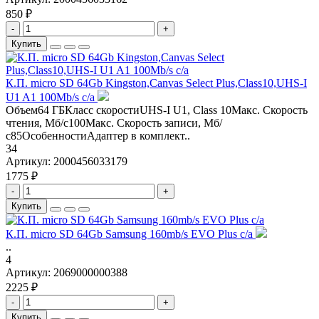
850 ₽
-
+
Купить
К.П. micro SD 64Gb Kingston,Canvas Select Plus,Class10,UHS-I
U1 A1 100Mb/s с/а
Объем64 ГБКласс скоростиUHS-I U1, Class 10Макс. Скорость
чтения, Мб/с100Макс. Скорость записи, Мб/
с85ОсобенностиАдаптер в комплект..
34
Артикул:
2000456033179
1775 ₽
-
+
Купить
К.П. micro SD 64Gb Samsung 160mb/s EVO Plus с/а
..
4
Артикул:
2069000000388
2225 ₽
-
+
Купить