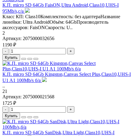
К.П. micro SD 64Gb FaisON,Ultra Android,Class10,UHS-I
95Mb/s,c/а
Класс КП: Class10Комплектность: без адаптераНазвание
линейки: Ultra AndroidОбъём: 64GbПроизводитель
аксессуаров: FaisONСкорость: U..
2
Артикул:
2075000032656
1190 ₽
-
+
Купить
К.П. micro SD 64Gb Kingston,Canvas Select Plus,Class10,UHS-I
U1 A1 100Mb/s б/а
..
21
Артикул:
2075000021568
1725 ₽
-
+
Купить
К.П. micro SD 64Gb SanDisk,Ultra Light,Class10,UHS-I